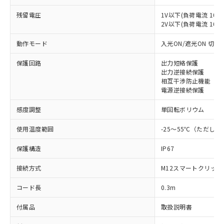
対応済み：EU RoHS指令（10物質）の
残留電圧
1V以下(負荷電流 10m
非含有に対応した製品が提供可能な商品で
2V以下(負荷電流 10～1
す。
対応予定：EU RoHS指令（10物質）の非含
動作モード
入光ON/遮光ON 切替
ご利用条件
有に対応した製品に切り替える予定のある
商品です。
保護回路
出力短絡保護
出力逆接続保護
対応予定なし：EU RoHS指令（10物質）の
以下の条件をお読みいただき、同意のうえ
相互干渉防止機能
非含有に非対応の商品で、対応品を出す予
電源逆接続保護
ご利用ください。
定はありません。
調査・確認中：EU RoHS指令（10物質）の
感度調整
本サービスは、当社制御機器事業取扱
単回転ボリウム
※1 中国RoHS○×表
非含有の対応状況を調査中または確認中の
商品の当社在庫状況および標準価格
商品です。
使用温度範囲
-25～55℃（ただし
(税抜)を提供させていただくもので
「○」：最大均質材料含有率が中国RoHSの
非該当品：ライセンス料など無形物で、有
す。
基準値以下であることを示します。
害物質有無と関係のない商品です。
保護構造
IP67
当社制御機器事業取扱商品の中には、
「×」：最大均質材料含有率が中国RoHSの
仕入先様の事情により、非含有部品として
本サービスの対象外となる商品もある
基準値を超えていることを示します。
いたものが、含有品と判明した場合などや
接続方式
M12スマートクリッ
当社は、これら貴社製品のうち、外国
ことをご了承ください。
「－」：未確認です。当社販売部門へお問
むを得ず変更することがあります。
為替および外国貿易法に定める商品
在庫状況および標準価格照会結果は、
い合わせください。
コード長
0.3m
（以下｢規制貨物等」という）を輸出
記載している更新日時点での社内デー
*EU RoHS指令（10物質）：
または国外への提供する場合は、日本
記
タに基づき作成されるものであり、閲
説明
付属品
取扱説明書
鉛(Pb) 1000ppm以下、 水銀(Hg) 1000ppm以下、 カド
*中国RoHS10物質の基準値 (GB/T26572)：
国政府の輸出許可(または役務取引許
号
覧された時点での実際の在庫および標
ミウム(Cd) 100ppm以下、
Pb(鉛) :1000ppm、 Hg(水銀) : 1000ppm、 Cd(カドミウ
可)を取得するなどの必要な手続きを
六価クロム(Cr(Ⅵ)) 1000ppm以下、ポリ臭化ビフェニル
ム) : 100ppm、