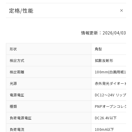
定格/性能
情報更新：2026/04/03
形状
角型
検出方式
拡散反射形
検出距離
100mm(白画用紙100
光源
赤外発光ダイオード (87
電源電圧
DC12～24V リップル(
種類
PNPオープンコレクタ
負荷電源電圧
DC26.4V以下
※1 対応状況
負荷電流
100mA以下