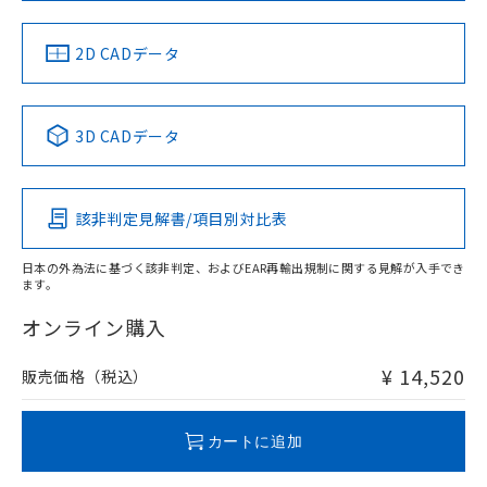
LR型式承認
DNV型式承認
BV型式承認
KR型式承
EU RoHS指令（10物質）の非含有証明書
みください。
※当社の共同利用者とは、
"個人情報
（イギリス
（ノルウェー
（フランス
（韓国
51物質の非含有証明書（当社基準）
ソフトウェアの使用条件
の共同利用に関して"
の「1.共同利
船舶規格）
船舶規格）
船舶規格）
船舶規格
中国 RoHS
注意事項・凡例
2D CADデータ
※本証明書は発行日時点で非含有を証明す
用者の範囲」に記載されている法人を
るもので、過去に遡って非含有を証明する
No
指します。
No
No
No
ものではありません。
中国 RoHS表
※1 ※2
また、RoHS指令のフタル酸エステル類４
3D CADデータ
物質の対応では、対応完了までの期間は出
この製品の規格認証/適合状況ページへ
Pb
Hg
Cd
Cr(VI)
荷製品に未対応品が混在することから備考
その他の認証はこちらのページからご検索ください
欄に対応日を記載しておりました。
既に当社にて対応品への在庫切替を完了
該非判定見解書/項目別対比表
X
O
O
O
していることから、特段のことがない限
り、2022年1月12日より割愛しておりま
日本の外為法に基づく該非判定、およびEAR再輸出規制に関する見解が入手でき
す。
ます。
"対応済み"や非含有の記載がされた商品であっても、流通
在庫等で未対応品が混在する可能性があります。
オンライン購入
非含有品が必要な際は、弊社営業部門もしくは販売店へお
問い合わせください。
¥ 14,520
販売価格（税込）
この製品のRoHS/REACH対応状況ページへ
カートに追加