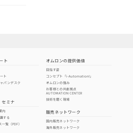
ート
オムロンの提供価値
目指す姿
ポート
コンセプト「i-Automation!」
ジャパンデスク
オムロンの強み
お客様との共創拠点
AUTOMATION CENTER
DIBP
BBP
DEHP
環境保護
技術を磨く現場
・セミナ
状況ページへ
使用期限
検索ください
案内
販売ネットワーク
講する
O
O
O
10
国内販売ネットワーク
ス一覧（PDF）
海外販売ネットワーク