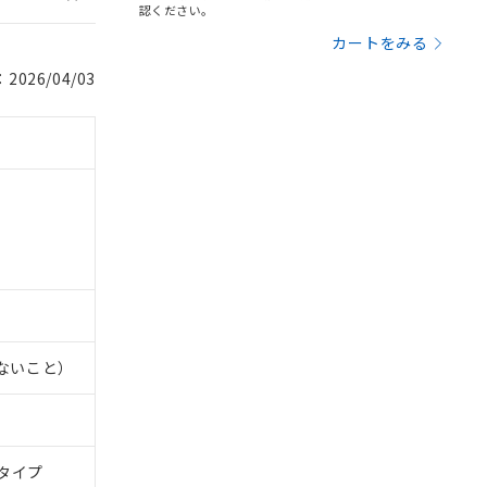
認ください。
カートをみる
026/04/03
。
商品です。
定はありません。
商品です。
を得ず変更すること
を提供させていただ
規制貨物等」とい
引許可)を取得する
BDE) 1000ppm以下、
をご了承ください。
0ppm以下、フタル酸ジブチ
基づき作成されるも
う必要な手段を講じ
ことをご了承くださ
しないこと）
) : 1000ppm、
 1000ppm、
びにこれらの製造装
ン制御機器販売店・
三者に通知します。
さい。
合は、取り引きをい
タイプ
ないようお願いしま