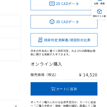
2D CADデータ
在庫・価格
無料テスト機
3D CADデータ
該非判定見解書/項目別対比表
日本の外為法に基づく該非判定、およびEAR再輸出規
制に関する見解が入手できます。
オンライン購入
¥ 14,520
販売価格（税込）
カートに追加
オンライン購入における出荷予定日は、カートに追加
～「ご購入手続き：価格・納期の確認」画面にてご確