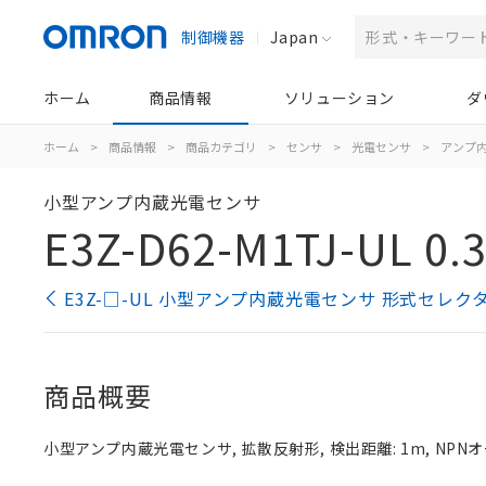
制御機器
Japan
ホーム
商品情報
ソリューション
ダ
ホーム
>
商品情報
>
商品カテゴリ
>
センサ
>
光電センサ
>
アンプ
小型アンプ内蔵光電センサ
E3Z-D62-M1TJ-UL 0.
E3Z-□-UL 小型アンプ内蔵光電センサ 形式セレク
商品概要
小型アンプ内蔵光電センサ, 拡散反射形, 検出距離: 1m, NPN