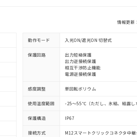
情報更新：2
 RoHS指令（10物質）の非含有に対応した製品が提供可能な商品です
oHS指令（10物質）の非含有に対応した製品に切り替える予定のある
 RoHS指令（10物質）の非含有に非対応の商品で、対応品を出す予
動作モード
入光ON/遮光ON 切替式
 RoHS指令（10物質）の非含有の対応状況を調査中または確認中の
ンス料など無形物で、有害物質有無と関係のない商品です。
保護回路
出力短絡保護
○×表
より、非含有部品としていたものが、含有品と判明した場合などやむ
出力逆接続保護
みいただき、同意のうえご利用ください。
相互干渉防止機能
材料含有率が中国RoHSの基準値以下であることを示します。
電源逆接続保護
材料含有率が中国RoHSの基準値を超えていることを示します。
、当社制御機器事業取扱商品の当社在庫状況および標準価格(税抜)
ら貴社製品のうち、外国為替および外国貿易法に定める商品（以下｢
質）：
す。当社販売部門へお問い合わせください。
 水銀(Hg) 1000ppm以下、 カドミウム(Cd) 100ppm以下、
たは国外への提供する場合は、日本国政府の輸出許可(または役務取
000ppm以下、ポリ臭化ビフェニル類(PBB) 1000ppm以下、ポリ臭化ジフェニルエーテル類(P
感度調整
単回転ボリウム
事業取扱商品の中には、本サービスの対象外となる商品もあること
手続きをとります。
キシル) (DEHP)(別名：DOP) 1000ppm以下、フタル酸ブチルベンジル（BBP） 100
(GB/T26572)：
以下、フタル酸ジイソブチル (DIBP) 1000ppm以下
び標準価格照会結果は、記載している更新日時点での社内データに
物を破棄する場合は、完全に破砕するなど、違法に輸出されないよ
(水銀) : 1000ppm、 Cd(カドミウム) : 100ppm、
業用監視および制御機器に対する適用除外項目は除く。
覧された時点での実際の在庫および標準価格とは異なる場合がある
使用温度範囲
-25～55℃（ただし、氷結、結露
1000ppm、 PBBs(ポリ臭化ビフェニル類) : 1000ppm、 PBDEs(ポリ臭化ジフェニルエーテル類
物質については閾値を超える意図的な使用がないことを確認しています。
上の在庫あり
 1000ppm、 DIBP(フタル酸ジイソブチル) : 1000ppm、 BBP(フタル酸ブチルベンジル) :
品を、核兵器、ミサイル、化学兵器、生物兵器またはその他武器並
チルヘキシル)) : 1000ppm
況および標準価格はお客様のお取引先、またはお客様担当のオムロ
用いたしません。
保護構造
IP67
ご相談ください。
は満たないが在庫あり
製品を第三者に販売する場合は、上記1、2および3の内容を当該第
機器販売店や当社販売拠点は「
販売ネットワーク
」をご確認くだ
販売先および販売に係わる関係者が違法に輸出するおそれがある場
用期限
接続方式
M12スマートクリックコネクタ中継
び標準価格結果を当社の事前の承諾なく第三者に漏洩または開示し
え状況などにより、予定月が前後することがあります。