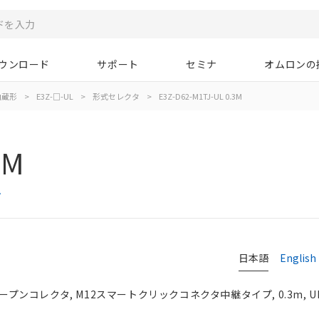
ウンロード
サポート
セミナ
オムロンの
内蔵形
>
E3Z-□-UL
>
形式セレクタ
>
E3Z-D62-M1TJ-UL 0.3M
3M
タ
日本語
English
オープンコレクタ, M12スマートクリックコネクタ中継タイプ, 0.3m, 