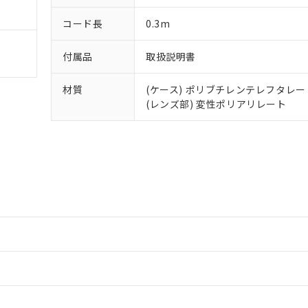
(最新の在庫状況については、お客様のお取引先、またはお客様担当
（10物質）のすべてが基準値以下であることを示します。
店・当社販売員にご確認ください)
コード長
0.3m
能（部品リスト作成サービス）をご利用いただくには、I-Webメン
使用状況下において有害物質が外部に漏えいし、環境に深刻な影響を
あります。
機種、また在庫状況の情報を公開していない機種
ェブサイト上で当社にご登録された部品リストについて、当社およ
書ダウンロード
付属品
取扱説明書
す。当社販売部門へお問い合わせください。
品・サービスに関するお客様との取引・商談に必要な範囲で利用す
合意する
キャンセル
書をダウンロードすることができます。
材質
(ケース) ポリブチレンテレフタレー
利用者とは、
"個人情報の共同利用に関して"
の「1.共同利用者の
(レンズ部) 変性ポリアリレート
します。
10物質）の非含有証明書
明書（当社基準）
日時点で非含有を証明するもので、過去に遡って非含有を証明するも
令のフタル酸エステル類４物質の対応では、対応完了までの期間は出
備考欄に対応日を記載しておりました。
品への在庫切替を完了していることから、特段のことがない限り、20
す。
情報更新：
ードすることができます。
情報更新：