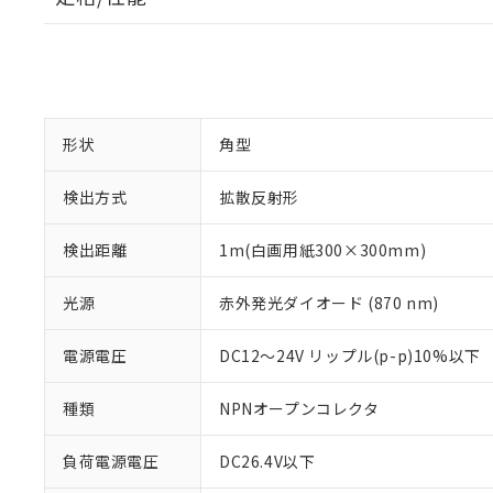
※1 対応状況
対応済み：EU
対応予定：EU R
対応予定なし：EU
形状
角型
調査・確認中：EU
ご利用条件
非該当品：ライセ
検出方式
拡散反射形
※1 中国RoHS
仕入先様の事情に
があります。
以下の条件をお読
「○」：最大均質
検出距離
1m(白画用紙300×300mm)
「×」：最大均質
本サービスは
当社は、これ
*EU RoHS指令（10物
「－」：未確認で
鉛(Pb) 1000ppm以下、
光源
赤外発光ダイオード (870 nm)
くものです。
う）を輸出ま
記
説明
六価クロム(Cr(Ⅵ)) 1
当社制御機器
などの必要な
フタル酸ビス(2-エチルヘ
号
*中国RoHS10物質の基準値 
ル（DBP） 1000ppm
在庫状況およ
当社は規制貨
電源電圧
DC12～24V リップル(p-p)10%以下
Pb(鉛) :1000ppm、 Hg
但し、RoHS指令で産
のであり、閲
ます。
Cr(Ⅵ)(六価クロム) : 
フタル酸エステル類の４
○
一定数以
DBP(フタル酸ジブチル) :
い。
当社は貴社製
種類
NPNオープンコレクタ
DEHP(フタル酸ビス(2-エ
正式な納期状
置等に一切使
当社販売員に
※2 対応予定月
△
一定数に
当社は、貴社
負荷電源電圧
DC26.4V以下
オムロン制御
また当社は、
※2 環境保護使
在庫状況およ
部品在庫の切り替
たしません。