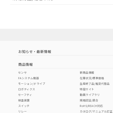
EU RoHS
注意事項・凡例
UL認証
CSA認証
CEマーキング
Yes
Yes
Yes
対応状況
対応予定月
※1
※2
ダウンロードデータをご利用いただく前に、以下を必ずお読
対応済み
ソフトウェアの使用条件
LR型式承認
DNV型式承認
BV型式承認
KR
（イギリス
（ノルウェー
（フランス
（
お知らせ・最新情報
中国 RoHS
注意事項・凡例
船舶規格）
船舶規格）
船舶規格）
船
商品情報
No
No
No
No
中国 RoHS表
※1 ※2
センサ
新商品情報
FAシステム機器
在庫状況/標準価格
Pb
Hg
Cd
Cr(V
モーション/ドライブ
生産終了品/推奨代替品
ロボティクス
特設サイト
セーフティ
動画ライブラリ
検査装置
規格認証/適合
X
O
O
O
スイッチ
RoHS/REACH対応
リレー
カタログ/マニュアル訂正