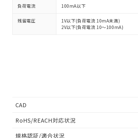
－
在庫なし
す。
負荷電流
100mA以下
「ｅ」：有害物質
機器販売
マイパーツ機
「10」：通常の
ている必要が
味します。
残留電圧
1V以下(負荷電流 10mA未満)
空
受注生産
お客様が当ウ
※3 非含有証明
「－」：未確認で
2V以下(負荷電流 10～100mA)
白
が、当社の製
さい。
下記の非含有証明
※当社の共同
いる法人を指
EU RoHS指令（
51物質の非含有証
※本証明書は発行
また、RoHS指
混在することから
既に当社にて対応
り割愛しておりま
CAD
RoHS/REACH対応状況
ログイン/会員登録いただくと、CADデータをダウンロ
規格認証/適合状況