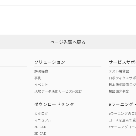
CCC認証
電波法
ログイン/会員登録
N/A
N/A
非含有証明書
※3
みください。
ページ先頭へ戻る
ダウンロードはこちら
型式承認
NK型式承認
ABS型式承認
韓国
（日本
（アメリカ
ソリューション
サービスサポ
舶規格）
船舶規格）
船舶規格）
解決提案
テスト機貸出
事例
ロボティクスサ
No
No
イベント
日本語相談窓口
現場データ活用サービスi-BELT
輸出該非判定
I)
PBBs
PBDEs
DBP
ダウンロードセンタ
eラーニング
この製品の規格認証/適合
その他の認証はこちらのページからご
カタログ
eラーニングのご
マニュアル
コースを選んで受
O
O
O
2D CAD
eラーニングコー
3D CAD