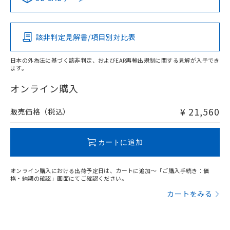
この製品の規格認証/適合状況ページへ
Pb
Hg
Cd
Cr(VI)
その他の認証はこちらのページからご検索ください
該非判定見解書/項目別対比表
X
O
O
O
日本の外為法に基づく該非判定、およびEAR再輸出規制に関する見解が入手でき
ます。
"対応済み"や非含有の記載がされた商品であっても、流通
在庫等で未対応品が混在する可能性があります。
オンライン購入
非含有品が必要な際は、弊社営業部門もしくは販売店へお
問い合わせください。
¥ 21,560
販売価格（税込）
この製品のRoHS/REACH対応状況ページへ
カートに追加
オンライン購入における出荷予定日は、カートに追加～「ご購入手続き：価
格・納期の確認」画面にてご確認ください。
カートをみる