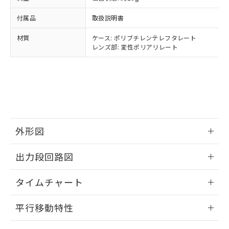
様のお取引先、またはお客様担当のオ
（DBP） 1000ppm以下、フタル酸ジイソブチル
イソブチル) : 1000ppm、 BBP(フタル酸ブチルベンジ
△
一定数には満たないが在庫あり
いよう必要な手段を講じます。
ムロン制御機器販売店・当社販売員に
(DIBP) 1000ppm以下
ル) : 1000ppm、
付属品
取扱説明書
当社は貴社製品を、核兵器、ミサイ
但し、RoHS指令で産業用監視および制御機器に対する
DEHP(フタル酸ビス(2-エチルヘキシル)) : 1000ppm
ご相談ください。
適用除外項目は除く。
ル、化学兵器、生物兵器またはその他
－
在庫なし(最新の在庫状況につ
オムロン制御機器販売店や当社販売拠
フタル酸エステル類の４物質については閾値を超える意
材質
ケース: ポリブチレンテレフタレート
武器並びにこれらの製造装置等に一切
いては、お客様のお取引先、ま
図的な使用がないことを確認しています。
点は「
販売ネットワーク
」をご確認
レンズ部: 変性ポリアリレート
※2 環境保護使用期限
使用いたしません。
たはお客様担当のオムロン制御
ください。
当社は、貴社製品を第三者に販売する
機器販売店・当社販売員にご確
在庫状況および標準価格結果を当社の
※2 対応予定月
「ｅ」：有害物質（10物質）のすべてが基
場合は、上記1、2および3の内容を当
認ください)
事前の承諾なく第三者に漏洩または開
準値以下であることを示します。
該第三者に通知します。また当社は、
示しないようお願いします。
部品在庫の切り替え状況などにより、予定
「10」：通常の使用状況下において有害物
販売先および販売に係わる関係者が違
マイパーツ機能（部品リスト作成サー
空
受注生産機種、また在庫状況の
月が前後することがあります。
質が外部に漏えいし、環境に深刻な影響を
法に輸出するおそれがある場合は、取
ビス）をご利用いただくには、I-Web
白
情報を公開していない機種
及ぼさない年数を意味します。
り引きをいたしません。
メンバーズにご登録されている必要が
「－」：未確認です。当社販売部門へお問
外形図
あります。
い合わせください。
お客様が当ウェブサイト上で当社にご
※3 非含有証明書ダウンロード
情報更新：2025/09/04
登録された部品リストについて、当社
出力段回路図
および当社の共同利用者が、当社の製
下記の非含有証明書をダウンロードするこ
品・サービスに関するお客様との取
情報更新：2025/09/04
とができます。
タイムチャート
合意する
キャンセル
引・商談に必要な範囲で利用すること
をご了承ください。
情報更新：2025/09/04
EU RoHS指令（10物質）の非含有証明書
※当社の共同利用者とは、
"個人情報
平行移動特性
51物質の非含有証明書（当社基準）
の共同利用に関して"
の「1.共同利
※本証明書は発行日時点で非含有を証明す
情報更新：2025/09/04
用者の範囲」に記載されている法人を