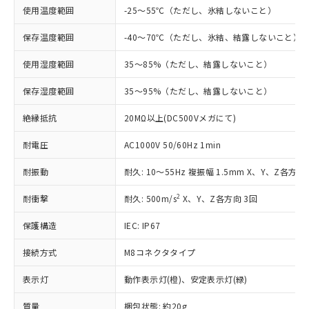
使用温度範囲
-25～55℃（ただし、氷結しないこと）
対応予定：EU RoHS指令（10物質）の非含
ご利用条件
有に対応した製品に切り替える予定のある
保存温度範囲
-40～70℃（ただし、氷結、結露しないこと）
商品です。
対応予定なし：EU RoHS指令（10物質）の
使用湿度範囲
35～85%（ただし、結露しないこと）
以下の条件をお読みいただき、同意のうえ
非含有に非対応の商品で、対応品を出す予
ご利用ください。
定はありません。
保存湿度範囲
35～95%（ただし、結露しないこと）
調査・確認中：EU RoHS指令（10物質）の
本サービスは、当社制御機器事業取扱
※1 中国RoHS○×表
非含有の対応状況を調査中または確認中の
絶縁抵抗
20MΩ以上(DC500Vメガにて)
商品の当社在庫状況および標準価格
商品です。
(税抜)を提供させていただくもので
「○」：最大均質材料含有率が中国RoHSの
非該当品：ライセンス料など無形物で、有
耐電圧
AC1000V 50/60Hz 1min
す。
基準値以下であることを示します。
害物質有無と関係のない商品です。
当社制御機器事業取扱商品の中には、
「×」：最大均質材料含有率が中国RoHSの
耐振動
耐久: 10～55Hz 複振幅 1.5mm X、Y、Z各方向 
仕入先様の事情により、非含有部品として
本サービスの対象外となる商品もある
基準値を超えていることを示します。
いたものが、含有品と判明した場合などや
当社は、これら貴社製品のうち、外国
ことをご了承ください。
2
耐衝撃
耐久: 500m/s
X、Y、Z各方向 3回
「－」：未確認です。当社販売部門へお問
むを得ず変更することがあります。
為替および外国貿易法に定める商品
在庫状況および標準価格照会結果は、
い合わせください。
（以下｢規制貨物等」という）を輸出
記載している更新日時点での社内デー
保護構造
IEC: IP67
*EU RoHS指令（10物質）：
または国外への提供する場合は、日本
記
タに基づき作成されるものであり、閲
説明
鉛(Pb) 1000ppm以下、 水銀(Hg) 1000ppm以下、 カド
*中国RoHS10物質の基準値 (GB/T26572)：
国政府の輸出許可(または役務取引許
号
覧された時点での実際の在庫および標
ミウム(Cd) 100ppm以下、
接続方式
M8コネクタタイプ
Pb(鉛) :1000ppm、 Hg(水銀) : 1000ppm、 Cd(カドミウ
可)を取得するなどの必要な手続きを
六価クロム(Cr(Ⅵ)) 1000ppm以下、ポリ臭化ビフェニル
ム) : 100ppm、
準価格とは異なる場合があることをご
類(PBB) 1000ppm以下、ポリ臭化ジフェニルエーテル類
Cr(Ⅵ)(六価クロム) : 1000ppm、 PBBs(ポリ臭化ビフェ
とります。
表示灯
動作表示灯(橙)、安定表示灯(緑)
了承ください。
(PBDE) 1000ppm以下、フタル酸ビス(2-エチルヘキシ
○
一定数以上の在庫あり
ニル類) : 1000ppm、 PBDEs(ポリ臭化ジフェニルエーテ
当社は規制貨物を破棄する場合は、完
ル) (DEHP)(別名：DOP) 1000ppm以下、フタル酸ブチ
正式な納期状況および標準価格はお客
ル類) : 1000ppm、
ルベンジル（BBP） 1000ppm以下、フタル酸ジブチル
全に破砕するなど、違法に輸出されな
DBP(フタル酸ジブチル) : 1000ppm、 DIBP(フタル酸ジ
質量
梱包状態: 約20g