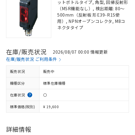
ットボトルタイプ, 角型, 回帰反射形
（MSR機能なし）, 検出距離: 80～
500mm（反射板 形E39-R1S使
用）, NPNオープンコレクタ, M8コ
ネクタタイプ
在庫/販売状況
2026/08/07 00:00 情報更新
在庫/販売状況 ご利用条件
販売状況
販売中
機種区分
標準在庫機種
在庫状況
〇
標準価格(税別)
¥ 19,600
詳細情報