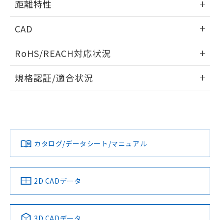
距離特性
るもので、過去に遡って非含有を証明する
指します。
ものではありません。
情報更新：2025/09/04
また、RoHS指令のフタル酸エステル類４
CAD
物質の対応では、対応完了までの期間は出
受光出力-距離特性
荷製品に未対応品が混在することから備考
ログイン/会員登録いただくと、CADデータをダウンロー
RoHS/REACH対応状況
欄に対応日を記載しておりました。
ドすることができます。
既に当社にて対応品への在庫切替を完了
情報更新：2026/7/29
していることから、特段のことがない限
規格認証/適合状況
り、2022年1月12日より割愛しておりま
ログイン/会員登録
EU RoHS
注意事項・凡例
す。
UL認証
CSA認証
CEマーキング
No
No
Yes
対応状況
対応予定月
※1
※2
ダウンロードデータをご利用いただく前に、以下を必ずお読
みください。
カタログ/データシート/マニュアル
対応済み
ソフトウェアの使用条件
LR型式承認
DNV型式承認
BV型式承認
KR型式承
（イギリス
（ノルウェー
（フランス
（韓国
船舶規格）
船舶規格）
船舶規格）
船舶規格
中国 RoHS
注意事項・凡例
2D CADデータ
No
No
No
No
中国 RoHS表
※1 ※2
3D CADデータ