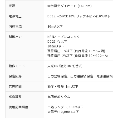
光源
赤色発光ダイオード (660 nm)
電源電圧
DC12～24V±10% リップル(p-p)10%以下
消費電流
30mA以下
制御出力
NPNオープンコレクタ
DC26.4V以下
100mA以下
残留電圧: 1V以下 (負荷電流 10mA未満)
残留電圧: 2V以下 (負荷電流 10～100mA)
動作モード
入光ON/遮光ON 切替式
保護回路
出力短絡保護、出力逆接続保護、電源逆接続保
応答時間
動作・復帰: 1ms以下
※1 対応状況
感度調整
単回転ボリウム
対応済み：EU RoHS指令（10物質）の
使用周囲照度
白熱ランプ: 3,000lx以下
太陽光: 10,000lx以下
非含有に対応した製品が提供可能な商品で
す。