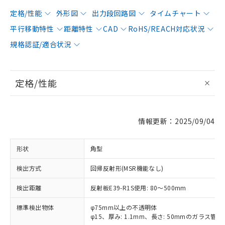
定格/性能
外形図
出力段回路図
タイムチャート
平行移動特性
距離特性
CAD
RoHS/REACH対応状況
規格認証/適合状況
定格/性能
情報更新：2025/09/04
形状
角型
検出方式
回帰反射形(MSR機能なし)
検出距離
反射板E39-R1S使用: 80～500mm
標準検出物体
φ75mm以上の不透明体
φ15、厚み: 1.1mm、長さ: 50mmのガラス管 