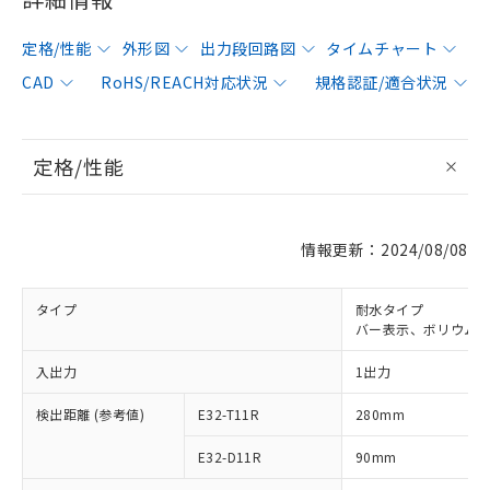
定格/性能
外形図
出力段回路図
タイムチャート
CAD
RoHS/REACH対応状況
規格認証/適合状況
定格/性能
情報更新：2024/08/08
タイプ
耐水タイプ
バー表示、ボリウム
入出力
1出力
検出距離 (参考値)
E32-T11R
280mm
E32-D11R
90mm