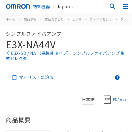
制御機器
Japan
ホーム
>
商品情報
>
商品カテゴリ
>
センサ
>
ファイバセンサ
>
ファイ
シンプルファイバアンプ
E3X-NA44V
E3X-SD / NA （高性能タイプ） シンプルファイバアンプ 形
式セレクタ
マイリストに追加
日本語
PDF出力
商品概要