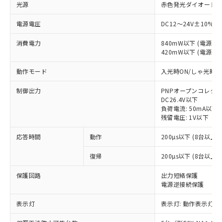
光源
赤色発光ダイオード (発
電源電圧
DC12～24V±10% 
消費電力
840mW以下 (電源電
420mW以下 (電源電
動作モード
入光時ON/しゃ光時O
制御出力
PNPオープンコレク
DC26.4V以下
負荷電流: 50mA以下
残留電圧: 1V以下
応答時間
動作
200µs以下 (8台以
復帰
200µs以下 (8台以
保護回路
出力短絡保護
電源逆接続保護
表示灯
表示灯: 動作表示灯(