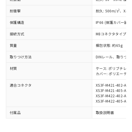
国政府の輸出許可(または役務取引許
号
覧された時点での実際の在庫および標
ミウム(Cd) 100ppm以下、
Pb(鉛) :1000ppm、 Hg(水銀) : 1000ppm、 Cd(カドミウ
可)を取得するなどの必要な手続きを
六価クロム(Cr(Ⅵ)) 1000ppm以下、ポリ臭化ビフェニル
ム) : 100ppm、
準価格とは異なる場合があることをご
2
耐衝撃
耐久: 500m/s
、X、
類(PBB) 1000ppm以下、ポリ臭化ジフェニルエーテル類
Cr(Ⅵ)(六価クロム) : 1000ppm、 PBBs(ポリ臭化ビフェ
とります。
了承ください。
(PBDE) 1000ppm以下、フタル酸ビス(2-エチルヘキシ
○
一定数以上の在庫あり
ニル類) : 1000ppm、 PBDEs(ポリ臭化ジフェニルエーテ
当社は規制貨物を破棄する場合は、完
ル) (DEHP)(別名：DOP) 1000ppm以下、フタル酸ブチ
正式な納期状況および標準価格はお客
ル類) : 1000ppm、
保護構造
IP66 (保護カバー装着
ルベンジル（BBP） 1000ppm以下、フタル酸ジブチル
全に破砕するなど、違法に輸出されな
DBP(フタル酸ジブチル) : 1000ppm、 DIBP(フタル酸ジ
様のお取引先、またはお客様担当のオ
（DBP） 1000ppm以下、フタル酸ジイソブチル
イソブチル) : 1000ppm、 BBP(フタル酸ブチルベンジ
△
一定数には満たないが在庫あり
いよう必要な手段を講じます。
接続方式
M8コネクタタイプ
ムロン制御機器販売店・当社販売員に
(DIBP) 1000ppm以下
ル) : 1000ppm、
当社は貴社製品を、核兵器、ミサイ
但し、RoHS指令で産業用監視および制御機器に対する
DEHP(フタル酸ビス(2-エチルヘキシル)) : 1000ppm
ご相談ください。
適用除外項目は除く。
ル、化学兵器、生物兵器またはその他
質量
梱包状態: 約65g
－
在庫なし(最新の在庫状況につ
オムロン制御機器販売店や当社販売拠
フタル酸エステル類の４物質については閾値を超える意
武器並びにこれらの製造装置等に一切
いては、お客様のお取引先、ま
図的な使用がないことを確認しています。
点は「
販売ネットワーク
」をご確認
※2 環境保護使用期限
取りつけ方法
DINレール、取りつけ
使用いたしません。
たはお客様担当のオムロン制御
ください。
当社は、貴社製品を第三者に販売する
機器販売店・当社販売員にご確
在庫状況および標準価格結果を当社の
材質
ケース: ポリブチレンテ
※2 対応予定月
「ｅ」：有害物質（10物質）のすべてが基
場合は、上記1、2および3の内容を当
認ください)
事前の承諾なく第三者に漏洩または開
カバー: ポリエーテ
準値以下であることを示します。
該第三者に通知します。また当社は、
示しないようお願いします。
部品在庫の切り替え状況などにより、予定
「10」：通常の使用状況下において有害物
販売先および販売に係わる関係者が違
マイパーツ機能（部品リスト作成サー
空
受注生産機種、また在庫状況の
適合コネクタ
XS3F-M421-402-A
月が前後することがあります。
質が外部に漏えいし、環境に深刻な影響を
法に輸出するおそれがある場合は、取
ビス）をご利用いただくには、I-Web
XS3F-M421-405-A
白
情報を公開していない機種
及ぼさない年数を意味します。
り引きをいたしません。
XS3F-M422-402-A
メンバーズにご登録されている必要が
「－」：未確認です。当社販売部門へお問
XS3F-M422-405-A
あります。
い合わせください。
お客様が当ウェブサイト上で当社にご
※3 非含有証明書ダウンロード
付属品
取扱説明書
登録された部品リストについて、当社
および当社の共同利用者が、当社の製
下記の非含有証明書をダウンロードするこ
品・サービスに関するお客様との取
とができます。