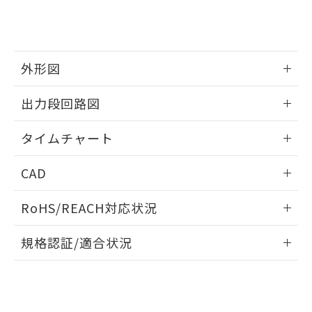
合意する
キャンセル
引・商談に必要な範囲で利用すること
をご了承ください。
EU RoHS指令（10物質）の非含有証明書
※当社の共同利用者とは、
"個人情報
51物質の非含有証明書（当社基準）
の共同利用に関して"
の「1.共同利
※本証明書は発行日時点で非含有を証明す
用者の範囲」に記載されている法人を
外形図
るもので、過去に遡って非含有を証明する
指します。
ものではありません。
情報更新：2024/08/08
また、RoHS指令のフタル酸エステル類４
出力段回路図
物質の対応では、対応完了までの期間は出
情報更新：2024/08/08
荷製品に未対応品が混在することから備考
タイムチャート
欄に対応日を記載しておりました。
既に当社にて対応品への在庫切替を完了
情報更新：2024/08/08
CAD
していることから、特段のことがない限
り、2022年1月12日より割愛しておりま
ログイン/会員登録いただくと、CADデータをダウンロー
す。
RoHS/REACH対応状況
ドすることができます。
情報更新：2026/7/29
規格認証/適合状況
ログイン/会員登録
EU RoHS
注意事項・凡例
UL認証
CSA認証
CEマーキング
No
No
Yes
対応状況
対応予定月
※1
※2