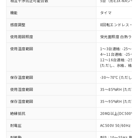
相互干渉防止可能台数
5台（形E3X-NAシ
※1 対応状況
機能
タイマ
対応済み：EU RoHS指令（10物質）の
非含有に対応した製品が提供可能な商品で
感度調整
8回転エンドレス・ボリ
す。
対応予定：EU RoHS指令（10物質）の非含
使用周囲照度
受光面照度 白熱ランプ: 
ご利用条件
有に対応した製品に切り替える予定のある
商品です。
使用温度範囲
1～3台連結: -25～55
4～11台連結: -25～5
対応予定なし：EU RoHS指令（10物質）の
以下の条件をお読みいただき、同意のうえ
12～16台連結: -25～
非含有に非対応の商品で、対応品を出す予
(ただし、氷結、結露
ご利用ください。
定はありません。
調査・確認中：EU RoHS指令（10物質）の
本サービスは、当社制御機器事業取扱
保存温度範囲
-30～70℃ (ただし
※1 中国RoHS○×表
非含有の対応状況を調査中または確認中の
商品の当社在庫状況および標準価格
商品です。
使用湿度範囲
35～85%RH (ただ
(税抜)を提供させていただくもので
「○」：最大均質材料含有率が中国RoHSの
非該当品：ライセンス料など無形物で、有
す。
基準値以下であることを示します。
害物質有無と関係のない商品です。
保存湿度範囲
35～95%RH (ただ
当社制御機器事業取扱商品の中には、
「×」：最大均質材料含有率が中国RoHSの
仕入先様の事情により、非含有部品として
本サービスの対象外となる商品もある
基準値を超えていることを示します。
いたものが、含有品と判明した場合などや
絶縁抵抗
20MΩ以上(DC500V
当社は、これら貴社製品のうち、外国
ことをご了承ください。
「－」：未確認です。当社販売部門へお問
むを得ず変更することがあります。
為替および外国貿易法に定める商品
在庫状況および標準価格照会結果は、
い合わせください。
耐電圧
AC500V 50/60Hz 1m
（以下｢規制貨物等」という）を輸出
記載している更新日時点での社内デー
*EU RoHS指令（10物質）：
または国外への提供する場合は、日本
記
タに基づき作成されるものであり、閲
説明
鉛(Pb) 1000ppm以下、 水銀(Hg) 1000ppm以下、 カド
耐振動
耐久: 10～55Hz 複振
*中国RoHS10物質の基準値 (GB/T26572)：