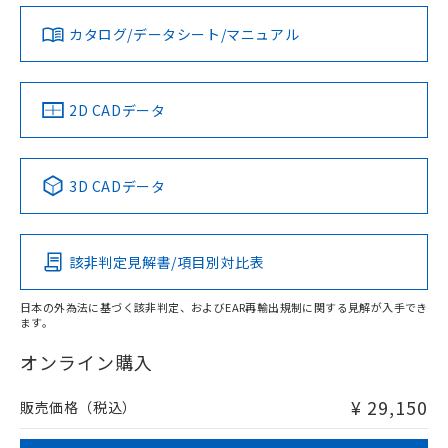
ダウンロードデータをご利用いただく前に、以下を必ずお読
みください。
カタログ/データシート/マニュアル
対応済み
ソフトウェアの使用条件
LR型式承認
DNV型式承認
BV型式承認
KR型式承
（イギリス
（ノルウェー
（フランス
（韓国
船舶規格）
船舶規格）
船舶規格）
船舶規格
中国 RoHS
注意事項・凡例
2D CADデータ
No
No
No
No
中国 RoHS表
※1 ※2
3D CADデータ
この製品の規格認証/適合状況ページへ
Pb
Hg
Cd
Cr(VI)
その他の認証はこちらのページからご検索ください
該非判定見解書/項目別対比表
X
O
O
O
日本の外為法に基づく該非判定、およびEAR再輸出規制に関する見解が入手でき
ます。
"対応済み"や非含有の記載がされた商品であっても、流通
在庫等で未対応品が混在する可能性があります。
オンライン購入
非含有品が必要な際は、弊社営業部門もしくは販売店へお
問い合わせください。
¥ 29,150
販売価格（税込）