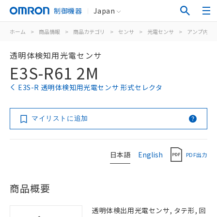
制御機器
Japan
ホーム
>
商品情報
>
商品カテゴリ
>
センサ
>
光電センサ
>
アンプ内蔵
透明体検知用光電センサ
E3S-R61 2M
E3S-R 透明体検知用光電センサ 形式セレクタ
マイリストに追加
日本語
English
PDF出力
商品概要
透明体検出用光電センサ, タテ形, 回