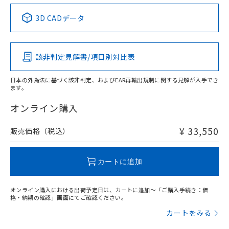
中国 RoHS表
※1 ※2
3D CADデータ
この製品の規格認証/適合状況ページへ
Pb
Hg
Cd
Cr(VI)
その他の認証はこちらのページからご検索ください
該非判定見解書/項目別対比表
X
O
O
O
日本の外為法に基づく該非判定、およびEAR再輸出規制に関する見解が入手でき
ます。
"対応済み"や非含有の記載がされた商品であっても、流通
在庫等で未対応品が混在する可能性があります。
オンライン購入
非含有品が必要な際は、弊社営業部門もしくは販売店へお
問い合わせください。
¥ 33,550
販売価格（税込）
この製品のRoHS/REACH対応状況ページへ
カートに追加
オンライン購入における出荷予定日は、カートに追加～「ご購入手続き：価
格・納期の確認」画面にてご確認ください。
カートをみる