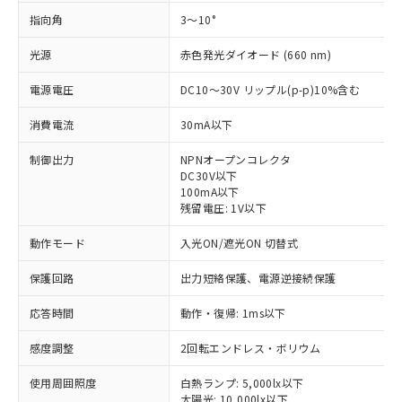
指向角
3～10°
光源
赤色発光ダイオード (660 nm)
電源電圧
DC10～30V リップル(p-p)10%含む
消費電流
30mA以下
制御出力
NPNオープンコレクタ
DC30V以下
100mA以下
残留電圧: 1V以下
動作モード
入光ON/遮光ON 切替式
保護回路
出力短絡保護、電源逆接続保護
応答時間
動作・復帰: 1ms以下
※1 対応状況
感度調整
2回転エンドレス・ボリウム
対応済み：EU RoHS指令（10物質）の
使用周囲照度
白熱ランプ: 5,000lx以下
非含有に対応した製品が提供可能な商品で
太陽光: 10,000lx以下