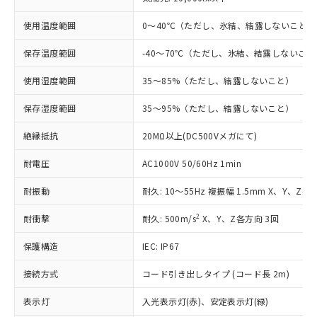
す。
使用温度範囲
0～40℃（ただし、氷結、結露しないこと）
対応予定：EU RoHS指令（10物質）の非含
ご利用条件
有に対応した製品に切り替える予定のある
保存温度範囲
-40～70℃（ただし、氷結、結露しないこと
商品です。
対応予定なし：EU RoHS指令（10物質）の
使用湿度範囲
35～85%（ただし、結露しないこと）
以下の条件をお読みいただき、同意のうえ
非含有に非対応の商品で、対応品を出す予
ご利用ください。
定はありません。
保存湿度範囲
35～95%（ただし、結露しないこと）
調査・確認中：EU RoHS指令（10物質）の
本サービスは、当社制御機器事業取扱
※1 中国RoHS○×表
非含有の対応状況を調査中または確認中の
絶縁抵抗
20MΩ以上(DC500Vメガにて)
商品の当社在庫状況および標準価格
商品です。
(税抜)を提供させていただくもので
「○」：最大均質材料含有率が中国RoHSの
非該当品：ライセンス料など無形物で、有
耐電圧
AC1000V 50/60Hz 1min
す。
基準値以下であることを示します。
害物質有無と関係のない商品です。
当社制御機器事業取扱商品の中には、
「×」：最大均質材料含有率が中国RoHSの
仕入先様の事情により、非含有部品として
耐振動
耐久: 10～55Hz 複振幅 1.5mm X、Y、Z各
本サービスの対象外となる商品もある
基準値を超えていることを示します。
いたものが、含有品と判明した場合などや
当社は、これら貴社製品のうち、外国
ことをご了承ください。
「－」：未確認です。当社販売部門へお問
2
耐衝撃
耐久: 500m/s
X、Y、Z各方向 3回
むを得ず変更することがあります。
為替および外国貿易法に定める商品
在庫状況および標準価格照会結果は、
い合わせください。
（以下｢規制貨物等」という）を輸出
記載している更新日時点での社内デー
保護構造
IEC: IP67
*EU RoHS指令（10物質）：
または国外への提供する場合は、日本
記
タに基づき作成されるものであり、閲
説明
鉛(Pb) 1000ppm以下、 水銀(Hg) 1000ppm以下、 カド
*中国RoHS10物質の基準値 (GB/T26572)：
国政府の輸出許可(または役務取引許
号
覧された時点での実際の在庫および標
ミウム(Cd) 100ppm以下、
接続方式
コード引き出しタイプ (コード長 2m)
Pb(鉛) :1000ppm、 Hg(水銀) : 1000ppm、 Cd(カドミウ
可)を取得するなどの必要な手続きを
六価クロム(Cr(Ⅵ)) 1000ppm以下、ポリ臭化ビフェニル
ム) : 100ppm、
準価格とは異なる場合があることをご
類(PBB) 1000ppm以下、ポリ臭化ジフェニルエーテル類
Cr(Ⅵ)(六価クロム) : 1000ppm、 PBBs(ポリ臭化ビフェ
とります。
表示灯
了承ください。
入光表示灯(赤)、安定表示灯(緑)
(PBDE) 1000ppm以下、フタル酸ビス(2-エチルヘキシ
○
一定数以上の在庫あり
ニル類) : 1000ppm、 PBDEs(ポリ臭化ジフェニルエーテ
当社は規制貨物を破棄する場合は、完
ル) (DEHP)(別名：DOP) 1000ppm以下、フタル酸ブチ
ル類) : 1000ppm、