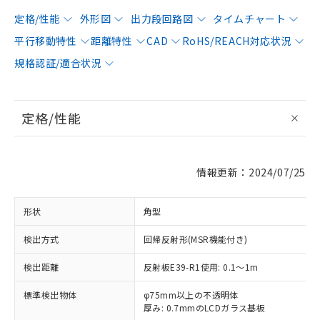
定格/性能
外形図
出力段回路図
タイムチャート
平行移動特性
距離特性
CAD
RoHS/REACH対応状況
規格認証/適合状況
定格/性能
情報更新：2024/07/25
形状
角型
検出方式
回帰反射形(MSR機能付き)
検出距離
反射板E39-R1使用: 0.1～1m
標準検出物体
φ75mm以上の不透明体
厚み: 0.7mmのLCDガラス基板