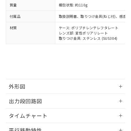
正式な納期状況および標準価格はお客
ルベンジル（BBP） 1000ppm以下、フタル酸ジブチル
全に破砕するなど、違法に輸出されな
DBP(フタル酸ジブチル) : 1000ppm、 DIBP(フタル酸ジ
質量
梱包状態: 約110g
様のお取引先、またはお客様担当のオ
（DBP） 1000ppm以下、フタル酸ジイソブチル
イソブチル) : 1000ppm、 BBP(フタル酸ブチルベンジ
△
一定数には満たないが在庫あり
いよう必要な手段を講じます。
ムロン制御機器販売店・当社販売員に
(DIBP) 1000ppm以下
ル) : 1000ppm、
付属品
当社は貴社製品を、核兵器、ミサイ
取扱説明書、取りつけ金具(ねじ付)、感度
但し、RoHS指令で産業用監視および制御機器に対する
DEHP(フタル酸ビス(2-エチルヘキシル)) : 1000ppm
ご相談ください。
適用除外項目は除く。
ル、化学兵器、生物兵器またはその他
－
在庫なし(最新の在庫状況につ
オムロン制御機器販売店や当社販売拠
フタル酸エステル類の４物質については閾値を超える意
材質
ケース: ポリブチレンテレフタレート
武器並びにこれらの製造装置等に一切
いては、お客様のお取引先、ま
図的な使用がないことを確認しています。
点は「
販売ネットワーク
」をご確認
レンズ部: 変性ポリアリレート
※2 環境保護使用期限
使用いたしません。
たはお客様担当のオムロン制御
ください。
取りつけ金具: ステンレス (SUS304)
当社は、貴社製品を第三者に販売する
機器販売店・当社販売員にご確
在庫状況および標準価格結果を当社の
※2 対応予定月
「ｅ」：有害物質（10物質）のすべてが基
場合は、上記1、2および3の内容を当
認ください)
事前の承諾なく第三者に漏洩または開
準値以下であることを示します。
該第三者に通知します。また当社は、
示しないようお願いします。
部品在庫の切り替え状況などにより、予定
「10」：通常の使用状況下において有害物
販売先および販売に係わる関係者が違
マイパーツ機能（部品リスト作成サー
空
受注生産機種、また在庫状況の
月が前後することがあります。
質が外部に漏えいし、環境に深刻な影響を
法に輸出するおそれがある場合は、取
ビス）をご利用いただくには、I-Web
白
情報を公開していない機種
及ぼさない年数を意味します。
り引きをいたしません。
メンバーズにご登録されている必要が
「－」：未確認です。当社販売部門へお問
あります。
い合わせください。
外形図
お客様が当ウェブサイト上で当社にご
※3 非含有証明書ダウンロード
登録された部品リストについて、当社
情報更新：2024/07/25
および当社の共同利用者が、当社の製
出力段回路図
下記の非含有証明書をダウンロードするこ
品・サービスに関するお客様との取
とができます。
合意する
キャンセル
引・商談に必要な範囲で利用すること
情報更新：2024/07/25
タイムチャート
をご了承ください。
EU RoHS指令（10物質）の非含有証明書
※当社の共同利用者とは、
"個人情報
情報更新：2024/07/25
51物質の非含有証明書（当社基準）
の共同利用に関して"
の「1.共同利
平行移動特性