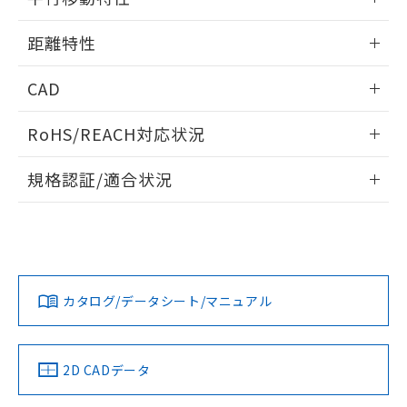
※本証明書は発行日時点で非含有を証明す
用者の範囲」に記載されている法人を
るもので、過去に遡って非含有を証明する
情報更新：2024/07/25
指します。
距離特性
ものではありません。
また、RoHS指令のフタル酸エステル類４
情報更新：2024/07/25
物質の対応では、対応完了までの期間は出
CAD
荷製品に未対応品が混在することから備考
受光出力-距離特性
欄に対応日を記載しておりました。
ログイン/会員登録いただくと、CADデータをダウンロー
RoHS/REACH対応状況
既に当社にて対応品への在庫切替を完了
ドすることができます。
していることから、特段のことがない限
情報更新：2026/7/29
規格認証/適合状況
り、2022年1月12日より割愛しておりま
す。
ログイン/会員登録
EU RoHS
注意事項・凡例
UL認証
CSA認証
CEマーキング
No
No
Yes
対応状況
対応予定月
※1
※2
ダウンロードデータをご利用いただく前に、以下を必ずお読
みください。
カタログ/データシート/マニュアル
対応済み
ソフトウェアの使用条件
LR型式承認
DNV型式承認
BV型式承認
KR型式承
（イギリス
（ノルウェー
（フランス
（韓国
船舶規格）
船舶規格）
船舶規格）
船舶規格
中国 RoHS
注意事項・凡例
2D CADデータ
No
No
No
No