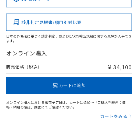
この製品の規格認証/適合状況ページへ
Pb
Hg
Cd
Cr(VI)
その他の認証はこちらのページからご検索ください
該非判定見解書/項目別対比表
X
O
O
O
日本の外為法に基づく該非判定、およびEAR再輸出規制に関する見解が入手でき
ます。
"対応済み"や非含有の記載がされた商品であっても、流通
在庫等で未対応品が混在する可能性があります。
オンライン購入
非含有品が必要な際は、弊社営業部門もしくは販売店へお
問い合わせください。
¥ 34,100
販売価格（税込）
この製品のRoHS/REACH対応状況ページへ
カートに追加
オンライン購入における出荷予定日は、カートに追加～「ご購入手続き：価
格・納期の確認」画面にてご確認ください。
カートをみる