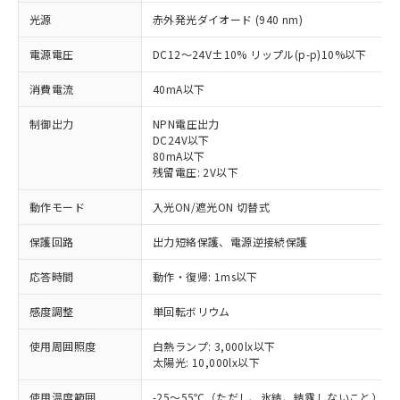
光源
赤外発光ダイオード (940 nm)
電源電圧
DC12～24V±10% リップル(p-p)10%以下
消費電流
40mA以下
制御出力
NPN電圧出力
DC24V以下
80mA以下
残留電圧: 2V以下
動作モード
入光ON/遮光ON 切替式
保護回路
出力短絡保護、電源逆接続保護
応答時間
動作・復帰: 1ms以下
感度調整
単回転ボリウム
※1 対応状況
使用周囲照度
白熱ランプ: 3,000lx以下
対応済み：EU RoHS指令（10物質）の
太陽光: 10,000lx以下
非含有に対応した製品が提供可能な商品で
使用温度範囲
-25～55℃（ただし、氷結、結露しないこと）
す。