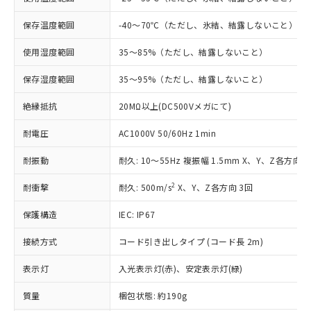
対応予定：EU RoHS指令（10物質）の非含
ご利用条件
保存温度範囲
-40～70℃（ただし、氷結、結露しないこと）
有に対応した製品に切り替える予定のある
商品です。
使用湿度範囲
35～85%（ただし、結露しないこと）
対応予定なし：EU RoHS指令（10物質）の
以下の条件をお読みいただき、同意のうえ
非含有に非対応の商品で、対応品を出す予
保存湿度範囲
35～95%（ただし、結露しないこと）
ご利用ください。
定はありません。
調査・確認中：EU RoHS指令（10物質）の
絶縁抵抗
20MΩ以上(DC500Vメガにて)
本サービスは、当社制御機器事業取扱
※1 中国RoHS○×表
非含有の対応状況を調査中または確認中の
商品の当社在庫状況および標準価格
商品です。
耐電圧
AC1000V 50/60Hz 1min
(税抜)を提供させていただくもので
「○」：最大均質材料含有率が中国RoHSの
非該当品：ライセンス料など無形物で、有
す。
基準値以下であることを示します。
害物質有無と関係のない商品です。
耐振動
耐久: 10～55Hz 複振幅 1.5mm X、Y、Z各方向 2
当社制御機器事業取扱商品の中には、
「×」：最大均質材料含有率が中国RoHSの
仕入先様の事情により、非含有部品として
本サービスの対象外となる商品もある
基準値を超えていることを示します。
2
耐衝撃
耐久: 500m/s
X、Y、Z各方向 3回
いたものが、含有品と判明した場合などや
当社は、これら貴社製品のうち、外国
ことをご了承ください。
「－」：未確認です。当社販売部門へお問
むを得ず変更することがあります。
為替および外国貿易法に定める商品
在庫状況および標準価格照会結果は、
保護構造
IEC: IP67
い合わせください。
（以下｢規制貨物等」という）を輸出
記載している更新日時点での社内デー
*EU RoHS指令（10物質）：
または国外への提供する場合は、日本
記
タに基づき作成されるものであり、閲
説明
接続方式
コード引き出しタイプ (コード長 2m)
鉛(Pb) 1000ppm以下、 水銀(Hg) 1000ppm以下、 カド
*中国RoHS10物質の基準値 (GB/T26572)：
国政府の輸出許可(または役務取引許
号
覧された時点での実際の在庫および標
ミウム(Cd) 100ppm以下、
Pb(鉛) :1000ppm、 Hg(水銀) : 1000ppm、 Cd(カドミウ
可)を取得するなどの必要な手続きを
六価クロム(Cr(Ⅵ)) 1000ppm以下、ポリ臭化ビフェニル
ム) : 100ppm、
準価格とは異なる場合があることをご
表示灯
入光表示灯(赤)、安定表示灯(緑)
類(PBB) 1000ppm以下、ポリ臭化ジフェニルエーテル類
Cr(Ⅵ)(六価クロム) : 1000ppm、 PBBs(ポリ臭化ビフェ
とります。
了承ください。
(PBDE) 1000ppm以下、フタル酸ビス(2-エチルヘキシ
○
一定数以上の在庫あり
ニル類) : 1000ppm、 PBDEs(ポリ臭化ジフェニルエーテ
当社は規制貨物を破棄する場合は、完
ル) (DEHP)(別名：DOP) 1000ppm以下、フタル酸ブチ
質量
梱包状態: 約190g
正式な納期状況および標準価格はお客
ル類) : 1000ppm、
ルベンジル（BBP） 1000ppm以下、フタル酸ジブチル
全に破砕するなど、違法に輸出されな
DBP(フタル酸ジブチル) : 1000ppm、 DIBP(フタル酸ジ