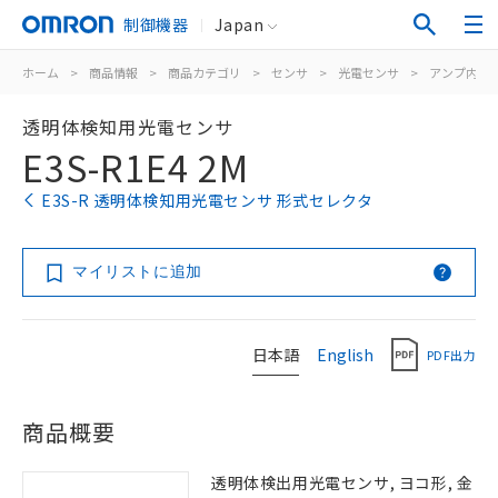
制御機器
Japan
ホーム
>
商品情報
>
商品カテゴリ
>
センサ
>
光電センサ
>
アンプ内蔵
透明体検知用光電センサ
E3S-R1E4 2M
E3S-R 透明体検知用光電センサ 形式セレクタ
マイリストに追加
日本語
English
PDF出力
商品概要
透明体検出用光電センサ, ヨコ形, 金