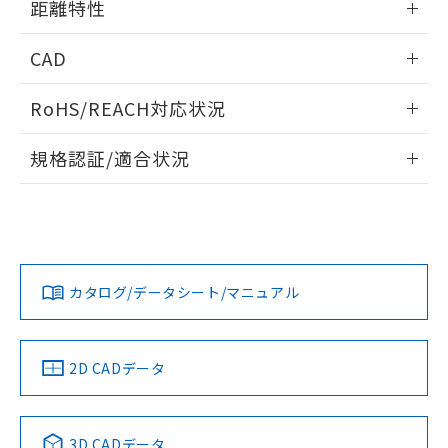
距離特性
るもので、過去に遡って非含有を証明する
指します。
ものではありません。
情報更新：2025/03/10
また、RoHS指令のフタル酸エステル類４
CAD
物質の対応では、対応完了までの期間は出
受光出力-距離特性
荷製品に未対応品が混在することから備考
ログイン/会員登録いただくと、CADデータをダウンロー
RoHS/REACH対応状況
欄に対応日を記載しておりました。
ドすることができます。
既に当社にて対応品への在庫切替を完了
情報更新：2026/7/29
していることから、特段のことがない限
規格認証/適合状況
り、2022年1月12日より割愛しておりま
ログイン/会員登録
EU RoHS
注意事項・凡例
す。
UL認証
CSA認証
CEマーキング
No
No
Yes
対応状況
対応予定月
※1
※2
ダウンロードデータをご利用いただく前に、以下を必ずお読
みください。
カタログ/データシート/マニュアル
対応済み
ソフトウェアの使用条件
LR型式承認
DNV型式承認
BV型式承認
KR型式承
（イギリス
（ノルウェー
（フランス
（韓国
船舶規格）
船舶規格）
船舶規格）
船舶規格
中国 RoHS
注意事項・凡例
2D CADデータ
No
No
No
No
中国 RoHS表
※1 ※2
3D CADデータ