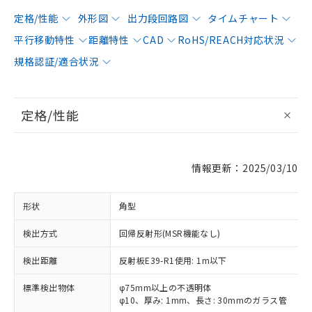
定格/性能
外形図
出力段回路図
タイムチャート
平行移動特性
距離特性
CAD
RoHS/REACH対応状況
規格認証/適合状況
定格/性能
情報更新：2025/03/10
形状
角型
検出方式
回帰反射形(MSR機能なし)
検出距離
反射板E39-R1使用: 1m以下
標準検出物体
φ75mm以上の不透明体
φ10、厚み: 1mm、長さ: 30mmのガラス管