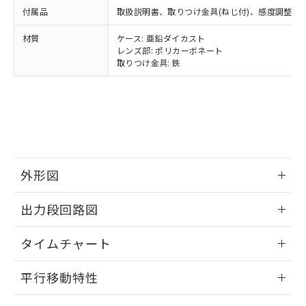
様のお取引先、またはお客様担当のオ
（DBP） 1000ppm以下、フタル酸ジイソブチル
イソブチル) : 1000ppm、 BBP(フタル酸ブチルベンジ
△
一定数には満たないが在庫あり
いよう必要な手段を講じます。
付属品
取扱説明書、取りつけ金具(ねじ付)、感度調整用
ムロン制御機器販売店・当社販売員に
(DIBP) 1000ppm以下
ル) : 1000ppm、
当社は貴社製品を、核兵器、ミサイ
但し、RoHS指令で産業用監視および制御機器に対する
DEHP(フタル酸ビス(2-エチルヘキシル)) : 1000ppm
ご相談ください。
適用除外項目は除く。
材質
ケース: 亜鉛ダイカスト
ル、化学兵器、生物兵器またはその他
－
在庫なし(最新の在庫状況につ
オムロン制御機器販売店や当社販売拠
フタル酸エステル類の４物質については閾値を超える意
レンズ部: ポリカーボネート
武器並びにこれらの製造装置等に一切
いては、お客様のお取引先、ま
図的な使用がないことを確認しています。
点は「
販売ネットワーク
」をご確認
取りつけ金具: 鉄
※2 環境保護使用期限
使用いたしません。
たはお客様担当のオムロン制御
ください。
当社は、貴社製品を第三者に販売する
機器販売店・当社販売員にご確
在庫状況および標準価格結果を当社の
※2 対応予定月
「ｅ」：有害物質（10物質）のすべてが基
場合は、上記1、2および3の内容を当
認ください)
事前の承諾なく第三者に漏洩または開
準値以下であることを示します。
該第三者に通知します。また当社は、
示しないようお願いします。
部品在庫の切り替え状況などにより、予定
「10」：通常の使用状況下において有害物
販売先および販売に係わる関係者が違
マイパーツ機能（部品リスト作成サー
空
受注生産機種、また在庫状況の
月が前後することがあります。
質が外部に漏えいし、環境に深刻な影響を
法に輸出するおそれがある場合は、取
ビス）をご利用いただくには、I-Web
白
情報を公開していない機種
及ぼさない年数を意味します。
り引きをいたしません。
メンバーズにご登録されている必要が
「－」：未確認です。当社販売部門へお問
外形図
あります。
い合わせください。
お客様が当ウェブサイト上で当社にご
※3 非含有証明書ダウンロード
情報更新：2025/03/10
登録された部品リストについて、当社
出力段回路図
および当社の共同利用者が、当社の製
下記の非含有証明書をダウンロードするこ
品・サービスに関するお客様との取
情報更新：2025/03/10
とができます。
タイムチャート
合意する
キャンセル
引・商談に必要な範囲で利用すること
をご了承ください。
情報更新：2025/03/10
EU RoHS指令（10物質）の非含有証明書
※当社の共同利用者とは、
"個人情報
平行移動特性
51物質の非含有証明書（当社基準）
の共同利用に関して"
の「1.共同利
※本証明書は発行日時点で非含有を証明す
情報更新：2025/03/10
用者の範囲」に記載されている法人を