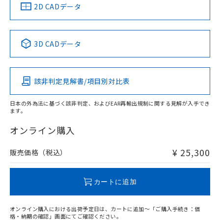
船舶規格）
船舶規格）
船舶規格）
船舶規格
中国 RoHS
注意事項・凡例
2D CADデータ
No
No
No
No
中国 RoHS表
※1 ※2
3D CADデータ
この製品の規格認証/適合状況ページへ
Pb
Hg
Cd
Cr(VI)
その他の認証はこちらのページからご検索ください
該非判定見解書/項目別対比表
X
O
O
O
日本の外為法に基づく該非判定、およびEAR再輸出規制に関する見解が入手でき
ます。
"対応済み"や非含有の記載がされた商品であっても、流通
在庫等で未対応品が混在する可能性があります。
オンライン購入
非含有品が必要な際は、弊社営業部門もしくは販売店へお
問い合わせください。
¥ 25,300
販売価格（税込）
この製品のRoHS/REACH対応状況ページへ
カートに追加
オンライン購入における出荷予定日は、カートに追加～「ご購入手続き：価
格・納期の確認」画面にてご確認ください。