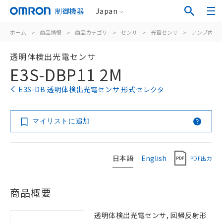
制御機器
Japan
ホーム
>
商品情報
>
商品カテゴリ
>
センサ
>
光電センサ
>
アンプ内蔵
透明体検出光電センサ
E3S-DBP11 2M
E3S-DB 透明体検出光電センサ 形式セレクタ
マイリストに追加
日本語
English
PDF出力
商品概要
透明体検出光電センサ, 回帰反射形