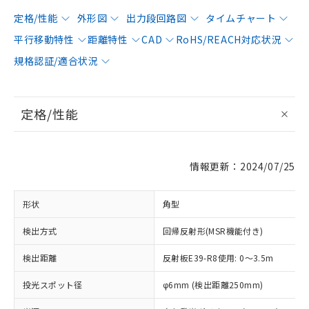
定格/性能
外形図
出力段回路図
タイムチャート
平行移動特性
距離特性
CAD
RoHS/REACH対応状況
規格認証/適合状況
定格/性能
情報更新：2024/07/25
形状
角型
検出方式
回帰反射形(MSR機能付き)
検出距離
反射板E39-R8使用: 0～3.5m
投光スポット径
φ6mm (検出距離250mm)