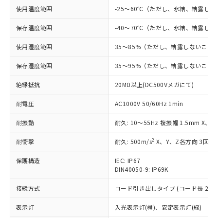
対応済み：EU RoHS指令（10物質）の
使用温度範囲
-25～60℃（ただし、氷結、結露し
非含有に対応した製品が提供可能な商品で
す。
保存温度範囲
-40～70℃（ただし、氷結、結露し
対応予定：EU RoHS指令（10物質）の非含
ご利用条件
有に対応した製品に切り替える予定のある
使用湿度範囲
35～85%（ただし、結露しないこと
商品です。
対応予定なし：EU RoHS指令（10物質）の
保存湿度範囲
35～95%（ただし、結露しないこと
以下の条件をお読みいただき、同意のうえ
非含有に非対応の商品で、対応品を出す予
ご利用ください。
定はありません。
絶縁抵抗
20MΩ以上(DC500Vメガにて)
調査・確認中：EU RoHS指令（10物質）の
本サービスは、当社制御機器事業取扱
※1 中国RoHS○×表
非含有の対応状況を調査中または確認中の
耐電圧
AC1000V 50/60Hz 1min
商品の当社在庫状況および標準価格
商品です。
(税抜)を提供させていただくもので
「○」：最大均質材料含有率が中国RoHSの
耐振動
耐久: 10～55Hz 複振幅 1.5mm X、
非該当品：ライセンス料など無形物で、有
す。
基準値以下であることを示します。
害物質有無と関係のない商品です。
当社制御機器事業取扱商品の中には、
2
耐衝撃
耐久: 500m/s
X、Y、Z各方向 3回
「×」：最大均質材料含有率が中国RoHSの
仕入先様の事情により、非含有部品として
本サービスの対象外となる商品もある
基準値を超えていることを示します。
いたものが、含有品と判明した場合などや
当社は、これら貴社製品のうち、外国
ことをご了承ください。
保護構造
IEC: IP67
「－」：未確認です。当社販売部門へお問
むを得ず変更することがあります。
為替および外国貿易法に定める商品
在庫状況および標準価格照会結果は、
DIN40050-9: IP69K
い合わせください。
（以下｢規制貨物等」という）を輸出
記載している更新日時点での社内デー
*EU RoHS指令（10物質）：
または国外への提供する場合は、日本
接続方式
コード引き出しタイプ (コード長 2m)
記
タに基づき作成されるものであり、閲
説明
鉛(Pb) 1000ppm以下、 水銀(Hg) 1000ppm以下、 カド
*中国RoHS10物質の基準値 (GB/T26572)：
国政府の輸出許可(または役務取引許
号
覧された時点での実際の在庫および標
ミウム(Cd) 100ppm以下、
Pb(鉛) :1000ppm、 Hg(水銀) : 1000ppm、 Cd(カドミウ
表示灯
可)を取得するなどの必要な手続きを
入光表示灯(橙)、安定表示灯(緑)
六価クロム(Cr(Ⅵ)) 1000ppm以下、ポリ臭化ビフェニル
ム) : 100ppm、
準価格とは異なる場合があることをご
類(PBB) 1000ppm以下、ポリ臭化ジフェニルエーテル類
Cr(Ⅵ)(六価クロム) : 1000ppm、 PBBs(ポリ臭化ビフェ