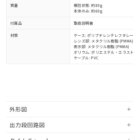
とります。
了承ください。
(PBDE) 1000ppm以下、フタル酸ビス(2-エチルヘキシ
○
一定数以上の在庫あり
ニル類) : 1000ppm、 PBDEs(ポリ臭化ジフェニルエーテ
質量
梱包状態: 約80g
当社は規制貨物を破棄する場合は、完
ル) (DEHP)(別名：DOP) 1000ppm以下、フタル酸ブチ
正式な納期状況および標準価格はお客
ル類) : 1000ppm、
本体のみ: 約60g
ルベンジル（BBP） 1000ppm以下、フタル酸ジブチル
全に破砕するなど、違法に輸出されな
DBP(フタル酸ジブチル) : 1000ppm、 DIBP(フタル酸ジ
様のお取引先、またはお客様担当のオ
（DBP） 1000ppm以下、フタル酸ジイソブチル
イソブチル) : 1000ppm、 BBP(フタル酸ブチルベンジ
△
一定数には満たないが在庫あり
いよう必要な手段を講じます。
ムロン制御機器販売店・当社販売員に
(DIBP) 1000ppm以下
ル) : 1000ppm、
付属品
取扱説明書
当社は貴社製品を、核兵器、ミサイ
但し、RoHS指令で産業用監視および制御機器に対する
DEHP(フタル酸ビス(2-エチルヘキシル)) : 1000ppm
ご相談ください。
適用除外項目は除く。
ル、化学兵器、生物兵器またはその他
－
在庫なし(最新の在庫状況につ
オムロン制御機器販売店や当社販売拠
材質
ケース: ポリブチレンテレフタレート/A
フタル酸エステル類の４物質については閾値を超える意
武器並びにこれらの製造装置等に一切
いては、お客様のお取引先、ま
図的な使用がないことを確認しています。
点は「
販売ネットワーク
レンズ部: メタクリル樹脂 (PMMA)
」をご確認
※2 環境保護使用期限
使用いたしません。
たはお客様担当のオムロン制御
表示部: メタクリル樹脂 (PMMA)
ください。
当社は、貴社製品を第三者に販売する
ボリウム: ポリエステル・エラストマ
機器販売店・当社販売員にご確
在庫状況および標準価格結果を当社の
※2 対応予定月
「ｅ」：有害物質（10物質）のすべてが基
ケーブル: PVC
場合は、上記1、2および3の内容を当
認ください)
事前の承諾なく第三者に漏洩または開
準値以下であることを示します。
該第三者に通知します。また当社は、
示しないようお願いします。
部品在庫の切り替え状況などにより、予定
「10」：通常の使用状況下において有害物
販売先および販売に係わる関係者が違
マイパーツ機能（部品リスト作成サー
空
受注生産機種、また在庫状況の
月が前後することがあります。
質が外部に漏えいし、環境に深刻な影響を
法に輸出するおそれがある場合は、取
ビス）をご利用いただくには、I-Web
白
情報を公開していない機種
及ぼさない年数を意味します。
り引きをいたしません。
メンバーズにご登録されている必要が
「－」：未確認です。当社販売部門へお問
あります。
い合わせください。
お客様が当ウェブサイト上で当社にご
※3 非含有証明書ダウンロード
登録された部品リストについて、当社
外形図
および当社の共同利用者が、当社の製
下記の非含有証明書をダウンロードするこ
品・サービスに関するお客様との取
情報更新：2024/07/25
出力段回路図
とができます。
合意する
キャンセル
引・商談に必要な範囲で利用すること
をご了承ください。
情報更新：2024/07/25
EU RoHS指令（10物質）の非含有証明書
※当社の共同利用者とは、
"個人情報