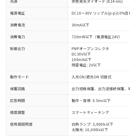
光源
赤色発光ダイオード (624 nm)
電源電圧
DC10～30V リップル(p-p)10%含む
消費電流
30mA以下
消費電力
720mW以下（電源電圧24V）
制御出力
PNPオープンコレクタ
DC30V以下
100mA以下
残留電圧: 2V以下
動作モード
入光ON/遮光ON 切替式
保護回路
出力短絡保護、出力逆接続保護、電源
応答時間
動作・復帰: 0.5ms以下
感度調整
スマートティーチング
※1 対応状況
使用周囲照度
白熱ランプ: 3,000lx以下
太陽光: 10,000lx以下