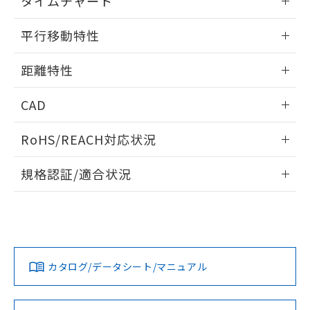
タイムチャート
51物質の非含有証明書（当社基準）
の共同利用に関して"
の「1.共同利
※本証明書は発行日時点で非含有を証明す
情報更新：2024/07/25
用者の範囲」に記載されている法人を
平行移動特性
るもので、過去に遡って非含有を証明する
指します。
ものではありません。
情報更新：2024/07/25
また、RoHS指令のフタル酸エステル類４
距離特性
物質の対応では、対応完了までの期間は出
情報更新：2024/07/25
荷製品に未対応品が混在することから備考
CAD
欄に対応日を記載しておりました。
既に当社にて対応品への在庫切替を完了
受光出力-距離特性
ログイン/会員登録いただくと、CADデータをダウンロー
RoHS/REACH対応状況
していることから、特段のことがない限
ドすることができます。
り、2022年1月12日より割愛しておりま
情報更新：2026/7/29
す。
規格認証/適合状況
ログイン/会員登録
EU RoHS
注意事項・凡例
UL認証
CSA認証
CEマーキング
No
No
Yes
対応状況
対応予定月
※1
※2
ダウンロードデータをご利用いただく前に、以下を必ずお読
みください。
カタログ/データシート/マニュアル
対応済み
ソフトウェアの使用条件
LR型式承認
DNV型式承認
BV型式承認
KR型式承
（イギリス
（ノルウェー
（フランス
（韓国