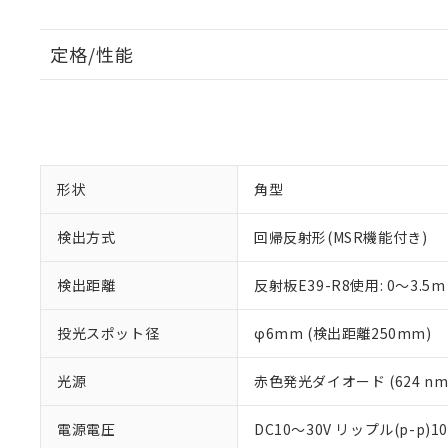
定格/性能
形状
角型
検出方式
回帰反射形(MSR機能付き)
検出距離
反射板E39-R8使用: 0～3.5m
投光スポット径
φ6mm (検出距離250mm)
光源
赤色発光ダイオード (624 nm
電源電圧
DC10～30V リップル(p-p)