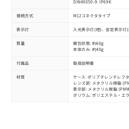
DIN40050-9: IP69K
混在することから
既に当社にて対応
接続方式
M12コネクタタイプ
り割愛しておりま
表示灯
入光表示灯(橙)、安定表示灯(
質量
梱包状態: 約60g
本体のみ: 約40g
付属品
取扱説明書
材質
ケース: ポリブチレンテレフタ
レンズ部: メタクリル樹脂 (PM
表示部: メタクリル樹脂 (PMM
ボリウム: ポリエステル・エ