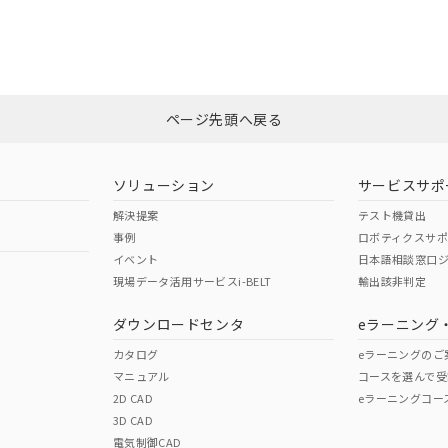
CCC認証
電波法
みください。
N/A
N/A
非含有証明書
※3
ページ先頭へ戻る
ダウンロードはこちら
型式承認
NK型式承認
ABS型式承認
韓国
（日本
（アメリカ
ソリューション
サービスサポ
舶規格）
船舶規格）
船舶規格）
解決提案
テスト機貸出
事例
ロボティクスサ
No
No
イベント
日本語相談窓口
現場データ活用サービスi-BELT
輸出該非判定
I)
PBBs
PBDEs
DBP
ダウンロードセンタ
eラーニング
この製品の規格認証/適合
その他の認証はこちらのページからご
カタログ
eラーニングのご
マニュアル
コースを選んで受
O
O
O
2D CAD
eラーニングコー
3D CAD
電気制御CAD