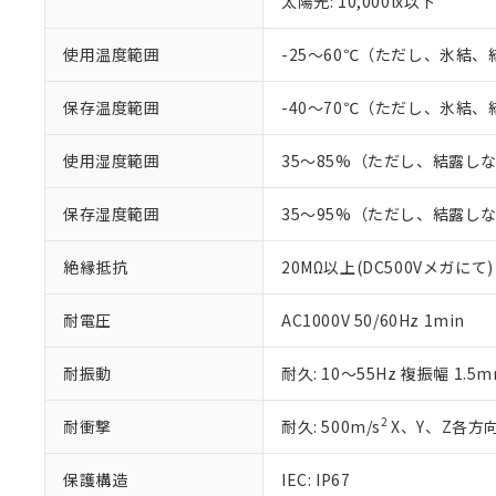
太陽光: 10,000lx以下
「×」：最大均質
本サービスは
当社は、これ
*EU RoHS指令（10物
「－」：未確認で
鉛(Pb) 1000ppm以下、
くものです。
う）を輸出ま
使用温度範囲
-25～60℃（ただし、氷結
記
説明
六価クロム(Cr(Ⅵ)) 1
当社制御機器
などの必要な
フタル酸ビス(2-エチルヘ
号
*中国RoHS10物質の基準値 
ル（DBP） 1000ppm
在庫状況およ
当社は規制貨
Pb(鉛) :1000ppm、 Hg
保存温度範囲
-40～70℃（ただし、氷結
但し、RoHS指令で産
のであり、閲
ます。
Cr(Ⅵ)(六価クロム) : 
フタル酸エステル類の４
○
一定数以
DBP(フタル酸ジブチル) :
い。
当社は貴社製
DEHP(フタル酸ビス(2-エ
使用湿度範囲
35～85%（ただし、結露し
正式な納期状
置等に一切使
当社販売員に
※2 対応予定月
△
一定数に
当社は、貴社
オムロン制御
また当社は、
保存湿度範囲
35～95%（ただし、結露し
※2 環境保護使
在庫状況およ
部品在庫の切り替
たしません。
－
在庫なし
す。
「ｅ」：有害物質
機器販売
絶縁抵抗
20MΩ以上(DC500Vメガにて)
マイパーツ機
「10」：通常の
ている必要が
味します。
空
受注生産
耐電圧
AC1000V 50/60Hz 1min
お客様が当ウ
※3 非含有証明
「－」：未確認で
白
が、当社の製
さい。
耐振動
耐久: 10～55Hz 複振幅 1.5
下記の非含有証明
※当社の共同
いる法人を指
EU RoHS指令（
2
耐衝撃
耐久: 500m/s
X、Y、Z各方向
51物質の非含有証
※本証明書は発行
保護構造
IEC: IP67
また、RoHS指