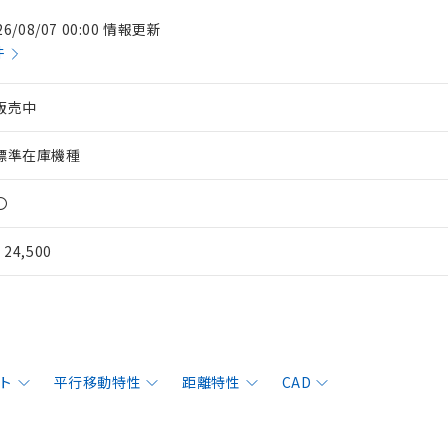
26/08/07 00:00 情報更新
件
販売中
標準在庫機種
〇
¥ 24,500
ト
平行移動特性
距離特性
CAD