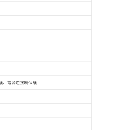
）
護、電源逆接続保護
 RoHS指令（10物質）の非含有に対応した製品が提供可能な商品です
oHS指令（10物質）の非含有に対応した製品に切り替える予定のある
 RoHS指令（10物質）の非含有に非対応の商品で、対応品を出す予
 RoHS指令（10物質）の非含有の対応状況を調査中または確認中の
ンス料など無形物で、有害物質有無と関係のない商品です。
○×表
より、非含有部品としていたものが、含有品と判明した場合などやむ
みいただき、同意のうえご利用ください。
材料含有率が中国RoHSの基準値以下であることを示します。