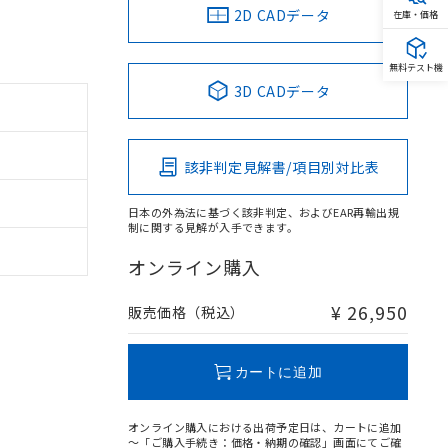
2D CADデータ
在庫・価格
無料テスト機
3D CADデータ
該非判定見解書/項目別対比表
日本の外為法に基づく該非判定、およびEAR再輸出規
制に関する見解が入手できます。
オンライン購入
¥ 26,950
販売価格（税込）
カートに追加
オンライン購入における出荷予定日は、カートに追加
～「ご購入手続き：価格・納期の確認」画面にてご確