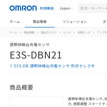
制御機器
Japan
ホーム
商品情報
ソリューション
ダ
ホーム
>
商品情報
>
商品カテゴリ
>
センサ
>
光電センサ
>
アンプ
透明体検出光電センサ
E3S-DBN21
E3S-DB 透明体検出光電センサ 形式セレクタ
商品概要
透明体検出光電センサ, 回
力, 感度調整 スマートテ