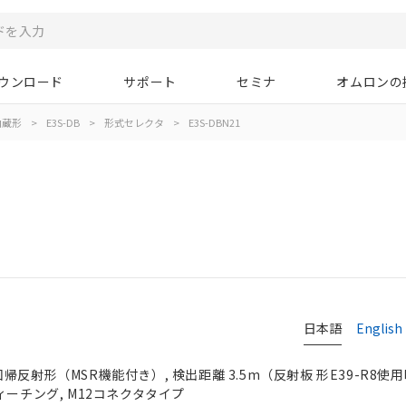
ウンロード
サポート
セミナ
オムロンの
内蔵形
>
E3S-DB
>
形式セレクタ
>
E3S-DBN21
日本語
English
帰反射形（MSR機能付き）, 検出距離 3.5m（反射板 形E39-R8使用時
ィーチング, M12コネクタタイプ