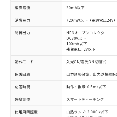
消費電流
30mA以下
消費電力
720mW以下（電源電圧24V
制御出力
NPNオープンコレクタ
DC30V以下
100mA以下
残留電圧: 2V以下
動作モード
入光ON/遮光ON 切替式
※1 対応状況
保護回路
出力短絡保護、出力逆接続保
対応済み：EU
対応予定：EU R
応答時間
動作・復帰: 0.5ms以下
対応予定なし：EU
調査・確認中：EU
ご利用条件
感度調整
スマートティーチング
非該当品：ライセ
※1 中国RoHS
仕入先様の事情に
があります。
使用周囲照度
白熱ランプ: 3,000lx以下
以下の条件をお読
「○」：最大均質