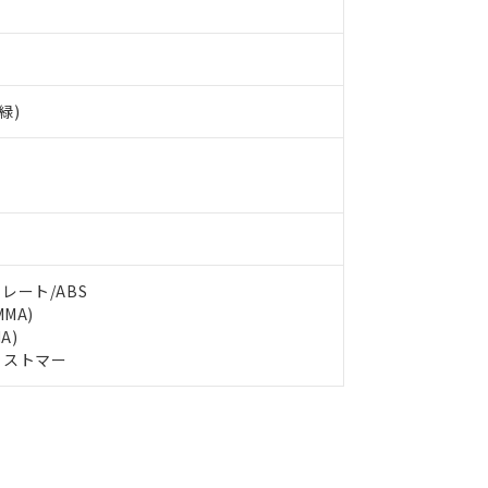
備考欄に対応日を記載しておりました。
品への在庫切替を完了していることから、特段のことがない限り、20
す。
緑)
レート/ABS
MA)
A)
ラストマー