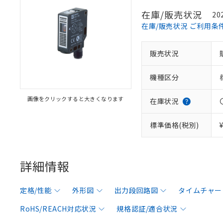
在庫/販売状況
20
在庫/販売状況 ご利用条
販売状況
機種区分
画像をクリックすると大きくなります
在庫状況
標準価格(税別)
詳細情報
定格/性能
外形図
出力段回路図
タイムチャー
RoHS/REACH対応状況
規格認証/適合状況