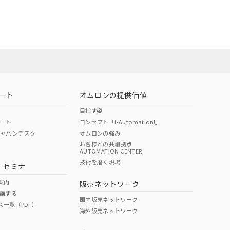
ート
オムロンの提供価値
目指す姿
ポート
コンセプト「i-Automation!」
ジャパンデスク
オムロンの強み
お客様との共創拠点
AUTOMATION CENTER
DIBP
BBP
DEHP
環境保護
技術を磨く現場
・セミナ
状況ページへ
使用期限
検索ください
案内
販売ネットワーク
講する
O
O
O
10
国内販売ネットワーク
ス一覧（PDF）
海外販売ネットワーク