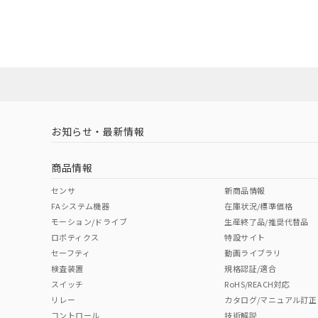
EU RoHS
注意事項・凡例
UL認証
CSA認証
CEマーキング
ダウンロードデータをご利用いただく前に、以下を必ずお読
No
No
Yes
対応状況
対応予定月
※1
※2
ソフトウェアの使用条件
対応済み
LR型式承認
DNV型式承認
BV型式承認
KR
（イギリス
（ノルウェー
（フランス
（
お知らせ・最新情報
中国 RoHS
注意事項・凡例
船舶規格）
船舶規格）
船舶規格）
船
商品情報
No
No
No
No
中国 RoHS表
※1 ※2
センサ
新商品情報
FAシステム機器
在庫状況/標準価格
Pb
Hg
Cd
Cr(V
モーション/ドライブ
生産終了品/推奨代替品
ロボティクス
特設サイト
セーフティ
動画ライブラリ
検査装置
規格認証/適合
X
O
O
O
スイッチ
RoHS/REACH対応
リレー
カタログ/マニュアル訂正
コントロール
技術解説