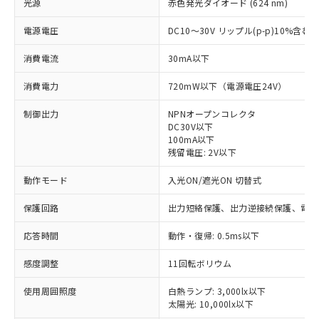
光源
赤色発光ダイオード (624 nm)
電源電圧
DC10～30V リップル(p-p)10%含む
消費電流
30mA以下
消費電力
720mW以下（電源電圧24V）
制御出力
NPNオープンコレクタ
DC30V以下
100mA以下
残留電圧: 2V以下
動作モード
入光ON/遮光ON 切替式
保護回路
出力短絡保護、出力逆接続保護、電源
応答時間
動作・復帰: 0.5ms以下
感度調整
11回転ボリウム
※1 対応状況
使用周囲照度
白熱ランプ: 3,000lx以下
太陽光: 10,000lx以下