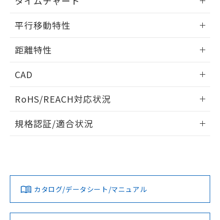
タイムチャート
51物質の非含有証明書（当社基準）
の共同利用に関して"
の「1.共同利
※本証明書は発行日時点で非含有を証明す
情報更新：2024/07/25
用者の範囲」に記載されている法人を
平行移動特性
るもので、過去に遡って非含有を証明する
指します。
ものではありません。
情報更新：2024/07/25
また、RoHS指令のフタル酸エステル類４
距離特性
物質の対応では、対応完了までの期間は出
情報更新：2024/07/25
荷製品に未対応品が混在することから備考
CAD
欄に対応日を記載しておりました。
既に当社にて対応品への在庫切替を完了
受光出力-距離特性
ログイン/会員登録いただくと、CADデータをダウンロー
RoHS/REACH対応状況
していることから、特段のことがない限
ドすることができます。
り、2022年1月12日より割愛しておりま
情報更新：2026/7/29
す。
規格認証/適合状況
ログイン/会員登録
EU RoHS
注意事項・凡例
UL認証
CSA認証
CEマーキング
No
No
Yes
対応状況
対応予定月
※1
※2
ダウンロードデータをご利用いただく前に、以下を必ずお読
みください。
カタログ/データシート/マニュアル
対応済み
ソフトウェアの使用条件
LR型式承認
DNV型式承認
BV型式承認
KR型式承
（イギリス
（ノルウェー
（フランス
（韓国