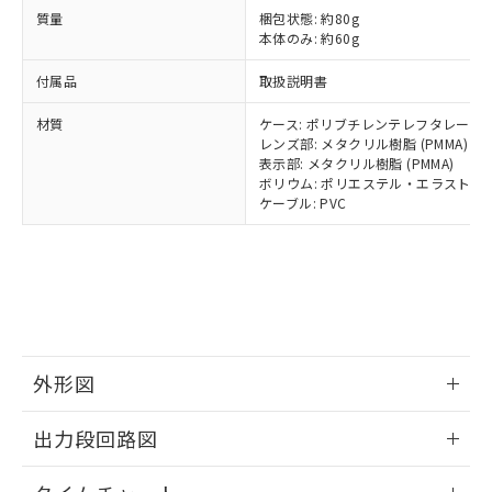
とります。
了承ください。
(PBDE) 1000ppm以下、フタル酸ビス(2-エチルヘキシ
○
一定数以上の在庫あり
ニル類) : 1000ppm、 PBDEs(ポリ臭化ジフェニルエーテ
質量
梱包状態: 約80g
当社は規制貨物を破棄する場合は、完
ル) (DEHP)(別名：DOP) 1000ppm以下、フタル酸ブチ
正式な納期状況および標準価格はお客
ル類) : 1000ppm、
本体のみ: 約60g
ルベンジル（BBP） 1000ppm以下、フタル酸ジブチル
全に破砕するなど、違法に輸出されな
DBP(フタル酸ジブチル) : 1000ppm、 DIBP(フタル酸ジ
様のお取引先、またはお客様担当のオ
（DBP） 1000ppm以下、フタル酸ジイソブチル
イソブチル) : 1000ppm、 BBP(フタル酸ブチルベンジ
△
一定数には満たないが在庫あり
いよう必要な手段を講じます。
ムロン制御機器販売店・当社販売員に
(DIBP) 1000ppm以下
ル) : 1000ppm、
付属品
取扱説明書
当社は貴社製品を、核兵器、ミサイ
但し、RoHS指令で産業用監視および制御機器に対する
DEHP(フタル酸ビス(2-エチルヘキシル)) : 1000ppm
ご相談ください。
適用除外項目は除く。
ル、化学兵器、生物兵器またはその他
－
在庫なし(最新の在庫状況につ
オムロン制御機器販売店や当社販売拠
材質
ケース: ポリブチレンテレフタレート/A
フタル酸エステル類の４物質については閾値を超える意
武器並びにこれらの製造装置等に一切
いては、お客様のお取引先、ま
図的な使用がないことを確認しています。
点は「
販売ネットワーク
レンズ部: メタクリル樹脂 (PMMA)
」をご確認
※2 環境保護使用期限
使用いたしません。
たはお客様担当のオムロン制御
表示部: メタクリル樹脂 (PMMA)
ください。
当社は、貴社製品を第三者に販売する
ボリウム: ポリエステル・エラストマ
機器販売店・当社販売員にご確
在庫状況および標準価格結果を当社の
※2 対応予定月
「ｅ」：有害物質（10物質）のすべてが基
ケーブル: PVC
場合は、上記1、2および3の内容を当
認ください)
事前の承諾なく第三者に漏洩または開
準値以下であることを示します。
該第三者に通知します。また当社は、
示しないようお願いします。
部品在庫の切り替え状況などにより、予定
「10」：通常の使用状況下において有害物
販売先および販売に係わる関係者が違
マイパーツ機能（部品リスト作成サー
空
受注生産機種、また在庫状況の
月が前後することがあります。
質が外部に漏えいし、環境に深刻な影響を
法に輸出するおそれがある場合は、取
ビス）をご利用いただくには、I-Web
白
情報を公開していない機種
及ぼさない年数を意味します。
り引きをいたしません。
メンバーズにご登録されている必要が
「－」：未確認です。当社販売部門へお問
あります。
い合わせください。
お客様が当ウェブサイト上で当社にご
※3 非含有証明書ダウンロード
登録された部品リストについて、当社
外形図
および当社の共同利用者が、当社の製
下記の非含有証明書をダウンロードするこ
品・サービスに関するお客様との取
情報更新：2024/07/25
出力段回路図
とができます。
合意する
キャンセル
引・商談に必要な範囲で利用すること
をご了承ください。
情報更新：2024/07/25
EU RoHS指令（10物質）の非含有証明書
※当社の共同利用者とは、
"個人情報