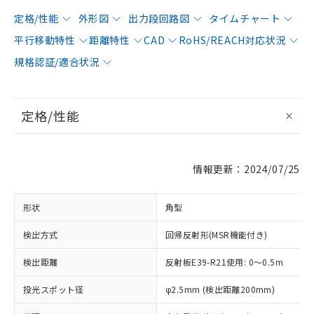
定格/性能
外形図
出力段回路図
タイムチャート
平行移動特性
距離特性
CAD
RoHS/REACH対応状況
規格認証/適合状況
定格/性能
情報更新：2024/07/25
形状
角型
検出方式
回帰反射形(MSR機能付き)
検出距離
反射板E39-R21使用: 0～0.5m
投光スポット径
φ2.5mm (検出距離200mm)