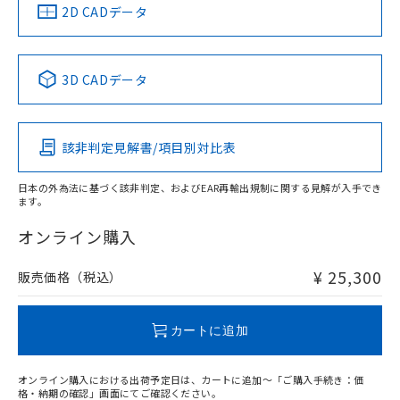
船舶規格）
船舶規格）
船舶規格）
船舶規格
中国 RoHS
注意事項・凡例
2D CADデータ
No
No
No
No
中国 RoHS表
※1 ※2
3D CADデータ
この製品の規格認証/適合状況ページへ
Pb
Hg
Cd
Cr(VI)
その他の認証はこちらのページからご検索ください
該非判定見解書/項目別対比表
X
O
O
O
日本の外為法に基づく該非判定、およびEAR再輸出規制に関する見解が入手でき
ます。
"対応済み"や非含有の記載がされた商品であっても、流通
在庫等で未対応品が混在する可能性があります。
オンライン購入
非含有品が必要な際は、弊社営業部門もしくは販売店へお
問い合わせください。
¥ 25,300
販売価格（税込）
この製品のRoHS/REACH対応状況ページへ
カートに追加
オンライン購入における出荷予定日は、カートに追加～「ご購入手続き：価
格・納期の確認」画面にてご確認ください。