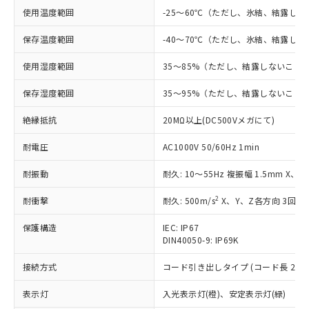
対応済み：EU RoHS指令（10物質）の
使用温度範囲
-25～60℃（ただし、氷結、結露し
非含有に対応した製品が提供可能な商品で
す。
保存温度範囲
-40～70℃（ただし、氷結、結露し
対応予定：EU RoHS指令（10物質）の非含
ご利用条件
有に対応した製品に切り替える予定のある
使用湿度範囲
35～85%（ただし、結露しないこと
商品です。
対応予定なし：EU RoHS指令（10物質）の
保存湿度範囲
35～95%（ただし、結露しないこと
以下の条件をお読みいただき、同意のうえ
非含有に非対応の商品で、対応品を出す予
ご利用ください。
定はありません。
絶縁抵抗
20MΩ以上(DC500Vメガにて)
調査・確認中：EU RoHS指令（10物質）の
本サービスは、当社制御機器事業取扱
※1 中国RoHS○×表
非含有の対応状況を調査中または確認中の
耐電圧
AC1000V 50/60Hz 1min
商品の当社在庫状況および標準価格
商品です。
(税抜)を提供させていただくもので
「○」：最大均質材料含有率が中国RoHSの
耐振動
耐久: 10～55Hz 複振幅 1.5mm X、
非該当品：ライセンス料など無形物で、有
す。
基準値以下であることを示します。
害物質有無と関係のない商品です。
当社制御機器事業取扱商品の中には、
2
耐衝撃
耐久: 500m/s
X、Y、Z各方向 3回
「×」：最大均質材料含有率が中国RoHSの
仕入先様の事情により、非含有部品として
本サービスの対象外となる商品もある
基準値を超えていることを示します。
いたものが、含有品と判明した場合などや
当社は、これら貴社製品のうち、外国
ことをご了承ください。
保護構造
IEC: IP67
「－」：未確認です。当社販売部門へお問
むを得ず変更することがあります。
為替および外国貿易法に定める商品
在庫状況および標準価格照会結果は、
DIN40050-9: IP69K
い合わせください。
（以下｢規制貨物等」という）を輸出
記載している更新日時点での社内デー
*EU RoHS指令（10物質）：
または国外への提供する場合は、日本
接続方式
コード引き出しタイプ (コード長 2m)
記
タに基づき作成されるものであり、閲
説明
鉛(Pb) 1000ppm以下、 水銀(Hg) 1000ppm以下、 カド
*中国RoHS10物質の基準値 (GB/T26572)：
国政府の輸出許可(または役務取引許
号
覧された時点での実際の在庫および標
ミウム(Cd) 100ppm以下、
Pb(鉛) :1000ppm、 Hg(水銀) : 1000ppm、 Cd(カドミウ
表示灯
可)を取得するなどの必要な手続きを
入光表示灯(橙)、安定表示灯(緑)
六価クロム(Cr(Ⅵ)) 1000ppm以下、ポリ臭化ビフェニル
ム) : 100ppm、
準価格とは異なる場合があることをご
類(PBB) 1000ppm以下、ポリ臭化ジフェニルエーテル類
Cr(Ⅵ)(六価クロム) : 1000ppm、 PBBs(ポリ臭化ビフェ