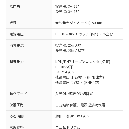
指向角
投光器: 3～15°
受光器: 3～15°
光源
赤外発光ダイオード (850 nm)
電源電圧
DC10～30V リップル(p-p)10%含む
消費電流
投光器: 25mA以下
受光器: 25mA以下
制御出力
NPN/PNPオープンコレクタ (切替)
DC30V以下
100mA以下
残留電圧: 1.2V以下 (NPN出力)
残留電圧: 2V以下 (PNP出力)
動作モード
入光ON/遮光ON 切替式
保護回路
出力短絡保護、電源逆接続保護
応答時間
動作・復帰: 1ms以下
※1 対応状況
感度調整
単回転ボリウム