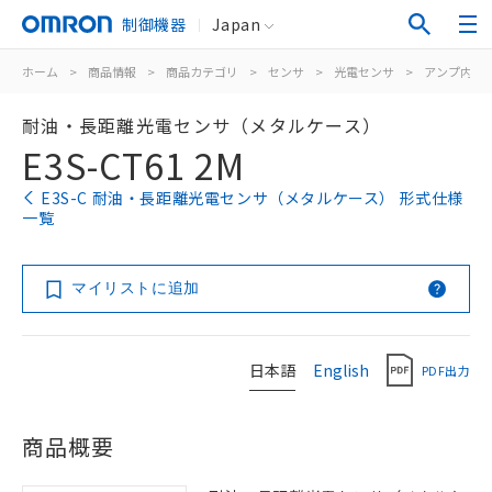
制御機器
Japan
ホーム
>
商品情報
>
商品カテゴリ
>
センサ
>
光電センサ
>
アンプ内蔵
耐油・長距離光電センサ（メタルケース）
E3S-CT61 2M
E3S-C 耐油・長距離光電センサ（メタルケース） 形式仕様
一覧
マイリストに追加
日本語
English
PDF出力
商品概要