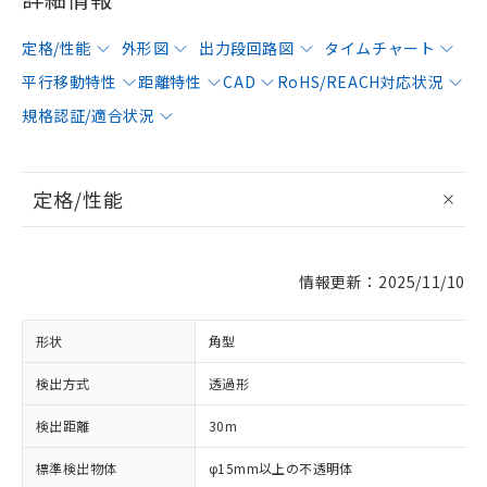
定格/性能
外形図
出力段回路図
タイムチャート
平行移動特性
距離特性
CAD
RoHS/REACH対応状況
規格認証/適合状況
定格/性能
情報更新：2025/11/10
形状
角型
検出方式
透過形
検出距離
30m
標準検出物体
φ15mm以上の不透明体