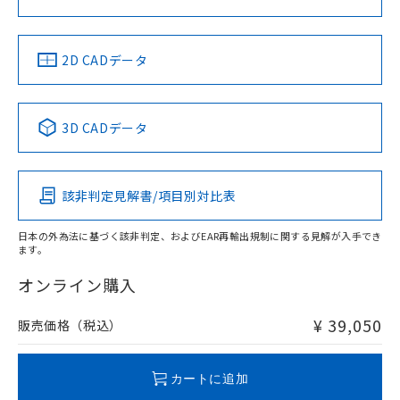
ソフトウェアの使用条件
中国 RoHS
注意事項・凡例
2D CADデータ
中国 RoHS表
※1 ※2
3D CADデータ
Pb
Hg
Cd
Cr(VI)
該非判定見解書/項目別対比表
X
O
O
O
日本の外為法に基づく該非判定、およびEAR再輸出規制に関する見解が入手でき
ます。
"対応済み"や非含有の記載がされた商品であっても、流通
在庫等で未対応品が混在する可能性があります。
オンライン購入
非含有品が必要な際は、弊社営業部門もしくは販売店へお
問い合わせください。
¥ 39,050
販売価格（税込）
この製品のRoHS/REACH対応状況ページへ
カートに追加