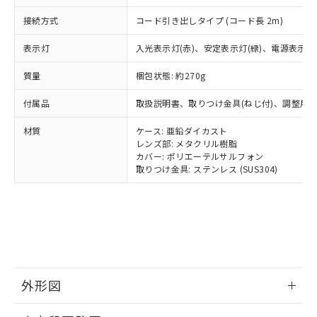
可)を取得するなどの必要な手続きを
六価クロム(Cr(Ⅵ)) 1000ppm以下、ポリ臭化ビフェニル
ム) : 100ppm、
準価格とは異なる場合があることをご
類(PBB) 1000ppm以下、ポリ臭化ジフェニルエーテル類
Cr(Ⅵ)(六価クロム) : 1000ppm、 PBBs(ポリ臭化ビフェ
とります。
接続方式
コード引き出しタイプ (コード長 2m)
了承ください。
(PBDE) 1000ppm以下、フタル酸ビス(2-エチルヘキシ
○
一定数以上の在庫あり
ニル類) : 1000ppm、 PBDEs(ポリ臭化ジフェニルエーテ
当社は規制貨物を破棄する場合は、完
ル) (DEHP)(別名：DOP) 1000ppm以下、フタル酸ブチ
正式な納期状況および標準価格はお客
ル類) : 1000ppm、
ルベンジル（BBP） 1000ppm以下、フタル酸ジブチル
表示灯
全に破砕するなど、違法に輸出されな
入光表示灯(赤)、安定表示灯(緑)、電源表示灯(
DBP(フタル酸ジブチル) : 1000ppm、 DIBP(フタル酸ジ
様のお取引先、またはお客様担当のオ
（DBP） 1000ppm以下、フタル酸ジイソブチル
イソブチル) : 1000ppm、 BBP(フタル酸ブチルベンジ
△
一定数には満たないが在庫あり
いよう必要な手段を講じます。
ムロン制御機器販売店・当社販売員に
(DIBP) 1000ppm以下
ル) : 1000ppm、
質量
梱包状態: 約270g
当社は貴社製品を、核兵器、ミサイ
但し、RoHS指令で産業用監視および制御機器に対する
DEHP(フタル酸ビス(2-エチルヘキシル)) : 1000ppm
ご相談ください。
適用除外項目は除く。
ル、化学兵器、生物兵器またはその他
－
在庫なし(最新の在庫状況につ
オムロン制御機器販売店や当社販売拠
フタル酸エステル類の４物質については閾値を超える意
付属品
取扱説明書、取りつけ金具(ねじ付)、調整用
武器並びにこれらの製造装置等に一切
いては、お客様のお取引先、ま
図的な使用がないことを確認しています。
点は「
販売ネットワーク
」をご確認
※2 環境保護使用期限
使用いたしません。
たはお客様担当のオムロン制御
ください。
材質
ケース: 亜鉛ダイカスト
当社は、貴社製品を第三者に販売する
機器販売店・当社販売員にご確
在庫状況および標準価格結果を当社の
レンズ部: メタクリル樹脂
※2 対応予定月
「ｅ」：有害物質（10物質）のすべてが基
場合は、上記1、2および3の内容を当
認ください)
事前の承諾なく第三者に漏洩または開
カバー: ポリエーテルサルフォン
準値以下であることを示します。
該第三者に通知します。また当社は、
取りつけ金具: ステンレス (SUS304)
示しないようお願いします。
部品在庫の切り替え状況などにより、予定
「10」：通常の使用状況下において有害物
販売先および販売に係わる関係者が違
マイパーツ機能（部品リスト作成サー
空
受注生産機種、また在庫状況の
月が前後することがあります。
質が外部に漏えいし、環境に深刻な影響を
法に輸出するおそれがある場合は、取
ビス）をご利用いただくには、I-Web
白
情報を公開していない機種
及ぼさない年数を意味します。
り引きをいたしません。
メンバーズにご登録されている必要が
「－」：未確認です。当社販売部門へお問
あります。
い合わせください。
お客様が当ウェブサイト上で当社にご
※3 非含有証明書ダウンロード
登録された部品リストについて、当社
および当社の共同利用者が、当社の製
外形図
下記の非含有証明書をダウンロードするこ
品・サービスに関するお客様との取
とができます。
合意する
キャンセル
引・商談に必要な範囲で利用すること
情報更新：2025/11/10