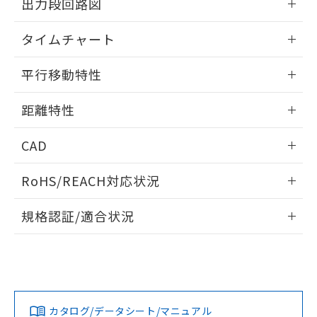
出力段回路図
をご了承ください。
EU RoHS指令（10物質）の非含有証明書
※当社の共同利用者とは、
"個人情報
51物質の非含有証明書（当社基準）
情報更新：2025/11/10
の共同利用に関して"
の「1.共同利
タイムチャート
※本証明書は発行日時点で非含有を証明す
用者の範囲」に記載されている法人を
るもので、過去に遡って非含有を証明する
指します。
情報更新：2025/11/10
平行移動特性
ものではありません。
また、RoHS指令のフタル酸エステル類４
情報更新：2025/11/10
物質の対応では、対応完了までの期間は出
距離特性
荷製品に未対応品が混在することから備考
欄に対応日を記載しておりました。
情報更新：2025/11/10
CAD
既に当社にて対応品への在庫切替を完了
していることから、特段のことがない限
受光出力-距離特性
ログイン/会員登録いただくと、CADデータをダウンロー
り、2022年1月12日より割愛しておりま
RoHS/REACH対応状況
ドすることができます。
す。
情報更新：2026/7/29
規格認証/適合状況
ログイン/会員登録
EU RoHS
注意事項・凡例
E3S-CT61 2Mについての規格認証/適合状況については、「カ
スタマーサポートセンタ お客様相談室」または貴社担当オム
ロン営業員または販売店にお問い合わせください。
対応状況
対応予定月
※1
※2
ダウンロードデータをご利用いただく前に、以下を必ずお読
みください。
お問い合わせ
カタログ/データシート/マニュアル
対応済み