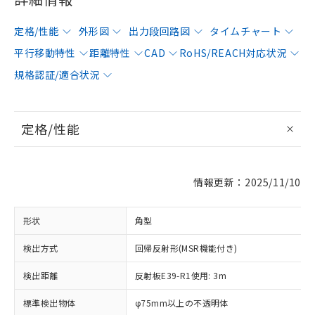
定格/性能
外形図
出力段回路図
タイムチャート
平行移動特性
距離特性
CAD
RoHS/REACH対応状況
規格認証/適合状況
定格/性能
情報更新：2025/11/10
形状
角型
検出方式
回帰反射形(MSR機能付き)
検出距離
反射板E39-R1使用: 3m
標準検出物体
φ75mm以上の不透明体