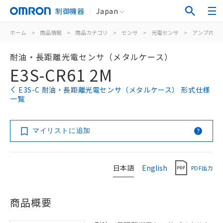
制御機器
Japan
ホーム
>
商品情報
>
商品カテゴリ
>
センサ
>
光電センサ
>
アンプ内蔵
耐油・長距離光電センサ（メタルケース）
E3S-CR61 2M
E3S-C 耐油・長距離光電センサ（メタルケース） 形式仕様
一覧
マイリストに追加
日本語
English
PDF出力
商品概要