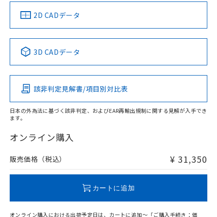
中国 RoHS
注意事項・凡例
2D CADデータ
中国 RoHS表
※1 ※2
3D CADデータ
Pb
Hg
Cd
Cr(VI)
該非判定見解書/項目別対比表
X
O
O
O
日本の外為法に基づく該非判定、およびEAR再輸出規制に関する見解が入手でき
ます。
"対応済み"や非含有の記載がされた商品であっても、流通
在庫等で未対応品が混在する可能性があります。
オンライン購入
非含有品が必要な際は、弊社営業部門もしくは販売店へお
問い合わせください。
¥ 31,350
販売価格（税込）
この製品のRoHS/REACH対応状況ページへ
カートに追加
オンライン購入における出荷予定日は、カートに追加～「ご購入手続き：価