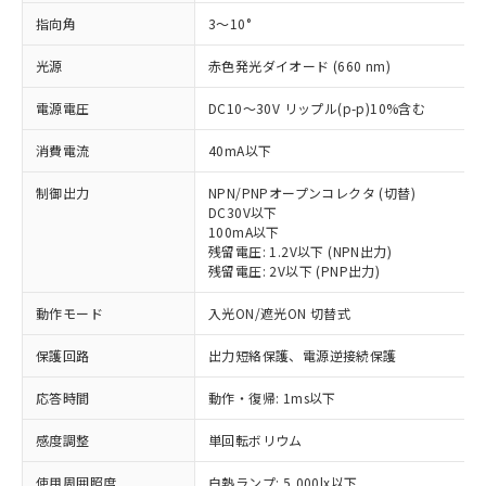
指向角
3～10°
光源
赤色発光ダイオード (660 nm)
電源電圧
DC10～30V リップル(p-p)10%含む
消費電流
40mA以下
制御出力
NPN/PNPオープンコレクタ (切替)
DC30V以下
100mA以下
残留電圧: 1.2V以下 (NPN出力)
残留電圧: 2V以下 (PNP出力)
動作モード
入光ON/遮光ON 切替式
保護回路
出力短絡保護、電源逆接続保護
応答時間
動作・復帰: 1ms以下
感度調整
単回転ボリウム
※1 対応状況
使用周囲照度
白熱ランプ: 5,000lx以下