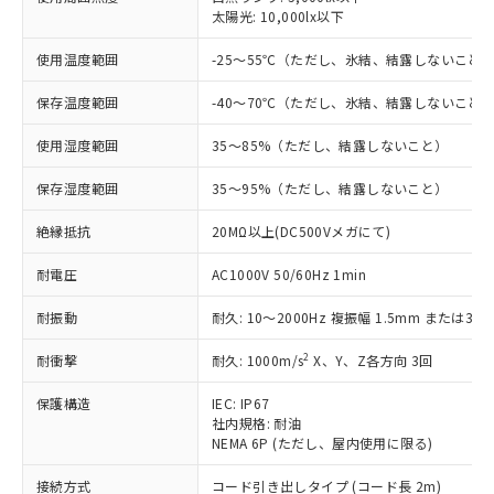
対応済み：EU RoHS指令（10物質）の
太陽光: 10,000lx以下
非含有に対応した製品が提供可能な商品で
す。
使用温度範囲
-25～55℃（ただし、氷結、結露しないこと
対応予定：EU RoHS指令（10物質）の非含
ご利用条件
保存温度範囲
-40～70℃（ただし、氷結、結露しないこと
有に対応した製品に切り替える予定のある
商品です。
使用湿度範囲
35～85%（ただし、結露しないこと）
対応予定なし：EU RoHS指令（10物質）の
以下の条件をお読みいただき、同意のうえ
非含有に非対応の商品で、対応品を出す予
保存湿度範囲
35～95%（ただし、結露しないこと）
ご利用ください。
定はありません。
調査・確認中：EU RoHS指令（10物質）の
絶縁抵抗
本サービスは、当社制御機器事業取扱
20MΩ以上(DC500Vメガにて)
※1 中国RoHS○×表
非含有の対応状況を調査中または確認中の
商品の当社在庫状況および標準価格
商品です。
耐電圧
AC1000V 50/60Hz 1min
(税抜)を提供させていただくもので
「○」：最大均質材料含有率が中国RoHSの
非該当品：ライセンス料など無形物で、有
す。
基準値以下であることを示します。
害物質有無と関係のない商品です。
耐振動
耐久: 10～2000Hz 複振幅 1.5mm または300
当社制御機器事業取扱商品の中には、
「×」：最大均質材料含有率が中国RoHSの
仕入先様の事情により、非含有部品として
本サービスの対象外となる商品もある
基準値を超えていることを示します。
いたものが、含有品と判明した場合などや
2
耐衝撃
耐久: 1000m/s
X、Y、Z各方向 3回
当社は、これら貴社製品のうち、外国
ことをご了承ください。
「－」：未確認です。当社販売部門へお問
むを得ず変更することがあります。
為替および外国貿易法に定める商品
在庫状況および標準価格照会結果は、
い合わせください。
保護構造
IEC: IP67
（以下｢規制貨物等」という）を輸出
記載している更新日時点での社内デー
社内規格: 耐油
*EU RoHS指令（10物質）：
または国外への提供する場合は、日本
記
タに基づき作成されるものであり、閲
説明
NEMA 6P (ただし、屋内使用に限る)
鉛(Pb) 1000ppm以下、 水銀(Hg) 1000ppm以下、 カド
*中国RoHS10物質の基準値 (GB/T26572)：
国政府の輸出許可(または役務取引許
号
覧された時点での実際の在庫および標
ミウム(Cd) 100ppm以下、
Pb(鉛) :1000ppm、 Hg(水銀) : 1000ppm、 Cd(カドミウ
可)を取得するなどの必要な手続きを
六価クロム(Cr(Ⅵ)) 1000ppm以下、ポリ臭化ビフェニル
ム) : 100ppm、
接続方式
準価格とは異なる場合があることをご
コード引き出しタイプ (コード長 2m)