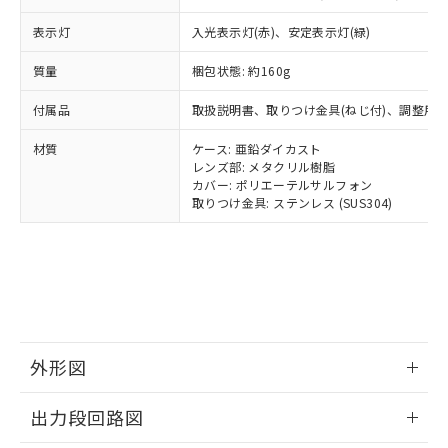
類(PBB) 1000ppm以下、ポリ臭化ジフェニルエーテル類
Cr(Ⅵ)(六価クロム) : 1000ppm、 PBBs(ポリ臭化ビフェ
とります。
了承ください。
(PBDE) 1000ppm以下、フタル酸ビス(2-エチルヘキシ
○
一定数以上の在庫あり
ニル類) : 1000ppm、 PBDEs(ポリ臭化ジフェニルエーテ
当社は規制貨物を破棄する場合は、完
表示灯
入光表示灯(赤)、安定表示灯(緑)
ル) (DEHP)(別名：DOP) 1000ppm以下、フタル酸ブチ
正式な納期状況および標準価格はお客
ル類) : 1000ppm、
ルベンジル（BBP） 1000ppm以下、フタル酸ジブチル
全に破砕するなど、違法に輸出されな
DBP(フタル酸ジブチル) : 1000ppm、 DIBP(フタル酸ジ
様のお取引先、またはお客様担当のオ
（DBP） 1000ppm以下、フタル酸ジイソブチル
イソブチル) : 1000ppm、 BBP(フタル酸ブチルベンジ
△
一定数には満たないが在庫あり
質量
いよう必要な手段を講じます。
梱包状態: 約160g
ムロン制御機器販売店・当社販売員に
(DIBP) 1000ppm以下
ル) : 1000ppm、
当社は貴社製品を、核兵器、ミサイ
但し、RoHS指令で産業用監視および制御機器に対する
DEHP(フタル酸ビス(2-エチルヘキシル)) : 1000ppm
ご相談ください。
適用除外項目は除く。
付属品
取扱説明書、取りつけ金具(ねじ付)、調整用
ル、化学兵器、生物兵器またはその他
－
在庫なし(最新の在庫状況につ
オムロン制御機器販売店や当社販売拠
フタル酸エステル類の４物質については閾値を超える意
武器並びにこれらの製造装置等に一切
いては、お客様のお取引先、ま
図的な使用がないことを確認しています。
点は「
販売ネットワーク
」をご確認
材質
ケース: 亜鉛ダイカスト
※2 環境保護使用期限
使用いたしません。
たはお客様担当のオムロン制御
ください。
レンズ部: メタクリル樹脂
当社は、貴社製品を第三者に販売する
機器販売店・当社販売員にご確
在庫状況および標準価格結果を当社の
カバー: ポリエーテルサルフォン
※2 対応予定月
「ｅ」：有害物質（10物質）のすべてが基
場合は、上記1、2および3の内容を当
認ください)
事前の承諾なく第三者に漏洩または開
取りつけ金具: ステンレス (SUS304)
準値以下であることを示します。
該第三者に通知します。また当社は、
示しないようお願いします。
部品在庫の切り替え状況などにより、予定
「10」：通常の使用状況下において有害物
販売先および販売に係わる関係者が違
マイパーツ機能（部品リスト作成サー
空
受注生産機種、また在庫状況の
月が前後することがあります。
質が外部に漏えいし、環境に深刻な影響を
法に輸出するおそれがある場合は、取
ビス）をご利用いただくには、I-Web
白
情報を公開していない機種
及ぼさない年数を意味します。
り引きをいたしません。
メンバーズにご登録されている必要が
「－」：未確認です。当社販売部門へお問
あります。
い合わせください。
お客様が当ウェブサイト上で当社にご
※3 非含有証明書ダウンロード
登録された部品リストについて、当社
外形図
および当社の共同利用者が、当社の製
下記の非含有証明書をダウンロードするこ
品・サービスに関するお客様との取
情報更新：2025/11/10
とができます。
合意する
キャンセル
出力段回路図
引・商談に必要な範囲で利用すること
をご了承ください。