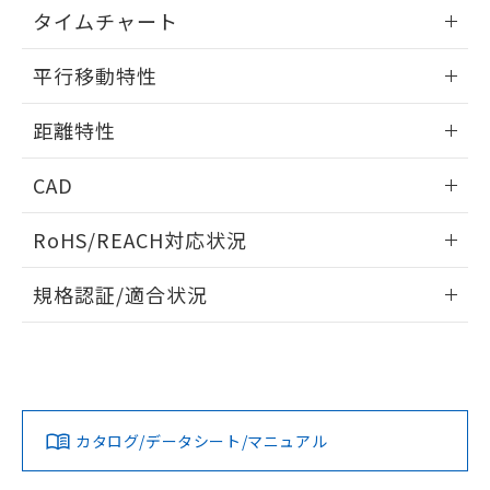
EU RoHS指令（10物質）の非含有証明書
情報更新：2025/11/10
※当社の共同利用者とは、
"個人情報
タイムチャート
51物質の非含有証明書（当社基準）
の共同利用に関して"
の「1.共同利
※本証明書は発行日時点で非含有を証明す
用者の範囲」に記載されている法人を
情報更新：2025/11/10
るもので、過去に遡って非含有を証明する
平行移動特性
指します。
ものではありません。
また、RoHS指令のフタル酸エステル類４
情報更新：2025/11/10
距離特性
物質の対応では、対応完了までの期間は出
荷製品に未対応品が混在することから備考
情報更新：2025/11/10
CAD
欄に対応日を記載しておりました。
既に当社にて対応品への在庫切替を完了
受光出力-距離特性
ログイン/会員登録いただくと、CADデータをダウンロー
していることから、特段のことがない限
RoHS/REACH対応状況
ドすることができます。
り、2022年1月12日より割愛しておりま
す。
情報更新：2026/7/29
規格認証/適合状況
ログイン/会員登録
EU RoHS
注意事項・凡例
E3S-CR61 2Mについての規格認証/適合状況については、「カ
スタマーサポートセンタ お客様相談室」または貴社担当オム
ロン営業員または販売店にお問い合わせください。
対応状況
対応予定月
※1
※2
ダウンロードデータをご利用いただく前に、以下を必ずお読
みください。
お問い合わせ
カタログ/データシート/マニュアル
対応済み
ソフトウェアの使用条件