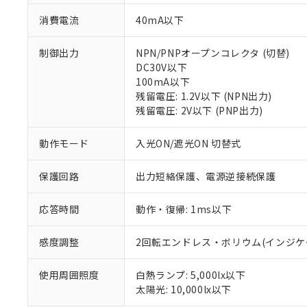
消費電流
40mA以下
制御出力
NPN/PNPオープンコレクタ (切替)
DC30V以下
100mA以下
残留電圧: 1.2V以下 (NPN出力)
残留電圧: 2V以下 (PNP出力)
動作モード
入光ON/遮光ON 切替式
※1 対応状況
保護回路
出力短絡保護、電源逆接続保護
対応済み：EU
対応予定：EU R
応答時間
動作・復帰: 1ms以下
対応予定なし：EU
調査・確認中：EU
ご利用条件
非該当品：ライセ
感度調整
2回転エンドレス・ボリウム(インジケ
※1 中国RoHS
仕入先様の事情に
があります。
以下の条件をお読
使用周囲照度
白熱ランプ: 5,000lx以下
「○」：最大均質
太陽光: 10,000lx以下
「×」：最大均質
本サービスは
当社は、これ
*EU RoHS指令（10物
「－」：未確認で
鉛(Pb) 1000ppm以下、