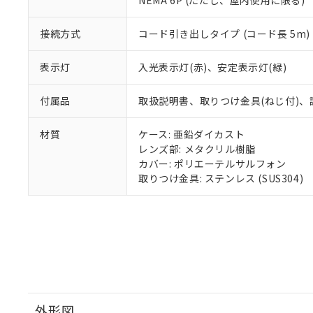
NEMA 6P (ただし、屋内使用に限る)
り割愛しておりま
接続方式
コード引き出しタイプ (コード長 5m)
表示灯
入光表示灯(赤)、安定表示灯(緑)
付属品
取扱説明書、取りつけ金具(ねじ付)、
材質
ケース: 亜鉛ダイカスト
レンズ部: メタクリル樹脂
カバー: ポリエーテルサルフォン
取りつけ金具: ステンレス (SUS304)
外形図