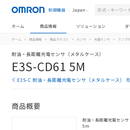
制御機器
Japan
ホーム
商品情報
ソリューション
ダ
ホーム
>
商品情報
>
商品カテゴリ
>
センサ
>
光電センサ
>
アンプ
耐油・長距離光電センサ（メタルケース）
E3S-CD61 5M
E3S-C 耐油・長距離光電センサ（メタルケース） 
商品概要
耐油・長距離光電センサ（メ
5m