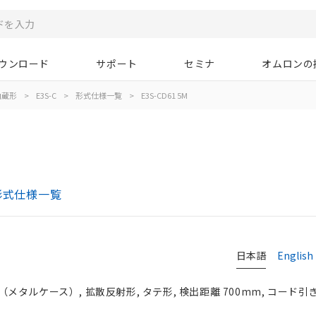
ウンロード
サポート
セミナ
オムロンの
内蔵形
>
E3S-C
>
形式仕様一覧
>
E3S-CD61 5M
形式仕様一覧
日本語
English
タルケース）, 拡散反射形, タテ形, 検出距離 700mm, コード引