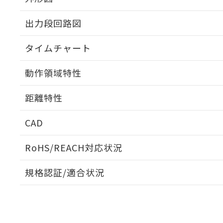
出力段回路図
タイムチャート
動作領域特性
距離特性
CAD
受光出力-距離特性
ログイン/会員登録いただくと、CADデータをダウンロ
RoHS/REACH対応状況
規格認証/適合状況
EU RoHS
注意事項・凡例
E3S-CD61 5Mについての規格認証/適合状況については
売店にお問い合わせください。
ダウンロードデータをご利用いただく前に、以下を必ずお読
対応状況
対応予定月
※1
※2