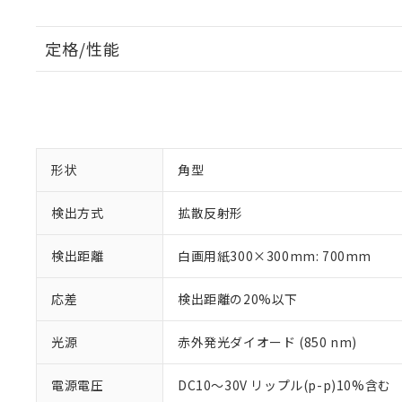
定格/性能
形状
角型
検出方式
拡散反射形
検出距離
白画用紙300×300mm: 700mm
応差
検出距離の20%以下
光源
赤外発光ダイオード (850 nm)
電源電圧
DC10～30V リップル(p-p)10%含む