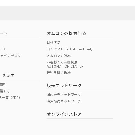
お問い合わせ
ート
オムロンの提供価値
目指す姿
ポート
コンセプト「i-Automation!」
ジャパンデスク
オムロンの強み
お客様との共創拠点
AUTOMATION CENTER
DIBP
BBP
DEHP
環境保護
技術を磨く現場
・セミナ
使用期限
案内
販売ネットワーク
講する
O
O
O
10
国内販売ネットワーク
ス一覧（PDF）
海外販売ネットワーク
オンラインストア