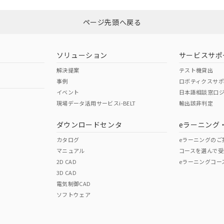
ページ先頭へ戻る
ダウンロードはこちら
ソリューション
サービスサポ
解決提案
テスト機貸出
事例
ロボティクスサ
イベント
日本語相談窓口
現場データ活用サービスi-BELT
輸出該非判定
I)
PBBs
PBDEs
DBP
ダウンロードセンタ
eラーニング
カタログ
eラーニングのご
マニュアル
コースを選んで受
O
O
O
2D CAD
eラーニングコー
3D CAD
電気制御CAD
在庫等で未対応品が混在する可能性があります。
ソフトウェア
問い合わせください。