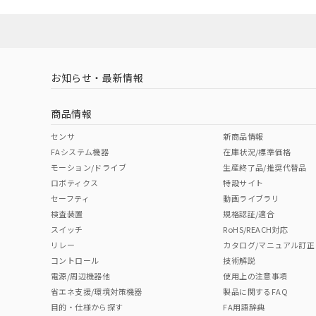
ソフトウェアの使用条件
対応済み
お知らせ・最新情報
中国 RoHS
注意事項・凡例
商品情報
中国 RoHS表
※1 ※2
センサ
新商品情報
FAシステム機器
在庫状況/標準価格
Pb
Hg
Cd
Cr(V
モーション/ドライブ
生産終了品/推奨代替品
ロボティクス
特設サイト
セーフティ
動画ライブラリ
検査装置
規格認証/適合
X
O
O
O
スイッチ
RoHS/REACH対応
リレー
カタログ/マニュアル訂正
コントロール
技術解説
"対応済み"や非含有の記載がされた商品であっても、流通
電源/周辺機器他
使用上の注意事項
非含有品が必要な際は、弊社営業部門もしくは販売店へお
省エネ支援/環境対策機器
製品に関するFAQ
目的・仕様から探す
FA用語辞典