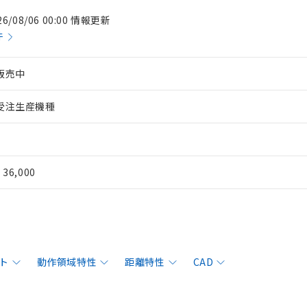
26/08/06 00:00 情報更新
件
販売中
受注生産機種
¥ 36,000
ト
動作領域特性
距離特性
CAD