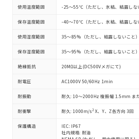
くものです。
う）を輸出ま
記
説明
六価クロム(Cr(Ⅵ)) 1
使用温度範囲
-25～55℃（ただし、氷結、結露し
当社制御機器
などの必要な
フタル酸ビス(2-エチルヘ
号
*中国RoHS10物質の基準値 
ル（DBP） 1000ppm
在庫状況およ
当社は規制貨
Pb(鉛) :1000ppm、 Hg
但し、RoHS指令で産
のであり、閲
ます。
保存温度範囲
-40～70℃（ただし、氷結、結露し
Cr(Ⅵ)(六価クロム) : 
フタル酸エステル類の４
○
一定数以
DBP(フタル酸ジブチル) :
い。
当社は貴社製
DEHP(フタル酸ビス(2-エ
正式な納期状
置等に一切使
使用湿度範囲
35～85%（ただし、結露しないこと
当社販売員に
※2 対応予定月
△
一定数に
当社は、貴社
オムロン制御
また当社は、
※2 環境保護使
保存湿度範囲
35～95%（ただし、結露しないこと
在庫状況およ
部品在庫の切り替
たしません。
－
在庫なし
す。
「ｅ」：有害物質
機器販売
絶縁抵抗
20MΩ以上(DC500Vメガにて)
マイパーツ機
「10」：通常の
ている必要が
味します。
空
受注生産
お客様が当ウ
※3 非含有証明
耐電圧
AC1000V 50/60Hz 1min
「－」：未確認で
白
が、当社の製
さい。
下記の非含有証明
耐振動
耐久: 10～2000Hz 複振幅 1.5mm ま
※当社の共同
いる法人を指
EU RoHS指令（
2
耐衝撃
耐久: 1000m/s
X、Y、Z各方向 3回
51物質の非含有証
※本証明書は発行
また、RoHS指
保護構造
IEC: IP67
混在することから
社内規格: 耐油
既に当社にて対応