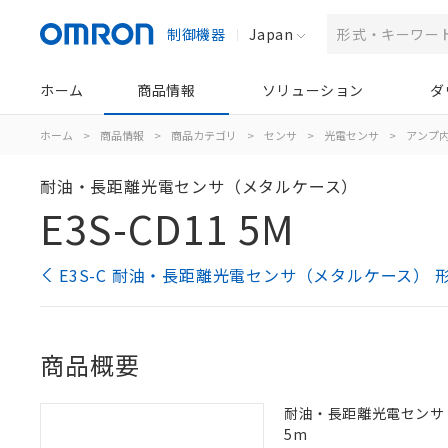
制御機器
Japan
ホーム
商品情報
ソリューション
ダ
ホーム
>
商品情報
>
商品カテゴリ
>
センサ
>
光電センサ
>
アンプ
耐油・長距離光電センサ（メタルケース）
E3S-CD11 5M
E3S-C 耐油・長距離光電センサ（メタルケース） 
商品概要
耐油・長距離光電センサ（メ
5m