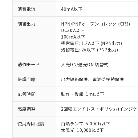
消費電流
40mA以下
制御出力
NPN/PNPオープンコレクタ (切替)
DC30V以下
100mA以下
残留電圧: 1.2V以下 (NPN出力)
残留電圧: 2V以下 (PNP出力)
動作モード
入光ON/遮光ON 切替式
※1 対応状況
保護回路
出力短絡保護、電源逆接続保護
対応済み：EU
対応予定：EU R
応答時間
動作・復帰: 1ms以下
対応予定なし：EU
調査・確認中：EU
ご利用条件
非該当品：ライセ
感度調整
2回転エンドレス・ボリウム(インジケ
※1 中国RoHS
仕入先様の事情に
があります。
以下の条件をお読
使用周囲照度
白熱ランプ: 5,000lx以下
「○」：最大均質
太陽光: 10,000lx以下
「×」：最大均質
本サービスは
当社は、これ
*EU RoHS指令（10物
「－」：未確認で
鉛(Pb) 1000ppm以下、