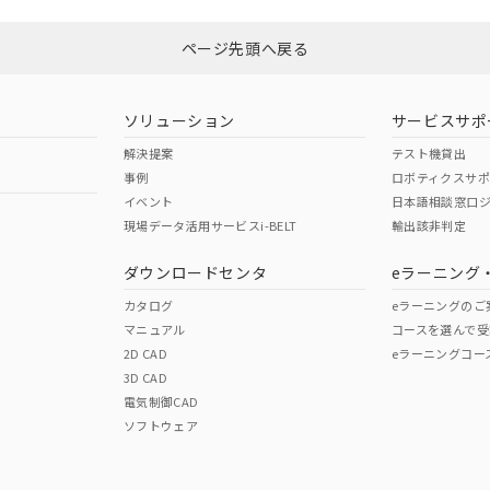
ページ先頭へ戻る
ダウンロードはこちら
ソリューション
サービスサポ
解決提案
テスト機貸出
事例
ロボティクスサ
イベント
日本語相談窓口
現場データ活用サービスi-BELT
輸出該非判定
I)
PBBs
PBDEs
DBP
ダウンロードセンタ
eラーニング
カタログ
eラーニングのご
マニュアル
コースを選んで受
O
O
O
2D CAD
eラーニングコー
3D CAD
電気制御CAD
在庫等で未対応品が混在する可能性があります。
ソフトウェア
問い合わせください。