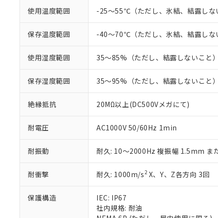
くものです。
う）を輸出ま
記
説明
六価クロム(Cr(Ⅵ)) 1
使用温度範囲
-25～55℃（ただし、氷結、結露し
当社制御機器
などの必要な
フタル酸ビス(2-エチルヘ
号
*中国RoHS10物質の基準値 
ル（DBP） 1000ppm
在庫状況およ
当社は規制貨
Pb(鉛) :1000ppm、 Hg
但し、RoHS指令で産
のであり、閲
ます。
保存温度範囲
-40～70℃（ただし、氷結、結露し
Cr(Ⅵ)(六価クロム) : 
フタル酸エステル類の４
○
一定数以
DBP(フタル酸ジブチル) :
い。
当社は貴社製
DEHP(フタル酸ビス(2-エ
正式な納期状
置等に一切使
使用湿度範囲
35～85%（ただし、結露しないこと
当社販売員に
※2 対応予定月
△
一定数に
当社は、貴社
オムロン制御
また当社は、
※2 環境保護使
保存湿度範囲
35～95%（ただし、結露しないこと
在庫状況およ
部品在庫の切り替
たしません。
－
在庫なし
す。
「ｅ」：有害物質
機器販売
絶縁抵抗
20MΩ以上(DC500Vメガにて)
マイパーツ機
「10」：通常の
ている必要が
味します。
空
受注生産
お客様が当ウ
※3 非含有証明
耐電圧
AC1000V 50/60Hz 1min
「－」：未確認で
白
が、当社の製
さい。
下記の非含有証明
耐振動
耐久: 10～2000Hz 複振幅 1.5mm ま
※当社の共同
いる法人を指
EU RoHS指令（
2
耐衝撃
耐久: 1000m/s
X、Y、Z各方向 3回
51物質の非含有証
※本証明書は発行
また、RoHS指
保護構造
IEC: IP67
混在することから
社内規格: 耐油
既に当社にて対応