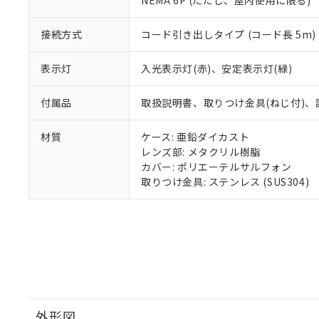
NEMA 6P (ただし、屋内使用に限る)
り割愛しておりま
接続方式
コード引き出しタイプ (コード長 5m)
表示灯
入光表示灯(赤)、安定表示灯(緑)
付属品
取扱説明書、取りつけ金具(ねじ付)、
材質
ケース: 亜鉛ダイカスト
レンズ部: メタクリル樹脂
カバー: ポリエーテルサルフォン
取りつけ金具: ステンレス (SUS304)
外形図