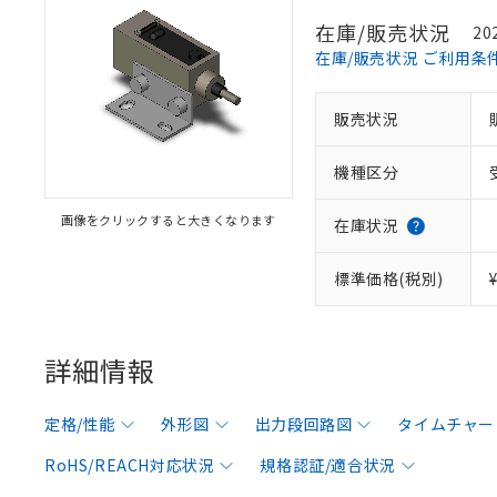
在庫/販売状況
20
在庫/販売状況 ご利用条
販売状況
機種区分
画像をクリックすると大きくなります
在庫状況
標準価格(税別)
詳細情報
定格/性能
外形図
出力段回路図
タイムチャー
RoHS/REACH対応状況
規格認証/適合状況