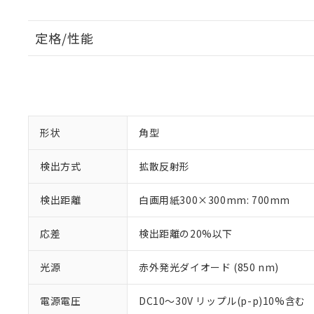
定格/性能
形状
角型
検出方式
拡散反射形
検出距離
白画用紙300×300mm: 700mm
応差
検出距離の20%以下
光源
赤外発光ダイオード (850 nm)
電源電圧
DC10～30V リップル(p-p)10%含む