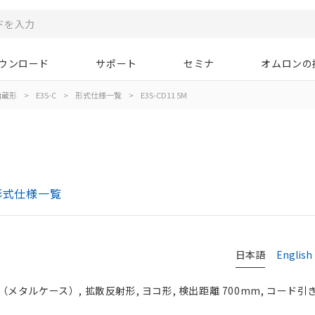
ウンロード
サポート
セミナ
オムロンの
内蔵形
>
E3S-C
>
形式仕様一覧
>
E3S-CD11 5M
形式仕様一覧
日本語
English
タルケース）, 拡散反射形, ヨコ形, 検出距離 700mm, コード引