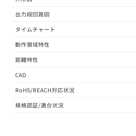
出力段回路図
タイムチャート
動作領域特性
距離特性
CAD
受光出力-距離特性
ログイン/会員登録いただくと、CADデータをダウンロ
RoHS/REACH対応状況
規格認証/適合状況
EU RoHS
注意事項・凡例
E3S-CD11 5Mについての規格認証/適合状況については
売店にお問い合わせください。
ダウンロードデータをご利用いただく前に、以下を必ずお読
対応状況
対応予定月
※1
※2