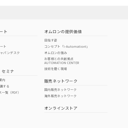
お問い合わせ
ート
オムロンの提供価値
目指す姿
ポート
コンセプト「i-Automation!」
ジャパンデスク
オムロンの強み
お客様との共創拠点
AUTOMATION CENTER
DIBP
BBP
DEHP
環境保護
技術を磨く現場
・セミナ
使用期限
案内
販売ネットワーク
講する
O
O
O
10
国内販売ネットワーク
ス一覧（PDF）
海外販売ネットワーク
オンラインストア