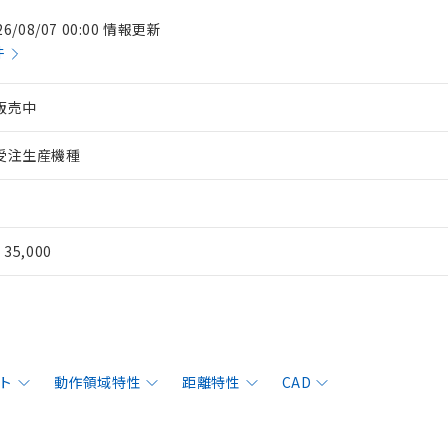
26/08/07 00:00 情報更新
件
販売中
受注生産機種
¥ 35,000
ト
動作領域特性
距離特性
CAD