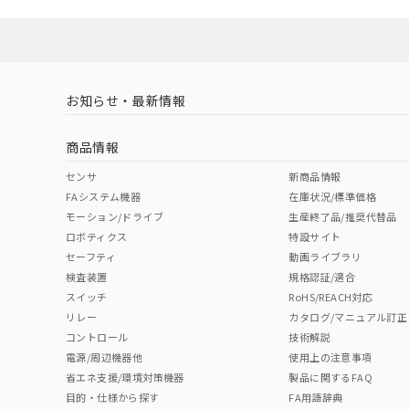
ソフトウェアの使用条件
対応済み
お知らせ・最新情報
中国 RoHS
注意事項・凡例
商品情報
中国 RoHS表
※1 ※2
センサ
新商品情報
FAシステム機器
在庫状況/標準価格
Pb
Hg
Cd
Cr(V
モーション/ドライブ
生産終了品/推奨代替品
ロボティクス
特設サイト
セーフティ
動画ライブラリ
検査装置
規格認証/適合
X
O
O
O
スイッチ
RoHS/REACH対応
リレー
カタログ/マニュアル訂正
コントロール
技術解説
"対応済み"や非含有の記載がされた商品であっても、流通
電源/周辺機器他
使用上の注意事項
非含有品が必要な際は、弊社営業部門もしくは販売店へお
省エネ支援/環境対策機器
製品に関するFAQ
目的・仕様から探す
FA用語辞典