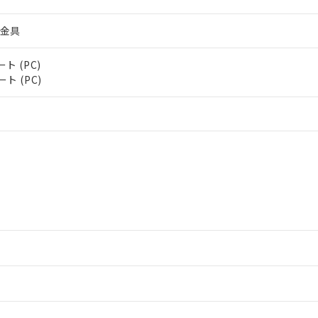
け金具
ト (PC)
ト (PC)
情報更新：2
ードすることができます。