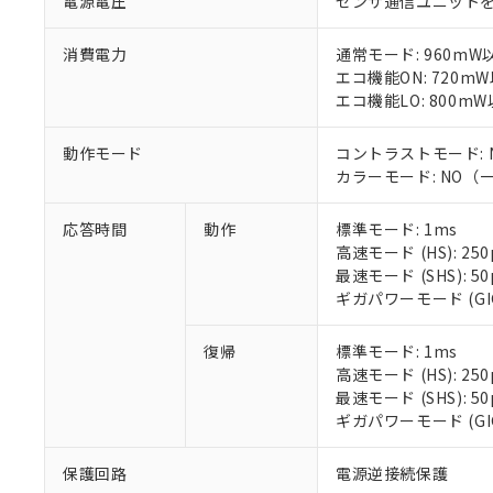
電源電圧
センサ通信ユニット
消費電力
通常モード: 960mW
エコ機能ON: 720m
エコ機能LO: 800m
動作モード
コントラストモード: 
カラーモード: NO（
応答時間
動作
標準モード: 1ms
高速モード (HS): 250
最速モード (SHS): 
ギガパワーモード (GIGA
※1 対応状況
復帰
標準モード: 1ms
高速モード (HS): 250
対応済み：EU
最速モード (SHS): 
対応予定：EU R
ギガパワーモード (GIGA
対応予定なし：EU
調査・確認中：EU
ご利用条件
非該当品：ライセ
保護回路
電源逆接続保護
※1 中国RoHS
仕入先様の事情に