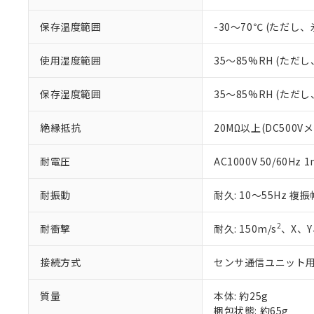
※本証明書は発行
また、RoHS指
保存温度範囲
-30～70℃ (ただ
混在することから
既に当社にて対応
使用湿度範囲
35～85%RH (ただ
り割愛しておりま
保存湿度範囲
35～85%RH (ただ
絶縁抵抗
20MΩ以上(DC500V
耐電圧
AC1000V 50/60Hz 1
耐振動
耐久: 10～55Hz 複振
2
耐衝撃
耐久: 150m/s
、X、
接続方式
センサ通信ユニット
質量
本体: 約25g
梱包状態: 約65g