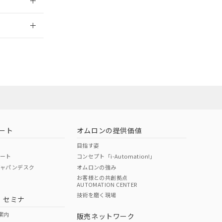
2026/7/29
ート
オムロンの提供価値
目指す姿
ポート
コンセプト「i-Automation!」
ジャパンデスク
オムロンの強み
お客様との共創拠点
AUTOMATION CENTER
DIBP
BBP
DEHP
環境保護
技術を磨く現場
・セミナ
状況ページへ
使用期限
検索ください
案内
販売ネットワーク