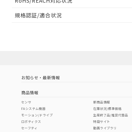
RoHS/REACH対応状況
規格認証/適合状況
EU RoHS
注意事項・凡例
UL認証
CSA認証
CEマーキング
ダウンロードデータをご利用いただく前に、以下を必ずお読
No
No
Yes
対応状況
対応予定月
※1
※2
ソフトウェアの使用条件
対応済み
LR型式承認
DNV型式承認
BV型式承認
KR
（イギリス
（ノルウェー
（フランス
（
お知らせ・最新情報
中国 RoHS
注意事項・凡例
船舶規格）
船舶規格）
船舶規格）
船
商品情報
No
No
No
No
中国 RoHS表
※1 ※2
センサ
新商品情報
FAシステム機器
在庫状況/標準価格
Pb
Hg
Cd
Cr(V
モーション/ドライブ
生産終了品/推奨代替品
ロボティクス
特設サイト
セーフティ
動画ライブラリ