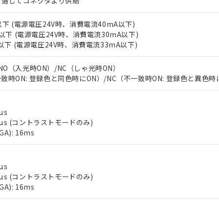
を通してコネクタより供給
以下 (電源電圧24V時、消費電流40mA以下)
W以下 (電源電圧24V時、消費電流30mA以下)
W以下 (電源電圧24V時、消費電流33mA以下)
NO（入光時ON）/NC（しゃ光時ON）
一致時ON: 登録色と同色時にON）/NC（不一致時ON: 登録色と異色時
µs
50µs (コントラストモードのみ)
): 16ms
µs
 RoHS指令（10物質）の非含有に対応した製品が提供可能な商品です
50µs (コントラストモードのみ)
oHS指令（10物質）の非含有に対応した製品に切り替える予定のある
): 16ms
 RoHS指令（10物質）の非含有に非対応の商品で、対応品を出す予
 RoHS指令（10物質）の非含有の対応状況を調査中または確認中の
ンス料など無形物で、有害物質有無と関係のない商品です。
○×表
より、非含有部品としていたものが、含有品と判明した場合などやむ