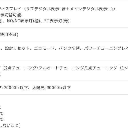
みいただき、同意のうえご利用ください。
ディスプレイ（サブデジタル表示: 緑＋メインデジタル表示: 白）
材料含有率が中国RoHSの基準値以下であることを示します。
表示切替可能
材料含有率が中国RoHSの基準値を超えていることを示します。
、当社制御機器事業取扱商品の当社在庫状況および標準価格(税抜)
ら貴社製品のうち、外国為替および外国貿易法に定める商品（以下｢
質）：
橙)、NO/NC表示灯(橙)、ST表示灯(青)
す。当社販売部門へお問い合わせください。
 水銀(Hg) 1000ppm以下、 カドミウム(Cd) 100ppm以下、
たは国外への提供する場合は、日本国政府の輸出許可(または役務取
000ppm以下、ポリ臭化ビフェニル類(PBB) 1000ppm以下、ポリ臭化ジフェニルエーテル類(P
事業取扱商品の中には、本サービスの対象外となる商品もあること
手続きをとります。
キシル) (DEHP)(別名：DOP) 1000ppm以下、フタル酸ブチルベンジル（BBP） 100
(GB/T26572)：
は使用不可)
以下、フタル酸ジイソブチル (DIBP) 1000ppm以下
び標準価格照会結果は、記載している更新日時点での社内データに
物を破棄する場合は、完全に破砕するなど、違法に輸出されないよ
(水銀) : 1000ppm、 Cd(カドミウム) : 100ppm、
業用監視および制御機器に対する適用除外項目は除く。
覧された時点での実際の在庫および標準価格とは異なる場合がある
1000ppm、 PBBs(ポリ臭化ビフェニル類) : 1000ppm、 PBDEs(ポリ臭化ジフェニルエーテル類
物質については閾値を超える意図的な使用がないことを確認しています。
上の在庫あり
 1000ppm、 DIBP(フタル酸ジイソブチル) : 1000ppm、 BBP(フタル酸ブチルベンジル) :
品を、核兵器、ミサイル、化学兵器、生物兵器またはその他武器並
ト、設定リセット、エコモード、バンク切替、パワーチューニングレ
チルヘキシル)) : 1000ppm
況および標準価格はお客様のお取引先、またはお客様担当のオムロ
用いたしません。
ご相談ください。
は満たないが在庫あり
製品を第三者に販売する場合は、上記1、2および3の内容を当該第
機器販売店や当社販売拠点は「
販売ネットワーク
」をご確認くだ
販売先および販売に係わる関係者が違法に輸出するおそれがある場
用期限
（2点チューニング/フルオートチューニング/1点チューニング（1～
び標準価格結果を当社の事前の承諾なく第三者に漏洩または開示し
え状況などにより、予定月が前後することがあります。
(最新の在庫状況については、お客様のお取引先、またはお客様担当
整
（10物質）のすべてが基準値以下であることを示します。
店・当社販売員にご確認ください)
能（部品リスト作成サービス）をご利用いただくには、I-Webメン
使用状況下において有害物質が外部に漏えいし、環境に深刻な影響を
20000lx以下、太陽光: 30000lx以下
あります。
機種、また在庫状況の情報を公開していない機種
ェブサイト上で当社にご登録された部品リストについて、当社およ
書ダウンロード
す。当社販売部門へお問い合わせください。
品・サービスに関するお客様との取引・商談に必要な範囲で利用す
合意する
キャンセル
℃
書をダウンロードすることができます。
利用者とは、
"個人情報の共同利用に関して"
の「1.共同利用者の
5℃
します。
0℃
10物質）の非含有証明書
しないこと)
明書（当社基準）