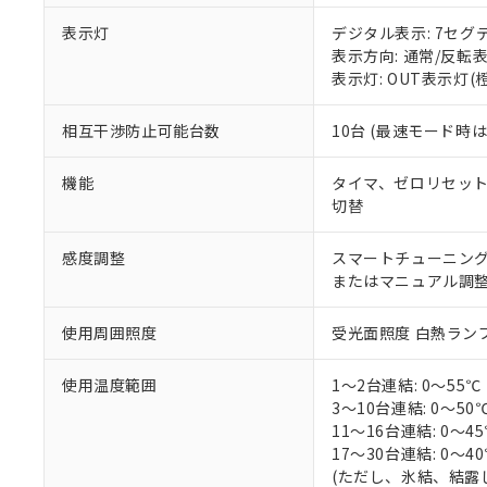
があります。
以下の条件をお読
表示灯
デジタル表示: 7セグ
「○」：最大均質
表示方向: 通常/反転
「×」：最大均質
本サービスは
当社は、これ
*EU RoHS指令（10物
表示灯: OUT表示灯(
「－」：未確認で
鉛(Pb) 1000ppm以下、
くものです。
う）を輸出ま
記
説明
六価クロム(Cr(Ⅵ)) 1
当社制御機器
などの必要な
フタル酸ビス(2-エチルヘ
号
*中国RoHS10物質の基準値 
相互干渉防止可能台数
10台 (最速モード時
ル（DBP） 1000ppm
在庫状況およ
当社は規制貨
Pb(鉛) :1000ppm、 Hg
但し、RoHS指令で産
のであり、閲
ます。
Cr(Ⅵ)(六価クロム) : 
フタル酸エステル類の４
○
一定数以
DBP(フタル酸ジブチル) :
い。
当社は貴社製
機能
タイマ、ゼロリセッ
DEHP(フタル酸ビス(2-エ
正式な納期状
置等に一切使
切替
当社販売員に
※2 対応予定月
△
一定数に
当社は、貴社
オムロン制御
また当社は、
※2 環境保護使
感度調整
スマートチューニング
在庫状況およ
部品在庫の切り替
たしません。
－
在庫なし
またはマニュアル調
す。
「ｅ」：有害物質
機器販売
マイパーツ機
「10」：通常の
使用周囲照度
受光面照度 白熱ランプ: 
ている必要が
味します。
空
受注生産
お客様が当ウ
※3 非含有証明
「－」：未確認で
白
が、当社の製
使用温度範囲
1～2台連結: 0～55℃
さい。
3～10台連結: 0～50
下記の非含有証明
※当社の共同
11～16台連結: 0～4
いる法人を指
17～30台連結: 0～4
EU RoHS指令（
(ただし、氷結、結露
51物質の非含有証