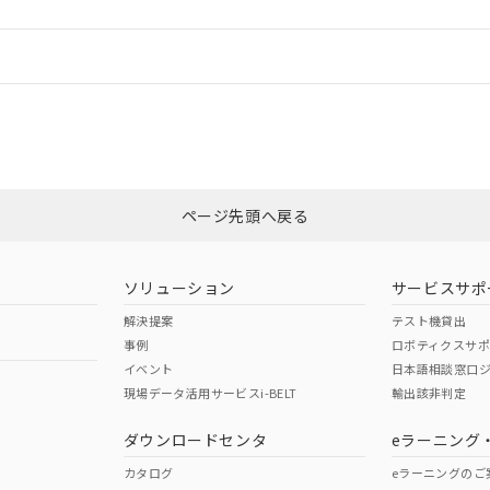
情報更新：
ログイン/会員登録
CCC認証
電波法
みください。
N/A
N/A
非含有証明書
※3
ページ先頭へ戻る
ダウンロードはこちら
型式承認
NK型式承認
ABS型式承認
韓国
（日本
（アメリカ
ソリューション
サービスサポ
舶規格）
船舶規格）
船舶規格）
解決提案
テスト機貸出
事例
ロボティクスサ
No
No
イベント
日本語相談窓口
現場データ活用サービスi-BELT
輸出該非判定
I)
PBBs
PBDEs
DBP
ダウンロードセンタ
eラーニング
この製品の規格認証/適合
その他の認証はこちらのページからご
カタログ
eラーニングのご