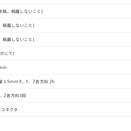
日時点で非含有を証明するもので、過去に遡って非含有を証明するも
令のフタル酸エステル類４物質の対応では、対応完了までの期間は出
し、氷結、結露しないこと)
備考欄に対応日を記載しておりました。
品への在庫切替を完了していることから、特段のことがない限り、20
し、結露しないこと)
す。
し、結露しないこと)
メガにて)
min
幅 1.5mm X、Y、Z各方向 2h
Y、Z各方向3回
用コネクタ