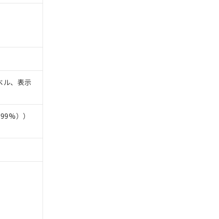
を提供させていただ
規制貨物等」とい
引許可)を取得する
BDE) 1000ppm以下、
をご了承ください。
0ppm以下、フタル酸ジブチ
基づき作成されるも
う必要な手段を講じ
ことをご了承くださ
) : 1000ppm、
 1000ppm、
びにこれらの製造装
ベル、表示
ン制御機器販売店・
三者に通知します。
さい。
合は、取り引きをい
99%））
ないようお願いしま
のオムロン制御
バーズにご登録され
及ぼさない年数を意
び当社の共同利用者
ることをご了承くだ
範囲」に記載されて