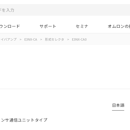
ウンロード
サポート
セミナ
オムロンの
ァイバアンプ
>
E3NX-CA
>
形式セレクタ
>
E3NX-CA0
日本語
センサ通信ユニットタイプ