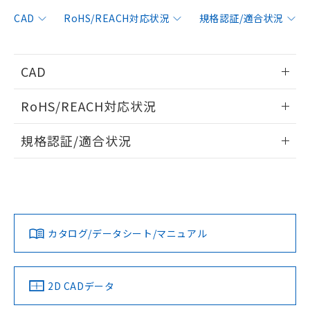
非含有に対応した製品が提供可能な商品で
す。
CAD
RoHS/REACH対応状況
規格認証/適合状況
対応予定：EU RoHS指令（10物質）の非含
ご利用条件
有に対応した製品に切り替える予定のある
商品です。
CAD
対応予定なし：EU RoHS指令（10物質）の
以下の条件をお読みいただき、同意のうえ
非含有に非対応の商品で、対応品を出す予
情報更新：2013/6/24
ご利用ください。
定はありません。
RoHS/REACH対応状況
調査・確認中：EU RoHS指令（10物質）の
本サービスは、当社制御機器事業取扱
ログイン/会員登録いただくと、CADデータをダウンロー
※1 中国RoHS○×表
非含有の対応状況を調査中または確認中の
情報更新：2026/7/29
商品の当社在庫状況および標準価格
規格認証/適合状況
ドすることができます。
商品です。
(税抜)を提供させていただくもので
「○」：最大均質材料含有率が中国RoHSの
非該当品：ライセンス料など無形物で、有
EU RoHS
注意事項・凡例
す。
基準値以下であることを示します。
UL認証
CSA認証
CEマーキング
害物質有無と関係のない商品です。
当社制御機器事業取扱商品の中には、
「×」：最大均質材料含有率が中国RoHSの
仕入先様の事情により、非含有部品として
ログイン/会員登録
本サービスの対象外となる商品もある
No
No
Yes
基準値を超えていることを示します。
いたものが、含有品と判明した場合などや
当社は、これら貴社製品のうち、外国
対応状況
対応予定月
※1
※2
ことをご了承ください。
「－」：未確認です。当社販売部門へお問
むを得ず変更することがあります。
為替および外国貿易法に定める商品
在庫状況および標準価格照会結果は、
い合わせください。
カタログ/データシート/マニュアル
（以下｢規制貨物等」という）を輸出
対応済み
記載している更新日時点での社内デー
ダウンロードデータをご利用いただく前に、以下を必ずお読
*EU RoHS指令（10物質）：
または国外への提供する場合は、日本
記
タに基づき作成されるものであり、閲
説明
LR型式承認
DNV型式承認
BV型式承認
KR型式承
鉛(Pb) 1000ppm以下、 水銀(Hg) 1000ppm以下、 カド
みください。
*中国RoHS10物質の基準値 (GB/T26572)：
国政府の輸出許可(または役務取引許
（イギリス
（ノルウェー
（フランス
（韓国
号
覧された時点での実際の在庫および標
ミウム(Cd) 100ppm以下、
Pb(鉛) :1000ppm、 Hg(水銀) : 1000ppm、 Cd(カドミウ
ソフトウェアの使用条件
可)を取得するなどの必要な手続きを
六価クロム(Cr(Ⅵ)) 1000ppm以下、ポリ臭化ビフェニル
船舶規格）
船舶規格）
船舶規格）
船舶規格
ム) : 100ppm、
中国 RoHS
準価格とは異なる場合があることをご
注意事項・凡例
2D CADデータ
類(PBB) 1000ppm以下、ポリ臭化ジフェニルエーテル類
Cr(Ⅵ)(六価クロム) : 1000ppm、 PBBs(ポリ臭化ビフェ
とります。
了承ください。
(PBDE) 1000ppm以下、フタル酸ビス(2-エチルヘキシ
○
一定数以上の在庫あり
ニル類) : 1000ppm、 PBDEs(ポリ臭化ジフェニルエーテ
No
No
No
No
当社は規制貨物を破棄する場合は、完
ル) (DEHP)(別名：DOP) 1000ppm以下、フタル酸ブチ