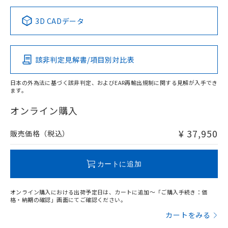
正式な納期状況および標準価格はお客
ル類) : 1000ppm、
ルベンジル（BBP） 1000ppm以下、フタル酸ジブチル
全に破砕するなど、違法に輸出されな
DBP(フタル酸ジブチル) : 1000ppm、 DIBP(フタル酸ジ
様のお取引先、またはお客様担当のオ
中国 RoHS表
※1 ※2
（DBP） 1000ppm以下、フタル酸ジイソブチル
イソブチル) : 1000ppm、 BBP(フタル酸ブチルベンジ
△
一定数には満たないが在庫あり
いよう必要な手段を講じます。
3D CADデータ
ムロン制御機器販売店・当社販売員に
(DIBP) 1000ppm以下
ル) : 1000ppm、
当社は貴社製品を、核兵器、ミサイ
但し、RoHS指令で産業用監視および制御機器に対する
DEHP(フタル酸ビス(2-エチルヘキシル)) : 1000ppm
この製品の規格認証/適合状況ページへ
Pb
ご相談ください。
Hg
Cd
Cr(VI)
適用除外項目は除く。
ル、化学兵器、生物兵器またはその他
－
在庫なし(最新の在庫状況につ
その他の認証はこちらのページからご検索ください
オムロン制御機器販売店や当社販売拠
フタル酸エステル類の４物質については閾値を超える意
武器並びにこれらの製造装置等に一切
いては、お客様のお取引先、ま
図的な使用がないことを確認しています。
点は「
販売ネットワーク
」をご確認
該非判定見解書/項目別対比表
※2 環境保護使用期限
X
使用いたしません。
O
O
O
たはお客様担当のオムロン制御
ください。
当社は、貴社製品を第三者に販売する
機器販売店・当社販売員にご確
在庫状況および標準価格結果を当社の
※2 対応予定月
「ｅ」：有害物質（10物質）のすべてが基
日本の外為法に基づく該非判定、およびEAR再輸出規制に関する見解が入手でき
場合は、上記1、2および3の内容を当
認ください)
事前の承諾なく第三者に漏洩または開
ます。
準値以下であることを示します。
該第三者に通知します。また当社は、
"対応済み"や非含有の記載がされた商品であっても、流通
示しないようお願いします。
部品在庫の切り替え状況などにより、予定
「10」：通常の使用状況下において有害物
販売先および販売に係わる関係者が違
在庫等で未対応品が混在する可能性があります。
マイパーツ機能（部品リスト作成サー
オンライン購入
空
受注生産機種、また在庫状況の
月が前後することがあります。
質が外部に漏えいし、環境に深刻な影響を
法に輸出するおそれがある場合は、取
非含有品が必要な際は、弊社営業部門もしくは販売店へお
ビス）をご利用いただくには、I-Web
白
情報を公開していない機種
及ぼさない年数を意味します。
り引きをいたしません。
問い合わせください。
メンバーズにご登録されている必要が
¥ 37,950
販売価格（税込）
「－」：未確認です。当社販売部門へお問
あります。
い合わせください。
お客様が当ウェブサイト上で当社にご
この製品のRoHS/REACH対応状況ページへ
※3 非含有証明書ダウンロード
登録された部品リストについて、当社
カートに追加
および当社の共同利用者が、当社の製
下記の非含有証明書をダウンロードするこ
品・サービスに関するお客様との取
とができます。
オンライン購入における出荷予定日は、カートに追加～「ご購入手続き：価
合意する
キャンセル
引・商談に必要な範囲で利用すること
格・納期の確認」画面にてご確認ください。
をご了承ください。
EU RoHS指令（10物質）の非含有証明書
カートをみる
※当社の共同利用者とは、
"個人情報
51物質の非含有証明書（当社基準）
の共同利用に関して"
の「1.共同利