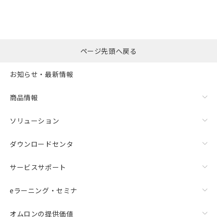
※本証明書は発行日時点で非含有を証明す
用者の範囲」に記載されている法人を
るもので、過去に遡って非含有を証明する
指します。
ものではありません。
また、RoHS指令のフタル酸エステル類４
物質の対応では、対応完了までの期間は出
ページ先頭へ戻る
荷製品に未対応品が混在することから備考
欄に対応日を記載しておりました。
お知らせ・最新情報
既に当社にて対応品への在庫切替を完了
していることから、特段のことがない限
り、2022年1月12日より割愛しておりま
商品情報
す。
ソリューション
ダウンロードセンタ
サービスサポート
eラーニング・セミナ
オムロンの提供価値