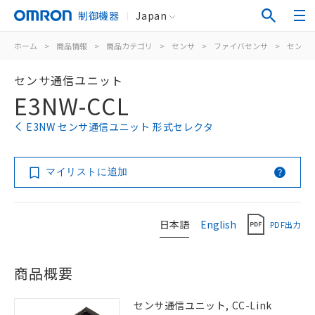
制御機器
Japan
ホーム
>
商品情報
>
商品カテゴリ
>
センサ
>
ファイバセンサ
>
センサ
センサ通信ユニット
E3NW-CCL
E3NW センサ通信ユニット 形式セレクタ
マイリストに追加
日本語
English
PDF出力
商品概要
センサ通信ユニット, CC-Link