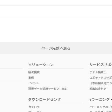
機器販売店や当社販売拠点は「
販売ネットワーク
」をご確認くだ
販売先および販売に係わる関係者が違法に輸出するおそれがある場
用期限
び標準価格結果を当社の事前の承諾なく第三者に漏洩または開示し
え状況などにより、予定月が前後することがあります。
(最新の在庫状況については、お客様のお取引先、またはお客様担当
情報更新：
（10物質）のすべてが基準値以下であることを示します。
店・当社販売員にご確認ください)
能（部品リスト作成サービス）をご利用いただくには、I-Webメン
使用状況下において有害物質が外部に漏えいし、環境に深刻な影響を
あります。
CCC認証
電波法
機種、また在庫状況の情報を公開していない機種
ェブサイト上で当社にご登録された部品リストについて、当社およ
書ダウンロード
す。当社販売部門へお問い合わせください。
品・サービスに関するお客様との取引・商談に必要な範囲で利用す
合意する
キャンセル
Yes
N/A
非含有証明書
※3
書をダウンロードすることができます。
利用者とは、
"個人情報の共同利用に関して"
の「1.共同利用者の
します。
ページ先頭へ戻る
10物質）の非含有証明書
ダウンロードはこちら
明書（当社基準）
型式承認
NK型式承認
ABS型式承認
日時点で非含有を証明するもので、過去に遡って非含有を証明するも
韓国
（日本
（アメリカ
令のフタル酸エステル類４物質の対応では、対応完了までの期間は出
ソリューション
サービスサポ
舶規格）
船舶規格）
船舶規格）
備考欄に対応日を記載しておりました。
解決提案
テスト機貸出
品への在庫切替を完了していることから、特段のことがない限り、20
事例
ロボティクスサ
す。
No
No
イベント
日本語相談窓口
現場データ活用サービスi-BELT
輸出該非判定
I)
PBBs
PBDEs
DBP
ダウンロードセンタ
eラーニング
この製品の規格認証/適合
その他の認証はこちらのページからご
カタログ
eラーニングのご