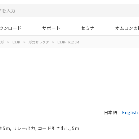
ウンロード
サポート
セミナ
オムロンの
蔵形
>
E3JK
>
形式セレクタ
>
E3JK-TR12 5M
日本語
English
 5m, リレー出力, コード引き出し, 5m