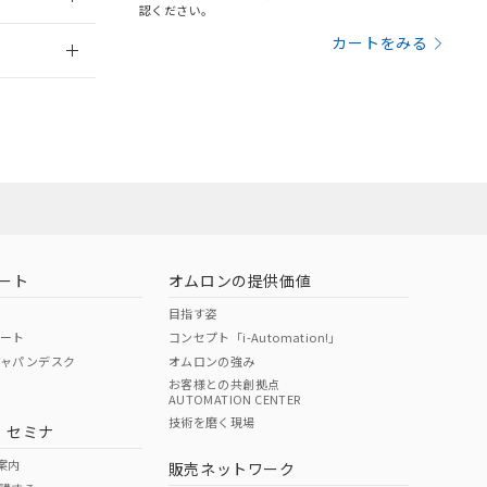
さい。
合は、取り引きをい
認ください。
ないようお願いしま
のオムロン制御
2026/7/29
カートをみる
バーズにご登録され
及ぼさない年数を意
び当社の共同利用者
ることをご了承くだ
範囲」に記載されて
のではありません。
荷製品に未対応品が
ート
オムロンの提供価値
目指す姿
22年1月12日よ
ポート
コンセプト「i-Automation!」
ジャパンデスク
オムロンの強み
お客様との共創拠点
AUTOMATION CENTER
DIBP
BBP
DEHP
環境保護
技術を磨く現場
・セミナ
状況ページへ
使用期限
検索ください
案内
販売ネットワーク