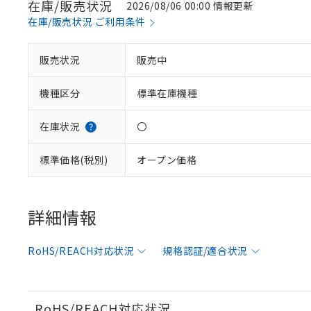
在庫/販売状況
2026/08/06 00:00 情報更新
在庫/販売状況 ご利用条件
※1 対応状況
販売状況
販売中
対応済み：EU
機種区分
標準在庫機種
対応予定：EU R
対応予定なし：EU
調査・確認中：EU
ご利用条件
在庫状況
〇
非該当品：ライセ
※1 中国RoHS
仕入先様の事情に
標準価格(税別)
オープン価格
があります。
以下の条件をお読
「○」：最大均質
「×」：最大均質
本サービスは
当社は、これ
*EU RoHS指令（10物
「－」：未確認で
鉛(Pb) 1000ppm以下、
くものです。
う）を輸出ま
詳細情報
記
説明
六価クロム(Cr(Ⅵ)) 1
当社制御機器
などの必要な
フタル酸ビス(2-エチルヘ
号
*中国RoHS10物質の基準値 
ル（DBP） 1000ppm
在庫状況およ
当社は規制貨
Pb(鉛) :1000ppm、 Hg
但し、RoHS指令で産
RoHS/REACH対応状況
規格認証/適合状況
のであり、閲
ます。
Cr(Ⅵ)(六価クロム) : 
フタル酸エステル類の４
○
一定数以
DBP(フタル酸ジブチル) :
い。
当社は貴社製
DEHP(フタル酸ビス(2-エ
正式な納期状
置等に一切使
当社販売員に
※2 対応予定月
△
一定数に
当社は、貴社
RoHS/REACH対応状況