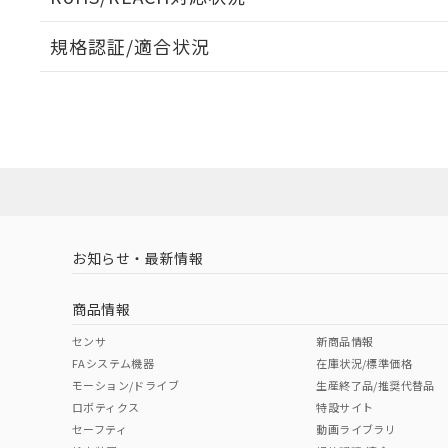
オムロン制御
また当社は、
※2 環境保護使
在庫状況およ
部品在庫の切り替
たしません。
－
在庫なし
規格認証/適合状況
す。
「ｅ」：有害物質
機器販売
マイパーツ機
「10」：通常の
EU RoHS
注意事項・凡例
ている必要が
味します。
UL認証
CSA認証
CEマーキング
空
受注生産
お客様が当ウ
※3 非含有証明
「－」：未確認で
白
が、当社の製
No
No
Yes
対応状況
対応予定月
※1
※2
さい。
下記の非含有証明
※当社の共同
いる法人を指
EU RoHS指令（
対応済み
51物質の非含有証
LR型式承認
DNV型式承認
BV型式承認
KR
※本証明書は発行
（イギリス
（ノルウェー
（フランス
（
また、RoHS指
お知らせ・最新情報
中国 RoHS
注意事項・凡例
船舶規格）
船舶規格）
船舶規格）
船
混在することから
既に当社にて対応
商品情報
り割愛しておりま
No
No
No
No
中国 RoHS表
※1 ※2
センサ
新商品情報
FAシステム機器
在庫状況/標準価格
Pb
Hg
Cd
Cr(V
モーション/ドライブ
生産終了品/推奨代替品
ロボティクス
特設サイト
セーフティ
動画ライブラリ