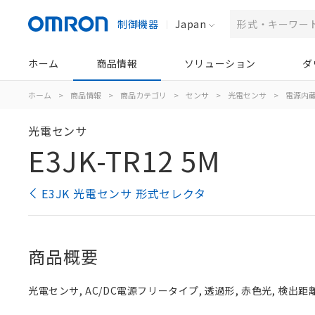
制御機器
Japan
ホーム
商品情報
ソリューション
ダ
ホーム
>
商品情報
>
商品カテゴリ
>
センサ
>
光電センサ
>
電源内
光電センサ
E3JK-TR12 5M
E3JK 光電センサ 形式セレクタ
商品概要
光電センサ, AC/DC電源フリータイプ, 透過形, 赤色光, 検出距離