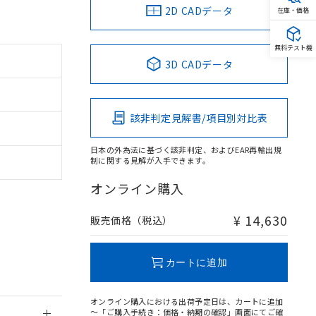
2D CADデータ
在庫・価格
無料テスト機
3D CADデータ
。
商品です。
定はありません。
該非判定見解書/項目別対比表
商品です。
日本の外為法に基づく該非判定、およびEAR再輸出規
を得ず変更すること
制に関する見解が入手できます。
オンライン購入
を提供させていただ
規制貨物等」とい
引許可)を取得する
¥ 14,630
販売価格（税込）
BDE) 1000ppm以下、
をご了承ください。
0ppm以下、フタル酸ジブチ
基づき作成されるも
う必要な手段を講じ
ことをご了承くださ
) : 1000ppm、
カートに追加
 1000ppm、
びにこれらの製造装
ン制御機器販売店・
オンライン購入における出荷予定日は、カートに追加
三者に通知します。
～「ご購入手続き：価格・納期の確認」画面にてご確