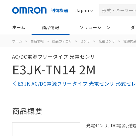
制御機器
Japan
ホーム
商品情報
ソリューション
ダ
ホーム
>
商品情報
>
商品カテゴリ
>
センサ
>
光電センサ
>
電源内
AC/DC電源フリータイプ 光電センサ
E3JK-TN14 2M
E3JK AC/DC電源フリータイプ 光電センサ 形式セ
商品概要
光電センサ, DC電源, 透過