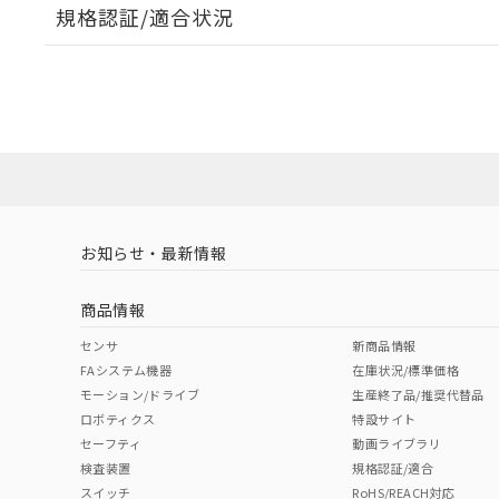
規格認証/適合状況
EU RoHS
注意事項・凡例
UL認証
CSA認証
CEマーキング
ダウンロードデータをご利用いただく前に、以下を必ずお読
No
No
Yes
対応状況
対応予定月
※1
※2
ソフトウェアの使用条件
対応済み
LR型式承認
DNV型式承認
BV型式承認
KR
（イギリス
（ノルウェー
（フランス
（
お知らせ・最新情報
中国 RoHS
注意事項・凡例
船舶規格）
船舶規格）
船舶規格）
船
商品情報
No
No
No
No
中国 RoHS表
※1 ※2
センサ
新商品情報
FAシステム機器
在庫状況/標準価格
Pb
Hg
Cd
Cr(V
モーション/ドライブ
生産終了品/推奨代替品
ロボティクス
特設サイト
セーフティ
動画ライブラリ
検査装置
規格認証/適合
X
O
O
O
スイッチ
RoHS/REACH対応