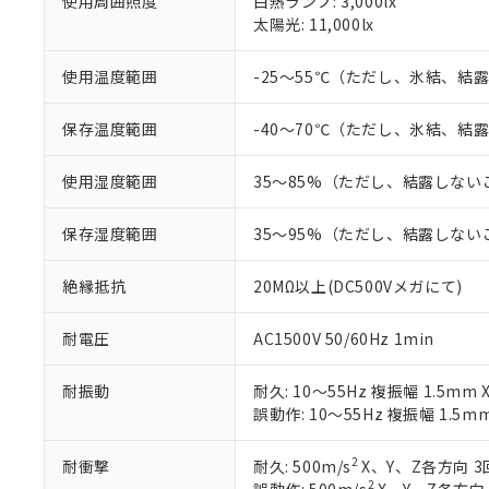
があります。
使用周囲照度
白熱ランプ: 3,000lx
以下の条件をお読
「○」：最大均質
太陽光: 11,000lx
「×」：最大均質
本サービスは
当社は、これ
*EU RoHS指令（10物
「－」：未確認で
鉛(Pb) 1000ppm以下、
くものです。
う）を輸出ま
使用温度範囲
-25～55℃（ただし、氷結、結
記
説明
六価クロム(Cr(Ⅵ)) 1
当社制御機器
などの必要な
フタル酸ビス(2-エチルヘ
号
*中国RoHS10物質の基準値 
ル（DBP） 1000ppm
在庫状況およ
当社は規制貨
Pb(鉛) :1000ppm、 Hg
保存温度範囲
-40～70℃（ただし、氷結、結
但し、RoHS指令で産
のであり、閲
ます。
Cr(Ⅵ)(六価クロム) : 
フタル酸エステル類の４
○
一定数以
DBP(フタル酸ジブチル) :
い。
当社は貴社製
DEHP(フタル酸ビス(2-エ
使用湿度範囲
35～85%（ただし、結露しない
正式な納期状
置等に一切使
当社販売員に
※2 対応予定月
△
一定数に
当社は、貴社
オムロン制御
また当社は、
保存湿度範囲
35～95%（ただし、結露しない
※2 環境保護使
在庫状況およ
部品在庫の切り替
たしません。
－
在庫なし
す。
「ｅ」：有害物質
機器販売
絶縁抵抗
20MΩ以上(DC500Vメガにて)
マイパーツ機
「10」：通常の
ている必要が
味します。
空
受注生産
耐電圧
AC1500V 50/60Hz 1min
お客様が当ウ
※3 非含有証明
「－」：未確認で
白
が、当社の製
さい。
耐振動
耐久: 10～55Hz 複振幅 1.5mm
下記の非含有証明
※当社の共同
誤動作: 10～55Hz 複振幅 1.5m
いる法人を指
EU RoHS指令（
51物質の非含有証
2
耐衝撃
耐久: 500m/s
X、Y、Z各方向 3
※本証明書は発行
2