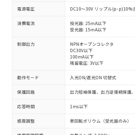
電源電圧
DC10～30V リップル(p-p)10
消費電流
投光器: 25mA以下
受光器: 15mA以下
制御出力
NPNオープンコレクタ
DC30V以下
100mA以下
残留電圧: 3V以下
動作モード
入光ON/遮光ON 切替式
※1 対応状況
保護回路
出力短絡保護、出力逆接続保護
対応済み：EU
対応予定：EU R
応答時間
1ms以下
対応予定なし：EU
調査・確認中：EU
ご利用条件
感度調整
単回転ボリウム（受光器のみ）
非該当品：ライセ
※1 中国RoHS
仕入先様の事情に