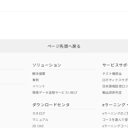
情報更新：
ログイン/会員登録
CCC認証
電波法
みください。
N/A
N/A
非含有証明書
※3
ページ先頭へ戻る
ダウンロードはこちら
型式承認
NK型式承認
ABS型式承認
韓国
（日本
（アメリカ
ソリューション
サービスサポ
舶規格）
船舶規格）
船舶規格）
解決提案
テスト機貸出
事例
ロボティクスサ
No
No
イベント
日本語相談窓口
現場データ活用サービスi-BELT
輸出該非判定
I)
PBBs
PBDEs
DBP
ダウンロードセンタ
eラーニング
この製品の規格認証/適合
その他の認証はこちらのページからご
カタログ
eラーニングのご
マニュアル
コースを選んで受
O
O
O
2D CAD
eラーニングコー