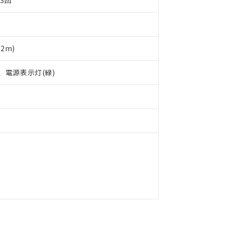
3回
令のフタル酸エステル類４物質の対応では、対応完了までの期間は出
備考欄に対応日を記載しておりました。
品への在庫切替を完了していることから、特段のことがない限り、20
す。
2m)
、電源表示灯(緑)