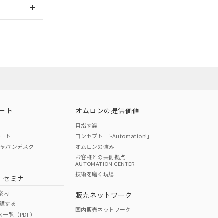
2026/7/29
ート
オムロンの提供価値
目指す姿
ポート
コンセプト「i-Automation!」
ジャパンデスク
オムロンの強み
お客様との共創拠点
AUTOMATION CENTER
DIBP
BBP
DEHP
環境保護
技術を磨く現場
・セミナ
状況ページへ
使用期限
検索ください
案内
販売ネットワーク
講する
O
O
O
10
国内販売ネットワーク
ス一覧（PDF）