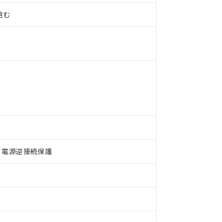
%含む
、電源逆接続保護
 RoHS指令（10物質）の非含有に対応した製品が提供可能な商品です
oHS指令（10物質）の非含有に対応した製品に切り替える予定のある
 RoHS指令（10物質）の非含有に非対応の商品で、対応品を出す予
 RoHS指令（10物質）の非含有の対応状況を調査中または確認中の
ンス料など無形物で、有害物質有無と関係のない商品です。
○×表
より、非含有部品としていたものが、含有品と判明した場合などやむ