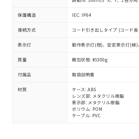
誤動作: 500m/s
X、Y、Z各方向 
また、RoHS指
混在することから
保護構造
IEC: IP64
既に当社にて対応
り割愛しておりま
接続方式
コード引き出しタイプ (コード長 
表示灯
動作表示灯(橙)、安定表示灯(緑)
質量
梱包状態: 約300g
付属品
取扱説明書
材質
ケース: ABS
レンズ部: メタクリル樹脂
表示部: メタクリル樹脂
ボリウム: POM
ケーブル: PVC