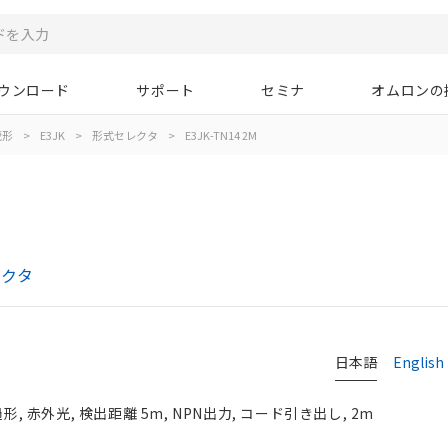
ウンロード
サポート
セミナ
オムロンの
蔵形
>
E3JK
>
形式セレクタ
>
E3JK-TN14 2M
レクタ
日本語
English
形, 赤外光, 検出距離 5m, NPN出力, コード引き出し, 2m