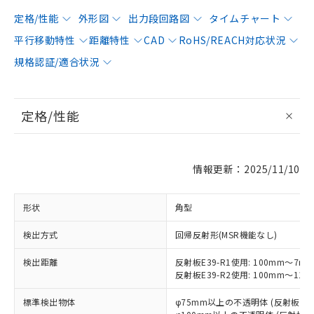
定格/性能
外形図
出力段回路図
タイムチャート
平行移動特性
距離特性
CAD
RoHS/REACH対応状況
規格認証/適合状況
定格/性能
情報更新：2025/11/10
形状
角型
検出方式
回帰反射形(MSR機能なし)
検出距離
反射板E39-R1使用: 100mm～7m
反射板E39-R2使用: 100mm～11m
標準検出物体
φ75mm以上の不透明体 (反射板E39