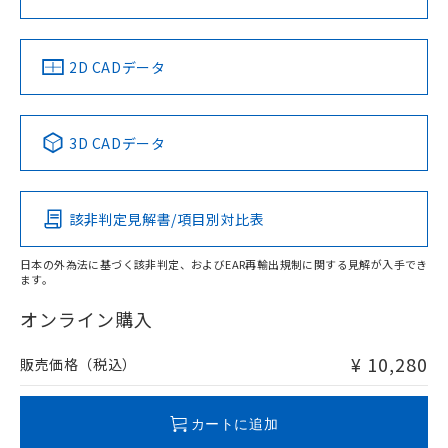
ソフトウェアの使用条件
LR型式承認
DNV型式承認
BV型式承認
KR型式承
（イギリス
（ノルウェー
（フランス
（韓国
船舶規格）
船舶規格）
船舶規格）
船舶規格
中国 RoHS
注意事項・凡例
2D CADデータ
No
No
No
No
中国 RoHS表
※1 ※2
3D CADデータ
この製品の規格認証/適合状況ページへ
Pb
Hg
Cd
Cr(VI)
その他の認証はこちらのページからご検索ください
該非判定見解書/項目別対比表
X
O
O
O
日本の外為法に基づく該非判定、およびEAR再輸出規制に関する見解が入手でき
ます。
"対応済み"や非含有の記載がされた商品であっても、流通
在庫等で未対応品が混在する可能性があります。
オンライン購入
非含有品が必要な際は、弊社営業部門もしくは販売店へお
問い合わせください。
¥ 10,280
販売価格（税込）
この製品のRoHS/REACH対応状況ページへ
カートに追加