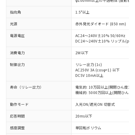
φ100mm以上の不透明体 (反射板E3
指向角
1.5°以上
光源
赤外発光ダイオード (850 nm)
電源電圧
AC24～240V±10% 50/60Hz
DC24～240V±10% リップル(p-p
消費電力
2W以下
制御出力
リレー出力 (1c)
AC250V 3A (cosφ=1) 以下
DC5V 10mA以上
寿命（リレー出力）
電気的: 10万回以上(開閉ひん度180
機械的: 5000万回以上(開閉ひん度18
動作モード
入光ON/遮光ON 切替式
応答時間
20ms以下
感度調整
単回転ボリウム
※1 対応状況