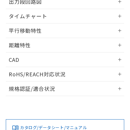
出力段回路図
をご了承ください。
EU RoHS指令（10物質）の非含有証明書
※当社の共同利用者とは、
"個人情報
51物質の非含有証明書（当社基準）
情報更新：2025/11/10
の共同利用に関して"
の「1.共同利
タイムチャート
※本証明書は発行日時点で非含有を証明す
用者の範囲」に記載されている法人を
るもので、過去に遡って非含有を証明する
指します。
情報更新：2025/11/10
平行移動特性
ものではありません。
また、RoHS指令のフタル酸エステル類４
情報更新：2025/11/10
物質の対応では、対応完了までの期間は出
距離特性
荷製品に未対応品が混在することから備考
欄に対応日を記載しておりました。
情報更新：2025/11/10
CAD
既に当社にて対応品への在庫切替を完了
していることから、特段のことがない限
受光出力-距離特性
ログイン/会員登録いただくと、CADデータをダウンロー
り、2022年1月12日より割愛しておりま
RoHS/REACH対応状況
ドすることができます。
す。
情報更新：2026/7/29
規格認証/適合状況
ログイン/会員登録
EU RoHS
注意事項・凡例
UL認証
CSA認証
CEマーキング
No
No
Yes
対応状況
対応予定月
※1
※2
ダウンロードデータをご利用いただく前に、以下を必ずお読
みください。
カタログ/データシート/マニュアル
対応済み