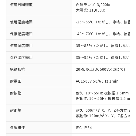
使用周囲照度
白熱ランプ: 3,000lx
対応済み：EU RoHS指令（10物質）の
太陽光: 11,000lx
非含有に対応した製品が提供可能な商品で
す。
使用温度範囲
-25～55℃（ただし、氷結、結露
対応予定：EU RoHS指令（10物質）の非含
ご利用条件
保存温度範囲
-40～70℃（ただし、氷結、結露
有に対応した製品に切り替える予定のある
商品です。
使用湿度範囲
35～85%（ただし、結露しないこ
対応予定なし：EU RoHS指令（10物質）の
以下の条件をお読みいただき、同意のうえ
非含有に非対応の商品で、対応品を出す予
保存湿度範囲
35～95%（ただし、結露しないこ
ご利用ください。
定はありません。
調査・確認中：EU RoHS指令（10物質）の
絶縁抵抗
本サービスは、当社制御機器事業取扱
20MΩ以上(DC500Vメガにて)
※1 中国RoHS○×表
非含有の対応状況を調査中または確認中の
商品の当社在庫状況および標準価格
商品です。
耐電圧
AC1500V 50/60Hz 1min
(税抜)を提供させていただくもので
「○」：最大均質材料含有率が中国RoHSの
非該当品：ライセンス料など無形物で、有
す。
基準値以下であることを示します。
害物質有無と関係のない商品です。
耐振動
耐久: 10～55Hz 複振幅 1.5mm X
当社制御機器事業取扱商品の中には、
「×」：最大均質材料含有率が中国RoHSの
仕入先様の事情により、非含有部品として
誤動作: 10～55Hz 複振幅 1.5mm
本サービスの対象外となる商品もある
基準値を超えていることを示します。
いたものが、含有品と判明した場合などや
当社は、これら貴社製品のうち、外国
ことをご了承ください。
「－」：未確認です。当社販売部門へお問
2
耐衝撃
耐久: 500m/s
X、Y、Z各方向 3回
むを得ず変更することがあります。
為替および外国貿易法に定める商品
在庫状況および標準価格照会結果は、
2
誤動作: 100m/s
X、Y、Z各方向 3
い合わせください。
（以下｢規制貨物等」という）を輸出
記載している更新日時点での社内デー
*EU RoHS指令（10物質）：
または国外への提供する場合は、日本
記
タに基づき作成されるものであり、閲
説明
保護構造
IEC: IP64
鉛(Pb) 1000ppm以下、 水銀(Hg) 1000ppm以下、 カド
*中国RoHS10物質の基準値 (GB/T26572)：
国政府の輸出許可(または役務取引許
号
覧された時点での実際の在庫および標
ミウム(Cd) 100ppm以下、
Pb(鉛) :1000ppm、 Hg(水銀) : 1000ppm、 Cd(カドミウ