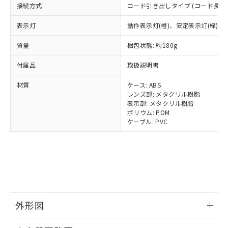
可)を取得するなどの必要な手続きを
六価クロム(Cr(Ⅵ)) 1000ppm以下、ポリ臭化ビフェニル
ム) : 100ppm、
接続方式
準価格とは異なる場合があることをご
コード引き出しタイプ (コード長 2m
類(PBB) 1000ppm以下、ポリ臭化ジフェニルエーテル類
Cr(Ⅵ)(六価クロム) : 1000ppm、 PBBs(ポリ臭化ビフェ
とります。
了承ください。
(PBDE) 1000ppm以下、フタル酸ビス(2-エチルヘキシ
○
一定数以上の在庫あり
ニル類) : 1000ppm、 PBDEs(ポリ臭化ジフェニルエーテ
当社は規制貨物を破棄する場合は、完
表示灯
動作表示灯(橙)、安定表示灯(緑)
ル) (DEHP)(別名：DOP) 1000ppm以下、フタル酸ブチ
正式な納期状況および標準価格はお客
ル類) : 1000ppm、
ルベンジル（BBP） 1000ppm以下、フタル酸ジブチル
全に破砕するなど、違法に輸出されな
DBP(フタル酸ジブチル) : 1000ppm、 DIBP(フタル酸ジ
様のお取引先、またはお客様担当のオ
（DBP） 1000ppm以下、フタル酸ジイソブチル
イソブチル) : 1000ppm、 BBP(フタル酸ブチルベンジ
△
一定数には満たないが在庫あり
質量
いよう必要な手段を講じます。
梱包状態: 約180g
ムロン制御機器販売店・当社販売員に
(DIBP) 1000ppm以下
ル) : 1000ppm、
当社は貴社製品を、核兵器、ミサイ
但し、RoHS指令で産業用監視および制御機器に対する
DEHP(フタル酸ビス(2-エチルヘキシル)) : 1000ppm
ご相談ください。
適用除外項目は除く。
付属品
取扱説明書
ル、化学兵器、生物兵器またはその他
－
在庫なし(最新の在庫状況につ
オムロン制御機器販売店や当社販売拠
フタル酸エステル類の４物質については閾値を超える意
武器並びにこれらの製造装置等に一切
いては、お客様のお取引先、ま
図的な使用がないことを確認しています。
点は「
販売ネットワーク
」をご確認
材質
ケース: ABS
※2 環境保護使用期限
使用いたしません。
たはお客様担当のオムロン制御
ください。
レンズ部: メタクリル樹脂
当社は、貴社製品を第三者に販売する
機器販売店・当社販売員にご確
在庫状況および標準価格結果を当社の
表示部: メタクリル樹脂
※2 対応予定月
「ｅ」：有害物質（10物質）のすべてが基
場合は、上記1、2および3の内容を当
認ください)
事前の承諾なく第三者に漏洩または開
ボリウム: POM
準値以下であることを示します。
該第三者に通知します。また当社は、
ケーブル: PVC
示しないようお願いします。
部品在庫の切り替え状況などにより、予定
「10」：通常の使用状況下において有害物
販売先および販売に係わる関係者が違
マイパーツ機能（部品リスト作成サー
空
受注生産機種、また在庫状況の
月が前後することがあります。
質が外部に漏えいし、環境に深刻な影響を
法に輸出するおそれがある場合は、取
ビス）をご利用いただくには、I-Web
白
情報を公開していない機種
及ぼさない年数を意味します。
り引きをいたしません。
メンバーズにご登録されている必要が
「－」：未確認です。当社販売部門へお問
あります。
い合わせください。
お客様が当ウェブサイト上で当社にご
※3 非含有証明書ダウンロード
登録された部品リストについて、当社
および当社の共同利用者が、当社の製
外形図
下記の非含有証明書をダウンロードするこ
品・サービスに関するお客様との取
とができます。
合意する
キャンセル
引・商談に必要な範囲で利用すること
情報更新：2025/11/10