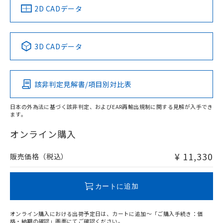
船舶規格）
船舶規格）
船舶規格）
船舶規格
中国 RoHS
注意事項・凡例
2D CADデータ
No
No
No
No
中国 RoHS表
※1 ※2
3D CADデータ
この製品の規格認証/適合状況ページへ
Pb
Hg
Cd
Cr(VI)
その他の認証はこちらのページからご検索ください
該非判定見解書/項目別対比表
X
O
O
O
日本の外為法に基づく該非判定、およびEAR再輸出規制に関する見解が入手でき
ます。
"対応済み"や非含有の記載がされた商品であっても、流通
在庫等で未対応品が混在する可能性があります。
オンライン購入
非含有品が必要な際は、弊社営業部門もしくは販売店へお
問い合わせください。
¥ 11,330
販売価格（税込）
この製品のRoHS/REACH対応状況ページへ
カートに追加
オンライン購入における出荷予定日は、カートに追加～「ご購入手続き：価
格・納期の確認」画面にてご確認ください。