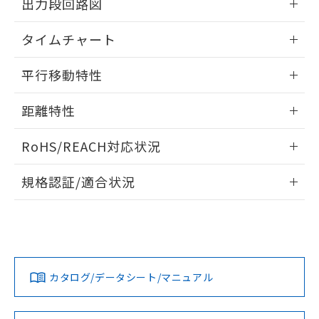
※当社の共同利用者とは、
"個人情報
出力段回路図
51物質の非含有証明書（当社基準）
の共同利用に関して"
の「1.共同利
※本証明書は発行日時点で非含有を証明す
情報更新：2025/11/10
用者の範囲」に記載されている法人を
タイムチャート
るもので、過去に遡って非含有を証明する
指します。
ものではありません。
情報更新：2025/11/10
また、RoHS指令のフタル酸エステル類４
平行移動特性
物質の対応では、対応完了までの期間は出
荷製品に未対応品が混在することから備考
情報更新：2025/11/10
距離特性
欄に対応日を記載しておりました。
既に当社にて対応品への在庫切替を完了
情報更新：2025/11/10
RoHS/REACH対応状況
していることから、特段のことがない限
り、2022年1月12日より割愛しておりま
受光出力-距離特性
情報更新：2026/7/29
す。
規格認証/適合状況
EU RoHS
注意事項・凡例
UL認証
CSA認証
CEマーキング
No
No
Yes
対応状況
対応予定月
※1
※2
カタログ/データシート/マニュアル
対応済み
LR型式承認
DNV型式承認
BV型式承認
KR型式承
（イギリス
（ノルウェー
（フランス
（韓国