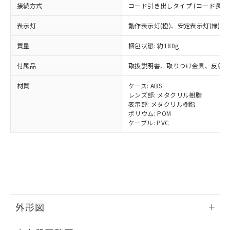
とります。
了承ください。
接続方式
(PBDE) 1000ppm以下、フタル酸ビス(2-エチルヘキシ
コード引き出しタイプ (コード長 2m
○
一定数以上の在庫あり
ニル類) : 1000ppm、 PBDEs(ポリ臭化ジフェニルエーテ
当社は規制貨物を破棄する場合は、完
ル) (DEHP)(別名：DOP) 1000ppm以下、フタル酸ブチ
正式な納期状況および標準価格はお客
ル類) : 1000ppm、
ルベンジル（BBP） 1000ppm以下、フタル酸ジブチル
全に破砕するなど、違法に輸出されな
DBP(フタル酸ジブチル) : 1000ppm、 DIBP(フタル酸ジ
様のお取引先、またはお客様担当のオ
表示灯
動作表示灯(橙)、安定表示灯(緑)
（DBP） 1000ppm以下、フタル酸ジイソブチル
イソブチル) : 1000ppm、 BBP(フタル酸ブチルベンジ
△
一定数には満たないが在庫あり
いよう必要な手段を講じます。
ムロン制御機器販売店・当社販売員に
(DIBP) 1000ppm以下
ル) : 1000ppm、
当社は貴社製品を、核兵器、ミサイ
但し、RoHS指令で産業用監視および制御機器に対する
質量
DEHP(フタル酸ビス(2-エチルヘキシル)) : 1000ppm
梱包状態: 約180g
ご相談ください。
適用除外項目は除く。
ル、化学兵器、生物兵器またはその他
－
在庫なし(最新の在庫状況につ
オムロン制御機器販売店や当社販売拠
フタル酸エステル類の４物質については閾値を超える意
武器並びにこれらの製造装置等に一切
付属品
取扱説明書、取りつけ金具、反射
いては、お客様のお取引先、ま
図的な使用がないことを確認しています。
点は「
販売ネットワーク
」をご確認
※2 環境保護使用期限
使用いたしません。
たはお客様担当のオムロン制御
ください。
材質
ケース: ABS
当社は、貴社製品を第三者に販売する
機器販売店・当社販売員にご確
在庫状況および標準価格結果を当社の
レンズ部: メタクリル樹脂
※2 対応予定月
「ｅ」：有害物質（10物質）のすべてが基
場合は、上記1、2および3の内容を当
認ください)
事前の承諾なく第三者に漏洩または開
表示部: メタクリル樹脂
準値以下であることを示します。
該第三者に通知します。また当社は、
示しないようお願いします。
ボリウム: POM
部品在庫の切り替え状況などにより、予定
「10」：通常の使用状況下において有害物
販売先および販売に係わる関係者が違
マイパーツ機能（部品リスト作成サー
ケーブル: PVC
空
受注生産機種、また在庫状況の
月が前後することがあります。
質が外部に漏えいし、環境に深刻な影響を
法に輸出するおそれがある場合は、取
ビス）をご利用いただくには、I-Web
白
情報を公開していない機種
及ぼさない年数を意味します。
り引きをいたしません。
メンバーズにご登録されている必要が
「－」：未確認です。当社販売部門へお問
あります。
い合わせください。
お客様が当ウェブサイト上で当社にご
※3 非含有証明書ダウンロード
登録された部品リストについて、当社
および当社の共同利用者が、当社の製
下記の非含有証明書をダウンロードするこ
品・サービスに関するお客様との取
とができます。
外形図
合意する
キャンセル
引・商談に必要な範囲で利用すること
をご了承ください。
情報更新：2025/11/10
EU RoHS指令（10物質）の非含有証明書