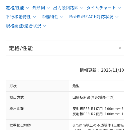
定格/性能
外形図
出力段回路図
タイムチャート
平行移動特性
距離特性
RoHS/REACH対応状況
規格認証/適合状況
定格/性能
情報更新：2025/11/10
形状
角型
検出方式
回帰反射形(MSR機能付き)
検出距離
反射板E39-R1使用: 100mm～6m
反射板E39-R2使用: 100mm～10m
標準検出物体
φ75mm以上の不透明体 (反射板E39