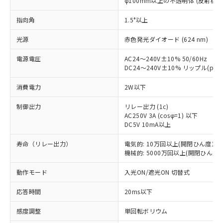
φ100mm以上の不透明体 (反射板E3
指向角
1.5°以上
光源
赤色発光ダイオード (624 nm)
電源電圧
AC24～240V±10% 50/60Hz
DC24～240V±10% リップル(p-p
消費電力
2W以下
制御出力
リレー出力 (1c)
AC250V 3A (cosφ=1) 以下
DC5V 10mA以上
寿命（リレー出力）
電気的: 10万回以上(開閉ひん度180
機械的: 5000万回以上(開閉ひん度18
動作モード
入光ON/遮光ON 切替式
応答時間
20ms以下
※1 対応状況
感度調整
単回転ボリウム