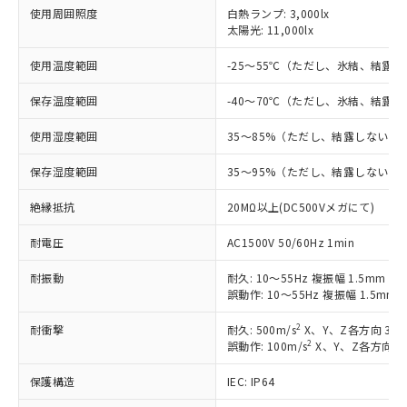
対応済み：EU RoHS指令（10物質）の
使用周囲照度
白熱ランプ: 3,000lx
非含有に対応した製品が提供可能な商品で
太陽光: 11,000lx
す。
対応予定：EU RoHS指令（10物質）の非含
使用温度範囲
-25～55℃（ただし、氷結、結露
ご利用条件
有に対応した製品に切り替える予定のある
商品です。
保存温度範囲
-40～70℃（ただし、氷結、結露
対応予定なし：EU RoHS指令（10物質）の
以下の条件をお読みいただき、同意のうえ
使用湿度範囲
35～85%（ただし、結露しないこ
非含有に非対応の商品で、対応品を出す予
ご利用ください。
定はありません。
保存湿度範囲
35～95%（ただし、結露しないこ
調査・確認中：EU RoHS指令（10物質）の
本サービスは、当社制御機器事業取扱
※1 中国RoHS○×表
非含有の対応状況を調査中または確認中の
商品の当社在庫状況および標準価格
絶縁抵抗
20MΩ以上(DC500Vメガにて)
商品です。
(税抜)を提供させていただくもので
「○」：最大均質材料含有率が中国RoHSの
非該当品：ライセンス料など無形物で、有
す。
耐電圧
AC1500V 50/60Hz 1min
基準値以下であることを示します。
害物質有無と関係のない商品です。
当社制御機器事業取扱商品の中には、
「×」：最大均質材料含有率が中国RoHSの
仕入先様の事情により、非含有部品として
耐振動
耐久: 10～55Hz 複振幅 1.5mm X
本サービスの対象外となる商品もある
基準値を超えていることを示します。
いたものが、含有品と判明した場合などや
当社は、これら貴社製品のうち、外国
誤動作: 10～55Hz 複振幅 1.5mm
ことをご了承ください。
「－」：未確認です。当社販売部門へお問
むを得ず変更することがあります。
為替および外国貿易法に定める商品
在庫状況および標準価格照会結果は、
い合わせください。
2
耐衝撃
耐久: 500m/s
X、Y、Z各方向 3回
（以下｢規制貨物等」という）を輸出
記載している更新日時点での社内デー
2
誤動作: 100m/s
X、Y、Z各方向 3
*EU RoHS指令（10物質）：
または国外への提供する場合は、日本
記
タに基づき作成されるものであり、閲
説明
鉛(Pb) 1000ppm以下、 水銀(Hg) 1000ppm以下、 カド
*中国RoHS10物質の基準値 (GB/T26572)：
国政府の輸出許可(または役務取引許
号
覧された時点での実際の在庫および標
ミウム(Cd) 100ppm以下、
Pb(鉛) :1000ppm、 Hg(水銀) : 1000ppm、 Cd(カドミウ
保護構造
IEC: IP64
可)を取得するなどの必要な手続きを
六価クロム(Cr(Ⅵ)) 1000ppm以下、ポリ臭化ビフェニル
ム) : 100ppm、
準価格とは異なる場合があることをご
類(PBB) 1000ppm以下、ポリ臭化ジフェニルエーテル類
Cr(Ⅵ)(六価クロム) : 1000ppm、 PBBs(ポリ臭化ビフェ