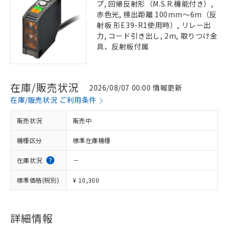
プ, 回帰反射形（M.S.R.機能付き）,
赤色光, 検出距離 100mm～6m（反
射板 形E39-R1使用時）, リレー出
力, コード引き出し, 2m, 取りつけ金
具、反射板付属
在庫/販売状況
2026/08/07 00:00 情報更新
在庫/販売状況 ご利用条件
販売状況
販売中
機種区分
標準在庫機種
在庫状況
－
標準価格(税別)
¥ 10,300
詳細情報