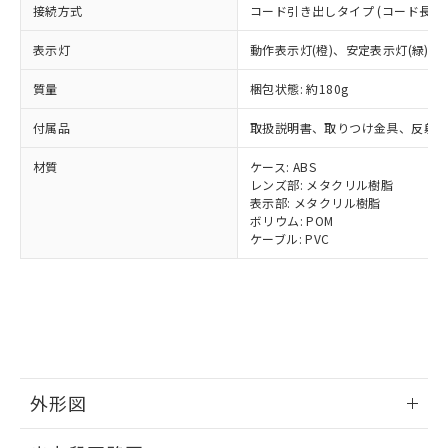
とります。
了承ください。
接続方式
(PBDE) 1000ppm以下、フタル酸ビス(2-エチルヘキシ
コード引き出しタイプ (コード長 2m
○
一定数以上の在庫あり
ニル類) : 1000ppm、 PBDEs(ポリ臭化ジフェニルエーテ
当社は規制貨物を破棄する場合は、完
ル) (DEHP)(別名：DOP) 1000ppm以下、フタル酸ブチ
正式な納期状況および標準価格はお客
ル類) : 1000ppm、
ルベンジル（BBP） 1000ppm以下、フタル酸ジブチル
全に破砕するなど、違法に輸出されな
DBP(フタル酸ジブチル) : 1000ppm、 DIBP(フタル酸ジ
様のお取引先、またはお客様担当のオ
表示灯
動作表示灯(橙)、安定表示灯(緑)
（DBP） 1000ppm以下、フタル酸ジイソブチル
イソブチル) : 1000ppm、 BBP(フタル酸ブチルベンジ
△
一定数には満たないが在庫あり
いよう必要な手段を講じます。
ムロン制御機器販売店・当社販売員に
(DIBP) 1000ppm以下
ル) : 1000ppm、
当社は貴社製品を、核兵器、ミサイ
但し、RoHS指令で産業用監視および制御機器に対する
質量
DEHP(フタル酸ビス(2-エチルヘキシル)) : 1000ppm
梱包状態: 約180g
ご相談ください。
適用除外項目は除く。
ル、化学兵器、生物兵器またはその他
－
在庫なし(最新の在庫状況につ
オムロン制御機器販売店や当社販売拠
フタル酸エステル類の４物質については閾値を超える意
武器並びにこれらの製造装置等に一切
付属品
取扱説明書、取りつけ金具、反射
いては、お客様のお取引先、ま
図的な使用がないことを確認しています。
点は「
販売ネットワーク
」をご確認
※2 環境保護使用期限
使用いたしません。
たはお客様担当のオムロン制御
ください。
材質
ケース: ABS
当社は、貴社製品を第三者に販売する
機器販売店・当社販売員にご確
在庫状況および標準価格結果を当社の
レンズ部: メタクリル樹脂
※2 対応予定月
「ｅ」：有害物質（10物質）のすべてが基
場合は、上記1、2および3の内容を当
認ください)
事前の承諾なく第三者に漏洩または開
表示部: メタクリル樹脂
準値以下であることを示します。
該第三者に通知します。また当社は、
示しないようお願いします。
ボリウム: POM
部品在庫の切り替え状況などにより、予定
「10」：通常の使用状況下において有害物
販売先および販売に係わる関係者が違
マイパーツ機能（部品リスト作成サー
ケーブル: PVC
空
受注生産機種、また在庫状況の
月が前後することがあります。
質が外部に漏えいし、環境に深刻な影響を
法に輸出するおそれがある場合は、取
ビス）をご利用いただくには、I-Web
白
情報を公開していない機種
及ぼさない年数を意味します。
り引きをいたしません。
メンバーズにご登録されている必要が
「－」：未確認です。当社販売部門へお問
あります。
い合わせください。
お客様が当ウェブサイト上で当社にご
※3 非含有証明書ダウンロード
登録された部品リストについて、当社
および当社の共同利用者が、当社の製
下記の非含有証明書をダウンロードするこ
品・サービスに関するお客様との取
とができます。
外形図
合意する
キャンセル
引・商談に必要な範囲で利用すること
をご了承ください。
情報更新：2025/11/10
EU RoHS指令（10物質）の非含有証明書