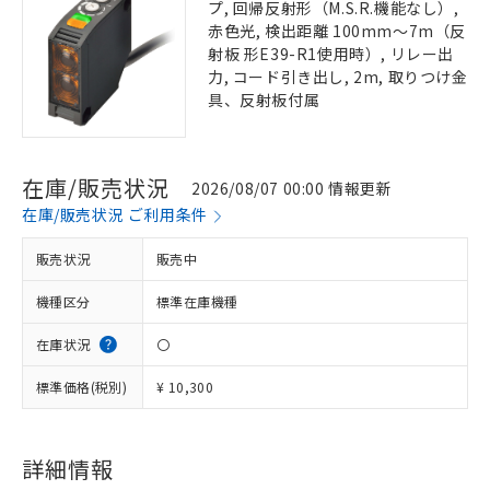
プ, 回帰反射形（M.S.R.機能なし）,
赤色光, 検出距離 100mm～7m（反
射板 形E39-R1使用時）, リレー出
力, コード引き出し, 2m, 取りつけ金
具、反射板付属
在庫/販売状況
2026/08/07 00:00 情報更新
在庫/販売状況 ご利用条件
販売状況
販売中
機種区分
標準在庫機種
在庫状況
〇
標準価格(税別)
¥ 10,300
詳細情報