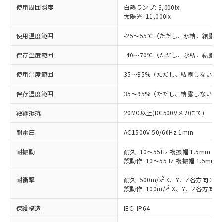
対応済み：EU RoHS指令（10物質）の
使用周囲照度
白熱ランプ: 3,000lx
非含有に対応した製品が提供可能な商品で
太陽光: 11,000lx
す。
対応予定：EU RoHS指令（10物質）の非含
使用温度範囲
-25～55℃（ただし、氷結、結露
ご利用条件
有に対応した製品に切り替える予定のある
商品です。
保存温度範囲
-40～70℃（ただし、氷結、結露
対応予定なし：EU RoHS指令（10物質）の
以下の条件をお読みいただき、同意のうえ
使用湿度範囲
35～85%（ただし、結露しないこ
非含有に非対応の商品で、対応品を出す予
ご利用ください。
定はありません。
保存湿度範囲
35～95%（ただし、結露しないこ
調査・確認中：EU RoHS指令（10物質）の
本サービスは、当社制御機器事業取扱
※1 中国RoHS○×表
非含有の対応状況を調査中または確認中の
商品の当社在庫状況および標準価格
絶縁抵抗
20MΩ以上(DC500Vメガにて)
商品です。
(税抜)を提供させていただくもので
「○」：最大均質材料含有率が中国RoHSの
非該当品：ライセンス料など無形物で、有
す。
耐電圧
AC1500V 50/60Hz 1min
基準値以下であることを示します。
害物質有無と関係のない商品です。
当社制御機器事業取扱商品の中には、
「×」：最大均質材料含有率が中国RoHSの
仕入先様の事情により、非含有部品として
耐振動
耐久: 10～55Hz 複振幅 1.5mm X
本サービスの対象外となる商品もある
基準値を超えていることを示します。
いたものが、含有品と判明した場合などや
当社は、これら貴社製品のうち、外国
誤動作: 10～55Hz 複振幅 1.5mm
ことをご了承ください。
「－」：未確認です。当社販売部門へお問
むを得ず変更することがあります。
為替および外国貿易法に定める商品
在庫状況および標準価格照会結果は、
い合わせください。
2
耐衝撃
耐久: 500m/s
X、Y、Z各方向 3回
（以下｢規制貨物等」という）を輸出
記載している更新日時点での社内デー
2
誤動作: 100m/s
X、Y、Z各方向 3
*EU RoHS指令（10物質）：
または国外への提供する場合は、日本
記
タに基づき作成されるものであり、閲
説明
鉛(Pb) 1000ppm以下、 水銀(Hg) 1000ppm以下、 カド
*中国RoHS10物質の基準値 (GB/T26572)：
国政府の輸出許可(または役務取引許
号
覧された時点での実際の在庫および標
ミウム(Cd) 100ppm以下、
Pb(鉛) :1000ppm、 Hg(水銀) : 1000ppm、 Cd(カドミウ
保護構造
IEC: IP64
可)を取得するなどの必要な手続きを
六価クロム(Cr(Ⅵ)) 1000ppm以下、ポリ臭化ビフェニル
ム) : 100ppm、
準価格とは異なる場合があることをご
類(PBB) 1000ppm以下、ポリ臭化ジフェニルエーテル類
Cr(Ⅵ)(六価クロム) : 1000ppm、 PBBs(ポリ臭化ビフェ