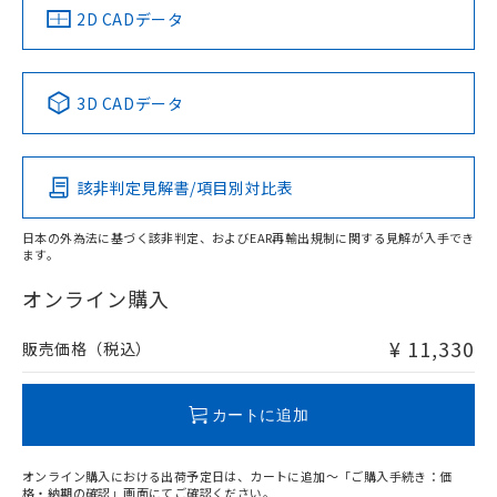
船舶規格）
船舶規格）
船舶規格）
船舶規格
中国 RoHS
注意事項・凡例
2D CADデータ
No
No
No
No
中国 RoHS表
※1 ※2
3D CADデータ
この製品の規格認証/適合状況ページへ
Pb
Hg
Cd
Cr(VI)
その他の認証はこちらのページからご検索ください
該非判定見解書/項目別対比表
X
O
O
O
日本の外為法に基づく該非判定、およびEAR再輸出規制に関する見解が入手でき
ます。
"対応済み"や非含有の記載がされた商品であっても、流通
在庫等で未対応品が混在する可能性があります。
オンライン購入
非含有品が必要な際は、弊社営業部門もしくは販売店へお
問い合わせください。
¥ 11,330
販売価格（税込）
この製品のRoHS/REACH対応状況ページへ
カートに追加
オンライン購入における出荷予定日は、カートに追加～「ご購入手続き：価
格・納期の確認」画面にてご確認ください。