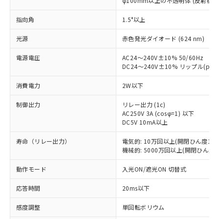
φ100mm以上の不透明体 (反射板E3
指向角
1.5°以上
光源
赤色発光ダイオード (624 nm)
電源電圧
AC24～240V±10% 50/60Hz
DC24～240V±10% リップル(p-p
消費電力
2W以下
制御出力
リレー出力 (1c)
AC250V 3A (cosφ=1) 以下
DC5V 10mA以上
寿命（リレー出力）
電気的: 10万回以上(開閉ひん度180
機械的: 5000万回以上(開閉ひん度18
動作モード
入光ON/遮光ON 切替式
応答時間
20ms以下
※1 対応状況
感度調整
単回転ボリウム