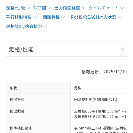
定格/性能
外形図
出力段回路図
タイムチャート
平行移動特性
距離特性
RoHS/REACH対応状況
規格認証/適合状況
定格/性能
情報更新：2025/11/10
形状
角型
検出方式
回帰反射形(MSR機能なし)
検出距離
反射板E39-R1使用: 100mm～7m
反射板E39-R2使用: 100mm～11m
標準検出物体
φ75mm以上の不透明体 (反射板E39