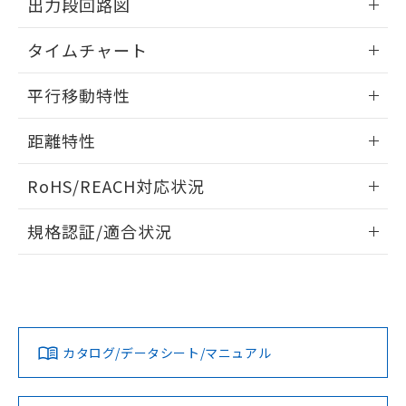
※当社の共同利用者とは、
"個人情報
出力段回路図
51物質の非含有証明書（当社基準）
の共同利用に関して"
の「1.共同利
※本証明書は発行日時点で非含有を証明す
情報更新：2025/11/10
用者の範囲」に記載されている法人を
タイムチャート
るもので、過去に遡って非含有を証明する
指します。
ものではありません。
情報更新：2025/11/10
また、RoHS指令のフタル酸エステル類４
平行移動特性
物質の対応では、対応完了までの期間は出
荷製品に未対応品が混在することから備考
情報更新：2025/11/10
距離特性
欄に対応日を記載しておりました。
既に当社にて対応品への在庫切替を完了
情報更新：2025/11/10
RoHS/REACH対応状況
していることから、特段のことがない限
り、2022年1月12日より割愛しておりま
受光出力-距離特性
情報更新：2026/7/29
す。
規格認証/適合状況
EU RoHS
注意事項・凡例
UL認証
CSA認証
CEマーキング
No
No
Yes
対応状況
対応予定月
※1
※2
カタログ/データシート/マニュアル
対応済み
LR型式承認
DNV型式承認
BV型式承認
KR型式承
（イギリス
（ノルウェー
（フランス
（韓国