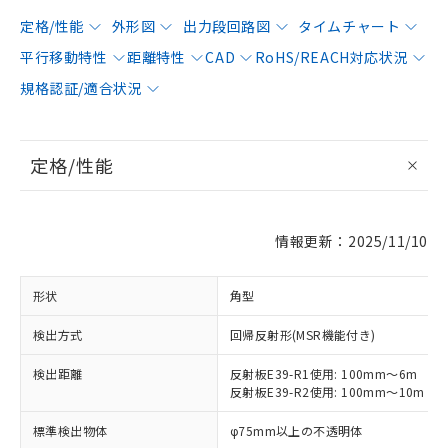
定格/性能
外形図
出力段回路図
タイムチャート
平行移動特性
距離特性
CAD
RoHS/REACH対応状況
規格認証/適合状況
定格/性能
情報更新：2025/11/10
形状
角型
検出方式
回帰反射形(MSR機能付き)
検出距離
反射板E39-R1使用: 100mm～6m
反射板E39-R2使用: 100mm～10m
標準検出物体
φ75mm以上の不透明体