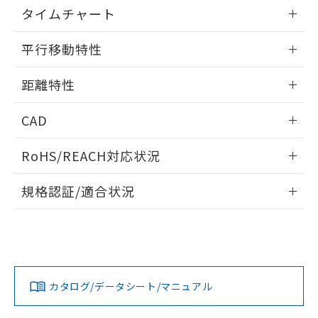
EU RoHS指令（10物質）の非含有証明書
情報更新：2025/11/10
※当社の共同利用者とは、
"個人情報
タイムチャート
51物質の非含有証明書（当社基準）
の共同利用に関して"
の「1.共同利
※本証明書は発行日時点で非含有を証明す
用者の範囲」に記載されている法人を
情報更新：2025/11/10
るもので、過去に遡って非含有を証明する
平行移動特性
指します。
ものではありません。
また、RoHS指令のフタル酸エステル類４
情報更新：2025/11/10
距離特性
物質の対応では、対応完了までの期間は出
荷製品に未対応品が混在することから備考
情報更新：2025/11/10
CAD
欄に対応日を記載しておりました。
既に当社にて対応品への在庫切替を完了
受光出力-距離特性
ログイン/会員登録いただくと、CADデータをダウンロー
していることから、特段のことがない限
RoHS/REACH対応状況
ドすることができます。
り、2022年1月12日より割愛しておりま
す。
情報更新：2026/7/29
規格認証/適合状況
ログイン/会員登録
EU RoHS
注意事項・凡例
UL認証
CSA認証
CEマーキング
No
No
Yes
対応状況
対応予定月
※1
※2
ダウンロードデータをご利用いただく前に、以下を必ずお読
みください。
カタログ/データシート/マニュアル
対応済み
ソフトウェアの使用条件
LR型式承認
DNV型式承認
BV型式承認
KR型式承