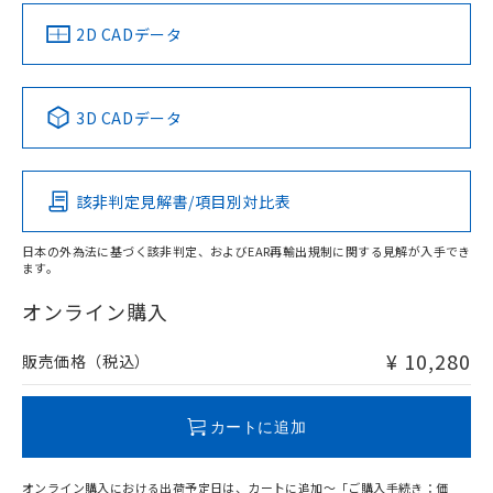
（イギリス
（ノルウェー
（フランス
（韓国
船舶規格）
船舶規格）
船舶規格）
船舶規格
中国 RoHS
注意事項・凡例
2D CADデータ
No
No
No
No
中国 RoHS表
※1 ※2
3D CADデータ
この製品の規格認証/適合状況ページへ
Pb
Hg
Cd
Cr(VI)
その他の認証はこちらのページからご検索ください
該非判定見解書/項目別対比表
X
O
O
O
日本の外為法に基づく該非判定、およびEAR再輸出規制に関する見解が入手でき
ます。
"対応済み"や非含有の記載がされた商品であっても、流通
在庫等で未対応品が混在する可能性があります。
オンライン購入
非含有品が必要な際は、弊社営業部門もしくは販売店へお
問い合わせください。
¥ 10,280
販売価格（税込）
この製品のRoHS/REACH対応状況ページへ
カートに追加
オンライン購入における出荷予定日は、カートに追加～「ご購入手続き：価