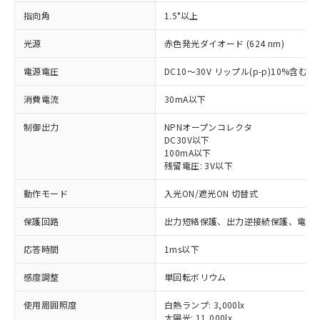
指向角
1.5°以上
光源
赤色発光ダイオード (624 nm)
電源電圧
DC10～30V リップル(p-p)10%含む
消費電流
30mA以下
制御出力
NPNオープンコレクタ
DC30V以下
100mA以下
残留電圧: 3V以下
動作モード
入光ON/遮光ON 切替式
保護回路
出力短絡保護、出力逆接続保護、電源
応答時間
1ms以下
感度調整
単回転ボリウム
※1 対応状況
使用周囲照度
白熱ランプ: 3,000lx
太陽光: 11,000lx