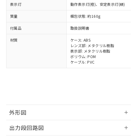
類(PBB) 1000ppm以下、ポリ臭化ジフェニルエーテル類
Cr(Ⅵ)(六価クロム) : 1000ppm、 PBBs(ポリ臭化ビフェ
とります。
表示灯
了承ください。
動作表示灯(橙)、安定表示灯(緑)
(PBDE) 1000ppm以下、フタル酸ビス(2-エチルヘキシ
○
一定数以上の在庫あり
ニル類) : 1000ppm、 PBDEs(ポリ臭化ジフェニルエーテ
当社は規制貨物を破棄する場合は、完
ル) (DEHP)(別名：DOP) 1000ppm以下、フタル酸ブチ
正式な納期状況および標準価格はお客
ル類) : 1000ppm、
ルベンジル（BBP） 1000ppm以下、フタル酸ジブチル
全に破砕するなど、違法に輸出されな
DBP(フタル酸ジブチル) : 1000ppm、 DIBP(フタル酸ジ
質量
梱包状態: 約160g
様のお取引先、またはお客様担当のオ
（DBP） 1000ppm以下、フタル酸ジイソブチル
イソブチル) : 1000ppm、 BBP(フタル酸ブチルベンジ
△
一定数には満たないが在庫あり
いよう必要な手段を講じます。
ムロン制御機器販売店・当社販売員に
(DIBP) 1000ppm以下
ル) : 1000ppm、
付属品
当社は貴社製品を、核兵器、ミサイ
取扱説明書
但し、RoHS指令で産業用監視および制御機器に対する
DEHP(フタル酸ビス(2-エチルヘキシル)) : 1000ppm
ご相談ください。
適用除外項目は除く。
ル、化学兵器、生物兵器またはその他
－
在庫なし(最新の在庫状況につ
オムロン制御機器販売店や当社販売拠
フタル酸エステル類の４物質については閾値を超える意
材質
ケース: ABS
武器並びにこれらの製造装置等に一切
いては、お客様のお取引先、ま
図的な使用がないことを確認しています。
点は「
販売ネットワーク
」をご確認
レンズ部: メタクリル樹脂
※2 環境保護使用期限
使用いたしません。
たはお客様担当のオムロン制御
ください。
表示部: メタクリル樹脂
当社は、貴社製品を第三者に販売する
機器販売店・当社販売員にご確
在庫状況および標準価格結果を当社の
ボリウム: POM
※2 対応予定月
「ｅ」：有害物質（10物質）のすべてが基
場合は、上記1、2および3の内容を当
認ください)
事前の承諾なく第三者に漏洩または開
ケーブル: PVC
準値以下であることを示します。
該第三者に通知します。また当社は、
示しないようお願いします。
部品在庫の切り替え状況などにより、予定
「10」：通常の使用状況下において有害物
販売先および販売に係わる関係者が違
マイパーツ機能（部品リスト作成サー
空
受注生産機種、また在庫状況の
月が前後することがあります。
質が外部に漏えいし、環境に深刻な影響を
法に輸出するおそれがある場合は、取
ビス）をご利用いただくには、I-Web
白
情報を公開していない機種
及ぼさない年数を意味します。
り引きをいたしません。
メンバーズにご登録されている必要が
「－」：未確認です。当社販売部門へお問
あります。
い合わせください。
お客様が当ウェブサイト上で当社にご
※3 非含有証明書ダウンロード
登録された部品リストについて、当社
外形図
および当社の共同利用者が、当社の製
下記の非含有証明書をダウンロードするこ
品・サービスに関するお客様との取
情報更新：2025/11/10
とができます。
合意する
キャンセル
出力段回路図
引・商談に必要な範囲で利用すること
をご了承ください。