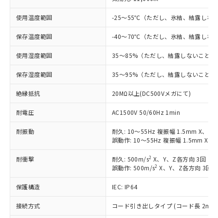
対応済み：EU RoHS指令（10物質）の
非含有に対応した製品が提供可能な商品で
使用温度範囲
-25～55℃（ただし、氷結、結露しな
す。
対応予定：EU RoHS指令（10物質）の非含
保存温度範囲
-40～70℃（ただし、氷結、結露しな
ご利用条件
有に対応した製品に切り替える予定のある
使用湿度範囲
35～85%（ただし、結露しないこと）
商品です。
対応予定なし：EU RoHS指令（10物質）の
以下の条件をお読みいただき、同意のうえ
保存湿度範囲
35～95%（ただし、結露しないこと）
非含有に非対応の商品で、対応品を出す予
ご利用ください。
定はありません。
絶縁抵抗
20MΩ以上(DC500Vメガにて)
調査・確認中：EU RoHS指令（10物質）の
本サービスは、当社制御機器事業取扱
※1 中国RoHS○×表
非含有の対応状況を調査中または確認中の
耐電圧
商品の当社在庫状況および標準価格
AC1500V 50/60Hz 1min
商品です。
(税抜)を提供させていただくもので
「○」：最大均質材料含有率が中国RoHSの
非該当品：ライセンス料など無形物で、有
耐振動
耐久: 10～55Hz 複振幅 1.5mm X、Y
す。
基準値以下であることを示します。
害物質有無と関係のない商品です。
誤動作: 10～55Hz 複振幅 1.5mm X、
当社制御機器事業取扱商品の中には、
「×」：最大均質材料含有率が中国RoHSの
仕入先様の事情により、非含有部品として
本サービスの対象外となる商品もある
基準値を超えていることを示します。
いたものが、含有品と判明した場合などや
2
耐衝撃
耐久: 500m/s
X、Y、Z各方向 3回
当社は、これら貴社製品のうち、外国
ことをご了承ください。
「－」：未確認です。当社販売部門へお問
2
誤動作: 500m/s
X、Y、Z各方向 3回
むを得ず変更することがあります。
為替および外国貿易法に定める商品
在庫状況および標準価格照会結果は、
い合わせください。
（以下｢規制貨物等」という）を輸出
記載している更新日時点での社内デー
保護構造
IEC: IP64
*EU RoHS指令（10物質）：
または国外への提供する場合は、日本
記
タに基づき作成されるものであり、閲
説明
鉛(Pb) 1000ppm以下、 水銀(Hg) 1000ppm以下、 カド
*中国RoHS10物質の基準値 (GB/T26572)：
国政府の輸出許可(または役務取引許
号
覧された時点での実際の在庫および標
ミウム(Cd) 100ppm以下、
接続方式
コード引き出しタイプ (コード長 2m)
Pb(鉛) :1000ppm、 Hg(水銀) : 1000ppm、 Cd(カドミウ
可)を取得するなどの必要な手続きを
六価クロム(Cr(Ⅵ)) 1000ppm以下、ポリ臭化ビフェニル
ム) : 100ppm、
準価格とは異なる場合があることをご