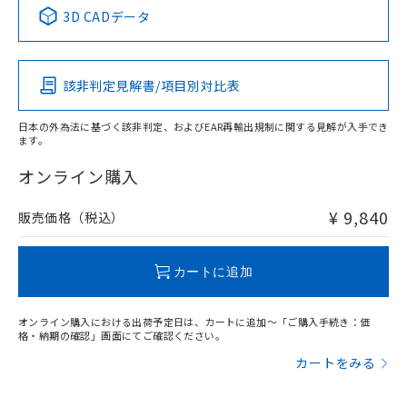
中国 RoHS表
※1 ※2
3D CADデータ
この製品の規格認証/適合状況ページへ
Pb
Hg
Cd
Cr(VI)
その他の認証はこちらのページからご検索ください
該非判定見解書/項目別対比表
X
O
O
O
日本の外為法に基づく該非判定、およびEAR再輸出規制に関する見解が入手でき
ます。
"対応済み"や非含有の記載がされた商品であっても、流通
在庫等で未対応品が混在する可能性があります。
オンライン購入
非含有品が必要な際は、弊社営業部門もしくは販売店へお
問い合わせください。
¥ 9,840
販売価格（税込）
この製品のRoHS/REACH対応状況ページへ
カートに追加
オンライン購入における出荷予定日は、カートに追加～「ご購入手続き：価
格・納期の確認」画面にてご確認ください。
カートをみる