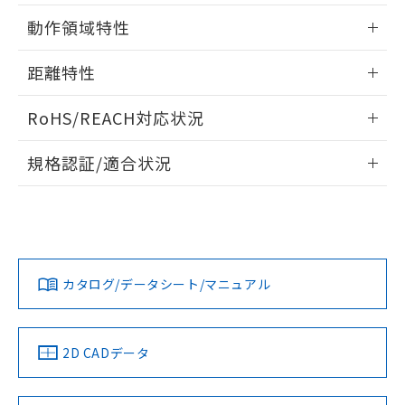
用者の範囲」に記載されている法人を
情報更新：2025/11/10
るもので、過去に遡って非含有を証明する
指します。
動作領域特性
ものではありません。
また、RoHS指令のフタル酸エステル類４
情報更新：2025/11/10
距離特性
物質の対応では、対応完了までの期間は出
荷製品に未対応品が混在することから備考
情報更新：2025/11/10
欄に対応日を記載しておりました。
RoHS/REACH対応状況
既に当社にて対応品への在庫切替を完了
受光出力-距離特性
していることから、特段のことがない限
情報更新：2026/7/29
規格認証/適合状況
り、2022年1月12日より割愛しておりま
す。
EU RoHS
注意事項・凡例
UL認証
CSA認証
CEマーキング
No
No
Yes
対応状況
対応予定月
※1
※2
カタログ/データシート/マニュアル
対応済み
LR型式承認
DNV型式承認
BV型式承認
KR型式承
（イギリス
（ノルウェー
（フランス
（韓国
船舶規格）
船舶規格）
船舶規格）
船舶規格
中国 RoHS
注意事項・凡例
2D CADデータ
No
No
No
No