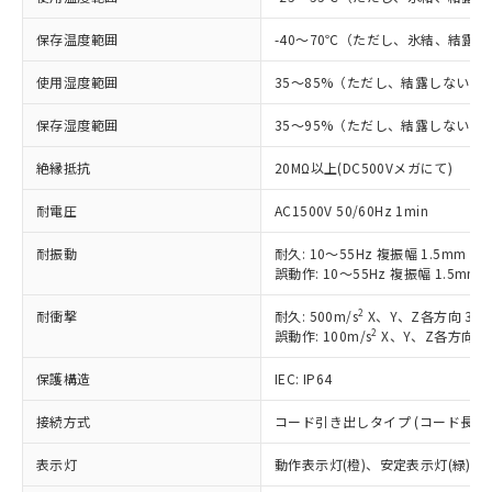
す。
対応予定：EU RoHS指令（10物質）の非含
保存温度範囲
-40～70℃（ただし、氷結、結露
ご利用条件
有に対応した製品に切り替える予定のある
商品です。
使用湿度範囲
35～85%（ただし、結露しないこ
対応予定なし：EU RoHS指令（10物質）の
以下の条件をお読みいただき、同意のうえ
非含有に非対応の商品で、対応品を出す予
保存湿度範囲
35～95%（ただし、結露しないこ
ご利用ください。
定はありません。
絶縁抵抗
20MΩ以上(DC500Vメガにて)
調査・確認中：EU RoHS指令（10物質）の
本サービスは、当社制御機器事業取扱
※1 中国RoHS○×表
非含有の対応状況を調査中または確認中の
商品の当社在庫状況および標準価格
耐電圧
AC1500V 50/60Hz 1min
商品です。
(税抜)を提供させていただくもので
「○」：最大均質材料含有率が中国RoHSの
非該当品：ライセンス料など無形物で、有
す。
耐振動
耐久: 10～55Hz 複振幅 1.5mm X
基準値以下であることを示します。
害物質有無と関係のない商品です。
誤動作: 10～55Hz 複振幅 1.5mm
当社制御機器事業取扱商品の中には、
「×」：最大均質材料含有率が中国RoHSの
仕入先様の事情により、非含有部品として
本サービスの対象外となる商品もある
基準値を超えていることを示します。
いたものが、含有品と判明した場合などや
当社は、これら貴社製品のうち、外国
2
耐衝撃
耐久: 500m/s
X、Y、Z各方向 3回
ことをご了承ください。
「－」：未確認です。当社販売部門へお問
むを得ず変更することがあります。
2
誤動作: 100m/s
X、Y、Z各方向 3
為替および外国貿易法に定める商品
在庫状況および標準価格照会結果は、
い合わせください。
（以下｢規制貨物等」という）を輸出
記載している更新日時点での社内デー
保護構造
IEC: IP64
*EU RoHS指令（10物質）：
または国外への提供する場合は、日本
記
タに基づき作成されるものであり、閲
説明
鉛(Pb) 1000ppm以下、 水銀(Hg) 1000ppm以下、 カド
*中国RoHS10物質の基準値 (GB/T26572)：
国政府の輸出許可(または役務取引許
号
覧された時点での実際の在庫および標
ミウム(Cd) 100ppm以下、
Pb(鉛) :1000ppm、 Hg(水銀) : 1000ppm、 Cd(カドミウ
接続方式
コード引き出しタイプ (コード長 2m
可)を取得するなどの必要な手続きを
六価クロム(Cr(Ⅵ)) 1000ppm以下、ポリ臭化ビフェニル
ム) : 100ppm、
準価格とは異なる場合があることをご
類(PBB) 1000ppm以下、ポリ臭化ジフェニルエーテル類
Cr(Ⅵ)(六価クロム) : 1000ppm、 PBBs(ポリ臭化ビフェ
とります。
了承ください。
(PBDE) 1000ppm以下、フタル酸ビス(2-エチルヘキシ
表示灯
動作表示灯(橙)、安定表示灯(緑)
○
一定数以上の在庫あり
ニル類) : 1000ppm、 PBDEs(ポリ臭化ジフェニルエーテ
当社は規制貨物を破棄する場合は、完
ル) (DEHP)(別名：DOP) 1000ppm以下、フタル酸ブチ
正式な納期状況および標準価格はお客
ル類) : 1000ppm、