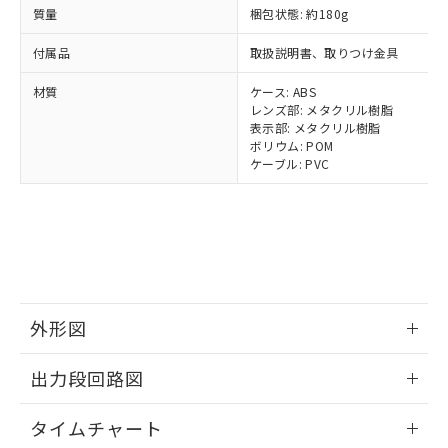
ルベンジル（BBP） 1000ppm以下、フタル酸ジブチル
全に破砕するなど、違法に輸出されな
DBP(フタル酸ジブチル) : 1000ppm、 DIBP(フタル酸ジ
様のお取引先、またはお客様担当のオ
質量
梱包状態: 約180g
（DBP） 1000ppm以下、フタル酸ジイソブチル
イソブチル) : 1000ppm、 BBP(フタル酸ブチルベンジ
△
一定数には満たないが在庫あり
いよう必要な手段を講じます。
ムロン制御機器販売店・当社販売員に
(DIBP) 1000ppm以下
ル) : 1000ppm、
当社は貴社製品を、核兵器、ミサイ
但し、RoHS指令で産業用監視および制御機器に対する
DEHP(フタル酸ビス(2-エチルヘキシル)) : 1000ppm
付属品
取扱説明書、取りつけ金具
ご相談ください。
適用除外項目は除く。
ル、化学兵器、生物兵器またはその他
－
在庫なし(最新の在庫状況につ
オムロン制御機器販売店や当社販売拠
フタル酸エステル類の４物質については閾値を超える意
武器並びにこれらの製造装置等に一切
材質
ケース: ABS
いては、お客様のお取引先、ま
図的な使用がないことを確認しています。
点は「
販売ネットワーク
」をご確認
※2 環境保護使用期限
レンズ部: メタクリル樹脂
使用いたしません。
たはお客様担当のオムロン制御
ください。
表示部: メタクリル樹脂
当社は、貴社製品を第三者に販売する
機器販売店・当社販売員にご確
在庫状況および標準価格結果を当社の
ボリウム: POM
※2 対応予定月
「ｅ」：有害物質（10物質）のすべてが基
場合は、上記1、2および3の内容を当
認ください)
事前の承諾なく第三者に漏洩または開
ケーブル: PVC
準値以下であることを示します。
該第三者に通知します。また当社は、
示しないようお願いします。
部品在庫の切り替え状況などにより、予定
「10」：通常の使用状況下において有害物
販売先および販売に係わる関係者が違
マイパーツ機能（部品リスト作成サー
空
受注生産機種、また在庫状況の
月が前後することがあります。
質が外部に漏えいし、環境に深刻な影響を
法に輸出するおそれがある場合は、取
ビス）をご利用いただくには、I-Web
白
情報を公開していない機種
及ぼさない年数を意味します。
り引きをいたしません。
メンバーズにご登録されている必要が
「－」：未確認です。当社販売部門へお問
あります。
い合わせください。
お客様が当ウェブサイト上で当社にご
※3 非含有証明書ダウンロード
登録された部品リストについて、当社
外形図
および当社の共同利用者が、当社の製
下記の非含有証明書をダウンロードするこ
品・サービスに関するお客様との取
とができます。
情報更新：2025/11/10
合意する
キャンセル
引・商談に必要な範囲で利用すること
出力段回路図
をご了承ください。
EU RoHS指令（10物質）の非含有証明書
※当社の共同利用者とは、
"個人情報
情報更新：2025/11/10
51物質の非含有証明書（当社基準）
タイムチャート
の共同利用に関して"
の「1.共同利
※本証明書は発行日時点で非含有を証明す