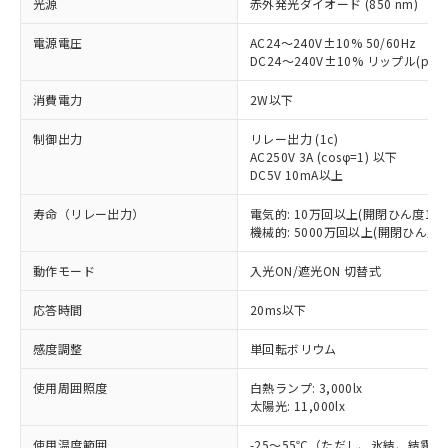
光源
赤外発光ダイオード (850 nm)
電源電圧
AC24～240V±10% 50/60Hz
DC24～240V±10% リップル(p-p
消費電力
2W以下
制御出力
リレー出力 (1c)
AC250V 3A (cosφ=1) 以下
DC5V 10mA以上
寿命（リレー出力）
電気的: 10万回以上(開閉ひん度180
機械的: 5000万回以上(開閉ひん度18
動作モード
入光ON/遮光ON 切替式
応答時間
20ms以下
感度調整
単回転ボリウム
※1 対応状況
使用周囲照度
白熱ランプ: 3,000lx
太陽光: 11,000lx
対応済み：EU RoHS指令（10物質）の
非含有に対応した製品が提供可能な商品で
使用温度範囲
-25～55℃（ただし、氷結、結露