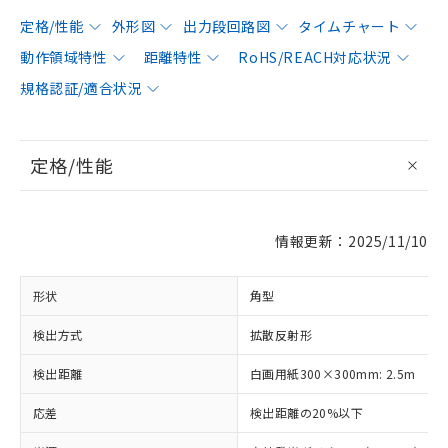
定格/性能
外形図
出力段回路図
タイムチャート
動作領域特性
距離特性
RoHS/REACH対応状況
規格認証/適合状況
定格/性能
情報更新：2025/11/10
形状
角型
検出方式
拡散反射形
検出距離
白画用紙300×300mm: 2.5m
応差
検出距離の20%以下