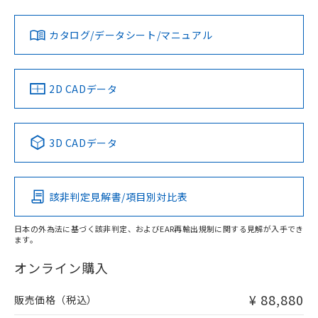
対応状況
対応予定月
※1
※2
ダウンロードデータをご利用いただく前に、以下を必ずお読
みください。
カタログ/データシート/マニュアル
対応済み
ソフトウェアの使用条件
LR型式承認
DNV型式承認
BV型式承認
KR型式承
（イギリス
（ノルウェー
（フランス
（韓国
船舶規格）
船舶規格）
船舶規格）
船舶規格
中国 RoHS
注意事項・凡例
2D CADデータ
No
No
No
No
中国 RoHS表
※1 ※2
3D CADデータ
この製品の規格認証/適合状況ページへ
Pb
Hg
Cd
Cr(VI)
その他の認証はこちらのページからご検索ください
該非判定見解書/項目別対比表
X
O
O
O
日本の外為法に基づく該非判定、およびEAR再輸出規制に関する見解が入手でき
ます。
"対応済み"や非含有の記載がされた商品であっても、流通
在庫等で未対応品が混在する可能性があります。
オンライン購入
非含有品が必要な際は、弊社営業部門もしくは販売店へお
問い合わせください。
¥ 88,880
販売価格（税込）