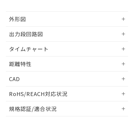
とができます。
合意する
キャンセル
引・商談に必要な範囲で利用すること
をご了承ください。
EU RoHS指令（10物質）の非含有証明書
※当社の共同利用者とは、
"個人情報
外形図
51物質の非含有証明書（当社基準）
の共同利用に関して"
の「1.共同利
※本証明書は発行日時点で非含有を証明す
用者の範囲」に記載されている法人を
情報更新：2025/03/10
出力段回路図
るもので、過去に遡って非含有を証明する
指します。
ものではありません。
情報更新：2025/03/10
また、RoHS指令のフタル酸エステル類４
タイムチャート
物質の対応では、対応完了までの期間は出
荷製品に未対応品が混在することから備考
情報更新：2025/03/10
距離特性
欄に対応日を記載しておりました。
既に当社にて対応品への在庫切替を完了
情報更新：2025/03/10
していることから、特段のことがない限
CAD
り、2022年1月12日より割愛しておりま
ビーム径-距離特性
ログイン/会員登録いただくと、CADデータをダウンロー
す。
RoHS/REACH対応状況
ドすることができます。
情報更新：2026/7/29
規格認証/適合状況
ログイン/会員登録
EU RoHS
注意事項・凡例
UL認証
CSA認証
CEマーキング
Yes
Yes
Yes