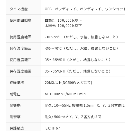
※1 対応状況
タイマ機能
OFF、オフディレイ、オンディレイ、ワンショット
対応済み：EU RoHS指令（10物質）の
使用周囲照度
白熱灯: 100,000lx以下
非含有に対応した製品が提供可能な商品で
太陽光: 100,000lx以下
す。
対応予定：EU RoHS指令（10物質）の非含
使用温度範囲
-30～55℃（ただし、氷結、結露しないこと）
ご利用条件
有に対応した製品に切り替える予定のある
商品です。
保存温度範囲
-30～70℃（ただし、氷結、結露しないこと）
対応予定なし：EU RoHS指令（10物質）の
以下の条件をお読みいただき、同意のうえ
使用湿度範囲
35～85%RH（ただし、結露しないこと）
非含有に非対応の商品で、対応品を出す予
ご利用ください。
定はありません。
保存湿度範囲
35～95%RH（ただし、結露しないこと）
調査・確認中：EU RoHS指令（10物質）の
本サービスは、当社制御機器事業取扱
※1 中国RoHS○×表
非含有の対応状況を調査中または確認中の
商品の当社在庫状況および標準価格
絶縁抵抗
20MΩ以上(DC500Vメガにて)
商品です。
(税抜)を提供させていただくもので
「○」：最大均質材料含有率が中国RoHSの
非該当品：ライセンス料など無形物で、有
す。
耐電圧
AC1000V 50/60Hz 1min
基準値以下であることを示します。
害物質有無と関係のない商品です。
当社制御機器事業取扱商品の中には、
「×」：最大均質材料含有率が中国RoHSの
仕入先様の事情により、非含有部品として
耐振動
耐久: 10～55Hz 複振幅 1.5mm X、Y、Z各方向 2h
本サービスの対象外となる商品もある
基準値を超えていることを示します。
いたものが、含有品と判明した場合などや
当社は、これら貴社製品のうち、外国
ことをご了承ください。
「－」：未確認です。当社販売部門へお問
むを得ず変更することがあります。
為替および外国貿易法に定める商品
2
耐衝撃
耐久: 500m/s
X、Y、Z各方向 3回
在庫状況および標準価格照会結果は、
い合わせください。
（以下｢規制貨物等」という）を輸出
記載している更新日時点での社内デー
保護構造
*EU RoHS指令（10物質）：
IEC: IP67
または国外への提供する場合は、日本
記
タに基づき作成されるものであり、閲
説明