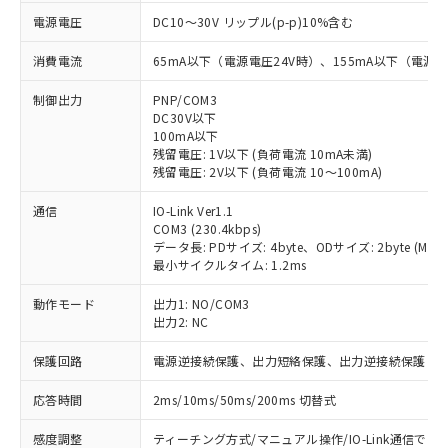
電源電圧
DC10～30V リップル(p-p)10%含む
消費電流
65mA以下（電源電圧24V時）、155mA以下（電源電
制御出力
PNP/COM3
DC30V以下
100mA以下
残留電圧: 1V以下 (負荷電流 10mA未満)
残留電圧: 2V以下 (負荷電流 10～100mA)
通信
IO-Link Ver1.1
COM3 (230.4kbps)
データ長: PDサイズ: 4byte、ODサイズ: 2byte (M-seque
最小サイクルタイム: 1.2ms
動作モード
出力1: NO/COM3
出力2: NC
保護回路
電源逆接続保護、出力短絡保護、出力逆接続保護
応答時間
2ms/10ms/50ms/200ms 切替式
感度調整
ティーチング方式/マニュアル操作/IO-Link通信での