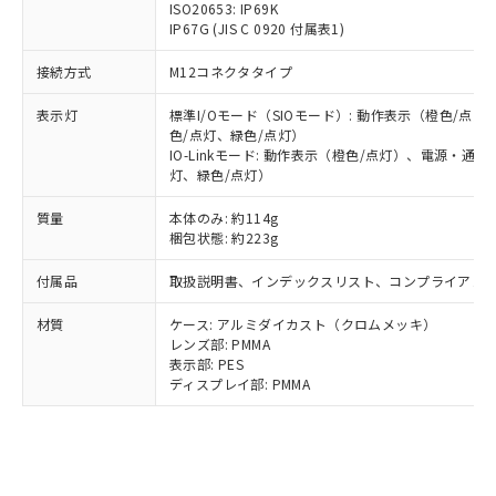
鉛(Pb) 1000ppm以下、 水銀(Hg) 1000ppm以下、 カド
*中国RoHS10物質の基準値 (GB/T26572)：
ISO20653: IP69K
国政府の輸出許可(または役務取引許
号
覧された時点での実際の在庫および標
ミウム(Cd) 100ppm以下、
Pb(鉛) :1000ppm、 Hg(水銀) : 1000ppm、 Cd(カドミウ
IP67G (JIS C 0920 付属表1)
可)を取得するなどの必要な手続きを
六価クロム(Cr(Ⅵ)) 1000ppm以下、ポリ臭化ビフェニル
ム) : 100ppm、
準価格とは異なる場合があることをご
類(PBB) 1000ppm以下、ポリ臭化ジフェニルエーテル類
Cr(Ⅵ)(六価クロム) : 1000ppm、 PBBs(ポリ臭化ビフェ
とります。
了承ください。
接続方式
(PBDE) 1000ppm以下、フタル酸ビス(2-エチルヘキシ
M12コネクタタイプ
○
一定数以上の在庫あり
ニル類) : 1000ppm、 PBDEs(ポリ臭化ジフェニルエーテ
当社は規制貨物を破棄する場合は、完
ル) (DEHP)(別名：DOP) 1000ppm以下、フタル酸ブチ
正式な納期状況および標準価格はお客
ル類) : 1000ppm、
ルベンジル（BBP） 1000ppm以下、フタル酸ジブチル
全に破砕するなど、違法に輸出されな
DBP(フタル酸ジブチル) : 1000ppm、 DIBP(フタル酸ジ
様のお取引先、またはお客様担当のオ
表示灯
標準I/Oモード（SIOモード）: 動作表示（橙色/
（DBP） 1000ppm以下、フタル酸ジイソブチル
イソブチル) : 1000ppm、 BBP(フタル酸ブチルベンジ
△
一定数には満たないが在庫あり
いよう必要な手段を講じます。
色/点灯、緑色/点灯）
ムロン制御機器販売店・当社販売員に
(DIBP) 1000ppm以下
ル) : 1000ppm、
当社は貴社製品を、核兵器、ミサイ
但し、RoHS指令で産業用監視および制御機器に対する
IO-Linkモード: 動作表示（橙色/点灯）、電源・
DEHP(フタル酸ビス(2-エチルヘキシル)) : 1000ppm
ご相談ください。
適用除外項目は除く。
灯、緑色/点灯）
ル、化学兵器、生物兵器またはその他
－
在庫なし(最新の在庫状況につ
オムロン制御機器販売店や当社販売拠
フタル酸エステル類の４物質については閾値を超える意
武器並びにこれらの製造装置等に一切
いては、お客様のお取引先、ま
図的な使用がないことを確認しています。
点は「
販売ネットワーク
」をご確認
質量
本体のみ: 約114g
※2 環境保護使用期限
使用いたしません。
たはお客様担当のオムロン制御
ください。
梱包状態: 約223g
当社は、貴社製品を第三者に販売する
機器販売店・当社販売員にご確
在庫状況および標準価格結果を当社の
※2 対応予定月
「ｅ」：有害物質（10物質）のすべてが基
場合は、上記1、2および3の内容を当
認ください)
事前の承諾なく第三者に漏洩または開
付属品
取扱説明書、インデックスリスト、コンプライアンス
準値以下であることを示します。
該第三者に通知します。また当社は、
示しないようお願いします。
部品在庫の切り替え状況などにより、予定
「10」：通常の使用状況下において有害物
販売先および販売に係わる関係者が違
マイパーツ機能（部品リスト作成サー
材質
ケース: アルミダイカスト（クロムメッキ）
空
受注生産機種、また在庫状況の
月が前後することがあります。
質が外部に漏えいし、環境に深刻な影響を
法に輸出するおそれがある場合は、取
レンズ部: PMMA
ビス）をご利用いただくには、I-Web
白
情報を公開していない機種
及ぼさない年数を意味します。
り引きをいたしません。
表示部: PES
メンバーズにご登録されている必要が
「－」：未確認です。当社販売部門へお問
ディスプレイ部: PMMA
あります。
い合わせください。
お客様が当ウェブサイト上で当社にご
※3 非含有証明書ダウンロード
登録された部品リストについて、当社
および当社の共同利用者が、当社の製
下記の非含有証明書をダウンロードするこ
品・サービスに関するお客様との取