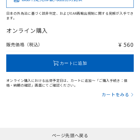
当社は貴社製品を、核兵器、ミサイ
O
O
O
O
DEHP(フタル酸ビス(2-エチルヘキシル)) : 1000ppm
ご相談ください。
適用除外項目は除く。
ル、化学兵器、生物兵器またはその他
－
在庫なし(最新の在庫状況につ
オムロン制御機器販売店や当社販売拠
フタル酸エステル類の４物質については閾値を超える意
武器並びにこれらの製造装置等に一切
日本の外為法に基づく該非判定、およびEAR再輸出規制に関する見解が入手でき
いては、お客様のお取引先、ま
図的な使用がないことを確認しています。
点は「
販売ネットワーク
」をご確認
ます。
※2 環境保護使用期限
使用いたしません。
たはお客様担当のオムロン制御
ください。
"対応済み"や非含有の記載がされた商品であっても、流通
当社は、貴社製品を第三者に販売する
機器販売店・当社販売員にご確
在庫状況および標準価格結果を当社の
在庫等で未対応品が混在する可能性があります。
オンライン購入
※2 対応予定月
「ｅ」：有害物質（10物質）のすべてが基
場合は、上記1、2および3の内容を当
認ください)
事前の承諾なく第三者に漏洩または開
非含有品が必要な際は、弊社営業部門もしくは販売店へお
準値以下であることを示します。
該第三者に通知します。また当社は、
示しないようお願いします。
問い合わせください。
¥ 560
販売価格（税込）
部品在庫の切り替え状況などにより、予定
「10」：通常の使用状況下において有害物
販売先および販売に係わる関係者が違
マイパーツ機能（部品リスト作成サー
空
受注生産機種、また在庫状況の
月が前後することがあります。
質が外部に漏えいし、環境に深刻な影響を
法に輸出するおそれがある場合は、取
ビス）をご利用いただくには、I-Web
白
情報を公開していない機種
及ぼさない年数を意味します。
この製品のRoHS/REACH対応状況ページへ
り引きをいたしません。
メンバーズにご登録されている必要が
カートに追加
「－」：未確認です。当社販売部門へお問
あります。
い合わせください。
お客様が当ウェブサイト上で当社にご
※3 非含有証明書ダウンロード
登録された部品リストについて、当社
オンライン購入における出荷予定日は、カートに追加～「ご購入手続き：価
格・納期の確認」画面にてご確認ください。
および当社の共同利用者が、当社の製
下記の非含有証明書をダウンロードするこ
品・サービスに関するお客様との取
カートをみる
とができます。
合意する
キャンセル
引・商談に必要な範囲で利用すること
をご了承ください。
EU RoHS指令（10物質）の非含有証明書
※当社の共同利用者とは、
"個人情報
51物質の非含有証明書（当社基準）
の共同利用に関して"
の「1.共同利
※本証明書は発行日時点で非含有を証明す
用者の範囲」に記載されている法人を
るもので、過去に遡って非含有を証明する
指します。
ページ先頭へ戻る
ものではありません。