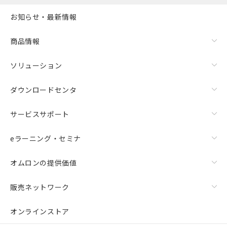
また、RoHS指令のフタル酸エステル類４
お知らせ・最新情報
物質の対応では、対応完了までの期間は出
荷製品に未対応品が混在することから備考
欄に対応日を記載しておりました。
商品情報
既に当社にて対応品への在庫切替を完了
していることから、特段のことがない限
ソリューション
り、2022年1月12日より割愛しておりま
す。
ダウンロードセンタ
サービスサポート
eラーニング・セミナ
オムロンの提供価値
販売ネットワーク
オンラインストア