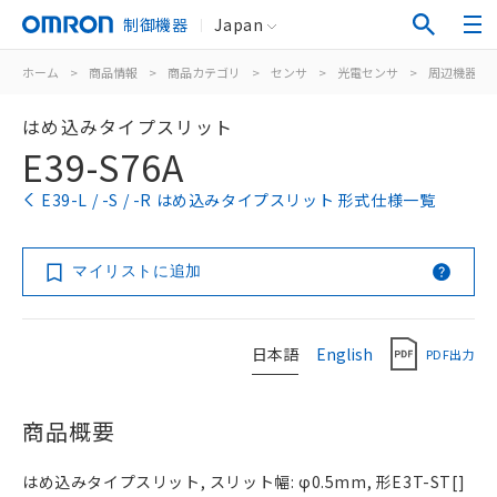
制御機器
Japan
ホーム
>
商品情報
>
商品カテゴリ
>
センサ
>
光電センサ
>
周辺機器
>
はめ込みタイプスリット
E39-S76A
E39-L / -S / -R はめ込みタイプスリット 形式仕様一覧
マイリストに追加
日本語
English
PDF出力
商品概要
はめ込みタイプスリット, スリット幅: φ0.5mm, 形E3T-ST[]