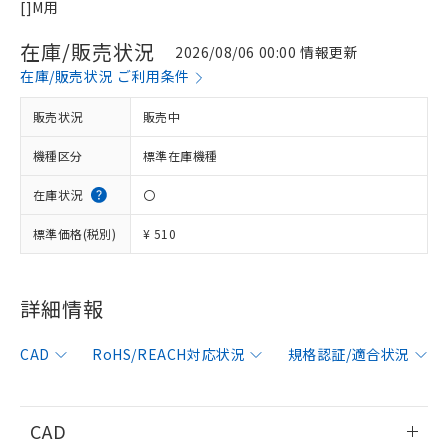
[]M用
在庫/販売状況
2026/08/06 00:00 情報更新
在庫/販売状況 ご利用条件
販売状況
販売中
機種区分
標準在庫機種
在庫状況
〇
標準価格(税別)
¥ 510
詳細情報
※1 対応状況
CAD
RoHS/REACH対応状況
規格認証/適合状況
対応済み：EU RoHS指令（10物質）の
非含有に対応した製品が提供可能な商品で
す。
CAD
対応予定：EU RoHS指令（10物質）の非含