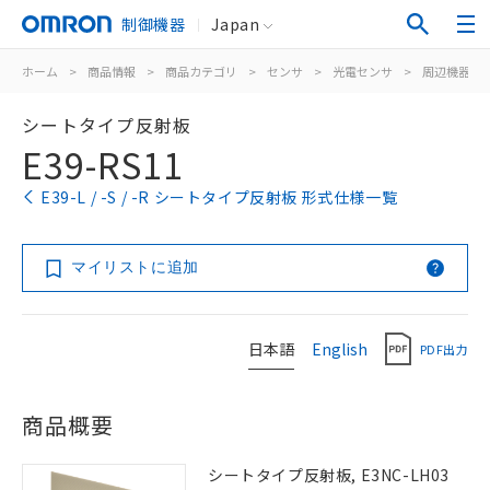
制御機器
Japan
ホーム
>
商品情報
>
商品カテゴリ
>
センサ
>
光電センサ
>
周辺機器
>
シートタイプ反射板
E39-RS11
E39-L / -S / -R シートタイプ反射板 形式仕様一覧
マイリストに追加
日本語
English
PDF出力
商品概要
シートタイプ反射板, E3NC-LH03