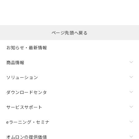
※本証明書は発行日時点で非含有を証明す
用者の範囲」に記載されている法人を
るもので、過去に遡って非含有を証明する
指します。
ものではありません。
また、RoHS指令のフタル酸エステル類４
物質の対応では、対応完了までの期間は出
ページ先頭へ戻る
荷製品に未対応品が混在することから備考
欄に対応日を記載しておりました。
お知らせ・最新情報
既に当社にて対応品への在庫切替を完了
していることから、特段のことがない限
り、2022年1月12日より割愛しておりま
商品情報
す。
ソリューション
ダウンロードセンタ
サービスサポート
eラーニング・セミナ
オムロンの提供価値