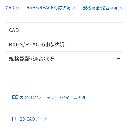
非含有に対応した製品が提供可能な商品で
す。
CAD
RoHS/REACH対応状況
規格認証/適合状況
対応予定：EU RoHS指令（10物質）の非含
ご利用条件
有に対応した製品に切り替える予定のある
商品です。
CAD
対応予定なし：EU RoHS指令（10物質）の
以下の条件をお読みいただき、同意のうえ
非含有に非対応の商品で、対応品を出す予
情報更新：2014/1/27
ご利用ください。
定はありません。
RoHS/REACH対応状況
調査・確認中：EU RoHS指令（10物質）の
本サービスは、当社制御機器事業取扱
ログイン/会員登録いただくと、CADデータをダウンロー
※1 中国RoHS○×表
非含有の対応状況を調査中または確認中の
情報更新：2026/7/29
商品の当社在庫状況および標準価格
規格認証/適合状況
ドすることができます。
商品です。
(税抜)を提供させていただくもので
「○」：最大均質材料含有率が中国RoHSの
非該当品：ライセンス料など無形物で、有
EU RoHS
注意事項・凡例
E39-RS11についての規格認証/適合状況については、「カス
す。
基準値以下であることを示します。
害物質有無と関係のない商品です。
タマーサポートセンタ お客様相談室」または貴社担当オムロ
当社制御機器事業取扱商品の中には、
「×」：最大均質材料含有率が中国RoHSの
仕入先様の事情により、非含有部品として
ログイン/会員登録
ン営業員または販売店にお問い合わせください。
本サービスの対象外となる商品もある
基準値を超えていることを示します。
いたものが、含有品と判明した場合などや
当社は、これら貴社製品のうち、外国
対応状況
対応予定月
※1
※2
ことをご了承ください。
「－」：未確認です。当社販売部門へお問
むを得ず変更することがあります。
為替および外国貿易法に定める商品
在庫状況および標準価格照会結果は、
い合わせください。
お問い合わせ
カタログ/データシート/マニュアル
（以下｢規制貨物等」という）を輸出
対応済み
記載している更新日時点での社内デー
ダウンロードデータをご利用いただく前に、以下を必ずお読
*EU RoHS指令（10物質）：
または国外への提供する場合は、日本
記
タに基づき作成されるものであり、閲
説明
鉛(Pb) 1000ppm以下、 水銀(Hg) 1000ppm以下、 カド
みください。
*中国RoHS10物質の基準値 (GB/T26572)：
国政府の輸出許可(または役務取引許
号
覧された時点での実際の在庫および標
ミウム(Cd) 100ppm以下、
Pb(鉛) :1000ppm、 Hg(水銀) : 1000ppm、 Cd(カドミウ
ソフトウェアの使用条件
可)を取得するなどの必要な手続きを
六価クロム(Cr(Ⅵ)) 1000ppm以下、ポリ臭化ビフェニル
ム) : 100ppm、
中国 RoHS
準価格とは異なる場合があることをご
注意事項・凡例
2D CADデータ
類(PBB) 1000ppm以下、ポリ臭化ジフェニルエーテル類
Cr(Ⅵ)(六価クロム) : 1000ppm、 PBBs(ポリ臭化ビフェ
とります。
了承ください。
(PBDE) 1000ppm以下、フタル酸ビス(2-エチルヘキシ
○
一定数以上の在庫あり
ニル類) : 1000ppm、 PBDEs(ポリ臭化ジフェニルエーテ
当社は規制貨物を破棄する場合は、完
ル) (DEHP)(別名：DOP) 1000ppm以下、フタル酸ブチ