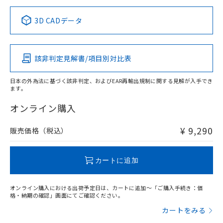
正式な納期状況および標準価格はお客
ル類) : 1000ppm、
ルベンジル（BBP） 1000ppm以下、フタル酸ジブチル
全に破砕するなど、違法に輸出されな
DBP(フタル酸ジブチル) : 1000ppm、 DIBP(フタル酸ジ
様のお取引先、またはお客様担当のオ
中国 RoHS表
※1 ※2
（DBP） 1000ppm以下、フタル酸ジイソブチル
イソブチル) : 1000ppm、 BBP(フタル酸ブチルベンジ
△
一定数には満たないが在庫あり
いよう必要な手段を講じます。
3D CADデータ
ムロン制御機器販売店・当社販売員に
(DIBP) 1000ppm以下
ル) : 1000ppm、
当社は貴社製品を、核兵器、ミサイ
但し、RoHS指令で産業用監視および制御機器に対する
DEHP(フタル酸ビス(2-エチルヘキシル)) : 1000ppm
Pb
ご相談ください。
Hg
Cd
Cr(VI)
適用除外項目は除く。
ル、化学兵器、生物兵器またはその他
－
在庫なし(最新の在庫状況につ
オムロン制御機器販売店や当社販売拠
フタル酸エステル類の４物質については閾値を超える意
武器並びにこれらの製造装置等に一切
いては、お客様のお取引先、ま
図的な使用がないことを確認しています。
点は「
販売ネットワーク
」をご確認
該非判定見解書/項目別対比表
※2 環境保護使用期限
O
使用いたしません。
O
O
O
たはお客様担当のオムロン制御
ください。
当社は、貴社製品を第三者に販売する
機器販売店・当社販売員にご確
在庫状況および標準価格結果を当社の
※2 対応予定月
「ｅ」：有害物質（10物質）のすべてが基
日本の外為法に基づく該非判定、およびEAR再輸出規制に関する見解が入手でき
場合は、上記1、2および3の内容を当
認ください)
事前の承諾なく第三者に漏洩または開
ます。
準値以下であることを示します。
該第三者に通知します。また当社は、
"対応済み"や非含有の記載がされた商品であっても、流通
示しないようお願いします。
部品在庫の切り替え状況などにより、予定
「10」：通常の使用状況下において有害物
販売先および販売に係わる関係者が違
在庫等で未対応品が混在する可能性があります。
マイパーツ機能（部品リスト作成サー
オンライン購入
空
受注生産機種、また在庫状況の
月が前後することがあります。
質が外部に漏えいし、環境に深刻な影響を
法に輸出するおそれがある場合は、取
非含有品が必要な際は、弊社営業部門もしくは販売店へお
ビス）をご利用いただくには、I-Web
白
情報を公開していない機種
及ぼさない年数を意味します。
り引きをいたしません。
問い合わせください。
メンバーズにご登録されている必要が
¥ 9,290
販売価格（税込）
「－」：未確認です。当社販売部門へお問
あります。
い合わせください。
お客様が当ウェブサイト上で当社にご
この製品のRoHS/REACH対応状況ページへ
※3 非含有証明書ダウンロード
登録された部品リストについて、当社
カートに追加
および当社の共同利用者が、当社の製
下記の非含有証明書をダウンロードするこ
品・サービスに関するお客様との取
とができます。
オンライン購入における出荷予定日は、カートに追加～「ご購入手続き：価
合意する
キャンセル
引・商談に必要な範囲で利用すること
格・納期の確認」画面にてご確認ください。
をご了承ください。
EU RoHS指令（10物質）の非含有証明書
カートをみる
※当社の共同利用者とは、
"個人情報
51物質の非含有証明書（当社基準）
の共同利用に関して"
の「1.共同利