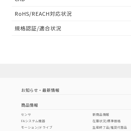
当社販売員に
※2 対応予定月
△
一定数に
当社は、貴社
オムロン制御
また当社は、
※2 環境保護使
RoHS/REACH対応状況
在庫状況およ
部品在庫の切り替
たしません。
－
在庫なし
す。
「ｅ」：有害物質
機器販売
ログイン/会員登録いただくと、CADデータをダウンロ
マイパーツ機
規格認証/適合状況
「10」：通常の
ている必要が
味します。
空
受注生産
EU RoHS
注意事項・凡例
お客様が当ウ
※3 非含有証明
E39-R8についての規格認証/適合状況については、「カス
「－」：未確認で
白
が、当社の製
お問い合わせください。
さい。
下記の非含有証明
※当社の共同
対応状況
対応予定月
※1
※2
いる法人を指
EU RoHS指令（
ダウンロードデータをご利用いただく前に、以下を必ずお読
51物質の非含有証
対応済み
ソフトウェアの使用条件
※本証明書は発行
また、RoHS指
混在することから
お知らせ・最新情報
中国 RoHS
注意事項・凡例
既に当社にて対応
り割愛しておりま
商品情報
中国 RoHS表
※1 ※2
センサ
新商品情報
FAシステム機器
在庫状況/標準価格
Pb
Hg
Cd
Cr(V
モーション/ドライブ
生産終了品/推奨代替品