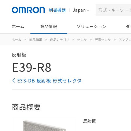
制御機器
Japan
ホーム
商品情報
ソリューション
ダ
ホーム
>
商品情報
>
商品カテゴリ
>
センサ
>
光電センサ
>
アンプ
反射板
E39-R8
E3S-DB 反射板 形式セレクタ
商品概要
反射板