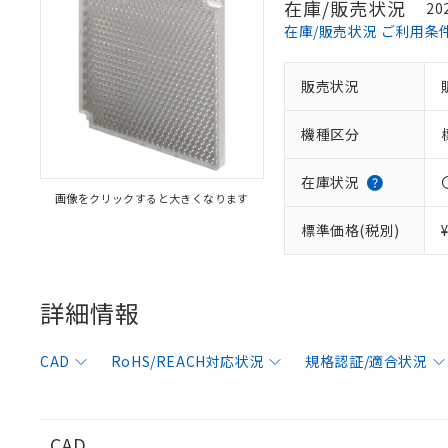
在庫/販売状況
20
在庫/販売状況 ご利用条
販売状況
※1 対応状況
機種区分
対応済み：EU
対応予定：EU R
対応予定なし：EU
在庫状況
画像をクリックすると大きくなります
調査・確認中：EU
ご利用条件
非該当品：ライセ
標準価格(税別)
※1 中国RoHS
仕入先様の事情に
があります。
以下の条件をお読
「○」：最大均質
「×」：最大均質
詳細情報
本サービスは
当社は、これ
*EU RoHS指令（10物
「－」：未確認で
鉛(Pb) 1000ppm以下、
くものです。
う）を輸出ま
記
説明
六価クロム(Cr(Ⅵ)) 1
当社制御機器
などの必要な
フタル酸ビス(2-エチルヘ
号
CAD
RoHS/REACH対応状況
規格認証/適合状況
*中国RoHS10物質の基準値 
ル（DBP） 1000ppm
在庫状況およ
当社は規制貨
Pb(鉛) :1000ppm、 Hg
但し、RoHS指令で産
のであり、閲
ます。
Cr(Ⅵ)(六価クロム) : 
フタル酸エステル類の４
○
一定数以
DBP(フタル酸ジブチル) :
い。
当社は貴社製
DEHP(フタル酸ビス(2-エ
正式な納期状
置等に一切使
CAD