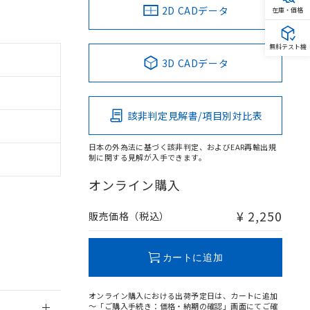
2D CADデータ
在庫・価格
無料テスト機
3D CADデータ
。
商品です。
該非判定見解書/項目別対比表
定はありません。
商品です。
日本の外為法に基づく該非判定、およびEAR再輸出規
制に関する見解が入手できます。
を得ず変更すること
オンライン購入
を提供させていただ
規制貨物等」とい
¥ 2,250
販売価格（税込）
引許可)を取得する
BDE) 1000ppm以下、
をご了承ください。
0ppm以下、フタル酸ジブチ
基づき作成されるも
う必要な手段を講じ
カートに追加
ことをご了承くださ
) : 1000ppm、
 1000ppm、
びにこれらの製造装
オンライン購入における出荷予定日は、カートに追加
ン制御機器販売店・
～「ご購入手続き：価格・納期の確認」画面にてご確