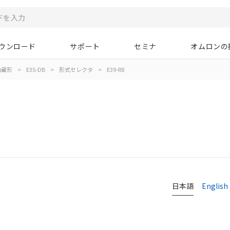
ウンロード
サポート
セミナ
オムロンの
内蔵形
>
E3S-DB
>
形式セレクタ
>
E39-R8
日本語
English