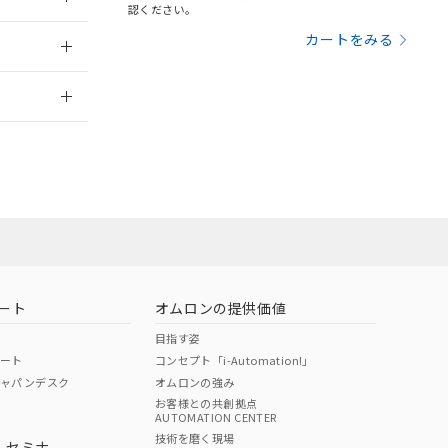
三者に通知します。
認ください。
さい。
合は、取り引きをい
015/10/13
カートをみる
ないようお願いしま
のオムロン制御
2026/7/29
バーズにご登録され
及ぼさない年数を意
び当社の共同利用者
たは販売店に
ることをご了承くだ
範囲」に記載されて
お問い合わせ
のではありません。
荷製品に未対応品が
ート
オムロンの提供価値
22年1月12日よ
目指す姿
ポート
コンセプト「i-Automation!」
ジャパンデスク
オムロンの強み
お客様との共創拠点
AUTOMATION CENTER
DIBP
BBP
DEHP
環境保護
技術を磨く現場
・セミナ