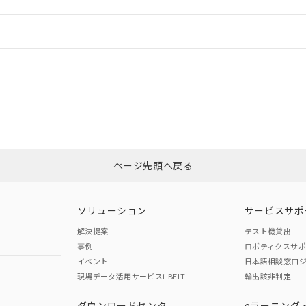
ご相談ください。
は満たないが在庫あり
製品を第三者に販売する場合は、上記1、2および3の内容を当該第
機器販売店や当社販売拠点は「
販売ネットワーク
」をご確認くだ
販売先および販売に係わる関係者が違法に輸出するおそれがある場
用期限
情報更新：2
び標準価格結果を当社の事前の承諾なく第三者に漏洩または開示し
え状況などにより、予定月が前後することがあります。
(最新の在庫状況については、お客様のお取引先、またはお客様担当
（10物質）のすべてが基準値以下であることを示します。
店・当社販売員にご確認ください)
ードすることができます。
情報更新：
能（部品リスト作成サービス）をご利用いただくには、I-Webメン
使用状況下において有害物質が外部に漏えいし、環境に深刻な影響を
あります。
機種、また在庫状況の情報を公開していない機種
ェブサイト上で当社にご登録された部品リストについて、当社およ
書ダウンロード
タマーサポートセンタ お客様相談室」または貴社担当オムロン営業員ま
す。当社販売部門へお問い合わせください。
ログイン/会員登録
品・サービスに関するお客様との取引・商談に必要な範囲で利用す
合意する
キャンセル
書をダウンロードすることができます。
利用者とは、
"個人情報の共同利用に関して"
の「1.共同利用者の
非含有証明書
※3
します。
10物質）の非含有証明書
みください。
明書（当社基準）
ページ先頭へ戻る
ダウンロードはこちら
日時点で非含有を証明するもので、過去に遡って非含有を証明するも
令のフタル酸エステル類４物質の対応では、対応完了までの期間は出
備考欄に対応日を記載しておりました。
ソリューション
サービスサポ
品への在庫切替を完了していることから、特段のことがない限り、20
解決提案
テスト機貸出
す。
事例
ロボティクスサ
イベント
日本語相談窓口
現場データ活用サービスi-BELT
輸出該非判定
I)
PBBs
PBDEs
DBP
ダウンロードセンタ
eラーニング