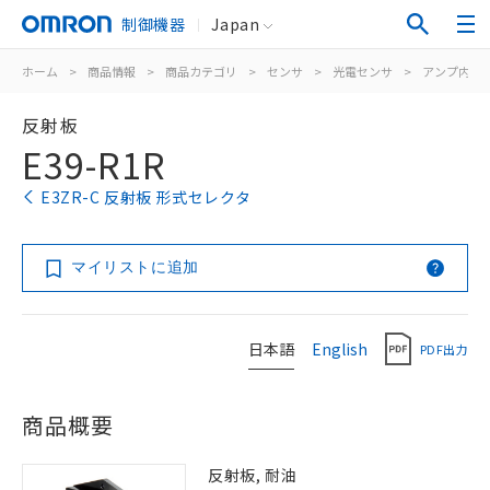
制御機器
Japan
ホーム
>
商品情報
>
商品カテゴリ
>
センサ
>
光電センサ
>
アンプ内蔵
反射板
E39-R1R
E3ZR-C 反射板 形式セレクタ
マイリストに追加
日本語
English
PDF出力
商品概要
反射板, 耐油