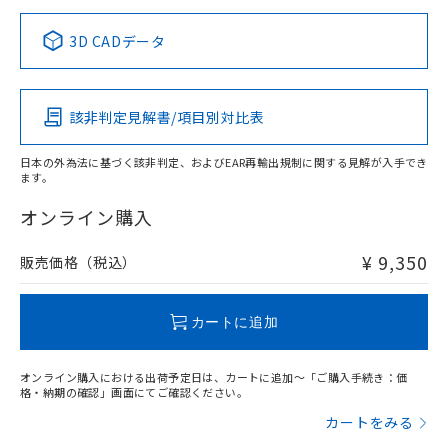
正式な納期状況および標準価格はお客
ル類) : 1000ppm、
ルベンジル（BBP） 1000ppm以下、フタル酸ジブチル
全に破砕するなど、違法に輸出されな
DBP(フタル酸ジブチル) : 1000ppm、 DIBP(フタル酸ジ
様のお取引先、またはお客様担当のオ
中国 RoHS表
※1 ※2
（DBP） 1000ppm以下、フタル酸ジイソブチル
イソブチル) : 1000ppm、 BBP(フタル酸ブチルベンジ
△
一定数には満たないが在庫あり
いよう必要な手段を講じます。
3D CADデータ
ムロン制御機器販売店・当社販売員に
(DIBP) 1000ppm以下
ル) : 1000ppm、
当社は貴社製品を、核兵器、ミサイ
但し、RoHS指令で産業用監視および制御機器に対する
DEHP(フタル酸ビス(2-エチルヘキシル)) : 1000ppm
Pb
ご相談ください。
Hg
Cd
Cr(VI)
適用除外項目は除く。
ル、化学兵器、生物兵器またはその他
－
在庫なし(最新の在庫状況につ
オムロン制御機器販売店や当社販売拠
フタル酸エステル類の４物質については閾値を超える意
武器並びにこれらの製造装置等に一切
いては、お客様のお取引先、ま
図的な使用がないことを確認しています。
点は「
販売ネットワーク
」をご確認
該非判定見解書/項目別対比表
※2 環境保護使用期限
O
使用いたしません。
O
O
O
たはお客様担当のオムロン制御
ください。
当社は、貴社製品を第三者に販売する
機器販売店・当社販売員にご確
在庫状況および標準価格結果を当社の
※2 対応予定月
「ｅ」：有害物質（10物質）のすべてが基
日本の外為法に基づく該非判定、およびEAR再輸出規制に関する見解が入手でき
場合は、上記1、2および3の内容を当
認ください)
事前の承諾なく第三者に漏洩または開
ます。
準値以下であることを示します。
該第三者に通知します。また当社は、
"対応済み"や非含有の記載がされた商品であっても、流通
示しないようお願いします。
部品在庫の切り替え状況などにより、予定
「10」：通常の使用状況下において有害物
販売先および販売に係わる関係者が違
在庫等で未対応品が混在する可能性があります。
マイパーツ機能（部品リスト作成サー
オンライン購入
空
受注生産機種、また在庫状況の
月が前後することがあります。
質が外部に漏えいし、環境に深刻な影響を
法に輸出するおそれがある場合は、取
非含有品が必要な際は、弊社営業部門もしくは販売店へお
ビス）をご利用いただくには、I-Web
白
情報を公開していない機種
及ぼさない年数を意味します。
り引きをいたしません。
問い合わせください。
メンバーズにご登録されている必要が
¥ 9,350
販売価格（税込）
「－」：未確認です。当社販売部門へお問
あります。
い合わせください。
お客様が当ウェブサイト上で当社にご
この製品のRoHS/REACH対応状況ページへ
※3 非含有証明書ダウンロード
登録された部品リストについて、当社
カートに追加
および当社の共同利用者が、当社の製
下記の非含有証明書をダウンロードするこ
品・サービスに関するお客様との取
とができます。
オンライン購入における出荷予定日は、カートに追加～「ご購入手続き：価
合意する
キャンセル
引・商談に必要な範囲で利用すること
格・納期の確認」画面にてご確認ください。
をご了承ください。
EU RoHS指令（10物質）の非含有証明書
カートをみる
※当社の共同利用者とは、
"個人情報
51物質の非含有証明書（当社基準）
の共同利用に関して"
の「1.共同利