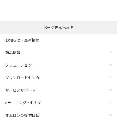
※本証明書は発行日時点で非含有を証明す
用者の範囲」に記載されている法人を
るもので、過去に遡って非含有を証明する
指します。
ものではありません。
また、RoHS指令のフタル酸エステル類４
物質の対応では、対応完了までの期間は出
ページ先頭へ戻る
荷製品に未対応品が混在することから備考
欄に対応日を記載しておりました。
お知らせ・最新情報
既に当社にて対応品への在庫切替を完了
していることから、特段のことがない限
り、2022年1月12日より割愛しておりま
商品情報
す。
ソリューション
ダウンロードセンタ
サービスサポート
eラーニング・セミナ
オムロンの提供価値