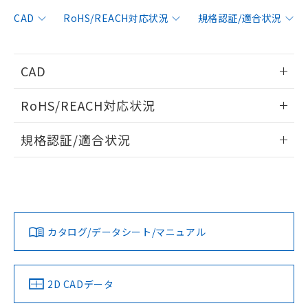
非含有に対応した製品が提供可能な商品で
す。
CAD
RoHS/REACH対応状況
規格認証/適合状況
対応予定：EU RoHS指令（10物質）の非含
ご利用条件
有に対応した製品に切り替える予定のある
商品です。
CAD
対応予定なし：EU RoHS指令（10物質）の
以下の条件をお読みいただき、同意のうえ
非含有に非対応の商品で、対応品を出す予
情報更新：2016/9/1
ご利用ください。
定はありません。
RoHS/REACH対応状況
調査・確認中：EU RoHS指令（10物質）の
本サービスは、当社制御機器事業取扱
ログイン/会員登録いただくと、CADデータをダウンロー
※1 中国RoHS○×表
非含有の対応状況を調査中または確認中の
情報更新：2026/7/29
商品の当社在庫状況および標準価格
規格認証/適合状況
ドすることができます。
商品です。
(税抜)を提供させていただくもので
「○」：最大均質材料含有率が中国RoHSの
非該当品：ライセンス料など無形物で、有
EU RoHS
注意事項・凡例
E39-R1Rについての規格認証/適合状況については、「カスタ
す。
基準値以下であることを示します。
害物質有無と関係のない商品です。
マーサポートセンタ お客様相談室」または貴社担当オムロン
当社制御機器事業取扱商品の中には、
「×」：最大均質材料含有率が中国RoHSの
仕入先様の事情により、非含有部品として
ログイン/会員登録
営業員または販売店にお問い合わせください。
本サービスの対象外となる商品もある
基準値を超えていることを示します。
いたものが、含有品と判明した場合などや
当社は、これら貴社製品のうち、外国
対応状況
対応予定月
※1
※2
ことをご了承ください。
「－」：未確認です。当社販売部門へお問
むを得ず変更することがあります。
為替および外国貿易法に定める商品
在庫状況および標準価格照会結果は、
い合わせください。
お問い合わせ
カタログ/データシート/マニュアル
（以下｢規制貨物等」という）を輸出
対応済み
記載している更新日時点での社内デー
ダウンロードデータをご利用いただく前に、以下を必ずお読
*EU RoHS指令（10物質）：
または国外への提供する場合は、日本
記
タに基づき作成されるものであり、閲
説明
鉛(Pb) 1000ppm以下、 水銀(Hg) 1000ppm以下、 カド
みください。
*中国RoHS10物質の基準値 (GB/T26572)：
国政府の輸出許可(または役務取引許
号
覧された時点での実際の在庫および標
ミウム(Cd) 100ppm以下、
Pb(鉛) :1000ppm、 Hg(水銀) : 1000ppm、 Cd(カドミウ
ソフトウェアの使用条件
可)を取得するなどの必要な手続きを
六価クロム(Cr(Ⅵ)) 1000ppm以下、ポリ臭化ビフェニル
ム) : 100ppm、
中国 RoHS
準価格とは異なる場合があることをご
注意事項・凡例
2D CADデータ
類(PBB) 1000ppm以下、ポリ臭化ジフェニルエーテル類
Cr(Ⅵ)(六価クロム) : 1000ppm、 PBBs(ポリ臭化ビフェ
とります。
了承ください。
(PBDE) 1000ppm以下、フタル酸ビス(2-エチルヘキシ
○
一定数以上の在庫あり
ニル類) : 1000ppm、 PBDEs(ポリ臭化ジフェニルエーテ
当社は規制貨物を破棄する場合は、完
ル) (DEHP)(別名：DOP) 1000ppm以下、フタル酸ブチ