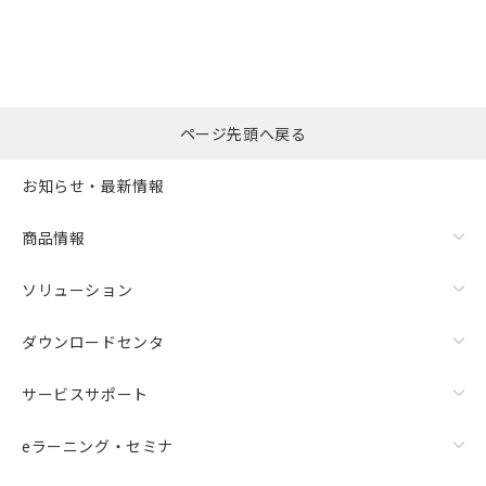
の共同利用に関して"
の「1.共同利
※本証明書は発行日時点で非含有を証明す
用者の範囲」に記載されている法人を
るもので、過去に遡って非含有を証明する
指します。
ものではありません。
また、RoHS指令のフタル酸エステル類４
物質の対応では、対応完了までの期間は出
荷製品に未対応品が混在することから備考
ページ先頭へ戻る
欄に対応日を記載しておりました。
既に当社にて対応品への在庫切替を完了
お知らせ・最新情報
していることから、特段のことがない限
り、2022年1月12日より割愛しておりま
商品情報
す。
ソリューション
ダウンロードセンタ
サービスサポート
eラーニング・セミナ