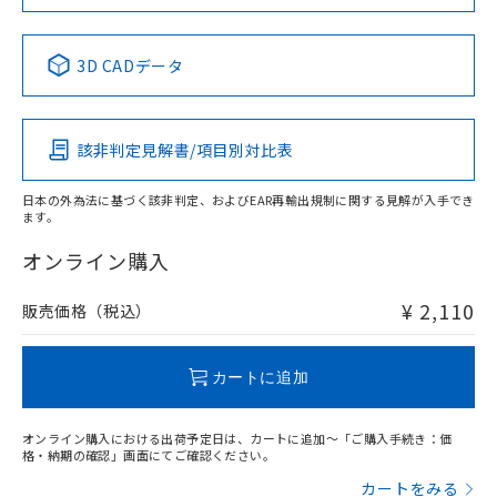
当社は規制貨物を破棄する場合は、完
ル) (DEHP)(別名：DOP) 1000ppm以下、フタル酸ブチ
正式な納期状況および標準価格はお客
ル類) : 1000ppm、
No
No
No
No
ルベンジル（BBP） 1000ppm以下、フタル酸ジブチル
全に破砕するなど、違法に輸出されな
DBP(フタル酸ジブチル) : 1000ppm、 DIBP(フタル酸ジ
様のお取引先、またはお客様担当のオ
（DBP） 1000ppm以下、フタル酸ジイソブチル
イソブチル) : 1000ppm、 BBP(フタル酸ブチルベンジ
中国 RoHS表
△
一定数には満たないが在庫あり
※1 ※2
いよう必要な手段を講じます。
ムロン制御機器販売店・当社販売員に
(DIBP) 1000ppm以下
ル) : 1000ppm、
3D CADデータ
当社は貴社製品を、核兵器、ミサイ
但し、RoHS指令で産業用監視および制御機器に対する
DEHP(フタル酸ビス(2-エチルヘキシル)) : 1000ppm
ご相談ください。
この製品の規格認証/適合状況ページへ
Pb
Hg
Cd
Cr(VI)
適用除外項目は除く。
ル、化学兵器、生物兵器またはその他
－
在庫なし(最新の在庫状況につ
オムロン制御機器販売店や当社販売拠
フタル酸エステル類の４物質については閾値を超える意
その他の認証はこちらのページからご検索ください
武器並びにこれらの製造装置等に一切
いては、お客様のお取引先、ま
図的な使用がないことを確認しています。
点は「
販売ネットワーク
」をご確認
※2 環境保護使用期限
使用いたしません。
該非判定見解書/項目別対比表
たはお客様担当のオムロン制御
ください。
O
O
O
O
当社は、貴社製品を第三者に販売する
機器販売店・当社販売員にご確
在庫状況および標準価格結果を当社の
※2 対応予定月
「ｅ」：有害物質（10物質）のすべてが基
場合は、上記1、2および3の内容を当
認ください)
事前の承諾なく第三者に漏洩または開
日本の外為法に基づく該非判定、およびEAR再輸出規制に関する見解が入手でき
準値以下であることを示します。
該第三者に通知します。また当社は、
ます。
示しないようお願いします。
"対応済み"や非含有の記載がされた商品であっても、流通
部品在庫の切り替え状況などにより、予定
「10」：通常の使用状況下において有害物
販売先および販売に係わる関係者が違
マイパーツ機能（部品リスト作成サー
空
受注生産機種、また在庫状況の
在庫等で未対応品が混在する可能性があります。
オンライン購入
月が前後することがあります。
質が外部に漏えいし、環境に深刻な影響を
法に輸出するおそれがある場合は、取
ビス）をご利用いただくには、I-Web
白
情報を公開していない機種
非含有品が必要な際は、弊社営業部門もしくは販売店へお
及ぼさない年数を意味します。
り引きをいたしません。
メンバーズにご登録されている必要が
問い合わせください。
「－」：未確認です。当社販売部門へお問
¥ 2,110
販売価格（税込）
あります。
い合わせください。
お客様が当ウェブサイト上で当社にご
※3 非含有証明書ダウンロード
この製品のRoHS/REACH対応状況ページへ
登録された部品リストについて、当社
カートに追加
および当社の共同利用者が、当社の製
下記の非含有証明書をダウンロードするこ
品・サービスに関するお客様との取
とができます。
合意する
キャンセル
引・商談に必要な範囲で利用すること
オンライン購入における出荷予定日は、カートに追加～「ご購入手続き：価
をご了承ください。
格・納期の確認」画面にてご確認ください。
EU RoHS指令（10物質）の非含有証明書
※当社の共同利用者とは、
"個人情報
カートをみる
51物質の非含有証明書（当社基準）