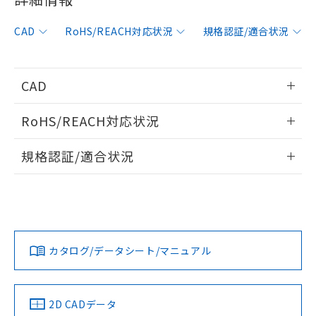
非含有に対応した製品が提供可能な商品で
す。
CAD
RoHS/REACH対応状況
規格認証/適合状況
対応予定：EU RoHS指令（10物質）の非含
ご利用条件
有に対応した製品に切り替える予定のある
商品です。
対応予定なし：EU RoHS指令（10物質）の
CAD
以下の条件をお読みいただき、同意のうえ
非含有に非対応の商品で、対応品を出す予
ご利用ください。
定はありません。
情報更新：2006/4/1
RoHS/REACH対応状況
調査・確認中：EU RoHS指令（10物質）の
本サービスは、当社制御機器事業取扱
※1 中国RoHS○×表
非含有の対応状況を調査中または確認中の
ログイン/会員登録いただくと、CADデータをダウンロー
情報更新：2026/7/29
商品の当社在庫状況および標準価格
規格認証/適合状況
商品です。
ドすることができます。
(税抜)を提供させていただくもので
「○」：最大均質材料含有率が中国RoHSの
非該当品：ライセンス料など無形物で、有
す。
EU RoHS
注意事項・凡例
基準値以下であることを示します。
害物質有無と関係のない商品です。
UL認証
CSA認証
CEマーキング
当社制御機器事業取扱商品の中には、
「×」：最大均質材料含有率が中国RoHSの
仕入先様の事情により、非含有部品として
本サービスの対象外となる商品もある
ログイン/会員登録
基準値を超えていることを示します。
いたものが、含有品と判明した場合などや
No
当社は、これら貴社製品のうち、外国
No
N/A
ことをご了承ください。
対応状況
対応予定月
※1
※2
「－」：未確認です。当社販売部門へお問
むを得ず変更することがあります。
為替および外国貿易法に定める商品
在庫状況および標準価格照会結果は、
い合わせください。
（以下｢規制貨物等」という）を輸出
カタログ/データシート/マニュアル
記載している更新日時点での社内デー
対応済み
*EU RoHS指令（10物質）：
または国外への提供する場合は、日本
ダウンロードデータをご利用いただく前に、以下を必ずお読
記
タに基づき作成されるものであり、閲
説明
鉛(Pb) 1000ppm以下、 水銀(Hg) 1000ppm以下、 カド
*中国RoHS10物質の基準値 (GB/T26572)：
LR型式承認
DNV型式承認
BV型式承認
KR型式承
国政府の輸出許可(または役務取引許
みください。
号
覧された時点での実際の在庫および標
ミウム(Cd) 100ppm以下、
Pb(鉛) :1000ppm、 Hg(水銀) : 1000ppm、 Cd(カドミウ
（イギリス
（ノルウェー
（フランス
（韓国
可)を取得するなどの必要な手続きを
六価クロム(Cr(Ⅵ)) 1000ppm以下、ポリ臭化ビフェニル
ソフトウェアの使用条件
ム) : 100ppm、
準価格とは異なる場合があることをご
船舶規格）
船舶規格）
船舶規格）
船舶規格
中国 RoHS
注意事項・凡例
類(PBB) 1000ppm以下、ポリ臭化ジフェニルエーテル類
2D CADデータ
Cr(Ⅵ)(六価クロム) : 1000ppm、 PBBs(ポリ臭化ビフェ
とります。
了承ください。
(PBDE) 1000ppm以下、フタル酸ビス(2-エチルヘキシ
○
一定数以上の在庫あり
ニル類) : 1000ppm、 PBDEs(ポリ臭化ジフェニルエーテ