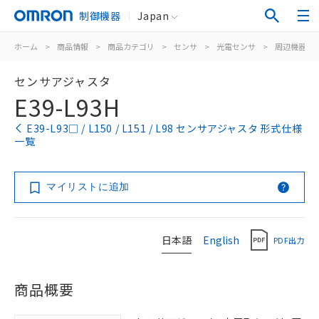
制御機器
Japan
ホーム
>
商品情報
>
商品カテゴリ
>
センサ
>
光電センサ
>
周辺機器
>
センサアジャスタ
E39-L93H
E39-L93□ / L150 / L151 / L98 センサアジャスタ 形式仕様
一覧
マイリストに追加
日本語
English
PDF出力
商品概要