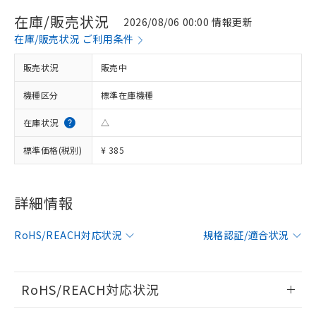
在庫/販売状況
2026/08/06 00:00 情報更新
在庫/販売状況 ご利用条件
販売状況
販売中
機種区分
標準在庫機種
在庫状況
△
標準価格(税別)
¥ 385
詳細情報
※1 対応状況
対応済み：EU RoHS指令（10物質）の
RoHS/REACH対応状況
規格認証/適合状況
非含有に対応した製品が提供可能な商品で
す。
対応予定：EU RoHS指令（10物質）の非含
RoHS/REACH対応状況
ご利用条件
有に対応した製品に切り替える予定のある
商品です。
情報更新：2026/7/29