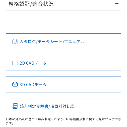
規格認証/適合状況
対応予定なし：EU RoHS指令（10物質）の
以下の条件をお読みいただき、同意のうえ
非含有に非対応の商品で、対応品を出す予
EU RoHS
注意事項・凡例
ご利用ください。
定はありません。
UL認証
CSA認証
CEマーキング
調査・確認中：EU RoHS指令（10物質）の
本サービスは、当社制御機器事業取扱
※1 中国RoHS○×表
非含有の対応状況を調査中または確認中の
No
No
N/A
商品の当社在庫状況および標準価格
対応状況
対応予定月
※1
※2
商品です。
(税抜)を提供させていただくもので
「○」：最大均質材料含有率が中国RoHSの
非該当品：ライセンス料など無形物で、有
す。
カタログ/データシート/マニュアル
対応済み
基準値以下であることを示します。
害物質有無と関係のない商品です。
当社制御機器事業取扱商品の中には、
「×」：最大均質材料含有率が中国RoHSの
仕入先様の事情により、非含有部品として
LR型式承認
DNV型式承認
BV型式承認
KR型式承
本サービスの対象外となる商品もある
基準値を超えていることを示します。
（イギリス
（ノルウェー
（フランス
（韓国
いたものが、含有品と判明した場合などや
当社は、これら貴社製品のうち、外国
ことをご了承ください。
船舶規格）
船舶規格）
船舶規格）
船舶規格
「－」：未確認です。当社販売部門へお問
中国 RoHS
注意事項・凡例
むを得ず変更することがあります。
2D CADデータ
為替および外国貿易法に定める商品
在庫状況および標準価格照会結果は、
い合わせください。
（以下｢規制貨物等」という）を輸出
記載している更新日時点での社内デー
No
No
No
No
*EU RoHS指令（10物質）：
または国外への提供する場合は、日本
記
タに基づき作成されるものであり、閲
説明
鉛(Pb) 1000ppm以下、 水銀(Hg) 1000ppm以下、 カド
*中国RoHS10物質の基準値 (GB/T26572)：
中国 RoHS表
※1 ※2
国政府の輸出許可(または役務取引許
号
覧された時点での実際の在庫および標
ミウム(Cd) 100ppm以下、
Pb(鉛) :1000ppm、 Hg(水銀) : 1000ppm、 Cd(カドミウ
3D CADデータ
可)を取得するなどの必要な手続きを
六価クロム(Cr(Ⅵ)) 1000ppm以下、ポリ臭化ビフェニル
ム) : 100ppm、
準価格とは異なる場合があることをご
この製品の規格認証/適合状況ページへ
Pb
Hg
Cd
Cr(VI)
類(PBB) 1000ppm以下、ポリ臭化ジフェニルエーテル類
Cr(Ⅵ)(六価クロム) : 1000ppm、 PBBs(ポリ臭化ビフェ
とります。
了承ください。
(PBDE) 1000ppm以下、フタル酸ビス(2-エチルヘキシ
○
一定数以上の在庫あり
ニル類) : 1000ppm、 PBDEs(ポリ臭化ジフェニルエーテ
その他の認証はこちらのページからご検索ください
当社は規制貨物を破棄する場合は、完
ル) (DEHP)(別名：DOP) 1000ppm以下、フタル酸ブチ
正式な納期状況および標準価格はお客
ル類) : 1000ppm、
ルベンジル（BBP） 1000ppm以下、フタル酸ジブチル
全に破砕するなど、違法に輸出されな
DBP(フタル酸ジブチル) : 1000ppm、 DIBP(フタル酸ジ
該非判定見解書/項目別対比表
様のお取引先、またはお客様担当のオ
O
O
O
O
（DBP） 1000ppm以下、フタル酸ジイソブチル
イソブチル) : 1000ppm、 BBP(フタル酸ブチルベンジ
△
一定数には満たないが在庫あり
いよう必要な手段を講じます。
ムロン制御機器販売店・当社販売員に
(DIBP) 1000ppm以下
ル) : 1000ppm、
当社は貴社製品を、核兵器、ミサイ
但し、RoHS指令で産業用監視および制御機器に対する
DEHP(フタル酸ビス(2-エチルヘキシル)) : 1000ppm
ご相談ください。
日本の外為法に基づく該非判定、およびEAR再輸出規制に関する見解が入手でき
適用除外項目は除く。
ル、化学兵器、生物兵器またはその他
ます。
－
在庫なし(最新の在庫状況につ
オムロン制御機器販売店や当社販売拠
フタル酸エステル類の４物質については閾値を超える意