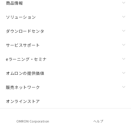
商品情報
荷製品に未対応品が混在することから備考
欄に対応日を記載しておりました。
ソリューション
既に当社にて対応品への在庫切替を完了
していることから、特段のことがない限
り、2022年1月12日より割愛しておりま
ダウンロードセンタ
す。
サービスサポート
eラーニング・セミナ
オムロンの提供価値
販売ネットワーク
オンラインストア
OMRON Corporation
ヘルプ