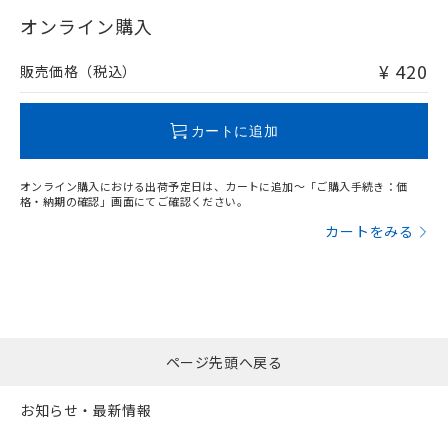
"対応済み"や非含有の記載がされた商品であっても、流通
武器並びにこれらの製造装置等に一切
いては、お客様のお取引先、ま
図的な使用がないことを確認しています。
点は「
販売ネットワーク
」をご確認
在庫等で未対応品が混在する可能性があります。
オンライン購入
※2 環境保護使用期限
使用いたしません。
たはお客様担当のオムロン制御
ください。
非含有品が必要な際は、弊社営業部門もしくは販売店へお
当社は、貴社製品を第三者に販売する
機器販売店・当社販売員にご確
在庫状況および標準価格結果を当社の
問い合わせください。
※2 対応予定月
「ｅ」：有害物質（10物質）のすべてが基
¥ 420
場合は、上記1、2および3の内容を当
販売価格（税込）
認ください)
事前の承諾なく第三者に漏洩または開
準値以下であることを示します。
該第三者に通知します。また当社は、
示しないようお願いします。
部品在庫の切り替え状況などにより、予定
「10」：通常の使用状況下において有害物
販売先および販売に係わる関係者が違
この製品のRoHS/REACH対応状況ページへ
マイパーツ機能（部品リスト作成サー
空
受注生産機種、また在庫状況の
月が前後することがあります。
質が外部に漏えいし、環境に深刻な影響を
法に輸出するおそれがある場合は、取
カートに追加
ビス）をご利用いただくには、I-Web
白
情報を公開していない機種
及ぼさない年数を意味します。
り引きをいたしません。
メンバーズにご登録されている必要が
「－」：未確認です。当社販売部門へお問
あります。
オンライン購入における出荷予定日は、カートに追加～「ご購入手続き：価
い合わせください。
お客様が当ウェブサイト上で当社にご
格・納期の確認」画面にてご確認ください。
※3 非含有証明書ダウンロード
登録された部品リストについて、当社
カートをみる
および当社の共同利用者が、当社の製
下記の非含有証明書をダウンロードするこ
品・サービスに関するお客様との取
とができます。
合意する
キャンセル
引・商談に必要な範囲で利用すること
をご了承ください。
EU RoHS指令（10物質）の非含有証明書
※当社の共同利用者とは、
"個人情報
51物質の非含有証明書（当社基準）
の共同利用に関して"
の「1.共同利
※本証明書は発行日時点で非含有を証明す
ページ先頭へ戻る
用者の範囲」に記載されている法人を
るもので、過去に遡って非含有を証明する
指します。
ものではありません。
お知らせ・最新情報
また、RoHS指令のフタル酸エステル類４
物質の対応では、対応完了までの期間は出