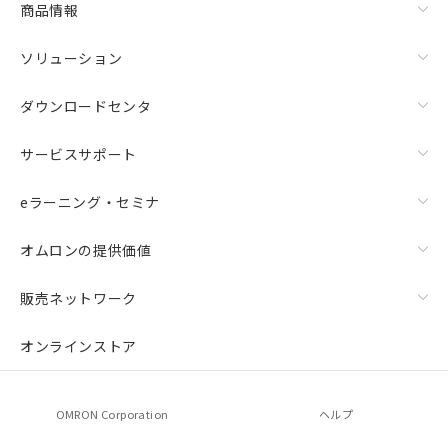
商品情報
荷製品に未対応品が混在することから備考
欄に対応日を記載しておりました。
ソリューション
既に当社にて対応品への在庫切替を完了
していることから、特段のことがない限
り、2022年1月12日より割愛しておりま
ダウンロードセンタ
す。
サービスサポート
eラーニング・セミナ
オムロンの提供価値
販売ネットワーク
オンラインストア
OMRON Corporation
ヘルプ