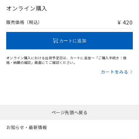
"対応済み"や非含有の記載がされた商品であっても、流通
武器並びにこれらの製造装置等に一切
いては、お客様のお取引先、ま
図的な使用がないことを確認しています。
点は「
販売ネットワーク
」をご確認
在庫等で未対応品が混在する可能性があります。
オンライン購入
※2 環境保護使用期限
使用いたしません。
たはお客様担当のオムロン制御
ください。
非含有品が必要な際は、弊社営業部門もしくは販売店へお
当社は、貴社製品を第三者に販売する
機器販売店・当社販売員にご確
在庫状況および標準価格結果を当社の
問い合わせください。
※2 対応予定月
「ｅ」：有害物質（10物質）のすべてが基
¥ 420
場合は、上記1、2および3の内容を当
販売価格（税込）
認ください)
事前の承諾なく第三者に漏洩または開
準値以下であることを示します。
該第三者に通知します。また当社は、
示しないようお願いします。
部品在庫の切り替え状況などにより、予定
「10」：通常の使用状況下において有害物
販売先および販売に係わる関係者が違
この製品のRoHS/REACH対応状況ページへ
マイパーツ機能（部品リスト作成サー
空
受注生産機種、また在庫状況の
月が前後することがあります。
質が外部に漏えいし、環境に深刻な影響を
法に輸出するおそれがある場合は、取
カートに追加
ビス）をご利用いただくには、I-Web
白
情報を公開していない機種
及ぼさない年数を意味します。
り引きをいたしません。
メンバーズにご登録されている必要が
「－」：未確認です。当社販売部門へお問
あります。
オンライン購入における出荷予定日は、カートに追加～「ご購入手続き：価
い合わせください。
お客様が当ウェブサイト上で当社にご
格・納期の確認」画面にてご確認ください。
※3 非含有証明書ダウンロード
登録された部品リストについて、当社
カートをみる
および当社の共同利用者が、当社の製
下記の非含有証明書をダウンロードするこ
品・サービスに関するお客様との取
とができます。
合意する
キャンセル
引・商談に必要な範囲で利用すること
をご了承ください。
EU RoHS指令（10物質）の非含有証明書
※当社の共同利用者とは、
"個人情報
51物質の非含有証明書（当社基準）
の共同利用に関して"
の「1.共同利
※本証明書は発行日時点で非含有を証明す
ページ先頭へ戻る
用者の範囲」に記載されている法人を
るもので、過去に遡って非含有を証明する
指します。
ものではありません。
お知らせ・最新情報
また、RoHS指令のフタル酸エステル類４
物質の対応では、対応完了までの期間は出