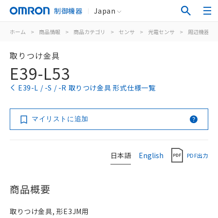
制御機器
Japan
ホーム
>
商品情報
>
商品カテゴリ
>
センサ
>
光電センサ
>
周辺機器
>
取りつけ金具
E39-L53
E39-L / -S / -R 取りつけ金具 形式仕様一覧
マイリストに追加
日本語
English
PDF出力
商品概要
取りつけ金具, 形E3JM用