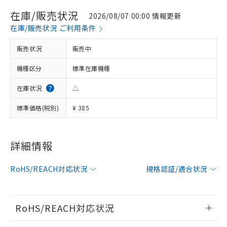
在庫/販売状況
2026/08/07 00:00 情報更新
在庫/販売状況 ご利用条件
販売状況
販売中
機種区分
標準在庫機種
在庫状況
△
標準価格(税別)
¥ 385
詳細情報
※1 対応状況
対応済み：EU RoHS指令（10物質）の
RoHS/REACH対応状況
規格認証/適合状況
非含有に対応した製品が提供可能な商品で
す。
対応予定：EU RoHS指令（10物質）の非含
RoHS/REACH対応状況
ご利用条件
有に対応した製品に切り替える予定のある
商品です。
情報更新：2026/7/29