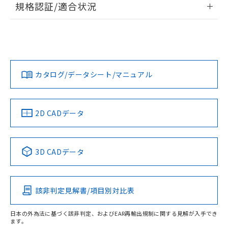
規格認証/適合状況
対応予定なし：EU RoHS指令（10物質）の
以下の条件をお読みいただき、同意のうえ
非含有に非対応の商品で、対応品を出す予
EU RoHS
注意事項・凡例
ご利用ください。
定はありません。
UL認証
CSA認証
CEマーキング
調査・確認中：EU RoHS指令（10物質）の
本サービスは、当社制御機器事業取扱
※1 中国RoHS○×表
非含有の対応状況を調査中または確認中の
No
No
N/A
商品の当社在庫状況および標準価格
対応状況
対応予定月
※1
※2
商品です。
(税抜)を提供させていただくもので
「○」：最大均質材料含有率が中国RoHSの
非該当品：ライセンス料など無形物で、有
す。
カタログ/データシート/マニュアル
対応済み
基準値以下であることを示します。
害物質有無と関係のない商品です。
当社制御機器事業取扱商品の中には、
「×」：最大均質材料含有率が中国RoHSの
仕入先様の事情により、非含有部品として
LR型式承認
DNV型式承認
BV型式承認
KR型式承
本サービスの対象外となる商品もある
基準値を超えていることを示します。
（イギリス
（ノルウェー
（フランス
（韓国
いたものが、含有品と判明した場合などや
当社は、これら貴社製品のうち、外国
ことをご了承ください。
船舶規格）
船舶規格）
船舶規格）
船舶規格
「－」：未確認です。当社販売部門へお問
中国 RoHS
注意事項・凡例
むを得ず変更することがあります。
2D CADデータ
為替および外国貿易法に定める商品
在庫状況および標準価格照会結果は、
い合わせください。
（以下｢規制貨物等」という）を輸出
記載している更新日時点での社内デー
No
No
No
No
*EU RoHS指令（10物質）：
または国外への提供する場合は、日本
記
タに基づき作成されるものであり、閲
説明
鉛(Pb) 1000ppm以下、 水銀(Hg) 1000ppm以下、 カド
*中国RoHS10物質の基準値 (GB/T26572)：
中国 RoHS表
※1 ※2
国政府の輸出許可(または役務取引許
号
覧された時点での実際の在庫および標
ミウム(Cd) 100ppm以下、
Pb(鉛) :1000ppm、 Hg(水銀) : 1000ppm、 Cd(カドミウ
3D CADデータ
可)を取得するなどの必要な手続きを
六価クロム(Cr(Ⅵ)) 1000ppm以下、ポリ臭化ビフェニル
ム) : 100ppm、
準価格とは異なる場合があることをご
この製品の規格認証/適合状況ページへ
Pb
Hg
Cd
Cr(VI)
類(PBB) 1000ppm以下、ポリ臭化ジフェニルエーテル類
Cr(Ⅵ)(六価クロム) : 1000ppm、 PBBs(ポリ臭化ビフェ
とります。
了承ください。
(PBDE) 1000ppm以下、フタル酸ビス(2-エチルヘキシ
○
一定数以上の在庫あり
ニル類) : 1000ppm、 PBDEs(ポリ臭化ジフェニルエーテ
その他の認証はこちらのページからご検索ください
当社は規制貨物を破棄する場合は、完
ル) (DEHP)(別名：DOP) 1000ppm以下、フタル酸ブチ
正式な納期状況および標準価格はお客
ル類) : 1000ppm、
ルベンジル（BBP） 1000ppm以下、フタル酸ジブチル
全に破砕するなど、違法に輸出されな
DBP(フタル酸ジブチル) : 1000ppm、 DIBP(フタル酸ジ
該非判定見解書/項目別対比表
様のお取引先、またはお客様担当のオ
O
O
O
O
（DBP） 1000ppm以下、フタル酸ジイソブチル
イソブチル) : 1000ppm、 BBP(フタル酸ブチルベンジ
△
一定数には満たないが在庫あり
いよう必要な手段を講じます。
ムロン制御機器販売店・当社販売員に
(DIBP) 1000ppm以下
ル) : 1000ppm、
当社は貴社製品を、核兵器、ミサイ
但し、RoHS指令で産業用監視および制御機器に対する
DEHP(フタル酸ビス(2-エチルヘキシル)) : 1000ppm
ご相談ください。
日本の外為法に基づく該非判定、およびEAR再輸出規制に関する見解が入手でき
適用除外項目は除く。
ル、化学兵器、生物兵器またはその他
ます。
－
在庫なし(最新の在庫状況につ
オムロン制御機器販売店や当社販売拠
フタル酸エステル類の４物質については閾値を超える意