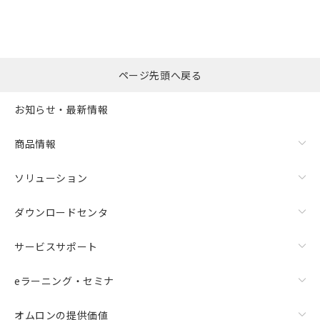
※本証明書は発行日時点で非含有を証明す
用者の範囲」に記載されている法人を
るもので、過去に遡って非含有を証明する
指します。
ものではありません。
また、RoHS指令のフタル酸エステル類４
物質の対応では、対応完了までの期間は出
ページ先頭へ戻る
荷製品に未対応品が混在することから備考
欄に対応日を記載しておりました。
お知らせ・最新情報
既に当社にて対応品への在庫切替を完了
していることから、特段のことがない限
り、2022年1月12日より割愛しておりま
商品情報
す。
ソリューション
ダウンロードセンタ
サービスサポート
eラーニング・セミナ
オムロンの提供価値