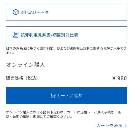
正式な納期状況および標準価格はお客
ル類) : 1000ppm、
ルベンジル（BBP） 1000ppm以下、フタル酸ジブチル
全に破砕するなど、違法に輸出されな
DBP(フタル酸ジブチル) : 1000ppm、 DIBP(フタル酸ジ
様のお取引先、またはお客様担当のオ
中国 RoHS表
※1 ※2
（DBP） 1000ppm以下、フタル酸ジイソブチル
イソブチル) : 1000ppm、 BBP(フタル酸ブチルベンジ
△
一定数には満たないが在庫あり
いよう必要な手段を講じます。
3D CADデータ
ムロン制御機器販売店・当社販売員に
(DIBP) 1000ppm以下
ル) : 1000ppm、
当社は貴社製品を、核兵器、ミサイ
但し、RoHS指令で産業用監視および制御機器に対する
DEHP(フタル酸ビス(2-エチルヘキシル)) : 1000ppm
この製品の規格認証/適合状況ページへ
Pb
ご相談ください。
Hg
Cd
Cr(VI)
適用除外項目は除く。
ル、化学兵器、生物兵器またはその他
－
在庫なし(最新の在庫状況につ
その他の認証はこちらのページからご検索ください
オムロン制御機器販売店や当社販売拠
フタル酸エステル類の４物質については閾値を超える意
武器並びにこれらの製造装置等に一切
いては、お客様のお取引先、ま
図的な使用がないことを確認しています。
点は「
販売ネットワーク
」をご確認
該非判定見解書/項目別対比表
※2 環境保護使用期限
O
使用いたしません。
O
O
O
たはお客様担当のオムロン制御
ください。
当社は、貴社製品を第三者に販売する
機器販売店・当社販売員にご確
在庫状況および標準価格結果を当社の
※2 対応予定月
「ｅ」：有害物質（10物質）のすべてが基
日本の外為法に基づく該非判定、およびEAR再輸出規制に関する見解が入手でき
場合は、上記1、2および3の内容を当
認ください)
事前の承諾なく第三者に漏洩または開
ます。
準値以下であることを示します。
該第三者に通知します。また当社は、
"対応済み"や非含有の記載がされた商品であっても、流通
示しないようお願いします。
部品在庫の切り替え状況などにより、予定
「10」：通常の使用状況下において有害物
販売先および販売に係わる関係者が違
在庫等で未対応品が混在する可能性があります。
マイパーツ機能（部品リスト作成サー
オンライン購入
空
受注生産機種、また在庫状況の
月が前後することがあります。
質が外部に漏えいし、環境に深刻な影響を
法に輸出するおそれがある場合は、取
非含有品が必要な際は、弊社営業部門もしくは販売店へお
ビス）をご利用いただくには、I-Web
白
情報を公開していない機種
及ぼさない年数を意味します。
り引きをいたしません。
問い合わせください。
メンバーズにご登録されている必要が
¥ 980
販売価格（税込）
「－」：未確認です。当社販売部門へお問
あります。
い合わせください。
お客様が当ウェブサイト上で当社にご
この製品のRoHS/REACH対応状況ページへ
※3 非含有証明書ダウンロード
登録された部品リストについて、当社
カートに追加
および当社の共同利用者が、当社の製
下記の非含有証明書をダウンロードするこ
品・サービスに関するお客様との取
とができます。
オンライン購入における出荷予定日は、カートに追加～「ご購入手続き：価
合意する
キャンセル
引・商談に必要な範囲で利用すること
格・納期の確認」画面にてご確認ください。
をご了承ください。
EU RoHS指令（10物質）の非含有証明書
カートをみる
※当社の共同利用者とは、
"個人情報
51物質の非含有証明書（当社基準）
の共同利用に関して"
の「1.共同利