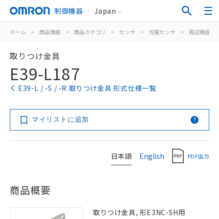
制御機器
Japan
ホーム
>
商品情報
>
商品カテゴリ
>
センサ
>
光電センサ
>
周辺機器
>
取りつけ金具
E39-L187
E39-L / -S / -R 取りつけ金具 形式仕様一覧
マイリストに追加
日本語
English
PDF出力
商品概要
取りつけ金具, 形E3NC-SH用