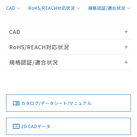
非含有に対応した製品が提供可能な商品で
す。
CAD
RoHS/REACH対応状況
規格認証/適合状況
対応予定：EU RoHS指令（10物質）の非含
ご利用条件
有に対応した製品に切り替える予定のある
商品です。
CAD
対応予定なし：EU RoHS指令（10物質）の
以下の条件をお読みいただき、同意のうえ
非含有に非対応の商品で、対応品を出す予
情報更新：2013/2/4
ご利用ください。
定はありません。
RoHS/REACH対応状況
調査・確認中：EU RoHS指令（10物質）の
本サービスは、当社制御機器事業取扱
ログイン/会員登録いただくと、CADデータをダウンロー
※1 中国RoHS○×表
非含有の対応状況を調査中または確認中の
情報更新：2026/7/29
商品の当社在庫状況および標準価格
規格認証/適合状況
ドすることができます。
商品です。
(税抜)を提供させていただくもので
「○」：最大均質材料含有率が中国RoHSの
非該当品：ライセンス料など無形物で、有
EU RoHS
注意事項・凡例
す。
基準値以下であることを示します。
UL認証
CSA認証
CEマーキング
害物質有無と関係のない商品です。
当社制御機器事業取扱商品の中には、
「×」：最大均質材料含有率が中国RoHSの
仕入先様の事情により、非含有部品として
ログイン/会員登録
本サービスの対象外となる商品もある
No
No
N/A
基準値を超えていることを示します。
いたものが、含有品と判明した場合などや
当社は、これら貴社製品のうち、外国
対応状況
対応予定月
※1
※2
ことをご了承ください。
「－」：未確認です。当社販売部門へお問
むを得ず変更することがあります。
為替および外国貿易法に定める商品
在庫状況および標準価格照会結果は、
い合わせください。
カタログ/データシート/マニュアル
（以下｢規制貨物等」という）を輸出
対応済み
記載している更新日時点での社内デー
ダウンロードデータをご利用いただく前に、以下を必ずお読
*EU RoHS指令（10物質）：
または国外への提供する場合は、日本
記
タに基づき作成されるものであり、閲
説明
LR型式承認
DNV型式承認
BV型式承認
KR型式承
鉛(Pb) 1000ppm以下、 水銀(Hg) 1000ppm以下、 カド
みください。
*中国RoHS10物質の基準値 (GB/T26572)：
国政府の輸出許可(または役務取引許
（イギリス
（ノルウェー
（フランス
（韓国
号
覧された時点での実際の在庫および標
ミウム(Cd) 100ppm以下、
Pb(鉛) :1000ppm、 Hg(水銀) : 1000ppm、 Cd(カドミウ
ソフトウェアの使用条件
可)を取得するなどの必要な手続きを
六価クロム(Cr(Ⅵ)) 1000ppm以下、ポリ臭化ビフェニル
船舶規格）
船舶規格）
船舶規格）
船舶規格
ム) : 100ppm、
中国 RoHS
準価格とは異なる場合があることをご
注意事項・凡例
2D CADデータ
類(PBB) 1000ppm以下、ポリ臭化ジフェニルエーテル類
Cr(Ⅵ)(六価クロム) : 1000ppm、 PBBs(ポリ臭化ビフェ
とります。
了承ください。
(PBDE) 1000ppm以下、フタル酸ビス(2-エチルヘキシ
○
一定数以上の在庫あり
ニル類) : 1000ppm、 PBDEs(ポリ臭化ジフェニルエーテ
No
No
No
No
当社は規制貨物を破棄する場合は、完
ル) (DEHP)(別名：DOP) 1000ppm以下、フタル酸ブチ