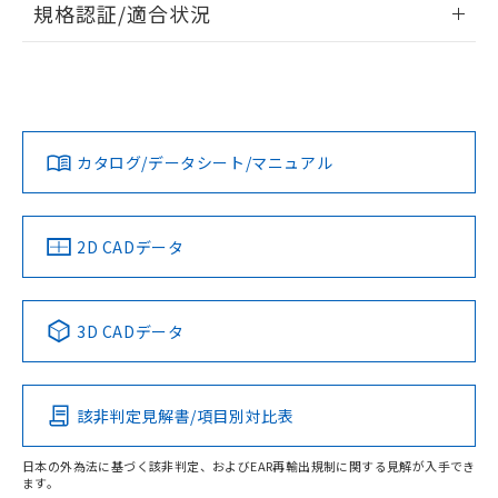
規格認証/適合状況
対応予定なし：EU RoHS指令（10物質）の
以下の条件をお読みいただき、同意のうえ
非含有に非対応の商品で、対応品を出す予
EU RoHS
注意事項・凡例
ご利用ください。
定はありません。
UL認証
CSA認証
CEマーキング
調査・確認中：EU RoHS指令（10物質）の
本サービスは、当社制御機器事業取扱
※1 中国RoHS○×表
非含有の対応状況を調査中または確認中の
No
No
N/A
商品の当社在庫状況および標準価格
対応状況
対応予定月
※1
※2
商品です。
(税抜)を提供させていただくもので
「○」：最大均質材料含有率が中国RoHSの
非該当品：ライセンス料など無形物で、有
す。
カタログ/データシート/マニュアル
対応済み
基準値以下であることを示します。
害物質有無と関係のない商品です。
当社制御機器事業取扱商品の中には、
「×」：最大均質材料含有率が中国RoHSの
仕入先様の事情により、非含有部品として
LR型式承認
DNV型式承認
BV型式承認
KR型式承
本サービスの対象外となる商品もある
基準値を超えていることを示します。
（イギリス
（ノルウェー
（フランス
（韓国
いたものが、含有品と判明した場合などや
当社は、これら貴社製品のうち、外国
ことをご了承ください。
船舶規格）
船舶規格）
船舶規格）
船舶規格
「－」：未確認です。当社販売部門へお問
中国 RoHS
注意事項・凡例
むを得ず変更することがあります。
2D CADデータ
為替および外国貿易法に定める商品
在庫状況および標準価格照会結果は、
い合わせください。
（以下｢規制貨物等」という）を輸出
記載している更新日時点での社内デー
No
No
No
No
*EU RoHS指令（10物質）：
または国外への提供する場合は、日本
記
タに基づき作成されるものであり、閲
説明
鉛(Pb) 1000ppm以下、 水銀(Hg) 1000ppm以下、 カド
*中国RoHS10物質の基準値 (GB/T26572)：
中国 RoHS表
※1 ※2
国政府の輸出許可(または役務取引許
号
覧された時点での実際の在庫および標
ミウム(Cd) 100ppm以下、
Pb(鉛) :1000ppm、 Hg(水銀) : 1000ppm、 Cd(カドミウ
3D CADデータ
可)を取得するなどの必要な手続きを
六価クロム(Cr(Ⅵ)) 1000ppm以下、ポリ臭化ビフェニル
ム) : 100ppm、
準価格とは異なる場合があることをご
この製品の規格認証/適合状況ページへ
Pb
Hg
Cd
Cr(VI)
類(PBB) 1000ppm以下、ポリ臭化ジフェニルエーテル類
Cr(Ⅵ)(六価クロム) : 1000ppm、 PBBs(ポリ臭化ビフェ
とります。
了承ください。
(PBDE) 1000ppm以下、フタル酸ビス(2-エチルヘキシ
○
一定数以上の在庫あり
ニル類) : 1000ppm、 PBDEs(ポリ臭化ジフェニルエーテ
その他の認証はこちらのページからご検索ください
当社は規制貨物を破棄する場合は、完
ル) (DEHP)(別名：DOP) 1000ppm以下、フタル酸ブチ
正式な納期状況および標準価格はお客
ル類) : 1000ppm、
ルベンジル（BBP） 1000ppm以下、フタル酸ジブチル
全に破砕するなど、違法に輸出されな
DBP(フタル酸ジブチル) : 1000ppm、 DIBP(フタル酸ジ
該非判定見解書/項目別対比表
様のお取引先、またはお客様担当のオ
O
O
O
O
（DBP） 1000ppm以下、フタル酸ジイソブチル
イソブチル) : 1000ppm、 BBP(フタル酸ブチルベンジ
△
一定数には満たないが在庫あり
いよう必要な手段を講じます。
ムロン制御機器販売店・当社販売員に
(DIBP) 1000ppm以下
ル) : 1000ppm、
当社は貴社製品を、核兵器、ミサイ
但し、RoHS指令で産業用監視および制御機器に対する
DEHP(フタル酸ビス(2-エチルヘキシル)) : 1000ppm
ご相談ください。
日本の外為法に基づく該非判定、およびEAR再輸出規制に関する見解が入手でき
適用除外項目は除く。
ル、化学兵器、生物兵器またはその他
ます。
－
在庫なし(最新の在庫状況につ
オムロン制御機器販売店や当社販売拠
フタル酸エステル類の４物質については閾値を超える意