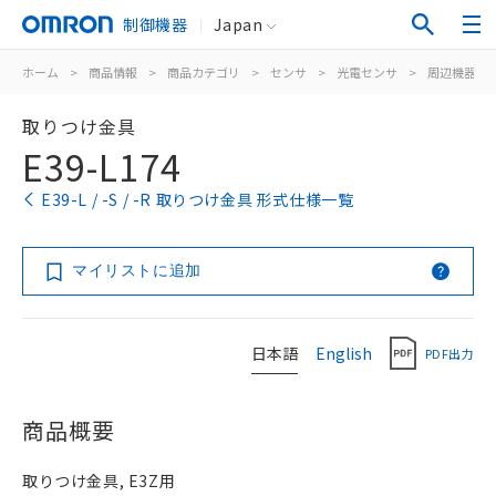
制御機器
Japan
ホーム
>
商品情報
>
商品カテゴリ
>
センサ
>
光電センサ
>
周辺機器
>
取りつけ金具
E39-L174
E39-L / -S / -R 取りつけ金具 形式仕様一覧
マイリストに追加
日本語
English
PDF出力
商品概要
取りつけ金具, E3Z用