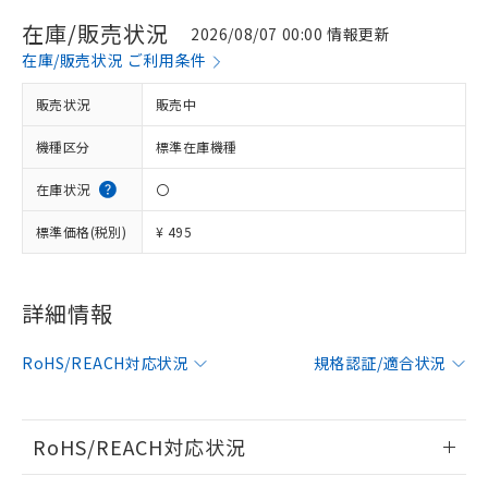
在庫/販売状況
2026/08/07 00:00 情報更新
在庫/販売状況 ご利用条件
販売状況
販売中
機種区分
標準在庫機種
在庫状況
〇
標準価格(税別)
¥ 495
詳細情報
※1 対応状況
対応済み：EU RoHS指令（10物質）の
RoHS/REACH対応状況
規格認証/適合状況
非含有に対応した製品が提供可能な商品で
す。
対応予定：EU RoHS指令（10物質）の非含
RoHS/REACH対応状況
ご利用条件
有に対応した製品に切り替える予定のある
商品です。
情報更新：2026/7/29