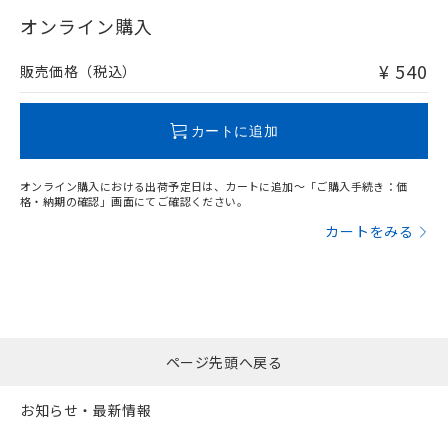
"対応済み"や非含有の記載がされた商品であっても、流通
武器並びにこれらの製造装置等に一切
いては、お客様のお取引先、ま
図的な使用がないことを確認しています。
点は「
販売ネットワーク
」をご確認
在庫等で未対応品が混在する可能性があります。
オンライン購入
※2 環境保護使用期限
使用いたしません。
たはお客様担当のオムロン制御
ください。
非含有品が必要な際は、弊社営業部門もしくは販売店へお
当社は、貴社製品を第三者に販売する
機器販売店・当社販売員にご確
在庫状況および標準価格結果を当社の
問い合わせください。
※2 対応予定月
「ｅ」：有害物質（10物質）のすべてが基
¥ 540
場合は、上記1、2および3の内容を当
販売価格（税込）
認ください)
事前の承諾なく第三者に漏洩または開
準値以下であることを示します。
該第三者に通知します。また当社は、
示しないようお願いします。
部品在庫の切り替え状況などにより、予定
「10」：通常の使用状況下において有害物
販売先および販売に係わる関係者が違
この製品のRoHS/REACH対応状況ページへ
マイパーツ機能（部品リスト作成サー
空
受注生産機種、また在庫状況の
月が前後することがあります。
質が外部に漏えいし、環境に深刻な影響を
法に輸出するおそれがある場合は、取
カートに追加
ビス）をご利用いただくには、I-Web
白
情報を公開していない機種
及ぼさない年数を意味します。
り引きをいたしません。
メンバーズにご登録されている必要が
「－」：未確認です。当社販売部門へお問
あります。
オンライン購入における出荷予定日は、カートに追加～「ご購入手続き：価
い合わせください。
お客様が当ウェブサイト上で当社にご
格・納期の確認」画面にてご確認ください。
※3 非含有証明書ダウンロード
登録された部品リストについて、当社
カートをみる
および当社の共同利用者が、当社の製
下記の非含有証明書をダウンロードするこ
品・サービスに関するお客様との取
とができます。
合意する
キャンセル
引・商談に必要な範囲で利用すること
をご了承ください。
EU RoHS指令（10物質）の非含有証明書
※当社の共同利用者とは、
"個人情報
51物質の非含有証明書（当社基準）
の共同利用に関して"
の「1.共同利
※本証明書は発行日時点で非含有を証明す
ページ先頭へ戻る
用者の範囲」に記載されている法人を
るもので、過去に遡って非含有を証明する
指します。
ものではありません。
お知らせ・最新情報
また、RoHS指令のフタル酸エステル類４
物質の対応では、対応完了までの期間は出