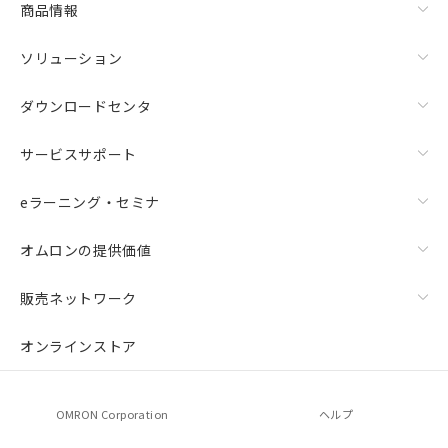
商品情報
荷製品に未対応品が混在することから備考
欄に対応日を記載しておりました。
ソリューション
既に当社にて対応品への在庫切替を完了
していることから、特段のことがない限
り、2022年1月12日より割愛しておりま
ダウンロードセンタ
す。
サービスサポート
eラーニング・セミナ
オムロンの提供価値
販売ネットワーク
オンラインストア
OMRON Corporation
ヘルプ