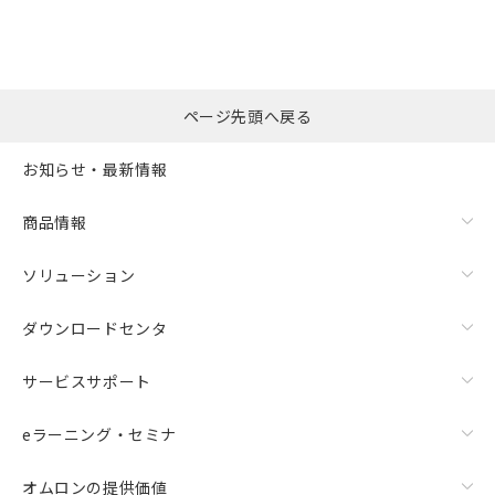
※本証明書は発行日時点で非含有を証明す
用者の範囲」に記載されている法人を
るもので、過去に遡って非含有を証明する
指します。
ものではありません。
また、RoHS指令のフタル酸エステル類４
物質の対応では、対応完了までの期間は出
ページ先頭へ戻る
荷製品に未対応品が混在することから備考
欄に対応日を記載しておりました。
お知らせ・最新情報
既に当社にて対応品への在庫切替を完了
していることから、特段のことがない限
り、2022年1月12日より割愛しておりま
商品情報
す。
ソリューション
ダウンロードセンタ
サービスサポート
eラーニング・セミナ
オムロンの提供価値