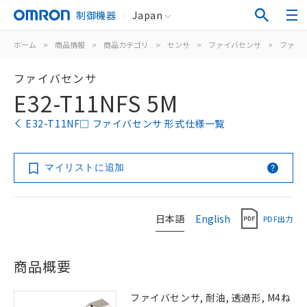
制御機器
Japan
ホーム
>
商品情報
>
商品カテゴリ
>
センサ
>
ファイバセンサ
>
ファイ
ファイバセンサ
E32-T11NFS 5M
E32-T11NF□ ファイバセンサ 形式仕様一覧
マイリストに追加
日本語
English
PDF出力
商品概要
ファイバセンサ, 耐油, 透過形, M4ね