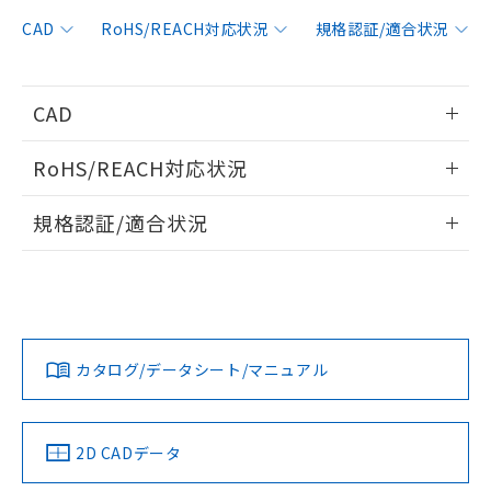
非含有に対応した製品が提供可能な商品で
す。
CAD
RoHS/REACH対応状況
規格認証/適合状況
対応予定：EU RoHS指令（10物質）の非含
ご利用条件
有に対応した製品に切り替える予定のある
商品です。
CAD
対応予定なし：EU RoHS指令（10物質）の
以下の条件をお読みいただき、同意のうえ
非含有に非対応の商品で、対応品を出す予
情報更新：2018/8/1
ご利用ください。
定はありません。
RoHS/REACH対応状況
調査・確認中：EU RoHS指令（10物質）の
本サービスは、当社制御機器事業取扱
ログイン/会員登録いただくと、CADデータをダウンロー
※1 中国RoHS○×表
非含有の対応状況を調査中または確認中の
情報更新：2026/7/29
商品の当社在庫状況および標準価格
規格認証/適合状況
ドすることができます。
商品です。
(税抜)を提供させていただくもので
「○」：最大均質材料含有率が中国RoHSの
非該当品：ライセンス料など無形物で、有
EU RoHS
注意事項・凡例
E32-T11NFS 5Mについての規格認証/適合状況については、
す。
基準値以下であることを示します。
害物質有無と関係のない商品です。
「カスタマーサポートセンタ お客様相談室」または貴社担当
当社制御機器事業取扱商品の中には、
「×」：最大均質材料含有率が中国RoHSの
仕入先様の事情により、非含有部品として
ログイン/会員登録
オムロン営業員または販売店にお問い合わせください。
本サービスの対象外となる商品もある
基準値を超えていることを示します。
いたものが、含有品と判明した場合などや
当社は、これら貴社製品のうち、外国
対応状況
対応予定月
※1
※2
ことをご了承ください。
「－」：未確認です。当社販売部門へお問
むを得ず変更することがあります。
為替および外国貿易法に定める商品
在庫状況および標準価格照会結果は、
い合わせください。
お問い合わせ
カタログ/データシート/マニュアル
（以下｢規制貨物等」という）を輸出
対応済み
記載している更新日時点での社内デー
ダウンロードデータをご利用いただく前に、以下を必ずお読
*EU RoHS指令（10物質）：
または国外への提供する場合は、日本
記
タに基づき作成されるものであり、閲
説明
鉛(Pb) 1000ppm以下、 水銀(Hg) 1000ppm以下、 カド
みください。
*中国RoHS10物質の基準値 (GB/T26572)：
国政府の輸出許可(または役務取引許
号
覧された時点での実際の在庫および標
ミウム(Cd) 100ppm以下、
Pb(鉛) :1000ppm、 Hg(水銀) : 1000ppm、 Cd(カドミウ
ソフトウェアの使用条件
可)を取得するなどの必要な手続きを
六価クロム(Cr(Ⅵ)) 1000ppm以下、ポリ臭化ビフェニル
ム) : 100ppm、
中国 RoHS
準価格とは異なる場合があることをご
注意事項・凡例
2D CADデータ
類(PBB) 1000ppm以下、ポリ臭化ジフェニルエーテル類
Cr(Ⅵ)(六価クロム) : 1000ppm、 PBBs(ポリ臭化ビフェ
とります。
了承ください。
(PBDE) 1000ppm以下、フタル酸ビス(2-エチルヘキシ
○
一定数以上の在庫あり
ニル類) : 1000ppm、 PBDEs(ポリ臭化ジフェニルエーテ
当社は規制貨物を破棄する場合は、完
ル) (DEHP)(別名：DOP) 1000ppm以下、フタル酸ブチ