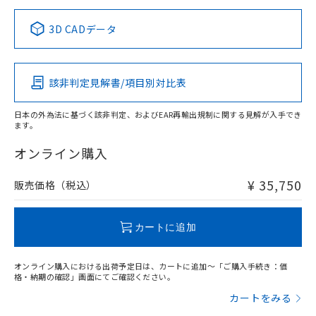
正式な納期状況および標準価格はお客
ル類) : 1000ppm、
ルベンジル（BBP） 1000ppm以下、フタル酸ジブチル
全に破砕するなど、違法に輸出されな
DBP(フタル酸ジブチル) : 1000ppm、 DIBP(フタル酸ジ
様のお取引先、またはお客様担当のオ
中国 RoHS表
※1 ※2
（DBP） 1000ppm以下、フタル酸ジイソブチル
イソブチル) : 1000ppm、 BBP(フタル酸ブチルベンジ
△
一定数には満たないが在庫あり
いよう必要な手段を講じます。
3D CADデータ
ムロン制御機器販売店・当社販売員に
(DIBP) 1000ppm以下
ル) : 1000ppm、
当社は貴社製品を、核兵器、ミサイ
但し、RoHS指令で産業用監視および制御機器に対する
DEHP(フタル酸ビス(2-エチルヘキシル)) : 1000ppm
Pb
ご相談ください。
Hg
Cd
Cr(VI)
適用除外項目は除く。
ル、化学兵器、生物兵器またはその他
－
在庫なし(最新の在庫状況につ
オムロン制御機器販売店や当社販売拠
フタル酸エステル類の４物質については閾値を超える意
武器並びにこれらの製造装置等に一切
いては、お客様のお取引先、ま
図的な使用がないことを確認しています。
点は「
販売ネットワーク
」をご確認
該非判定見解書/項目別対比表
※2 環境保護使用期限
O
使用いたしません。
O
O
O
たはお客様担当のオムロン制御
ください。
当社は、貴社製品を第三者に販売する
機器販売店・当社販売員にご確
在庫状況および標準価格結果を当社の
※2 対応予定月
「ｅ」：有害物質（10物質）のすべてが基
日本の外為法に基づく該非判定、およびEAR再輸出規制に関する見解が入手でき
場合は、上記1、2および3の内容を当
認ください)
事前の承諾なく第三者に漏洩または開
ます。
準値以下であることを示します。
該第三者に通知します。また当社は、
"対応済み"や非含有の記載がされた商品であっても、流通
示しないようお願いします。
部品在庫の切り替え状況などにより、予定
「10」：通常の使用状況下において有害物
販売先および販売に係わる関係者が違
在庫等で未対応品が混在する可能性があります。
マイパーツ機能（部品リスト作成サー
オンライン購入
空
受注生産機種、また在庫状況の
月が前後することがあります。
質が外部に漏えいし、環境に深刻な影響を
法に輸出するおそれがある場合は、取
非含有品が必要な際は、弊社営業部門もしくは販売店へお
ビス）をご利用いただくには、I-Web
白
情報を公開していない機種
及ぼさない年数を意味します。
り引きをいたしません。
問い合わせください。
メンバーズにご登録されている必要が
¥ 35,750
販売価格（税込）
「－」：未確認です。当社販売部門へお問
あります。
い合わせください。
お客様が当ウェブサイト上で当社にご
この製品のRoHS/REACH対応状況ページへ
※3 非含有証明書ダウンロード
登録された部品リストについて、当社
カートに追加
および当社の共同利用者が、当社の製
下記の非含有証明書をダウンロードするこ
品・サービスに関するお客様との取
とができます。
オンライン購入における出荷予定日は、カートに追加～「ご購入手続き：価
合意する
キャンセル
引・商談に必要な範囲で利用すること
格・納期の確認」画面にてご確認ください。
をご了承ください。
EU RoHS指令（10物質）の非含有証明書
カートをみる
※当社の共同利用者とは、
"個人情報
51物質の非含有証明書（当社基準）
の共同利用に関して"
の「1.共同利