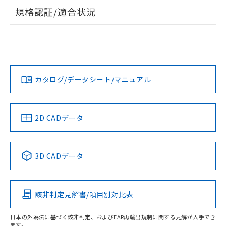
ログイン/会員登録いただくと、CADデータをダウンロー
情報更新：2026/7/29
武器並びにこれらの製造装置等に一切
いては、お客様のお取引先、ま
図的な使用がないことを確認しています。
点は「
販売ネットワーク
」をご確認
規格認証/適合状況
ドすることができます。
※2 環境保護使用期限
使用いたしません。
たはお客様担当のオムロン制御
ください。
EU RoHS
注意事項・凡例
当社は、貴社製品を第三者に販売する
機器販売店・当社販売員にご確
E32-LD11R 5Mについての規格認証/適合状況については、
在庫状況および標準価格結果を当社の
※2 対応予定月
「ｅ」：有害物質（10物質）のすべてが基
場合は、上記1、2および3の内容を当
認ください)
「カスタマーサポートセンタ お客様相談室」または貴社担当
事前の承諾なく第三者に漏洩または開
準値以下であることを示します。
ログイン/会員登録
該第三者に通知します。また当社は、
オムロン営業員または販売店にお問い合わせください。
示しないようお願いします。
部品在庫の切り替え状況などにより、予定
「10」：通常の使用状況下において有害物
販売先および販売に係わる関係者が違
対応状況
対応予定月
※1
※2
マイパーツ機能（部品リスト作成サー
空
受注生産機種、また在庫状況の
月が前後することがあります。
質が外部に漏えいし、環境に深刻な影響を
法に輸出するおそれがある場合は、取
ビス）をご利用いただくには、I-Web
白
情報を公開していない機種
お問い合わせ
及ぼさない年数を意味します。
カタログ/データシート/マニュアル
り引きをいたしません。
対応済み
メンバーズにご登録されている必要が
ダウンロードデータをご利用いただく前に、以下を必ずお読
「－」：未確認です。当社販売部門へお問
あります。
みください。
い合わせください。
お客様が当ウェブサイト上で当社にご
ソフトウェアの使用条件
※3 非含有証明書ダウンロード
登録された部品リストについて、当社
中国 RoHS
注意事項・凡例
2D CADデータ
および当社の共同利用者が、当社の製
下記の非含有証明書をダウンロードするこ
品・サービスに関するお客様との取
とができます。
合意する
キャンセル
引・商談に必要な範囲で利用すること
中国 RoHS表
※1 ※2
3D CADデータ
をご了承ください。
EU RoHS指令（10物質）の非含有証明書
※当社の共同利用者とは、
"個人情報
Pb
Hg
Cd
Cr(VI)
51物質の非含有証明書（当社基準）
の共同利用に関して"
の「1.共同利
※本証明書は発行日時点で非含有を証明す
用者の範囲」に記載されている法人を
該非判定見解書/項目別対比表
るもので、過去に遡って非含有を証明する
X
O
O
O
指します。
ものではありません。
また、RoHS指令のフタル酸エステル類４
日本の外為法に基づく該非判定、およびEAR再輸出規制に関する見解が入手でき
ます。