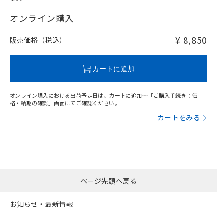
物質の対応では、対応完了までの期間は出
"対応済み"や非含有の記載がされた商品であっても、流通
荷製品に未対応品が混在することから備考
在庫等で未対応品が混在する可能性があります。
オンライン購入
欄に対応日を記載しておりました。
非含有品が必要な際は、弊社営業部門もしくは販売店へお
既に当社にて対応品への在庫切替を完了
問い合わせください。
¥ 8,850
販売価格（税込）
していることから、特段のことがない限
り、2022年1月12日より割愛しておりま
この製品のRoHS/REACH対応状況ページへ
す。
カートに追加
オンライン購入における出荷予定日は、カートに追加～「ご購入手続き：価
格・納期の確認」画面にてご確認ください。
カートをみる
ページ先頭へ戻る
お知らせ・最新情報