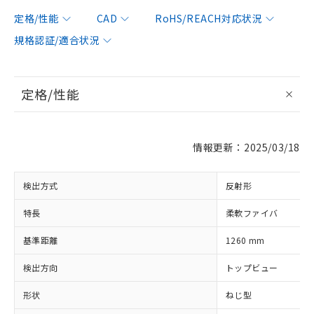
定格/性能
CAD
RoHS/REACH対応状況
規格認証/適合状況
定格/性能
情報更新：2025/03/18
検出方式
反射形
※1 対応状況
特長
柔軟ファイバ
対応済み：EU RoHS指令（10物質）の
基準距離
1260 mm
非含有に対応した製品が提供可能な商品で
す。
検出方向
トップビュー
対応予定：EU RoHS指令（10物質）の非含
ご利用条件
有に対応した製品に切り替える予定のある
形状
ねじ型
商品です。