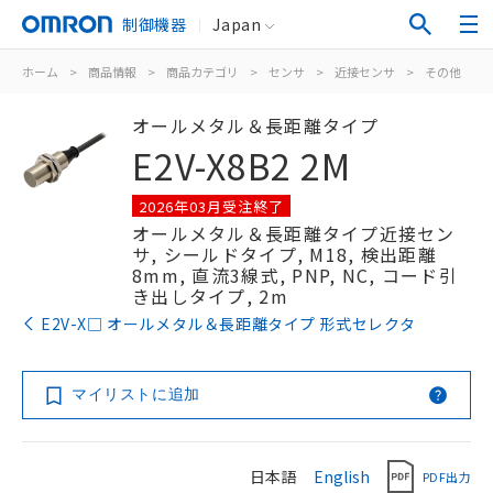
制御機器
Japan
ホーム
>
商品情報
>
商品カテゴリ
>
センサ
>
近接センサ
>
その他
>
オールメタル＆長距離タイプ
E2V-X8B2 2M
2026年03月受注終了
オールメタル＆長距離タイプ近接セン
サ, シールドタイプ, M18, 検出距離
8mm, 直流3線式, PNP, NC, コード引
き出しタイプ, 2m
E2V-X□ オールメタル＆長距離タイプ 形式セレクタ
マイリストに追加
日本語
English
PDF出力