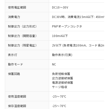
使用電圧範囲
DC10～30V
消費電力
DC30V時、消費電流15mA以下: 450mW
制御出力（出力形式）
PNPオープンコレクタ
制御出力（開閉容量）
100mA以下
制御出力（残留電圧）
2V以下 (負荷電流100mA、コード長2m時
表示灯
動作表示灯(黄)
※1 対応状況
動作モード
NC
対応済み：EU RoHS指令（10物質）の
保護回路
負荷短絡保護
非含有に対応した製品が提供可能な商品で
出力逆接続保護
す。
電源逆接続保護
対応予定：EU RoHS指令（10物質）の非含
サージ吸収
ご利用条件
有に対応した製品に切り替える予定のある
使用温度範囲
-25～70℃
商品です。
対応予定なし：EU RoHS指令（10物質）の
以下の条件をお読みいただき、同意のうえ
保存温度範囲
-25～70℃
非含有に非対応の商品で、対応品を出す予