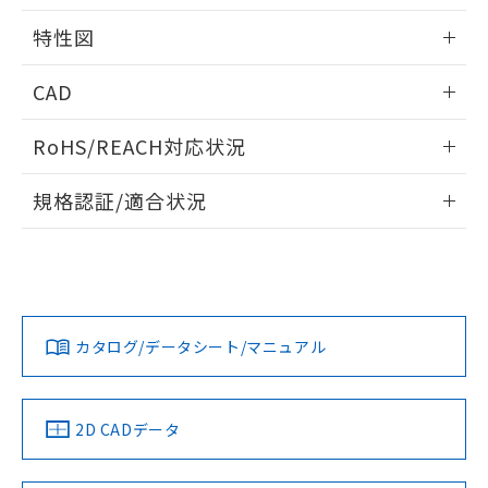
欄に対応日を記載しておりました。
相互干渉
情報更新：2024/08/08
既に当社にて対応品への在庫切替を完了
特性図
していることから、特段のことがない限
り、2022年1月12日より割愛しておりま
周囲金属の影響
情報更新：2024/08/08
CAD
す。
検出物体の大きさと材質による影響
ログイン/会員登録いただくと、CADデータをダウンロー
RoHS/REACH対応状況
ドすることができます。
A: 60mm以上、B: 35mm以上
情報更新：2026/7/29
規格認証/適合状況
ログイン/会員登録
E2V-X8B2 2MのRoHS対応状況については、営業部門もしく
UL認証
CSA認証
CEマーキング
は販売店にお問い合わせください。
タイムチャート
No
No
Yes
l: 0mm以上、φd: 18mm以上、D: 0mm以上、m: 24mm以
この製品のRoHS/REACH対応状況ページへ
ダウンロードデータをご利用いただく前に、以下を必ずお読
上、n: 27mm以上
みください。
カタログ/データシート/マニュアル
ソフトウェアの使用条件
LR型式承認
DNV型式承認
BV型式承認
KR型式承
（イギリス
（ノルウェー
（フランス
（韓国
船舶規格）
船舶規格）
船舶規格）
船舶規格
2D CADデータ
No
No
No
No