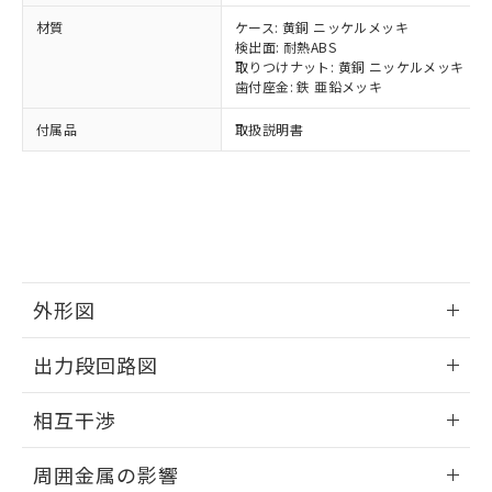
当社は、貴社製品を第三者に販売する
機器販売店・当社販売員にご確
在庫状況および標準価格結果を当社の
材質
ケース: 黄銅 ニッケルメッキ
※2 対応予定月
「ｅ」：有害物質（10物質）のすべてが基
場合は、上記1、2および3の内容を当
認ください)
事前の承諾なく第三者に漏洩または開
検出面: 耐熱ABS
準値以下であることを示します。
該第三者に通知します。また当社は、
示しないようお願いします。
取りつけナット: 黄銅 ニッケルメッキ
部品在庫の切り替え状況などにより、予定
「10」：通常の使用状況下において有害物
販売先および販売に係わる関係者が違
マイパーツ機能（部品リスト作成サー
歯付座金: 鉄 亜鉛メッキ
空
受注生産機種、また在庫状況の
月が前後することがあります。
質が外部に漏えいし、環境に深刻な影響を
法に輸出するおそれがある場合は、取
ビス）をご利用いただくには、I-Web
白
情報を公開していない機種
及ぼさない年数を意味します。
り引きをいたしません。
付属品
取扱説明書
メンバーズにご登録されている必要が
「－」：未確認です。当社販売部門へお問
あります。
い合わせください。
お客様が当ウェブサイト上で当社にご
※3 非含有証明書ダウンロード
登録された部品リストについて、当社
および当社の共同利用者が、当社の製
下記の非含有証明書をダウンロードするこ
品・サービスに関するお客様との取
とができます。
合意する
キャンセル
引・商談に必要な範囲で利用すること
をご了承ください。
外形図
EU RoHS指令（10物質）の非含有証明書
※当社の共同利用者とは、
"個人情報
51物質の非含有証明書（当社基準）
の共同利用に関して"
の「1.共同利
情報更新：2024/08/08
※本証明書は発行日時点で非含有を証明す
出力段回路図
用者の範囲」に記載されている法人を
るもので、過去に遡って非含有を証明する
指します。
外形図
ものではありません。
情報更新：2024/08/08
相互干渉
また、RoHS指令のフタル酸エステル類４
物質の対応では、対応完了までの期間は出
出力段回路図
情報更新：2024/08/08
荷製品に未対応品が混在することから備考
周囲金属の影響