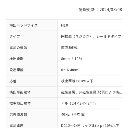
情報更新：2024/08/08
検出ヘッドサイズ
M18
タイプ
円柱型（ネジつき）、シールドタイプ
電源の種類
直流3線式
検出距離
8mm ±10%
設定距離
0～6.4mm
応差
検出距離の10%以下
検出可能物体
磁性金属、非磁性金属(材質により検出距
標準検出物体
アルミ24×24×3mm
応答周波数
40Hz（平均値）
電源電圧
DC12～24V リップル(p-p) 10%以下