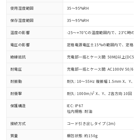
ご利用ください。
定はありません。
使用湿度範囲
35～95%RH
調査・確認中：EU RoHS指令（10物質）の
本サービスは、当社制御機器事業取扱
※1 中国RoHS○×表
非含有の対応状況を調査中または確認中の
商品の当社在庫状況および標準価格
保存湿度範囲
35～95%RH
商品です。
(税抜)を提供させていただくもので
「○」：最大均質材料含有率が中国RoHSの
非該当品：ライセンス料など無形物で、有
温度の影響
-25～+70℃の温度範囲内で、23℃時の
す。
基準値以下であることを示します。
害物質有無と関係のない商品です。
当社制御機器事業取扱商品の中には、
「×」：最大均質材料含有率が中国RoHSの
仕入先様の事情により、非含有部品として
電圧の影響
定格電源電圧±15%の範囲内で、定格電源
本サービスの対象外となる商品もある
基準値を超えていることを示します。
いたものが、含有品と判明した場合などや
当社は、これら貴社製品のうち、外国
ことをご了承ください。
「－」：未確認です。当社販売部門へお問
むを得ず変更することがあります。
絶縁抵抗
充電部一括とケース間: 50MΩ以上(DC500
為替および外国貿易法に定める商品
在庫状況および標準価格照会結果は、
い合わせください。
（以下｢規制貨物等」という）を輸出
記載している更新日時点での社内デー
耐電圧
充電部一括とケース間: AC1000V 50/60Hz
*EU RoHS指令（10物質）：
または国外への提供する場合は、日本
記
タに基づき作成されるものであり、閲
説明
鉛(Pb) 1000ppm以下、 水銀(Hg) 1000ppm以下、 カド
*中国RoHS10物質の基準値 (GB/T26572)：
国政府の輸出許可(または役務取引許
号
覧された時点での実際の在庫および標
ミウム(Cd) 100ppm以下、
Pb(鉛) :1000ppm、 Hg(水銀) : 1000ppm、 Cd(カドミウ
耐振動
耐久: 10～55Hz 複振幅 1.5mm X、Y、Z
可)を取得するなどの必要な手続きを
六価クロム(Cr(Ⅵ)) 1000ppm以下、ポリ臭化ビフェニル
ム) : 100ppm、
準価格とは異なる場合があることをご
類(PBB) 1000ppm以下、ポリ臭化ジフェニルエーテル類
Cr(Ⅵ)(六価クロム) : 1000ppm、 PBBs(ポリ臭化ビフェ
とります。
了承ください。
2
耐衝撃
耐久: 1000m/s
X、Y、Z各方向 10回
(PBDE) 1000ppm以下、フタル酸ビス(2-エチルヘキシ
○
一定数以上の在庫あり
ニル類) : 1000ppm、 PBDEs(ポリ臭化ジフェニルエーテ
当社は規制貨物を破棄する場合は、完
ル) (DEHP)(別名：DOP) 1000ppm以下、フタル酸ブチ
正式な納期状況および標準価格はお客
ル類) : 1000ppm、
ルベンジル（BBP） 1000ppm以下、フタル酸ジブチル
全に破砕するなど、違法に輸出されな
DBP(フタル酸ジブチル) : 1000ppm、 DIBP(フタル酸ジ
様のお取引先、またはお客様担当のオ
保護構造
IEC: IP67
（DBP） 1000ppm以下、フタル酸ジイソブチル
イソブチル) : 1000ppm、 BBP(フタル酸ブチルベンジ
△
一定数には満たないが在庫あり
いよう必要な手段を講じます。
社内規格: 耐油
ムロン制御機器販売店・当社販売員に
(DIBP) 1000ppm以下
ル) : 1000ppm、
当社は貴社製品を、核兵器、ミサイ
但し、RoHS指令で産業用監視および制御機器に対する
DEHP(フタル酸ビス(2-エチルヘキシル)) : 1000ppm
ご相談ください。
適用除外項目は除く。
ル、化学兵器、生物兵器またはその他
接続方式
コード引き出しタイプ (2m)
－
在庫なし(最新の在庫状況につ
オムロン制御機器販売店や当社販売拠
フタル酸エステル類の４物質については閾値を超える意
武器並びにこれらの製造装置等に一切
いては、お客様のお取引先、ま
図的な使用がないことを確認しています。
点は「
販売ネットワーク
」をご確認
※2 環境保護使用期限
質量
梱包状態: 約150g
使用いたしません。
たはお客様担当のオムロン制御
ください。