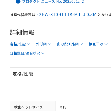
プロダクト ニュース No. 2025001c_2
E2EW-X10B1T18-M1TJ 0.3M
推奨代替機種は
となり
詳細情報
定格/性能
外形図
出力段回路図
相互干渉
規格認証/適合状況
定格/性能
検出ヘッドサイズ
M18