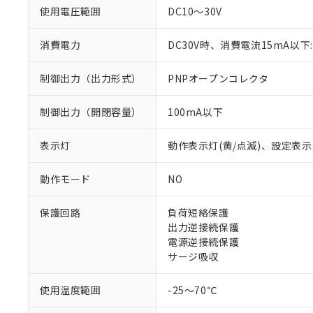
使用電圧範囲
DC10～30V
消費電力
DC30V時、消費電流15mA以下:
制御出力（出力形式）
PNPオープンコレクタ
制御出力（開閉容量）
100mA以下
表示灯
動作表示灯(黄/点滅)、設定表示
※1 対応状況
動作モード
NO
対応済み：EU
対応予定：EU R
保護回路
負荷短絡保護
対応予定なし：EU
出力逆接続保護
調査・確認中：EU
ご利用条件
電源逆接続保護
非該当品：ライセ
サージ吸収
※1 中国RoHS
仕入先様の事情に
があります。
以下の条件をお読
「○」：最大均質
使用温度範囲
-25～70℃
「×」：最大均質
本サービスは
当社は、これ
*EU RoHS指令（10物