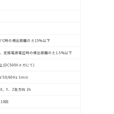
す。当社販売部門へお問い合わせください。
 水銀(Hg) 1000ppm以下、 カドミウム(Cd) 100ppm以下、
たは国外への提供する場合は、日本国政府の輸出許可(または役務取
000ppm以下、ポリ臭化ビフェニル類(PBB) 1000ppm以下、ポリ臭化ジフェニルエーテル類(P
事業取扱商品の中には、本サービスの対象外となる商品もあること
手続きをとります。
キシル) (DEHP)(別名：DOP) 1000ppm以下、フタル酸ブチルベンジル（BBP） 100
(GB/T26572)：
以下、フタル酸ジイソブチル (DIBP) 1000ppm以下
び標準価格照会結果は、記載している更新日時点での社内データに
物を破棄する場合は、完全に破砕するなど、違法に輸出されないよ
(水銀) : 1000ppm、 Cd(カドミウム) : 100ppm、
業用監視および制御機器に対する適用除外項目は除く。
覧された時点での実際の在庫および標準価格とは異なる場合がある
1000ppm、 PBBs(ポリ臭化ビフェニル類) : 1000ppm、 PBDEs(ポリ臭化ジフェニルエーテル類
物質については閾値を超える意図的な使用がないことを確認しています。
上の在庫あり
 1000ppm、 DIBP(フタル酸ジイソブチル) : 1000ppm、 BBP(フタル酸ブチルベンジル) :
品を、核兵器、ミサイル、化学兵器、生物兵器またはその他武器並
チルヘキシル)) : 1000ppm
況および標準価格はお客様のお取引先、またはお客様担当のオムロ
用いたしません。
ご相談ください。
は満たないが在庫あり
製品を第三者に販売する場合は、上記1、2および3の内容を当該第
23℃時の検出距離の±15%以下
機器販売店や当社販売拠点は「
販売ネットワーク
」をご確認くだ
販売先および販売に係わる関係者が違法に輸出するおそれがある場
用期限
び標準価格結果を当社の事前の承諾なく第三者に漏洩または開示し
え状況などにより、予定月が前後することがあります。
(最新の在庫状況については、お客様のお取引先、またはお客様担当
、定格電源電圧時の検出距離の±1.5%以下
（10物質）のすべてが基準値以下であることを示します。
店・当社販売員にご確認ください)
能（部品リスト作成サービス）をご利用いただくには、I-Webメン
使用状況下において有害物質が外部に漏えいし、環境に深刻な影響を
あります。
(DC500Vメガにて)
機種、また在庫状況の情報を公開していない機種
ェブサイト上で当社にご登録された部品リストについて、当社およ
書ダウンロード
す。当社販売部門へお問い合わせください。
品・サービスに関するお客様との取引・商談に必要な範囲で利用す
合意する
キャンセル
50/60Hz 1min
書をダウンロードすることができます。
利用者とは、
"個人情報の共同利用に関して"
の「1.共同利用者の
します。
m X、Y、Z各方向 2h
10物質）の非含有証明書
明書（当社基準）
日時点で非含有を証明するもので、過去に遡って非含有を証明するも
10回
令のフタル酸エステル類４物質の対応では、対応完了までの期間は出
備考欄に対応日を記載しておりました。