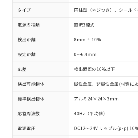
タイプ
円柱型（ネジつき）、シールド
電源の種類
直流3線式
検出距離
8mm ±10%
設定距離
0～6.4mm
応差
検出距離の10%以下
検出可能物体
磁性金属、非磁性金属(材質に
標準検出物体
アルミ24×24×3mm
応答周波数
40Hz（平均値）
電源電圧
DC12～24V リップル(p-p) 1