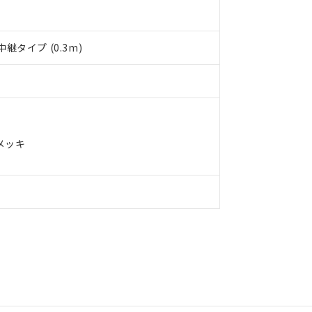
品への在庫切替を完了していることから、特段のことがない限り、20
す。
タイプ (0.3m)
メッキ