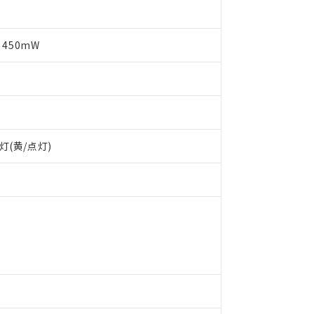
 450mW
灯(黄/点灯)
 RoHS指令（10物質）の非含有に対応した製品が提供可能な商品です
oHS指令（10物質）の非含有に対応した製品に切り替える予定のある
 RoHS指令（10物質）の非含有に非対応の商品で、対応品を出す予
 RoHS指令（10物質）の非含有の対応状況を調査中または確認中の
ンス料など無形物で、有害物質有無と関係のない商品です。
○×表
より、非含有部品としていたものが、含有品と判明した場合などやむ
みいただき、同意のうえご利用ください。
材料含有率が中国RoHSの基準値以下であることを示します。
材料含有率が中国RoHSの基準値を超えていることを示します。
、当社制御機器事業取扱商品の当社在庫状況および標準価格(税抜)
ら貴社製品のうち、外国為替および外国貿易法に定める商品（以下｢
質）：