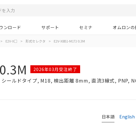
ウンロード
サポート
セミナ
オムロンの
>
E2V-X□
>
形式セレクタ
>
E2V-X8B1-M1TJ 0.3M
 0.3M
2026年03月受注終了
ドタイプ, M18, 検出距離 8mm, 直流3線式, PNP, 
タ
日本語
English