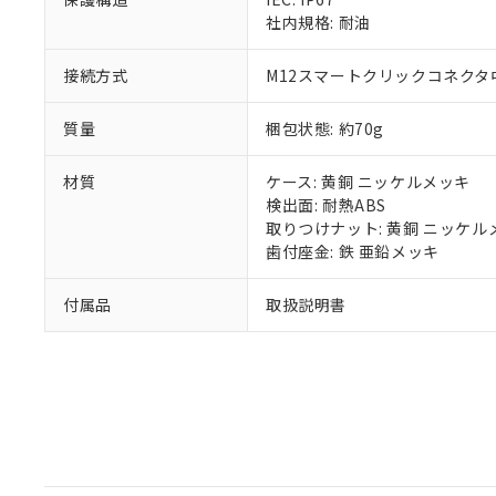
既に当社にて対応
社内規格: 耐油
り割愛しておりま
接続方式
M12スマートクリックコネクタ中継
質量
梱包状態: 約70g
材質
ケース: 黄銅 ニッケルメッキ
検出面: 耐熱ABS
取りつけナット: 黄銅 ニッケル
歯付座金: 鉄 亜鉛メッキ
付属品
取扱説明書