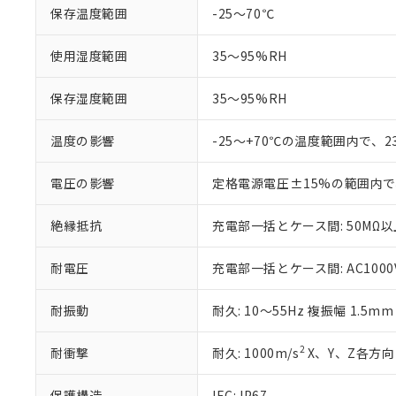
「－」：未確認で
鉛(Pb) 1000ppm以下、
くものです。
保存温度範囲
-25～70℃
う）を輸出ま
記
説明
六価クロム(Cr(Ⅵ)) 1
当社制御機器
などの必要な
フタル酸ビス(2-エチルヘ
号
*中国RoHS10物質の基準値 
ル（DBP） 1000ppm
在庫状況およ
当社は規制貨
使用湿度範囲
35～95%RH
Pb(鉛) :1000ppm、 Hg
但し、RoHS指令で産
のであり、閲
ます。
Cr(Ⅵ)(六価クロム) : 
フタル酸エステル類の４
○
一定数以
DBP(フタル酸ジブチル) :
い。
当社は貴社製
保存湿度範囲
35～95%RH
DEHP(フタル酸ビス(2-エ
正式な納期状
置等に一切使
当社販売員に
※2 対応予定月
△
一定数に
当社は、貴社
温度の影響
-25～+70℃の温度範囲内で、
オムロン制御
また当社は、
※2 環境保護使
在庫状況およ
部品在庫の切り替
たしません。
－
在庫なし
す。
電圧の影響
定格電源電圧±15%の範囲内で
「ｅ」：有害物質
機器販売
マイパーツ機
「10」：通常の
ている必要が
味します。
絶縁抵抗
充電部一括とケース間: 50MΩ以上
空
受注生産
お客様が当ウ
※3 非含有証明
「－」：未確認で
白
が、当社の製
耐電圧
充電部一括とケース間: AC1000V 
さい。
下記の非含有証明
※当社の共同
いる法人を指
耐振動
耐久: 10～55Hz 複振幅 1.5m
EU RoHS指令（
51物質の非含有証
※本証明書は発行
2
耐衝撃
耐久: 1000m/s
X、Y、Z各方向 
また、RoHS指
混在することから
保護構造
IEC: IP67