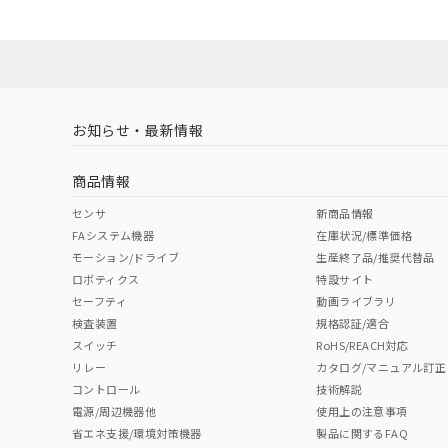
ダウンロードデータをご利用いただく前に、以下を必ずお読
No
No
Yes
ソフトウェアの使用条件
l: 0mm以上、φd: 18mm以上、D: 0mm以上、m: 24mm以上
LR型式承認
DNV型式承認
BV型式承認
KR
（イギリス
（ノルウェー
（フランス
（
お知らせ・最新情報
タイムチャート
船舶規格）
船舶規格）
船舶規格）
船
商品情報
No
No
No
No
センサ
新商品情報
FAシステム機器
在庫状況/標準価格
モーション/ドライブ
生産終了品/推奨代替品
検出領域
ロボティクス
特設サイト
セーフティ
動画ライブラリ
検査装置
規格認証/適合
スイッチ
RoHS/REACH対応
リレー
カタログ/マニュアル訂正
コントロール
技術解説
電源/周辺機器他
使用上の注意事項
省エネ支援/環境対策機器
製品に関するFAQ