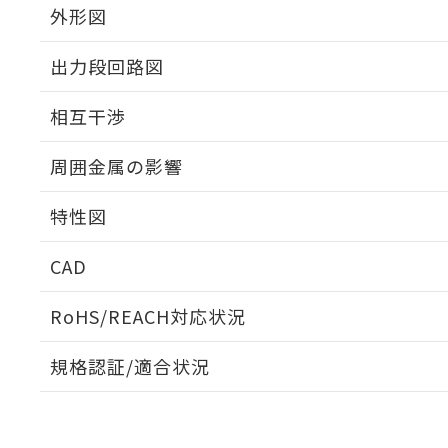
外形図
出力段回路図
外形図
相互干渉
出力段回路図
周囲金属の影響
相互干渉
特性図
周囲金属の影響
CAD
検出物体の大きさと材質による影響
ログイン/会員登録いただくと、CADデータをダウンロ
RoHS/REACH対応状況
規格認証/適合状況
A: 60mm以上、B: 35mm以上
E2V-X8B1-M1TJ 0.3MのRoHS対応状況については、
UL認証
CSA認証
CEマーキング