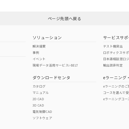
みください。
この製品のRoHS/REACH対応
N/A
N/A
、n: 27mm以上
ページ先頭へ戻る
型式承認
NK型式承認
ABS型式承認
韓国
（日本
（アメリカ
ソリューション
サービスサポ
舶規格）
船舶規格）
船舶規格）
解決提案
テスト機貸出
事例
ロボティクスサ
No
No
イベント
日本語相談窓口
現場データ活用サービスi-BELT
輸出該非判定
ダウンロードセンタ
eラーニング
この製品の規格認証/適合
その他の認証はこちらのページからご
カタログ
eラーニングのご
マニュアル
コースを選んで受
2D CAD
eラーニングコー
3D CAD
電気制御CAD
ソフトウェア