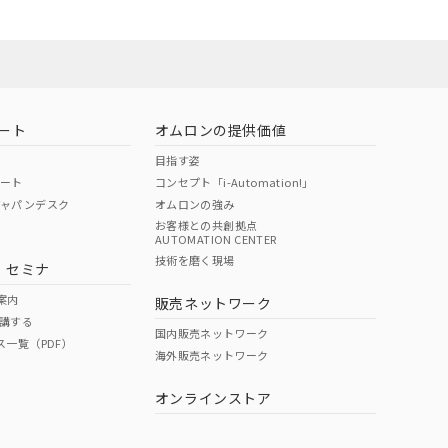
状況ページへ
ート
オムロンの提供価値
目指す姿
ポート
コンセプト「i-Automation!」
ジャパンデスク
オムロンの強み
お客様との共創拠点
AUTOMATION CENTER
技術を磨く現場
・セミナ
状況ページへ
検索ください
案内
販売ネットワーク
講する
国内販売ネットワーク
ス一覧（PDF）
海外販売ネットワーク
オンラインストア