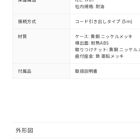
り割愛しておりま
社内規格: 耐油
接続方式
コード引き出しタイプ (5m)
材質
ケース: 黄銅 ニッケルメッキ
検出面: 耐熱ABS
取りつけナット: 黄銅 ニッケル
歯付座金: 鉄 亜鉛メッキ
付属品
取扱説明書
外形図