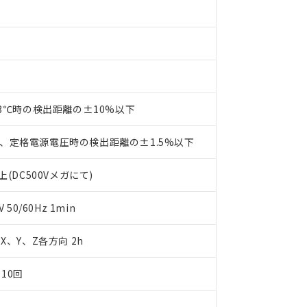
事業取扱商品の中には、本サービスの対象外となる商品もあること
手続きをとります。
キシル) (DEHP)(別名：DOP) 1000ppm以下、フタル酸ブチルベンジル（BBP） 100
(GB/T26572)：
以下、フタル酸ジイソブチル (DIBP) 1000ppm以下
び標準価格照会結果は、記載している更新日時点での社内データに
物を破棄する場合は、完全に破砕するなど、違法に輸出されないよ
(水銀) : 1000ppm、 Cd(カドミウム) : 100ppm、
業用監視および制御機器に対する適用除外項目は除く。
覧された時点での実際の在庫および標準価格とは異なる場合がある
1000ppm、 PBBs(ポリ臭化ビフェニル類) : 1000ppm、 PBDEs(ポリ臭化ジフェニルエーテル類
物質については閾値を超える意図的な使用がないことを確認しています。
上の在庫あり
 1000ppm、 DIBP(フタル酸ジイソブチル) : 1000ppm、 BBP(フタル酸ブチルベンジル) :
品を、核兵器、ミサイル、化学兵器、生物兵器またはその他武器並
チルヘキシル)) : 1000ppm
況および標準価格はお客様のお取引先、またはお客様担当のオムロ
用いたしません。
ご相談ください。
は満たないが在庫あり
製品を第三者に販売する場合は、上記1、2および3の内容を当該第
機器販売店や当社販売拠点は「
販売ネットワーク
」をご確認くだ
販売先および販売に係わる関係者が違法に輸出するおそれがある場
用期限
び標準価格結果を当社の事前の承諾なく第三者に漏洩または開示し
23℃時の検出距離の±10%以下
え状況などにより、予定月が前後することがあります。
(最新の在庫状況については、お客様のお取引先、またはお客様担当
（10物質）のすべてが基準値以下であることを示します。
店・当社販売員にご確認ください)
能（部品リスト作成サービス）をご利用いただくには、I-Webメン
使用状況下において有害物質が外部に漏えいし、環境に深刻な影響を
、定格電源電圧時の検出距離の±1.5%以下
あります。
機種、また在庫状況の情報を公開していない機種
ェブサイト上で当社にご登録された部品リストについて、当社およ
書ダウンロード
す。当社販売部門へお問い合わせください。
(DC500Vメガにて)
品・サービスに関するお客様との取引・商談に必要な範囲で利用す
合意する
キャンセル
書をダウンロードすることができます。
50/60Hz 1min
利用者とは、
"個人情報の共同利用に関して"
の「1.共同利用者の
します。
10物質）の非含有証明書
明書（当社基準）
m X、Y、Z各方向 2h
日時点で非含有を証明するもので、過去に遡って非含有を証明するも
令のフタル酸エステル類４物質の対応では、対応完了までの期間は出
10回
備考欄に対応日を記載しておりました。
品への在庫切替を完了していることから、特段のことがない限り、20