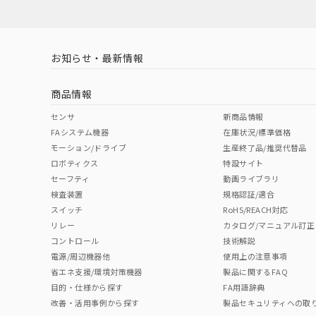
LR型式承認
DNV型式承認
BV型式承認
KR
（イギリス
（ノルウェー
（フランス
（
お知らせ・最新情報
船舶規格）
船舶規格）
船舶規格）
船
商品情報
No
No
No
No
センサ
新商品情報
FAシステム機器
在庫状況/標準価格
モーション/ドライブ
生産終了品/推奨代替品
検出領域
ロボティクス
特設サイト
セーフティ
動画ライブラリ
検査装置
規格認証/適合
スイッチ
RoHS/REACH対応
リレー
カタログ/マニュアル訂正
コントロール
技術解説
電源/周辺機器他
使用上の注意事項
省エネ支援/環境対策機器
製品に関するFAQ
目的・仕様から探す
FA用語辞典
改善・活用事例から探す
製品セキュリティへの取