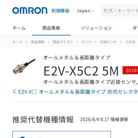
制御機器
Japan
ホーム
商品情報
ソリューション
ダ
ホーム
>
商品情報
>
商品カテゴリ
>
センサ
>
近接センサ
>
その他
オールメタル＆長距離タイプ
E2V-X5C2 5M
202
オールメタル＆長距離タイプ近接センサ, シール
E2V-X□ オールメタル＆長距離タイプ 形式セレク
推奨代替機種情報
2026/8/4 8:17 情報更新