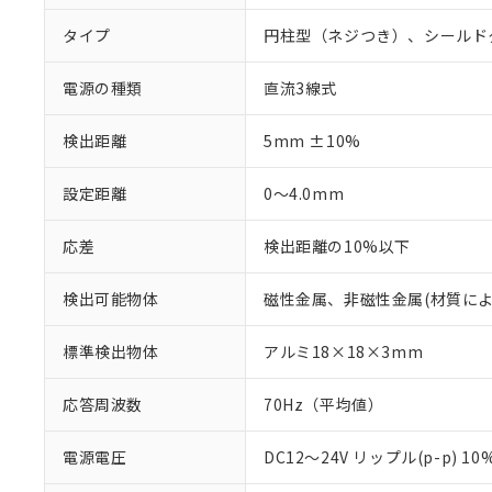
タイプ
円柱型（ネジつき）、シールド
電源の種類
直流3線式
検出距離
5mm ±10%
設定距離
0～4.0mm
応差
検出距離の10%以下
検出可能物体
磁性金属、非磁性金属(材質に
標準検出物体
アルミ18×18×3mm
応答周波数
70Hz（平均値）
電源電圧
DC12～24V リップル(p-p) 1