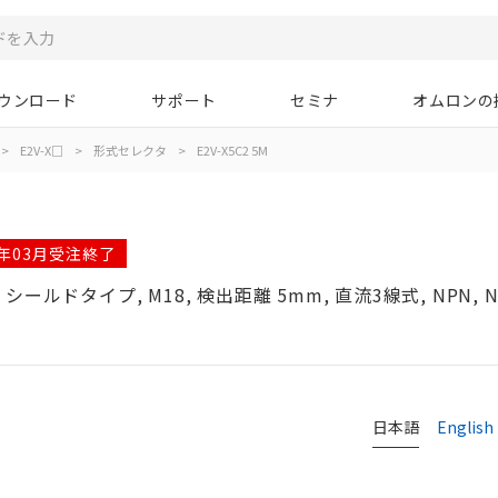
ウンロード
サポート
セミナ
オムロンの
>
E2V-X□
>
形式セレクタ
>
E2V-X5C2 5M
6年03月受注終了
ドタイプ, M18, 検出距離 5mm, 直流3線式, NPN, 
タ
日本語
English