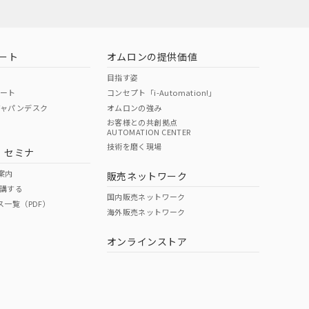
ート
オムロンの提供価値
目指す姿
ポート
コンセプト「i-Automation!」
ジャパンデスク
オムロンの強み
お客様との共創拠点
AUTOMATION CENTER
技術を磨く現場
・セミナ
状況ページへ
検索ください
案内
販売ネットワーク
講する
国内販売ネットワーク
ス一覧（PDF）
海外販売ネットワーク
オンラインストア