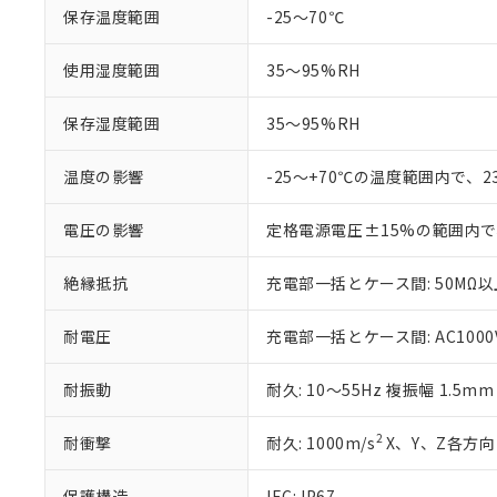
記
説明
当社制御機器
などの必要な
保存温度範囲
-25～70℃
フタル酸ビス(2-エチルヘ
号
*中国RoHS10物質の基準値 
ル（DBP） 1000ppm
在庫状況およ
当社は規制貨
Pb(鉛) :1000ppm、 Hg
但し、RoHS指令で産
のであり、閲
ます。
Cr(Ⅵ)(六価クロム) : 
フタル酸エステル類の４
使用湿度範囲
35～95%RH
○
一定数以
DBP(フタル酸ジブチル) :
い。
当社は貴社製
DEHP(フタル酸ビス(2-エ
正式な納期状
置等に一切使
保存湿度範囲
35～95%RH
当社販売員に
※2 対応予定月
△
一定数に
当社は、貴社
オムロン制御
また当社は、
※2 環境保護使
在庫状況およ
温度の影響
-25～+70℃の温度範囲内で、
部品在庫の切り替
たしません。
－
在庫なし
す。
「ｅ」：有害物質
機器販売
マイパーツ機
「10」：通常の
電圧の影響
定格電源電圧±15%の範囲内で
ている必要が
味します。
空
受注生産
お客様が当ウ
※3 非含有証明
「－」：未確認で
絶縁抵抗
充電部一括とケース間: 50MΩ以上
白
が、当社の製
さい。
下記の非含有証明
耐電圧
充電部一括とケース間: AC1000V 
※当社の共同
いる法人を指
EU RoHS指令（
51物質の非含有証
耐振動
耐久: 10～55Hz 複振幅 1.5m
※本証明書は発行
また、RoHS指
2
耐衝撃
耐久: 1000m/s
X、Y、Z各方向 
混在することから
既に当社にて対応
保護構造
IEC: IP67