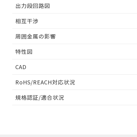
出力段回路図
外形図
相互干渉
出力段回路図
周囲金属の影響
相互干渉
特性図
周囲金属の影響
CAD
検出物体の大きさと材質による影響
ログイン/会員登録いただくと、CADデータをダウンロ
RoHS/REACH対応状況
規格認証/適合状況
A: 50mm以上、B: 30mm以上
E2V-X5C2 5MのRoHS対応状況については、営業部門も
UL認証
CSA認証
CEマーキング
タイムチャート
ダウンロードデータをご利用いただく前に、以下を必ずお読
No
No
Yes
ソフトウェアの使用条件
l: 0mm以上、φd: 18mm以上、D: 0mm以上、m: 24mm以上