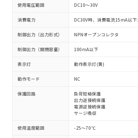
使用電圧範囲
DC10～30V
消費電力
DC30V時、消費電流15mA以下:
制御出力（出力形式）
NPNオープンコレクタ
制御出力（開閉容量）
100mA以下
※1 対応状況
表示灯
動作表示灯(黄)
対応済み：EU
動作モード
NC
対応予定：EU R
対応予定なし：EU
保護回路
負荷短絡保護
調査・確認中：EU
ご利用条件
出力逆接続保護
非該当品：ライセ
電源逆接続保護
※1 中国RoHS
仕入先様の事情に
サージ吸収
があります。
以下の条件をお読
「○」：最大均質
「×」：最大均質
使用温度範囲
-25～70℃
本サービスは
当社は、これ
*EU RoHS指令（10物
「－」：未確認で
鉛(Pb) 1000ppm以下、
くものです。
う）を輸出ま
六価クロム(Cr(Ⅵ)) 1