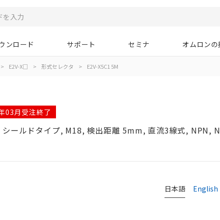
ウンロード
サポート
セミナ
オムロンの
>
E2V-X□
>
形式セレクタ
>
E2V-X5C1 5M
6年03月受注終了
ドタイプ, M18, 検出距離 5mm, 直流3線式, NPN, 
タ
日本語
English