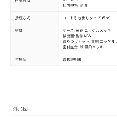
り割愛しておりま
社内規格: 耐油
接続方式
コード引き出しタイプ (5m)
材質
ケース: 黄銅 ニッケルメッキ
検出面: 耐熱ABS
取りつけナット: 黄銅 ニッケル
歯付座金: 鉄 亜鉛メッキ
付属品
取扱説明書
外形図