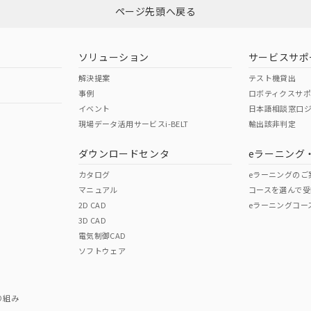
ページ先頭へ戻る
型式承認
NK型式承認
ABS型式承認
韓国
（日本
（アメリカ
ソリューション
サービスサポ
舶規格）
船舶規格）
船舶規格）
解決提案
テスト機貸出
事例
ロボティクスサ
No
No
イベント
日本語相談窓口
現場データ活用サービスi-BELT
輸出該非判定
ダウンロードセンタ
eラーニング
この製品の規格認証/適合
その他の認証はこちらのページからご
カタログ
eラーニングのご
マニュアル
コースを選んで受
2D CAD
eラーニングコー
3D CAD
電気制御CAD
ソフトウェア
り組み