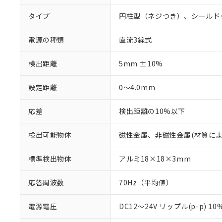
タイプ
円柱型（ネジつき）、シールド
電源の種類
直流3線式
検出距離
5mm ±10%
設定距離
0～4.0mm
応差
検出距離の10%以下
検出可能物体
磁性金属、非磁性金属(材質に
標準検出物体
アルミ18×18×3mm
応答周波数
70Hz（平均値）
電源電圧
DC12～24V リップル(p-p) 1