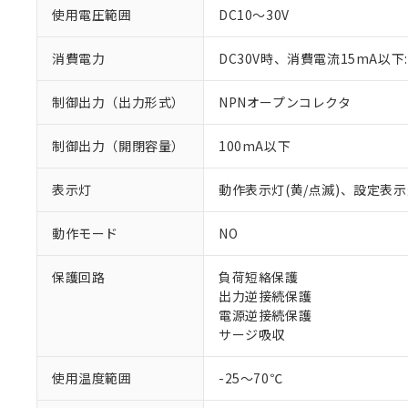
使用電圧範囲
DC10～30V
消費電力
DC30V時、消費電流15mA以下:
制御出力（出力形式）
NPNオープンコレクタ
制御出力（開閉容量）
100mA以下
※1 対応状況
表示灯
動作表示灯(黄/点滅)、設定表示
対応済み：EU
動作モード
NO
対応予定：EU R
対応予定なし：EU
保護回路
負荷短絡保護
調査・確認中：EU
ご利用条件
出力逆接続保護
非該当品：ライセ
電源逆接続保護
※1 中国RoHS
仕入先様の事情に
サージ吸収
があります。
以下の条件をお読
「○」：最大均質
「×」：最大均質
使用温度範囲
-25～70℃
本サービスは
当社は、これ
*EU RoHS指令（10物
「－」：未確認で
鉛(Pb) 1000ppm以下、
くものです。
う）を輸出ま
六価クロム(Cr(Ⅵ)) 1