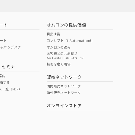
ート
オムロンの提供価値
目指す姿
ポート
コンセプト「i-Automation!」
ジャパンデスク
オムロンの強み
お客様との共創拠点
AUTOMATION CENTER
技術を磨く現場
・セミナ
状況ページへ
検索ください
案内
販売ネットワーク
講する
国内販売ネットワーク
ス一覧（PDF）
海外販売ネットワーク
オンラインストア