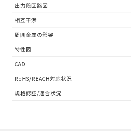
出力段回路図
外形図
相互干渉
出力段回路図
周囲金属の影響
相互干渉
特性図
周囲金属の影響
CAD
検出物体の大きさと材質による影響
ログイン/会員登録いただくと、CADデータをダウンロ
RoHS/REACH対応状況
規格認証/適合状況
A: 50mm以上、B: 30mm以上
E2V-X5C1 5MのRoHS対応状況については、営業部門も
UL認証
CSA認証
CEマーキング
タイムチャート
ダウンロードデータをご利用いただく前に、以下を必ずお読
No
No
Yes
ソフトウェアの使用条件
l: 0mm以上、φd: 18mm以上、D: 0mm以上、m: 24mm以上