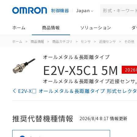
制御機器
Japan
ホーム
商品情報
ソリューション
ダ
ホーム
>
商品情報
>
商品カテゴリ
>
センサ
>
近接センサ
>
その他
オールメタル＆長距離タイプ
E2V-X5C1 5M
202
オールメタル＆長距離タイプ近接センサ, シール
E2V-X□ オールメタル＆長距離タイプ 形式セレク
推奨代替機種情報
2026/8/4 8:17 情報更新