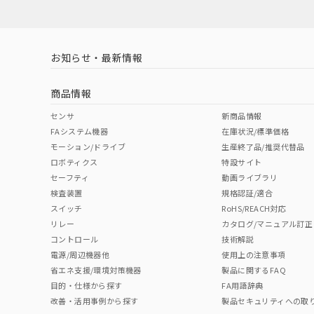
LR型式承認
DNV型式承認
BV型式承認
KR
（イギリス
（ノルウェー
（フランス
（
お知らせ・最新情報
船舶規格）
船舶規格）
船舶規格）
船
商品情報
No
No
No
No
センサ
新商品情報
FAシステム機器
在庫状況/標準価格
モーション/ドライブ
生産終了品/推奨代替品
検出領域
ロボティクス
特設サイト
セーフティ
動画ライブラリ
検査装置
規格認証/適合
スイッチ
RoHS/REACH対応
リレー
カタログ/マニュアル訂正
コントロール
技術解説
電源/周辺機器他
使用上の注意事項
省エネ支援/環境対策機器
製品に関するFAQ
目的・仕様から探す
FA用語辞典
改善・活用事例から探す
製品セキュリティへの取