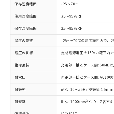
記
説明
当社制御機器
などの必要な
保存温度範囲
-25～70℃
フタル酸ビス(2-エチルヘ
号
*中国RoHS10物質の基準値 
ル（DBP） 1000ppm
在庫状況およ
当社は規制貨
Pb(鉛) :1000ppm、 Hg
但し、RoHS指令で産
のであり、閲
ます。
Cr(Ⅵ)(六価クロム) : 
フタル酸エステル類の４
使用湿度範囲
35～95%RH
○
一定数以
DBP(フタル酸ジブチル) :
い。
当社は貴社製
DEHP(フタル酸ビス(2-エ
正式な納期状
置等に一切使
保存湿度範囲
35～95%RH
当社販売員に
※2 対応予定月
△
一定数に
当社は、貴社
オムロン制御
また当社は、
※2 環境保護使
在庫状況およ
温度の影響
-25～+70℃の温度範囲内で、
部品在庫の切り替
たしません。
－
在庫なし
す。
「ｅ」：有害物質
機器販売
マイパーツ機
「10」：通常の
電圧の影響
定格電源電圧±15%の範囲内で
ている必要が
味します。
空
受注生産
お客様が当ウ
※3 非含有証明
「－」：未確認で
絶縁抵抗
充電部一括とケース間: 50MΩ以上
白
が、当社の製
さい。
下記の非含有証明
耐電圧
充電部一括とケース間: AC1000V 
※当社の共同
いる法人を指
EU RoHS指令（
51物質の非含有証
耐振動
耐久: 10～55Hz 複振幅 1.5m
※本証明書は発行
また、RoHS指
2
耐衝撃
耐久: 1000m/s
X、Y、Z各方向 
混在することから
既に当社にて対応
保護構造
IEC: IP67