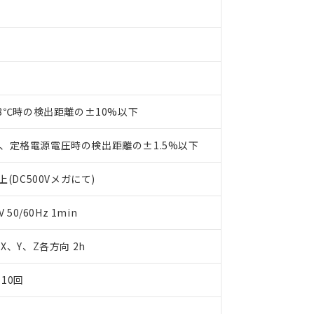
事業取扱商品の中には、本サービスの対象外となる商品もあること
手続きをとります。
キシル) (DEHP)(別名：DOP) 1000ppm以下、フタル酸ブチルベンジル（BBP） 100
(GB/T26572)：
以下、フタル酸ジイソブチル (DIBP) 1000ppm以下
び標準価格照会結果は、記載している更新日時点での社内データに
物を破棄する場合は、完全に破砕するなど、違法に輸出されないよ
(水銀) : 1000ppm、 Cd(カドミウム) : 100ppm、
業用監視および制御機器に対する適用除外項目は除く。
覧された時点での実際の在庫および標準価格とは異なる場合がある
1000ppm、 PBBs(ポリ臭化ビフェニル類) : 1000ppm、 PBDEs(ポリ臭化ジフェニルエーテル類
物質については閾値を超える意図的な使用がないことを確認しています。
上の在庫あり
 1000ppm、 DIBP(フタル酸ジイソブチル) : 1000ppm、 BBP(フタル酸ブチルベンジル) :
品を、核兵器、ミサイル、化学兵器、生物兵器またはその他武器並
チルヘキシル)) : 1000ppm
況および標準価格はお客様のお取引先、またはお客様担当のオムロ
用いたしません。
ご相談ください。
は満たないが在庫あり
製品を第三者に販売する場合は、上記1、2および3の内容を当該第
機器販売店や当社販売拠点は「
販売ネットワーク
」をご確認くだ
販売先および販売に係わる関係者が違法に輸出するおそれがある場
用期限
び標準価格結果を当社の事前の承諾なく第三者に漏洩または開示し
23℃時の検出距離の±10%以下
え状況などにより、予定月が前後することがあります。
(最新の在庫状況については、お客様のお取引先、またはお客様担当
（10物質）のすべてが基準値以下であることを示します。
店・当社販売員にご確認ください)
能（部品リスト作成サービス）をご利用いただくには、I-Webメン
使用状況下において有害物質が外部に漏えいし、環境に深刻な影響を
、定格電源電圧時の検出距離の±1.5%以下
あります。
機種、また在庫状況の情報を公開していない機種
ェブサイト上で当社にご登録された部品リストについて、当社およ
書ダウンロード
す。当社販売部門へお問い合わせください。
(DC500Vメガにて)
品・サービスに関するお客様との取引・商談に必要な範囲で利用す
合意する
キャンセル
書をダウンロードすることができます。
50/60Hz 1min
利用者とは、
"個人情報の共同利用に関して"
の「1.共同利用者の
します。
10物質）の非含有証明書
明書（当社基準）
m X、Y、Z各方向 2h
日時点で非含有を証明するもので、過去に遡って非含有を証明するも
令のフタル酸エステル類４物質の対応では、対応完了までの期間は出
10回
備考欄に対応日を記載しておりました。
品への在庫切替を完了していることから、特段のことがない限り、20