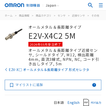
制御機器
Japan
ホーム
>
商品情報
>
商品カテゴリ
>
センサ
>
近接センサ
>
その他
>
オールメタル＆長距離タイプ
E2V-X4C2 5M
2026年03月受注終了
オールメタル＆長距離タイプ近接セン
サ, シールドタイプ, M12, 検出距離
4mm, 直流3線式, NPN, NC, コード引
き出しタイプ, 5m
E2V-X□ オールメタル＆長距離タイプ 形式セレクタ
マイリストに追加
日本語
English
PDF出力