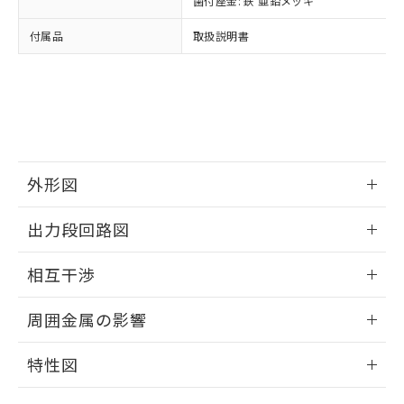
歯付座金: 鉄 亜鉛メッキ
準値以下であることを示します。
該第三者に通知します。また当社は、
示しないようお願いします。
部品在庫の切り替え状況などにより、予定
「10」：通常の使用状況下において有害物
販売先および販売に係わる関係者が違
マイパーツ機能（部品リスト作成サー
付属品
取扱説明書
空
受注生産機種、また在庫状況の
月が前後することがあります。
質が外部に漏えいし、環境に深刻な影響を
法に輸出するおそれがある場合は、取
ビス）をご利用いただくには、I-Web
白
情報を公開していない機種
及ぼさない年数を意味します。
り引きをいたしません。
メンバーズにご登録されている必要が
「－」：未確認です。当社販売部門へお問
あります。
い合わせください。
お客様が当ウェブサイト上で当社にご
※3 非含有証明書ダウンロード
登録された部品リストについて、当社
および当社の共同利用者が、当社の製
下記の非含有証明書をダウンロードするこ
品・サービスに関するお客様との取
とができます。
外形図
合意する
キャンセル
引・商談に必要な範囲で利用すること
をご了承ください。
情報更新：2024/08/08
EU RoHS指令（10物質）の非含有証明書
※当社の共同利用者とは、
"個人情報
出力段回路図
51物質の非含有証明書（当社基準）
の共同利用に関して"
の「1.共同利
※本証明書は発行日時点で非含有を証明す
外形図
情報更新：2024/08/08
用者の範囲」に記載されている法人を
相互干渉
るもので、過去に遡って非含有を証明する
指します。
ものではありません。
出力段回路図
情報更新：2024/08/08
また、RoHS指令のフタル酸エステル類４
周囲金属の影響
物質の対応では、対応完了までの期間は出
相互干渉
荷製品に未対応品が混在することから備考
情報更新：2024/08/08
特性図
欄に対応日を記載しておりました。
既に当社にて対応品への在庫切替を完了
周囲金属の影響
情報更新：2024/08/08