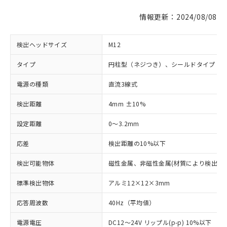
情報更新：2024/08/08
検出ヘッドサイズ
M12
タイプ
円柱型（ネジつき）、シールドタイプ
電源の種類
直流3線式
検出距離
4mm ±10%
設定距離
0～3.2mm
応差
検出距離の10%以下
検出可能物体
磁性金属、非磁性金属(材質により検出距
標準検出物体
アルミ12×12×3mm
応答周波数
40Hz（平均値）
電源電圧
DC12～24V リップル(p-p) 10%以下