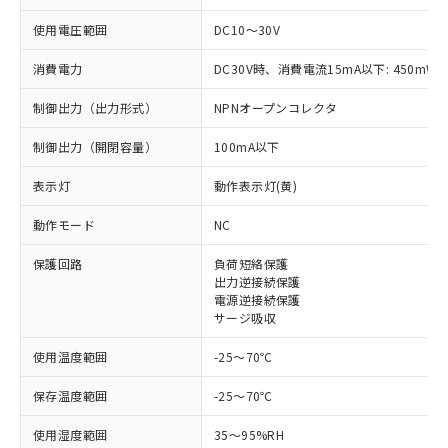
使用電圧範囲
DC10～30V
消費電力
DC30V時、消費電流15mA以下: 450mW
制御出力（出力形式）
NPNオープンコレクタ
制御出力（開閉容量）
100mA以下
表示灯
動作表示灯(黄)
※1 対応状況
動作モード
NC
対応済み：EU RoHS指令（10物質）の
保護回路
負荷短絡保護
非含有に対応した製品が提供可能な商品で
出力逆接続保護
す。
電源逆接続保護
対応予定：EU RoHS指令（10物質）の非含
サージ吸収
ご利用条件
有に対応した製品に切り替える予定のある
使用温度範囲
-25～70℃
商品です。
対応予定なし：EU RoHS指令（10物質）の
以下の条件をお読みいただき、同意のうえ
保存温度範囲
-25～70℃
非含有に非対応の商品で、対応品を出す予
ご利用ください。
定はありません。
使用湿度範囲
35～95%RH
調査・確認中：EU RoHS指令（10物質）の