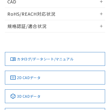
CAD
していることから、特段のことがない限
り、2022年1月12日より割愛しておりま
検出物体の大きさと材質による影響
ログイン/会員登録いただくと、CADデータをダウンロー
す。
RoHS/REACH対応状況
ドすることができます。
A: 35mm以上、B: 25mm以上
情報更新：
規格認証/適合状況
ログイン/会員登録
E2V-X4C2 5MのRoHS対応状況については、営業部門もしく
UL認証
CSA認証
CEマーキング
は販売店にお問い合わせください。
タイムチャート
No
No
Yes
l: 0mm以上、φd: 12mm以上、D: 0mm以上、m: 12mm以
この製品のRoHS/REACH対応状況ページへ
ダウンロードデータをご利用いただく前に、以下を必ずお読
上、n: 18mm以上
みください。
カタログ/データシート/マニュアル
ソフトウェアの使用条件
LR型式承認
DNV型式承認
BV型式承認
KR型式承
（イギリス
（ノルウェー
（フランス
（韓国
船舶規格）
船舶規格）
船舶規格）
船舶規格
2D CADデータ
No
No
No
No
3D CADデータ
この製品の規格認証/適合状況ページへ
その他の認証はこちらのページからご検索ください