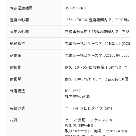
本サービスは、当社制御機器事業取扱
※1 中国RoHS○×表
非含有の対応状況を調査中または確認中の
商品の当社在庫状況および標準価格
保存湿度範囲
35～95%RH
商品です。
(税抜)を提供させていただくもので
「○」：最大均質材料含有率が中国RoHSの
非該当品：ライセンス料など無形物で、有
温度の影響
-25～+70℃の温度範囲内で、23℃時の
す。
基準値以下であることを示します。
害物質有無と関係のない商品です。
当社制御機器事業取扱商品の中には、
「×」：最大均質材料含有率が中国RoHSの
仕入先様の事情により、非含有部品として
電圧の影響
定格電源電圧±15%の範囲内で、定格電源
本サービスの対象外となる商品もある
基準値を超えていることを示します。
いたものが、含有品と判明した場合などや
当社は、これら貴社製品のうち、外国
ことをご了承ください。
「－」：未確認です。当社販売部門へお問
むを得ず変更することがあります。
絶縁抵抗
充電部一括とケース間: 50MΩ以上(DC500
為替および外国貿易法に定める商品
在庫状況および標準価格照会結果は、
い合わせください。
（以下｢規制貨物等」という）を輸出
記載している更新日時点での社内デー
耐電圧
充電部一括とケース間: AC1000V 50/60Hz
*EU RoHS指令（10物質）：
または国外への提供する場合は、日本
記
タに基づき作成されるものであり、閲
説明
鉛(Pb) 1000ppm以下、 水銀(Hg) 1000ppm以下、 カド
*中国RoHS10物質の基準値 (GB/T26572)：
国政府の輸出許可(または役務取引許
号
覧された時点での実際の在庫および標
ミウム(Cd) 100ppm以下、
Pb(鉛) :1000ppm、 Hg(水銀) : 1000ppm、 Cd(カドミウ
耐振動
耐久: 10～55Hz 複振幅 1.5mm X、Y、Z
可)を取得するなどの必要な手続きを
六価クロム(Cr(Ⅵ)) 1000ppm以下、ポリ臭化ビフェニル
ム) : 100ppm、
準価格とは異なる場合があることをご
類(PBB) 1000ppm以下、ポリ臭化ジフェニルエーテル類
Cr(Ⅵ)(六価クロム) : 1000ppm、 PBBs(ポリ臭化ビフェ
とります。
了承ください。
2
耐衝撃
耐久: 1000m/s
X、Y、Z各方向 10回
(PBDE) 1000ppm以下、フタル酸ビス(2-エチルヘキシ
○
一定数以上の在庫あり
ニル類) : 1000ppm、 PBDEs(ポリ臭化ジフェニルエーテ
当社は規制貨物を破棄する場合は、完
ル) (DEHP)(別名：DOP) 1000ppm以下、フタル酸ブチ
正式な納期状況および標準価格はお客
ル類) : 1000ppm、
ルベンジル（BBP） 1000ppm以下、フタル酸ジブチル
全に破砕するなど、違法に輸出されな
DBP(フタル酸ジブチル) : 1000ppm、 DIBP(フタル酸ジ
様のお取引先、またはお客様担当のオ
保護構造
IEC: IP67
（DBP） 1000ppm以下、フタル酸ジイソブチル
イソブチル) : 1000ppm、 BBP(フタル酸ブチルベンジ
△
一定数には満たないが在庫あり
いよう必要な手段を講じます。
社内規格: 耐油
ムロン制御機器販売店・当社販売員に
(DIBP) 1000ppm以下
ル) : 1000ppm、
当社は貴社製品を、核兵器、ミサイ
但し、RoHS指令で産業用監視および制御機器に対する
DEHP(フタル酸ビス(2-エチルヘキシル)) : 1000ppm
ご相談ください。
適用除外項目は除く。
ル、化学兵器、生物兵器またはその他
接続方式
コード引き出しタイプ (5m)
－
在庫なし(最新の在庫状況につ
オムロン制御機器販売店や当社販売拠
フタル酸エステル類の４物質については閾値を超える意
武器並びにこれらの製造装置等に一切
いては、お客様のお取引先、ま
図的な使用がないことを確認しています。
点は「
販売ネットワーク
」をご確認
※2 環境保護使用期限
材質
ケース: 黄銅 ニッケルメッキ
使用いたしません。
たはお客様担当のオムロン制御
ください。
検出面: 耐熱ABS
当社は、貴社製品を第三者に販売する
機器販売店・当社販売員にご確
在庫状況および標準価格結果を当社の
取りつけナット: 黄銅 ニッケルメッキ
※2 対応予定月
「ｅ」：有害物質（10物質）のすべてが基
場合は、上記1、2および3の内容を当
認ください)
事前の承諾なく第三者に漏洩または開