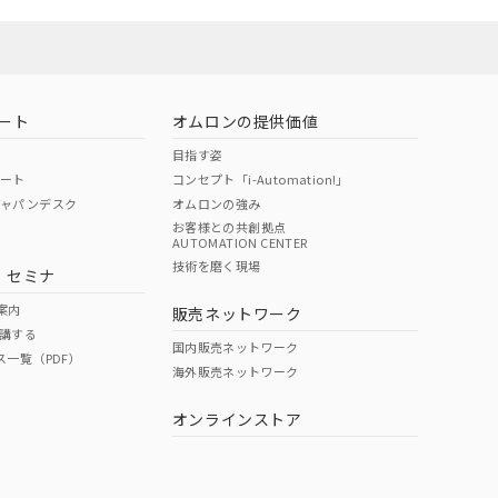
ート
オムロンの提供価値
目指す姿
ポート
コンセプト「i-Automation!」
ジャパンデスク
オムロンの強み
お客様との共創拠点
AUTOMATION CENTER
技術を磨く現場
・セミナ
状況ページへ
検索ください
案内
販売ネットワーク
講する
国内販売ネットワーク
ス一覧（PDF）
海外販売ネットワーク
オンラインストア