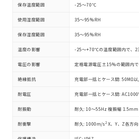
くものです。
う）を輸出ま
記
説明
保存温度範囲
-25～70℃
六価クロム(Cr(Ⅵ)) 1
当社制御機器
などの必要な
フタル酸ビス(2-エチルヘ
号
*中国RoHS10物質の基準値 
ル（DBP） 1000ppm
在庫状況およ
当社は規制貨
Pb(鉛) :1000ppm、 Hg
但し、RoHS指令で産
使用湿度範囲
35～95%RH
のであり、閲
ます。
Cr(Ⅵ)(六価クロム) : 
フタル酸エステル類の４
○
一定数以
DBP(フタル酸ジブチル) :
い。
当社は貴社製
DEHP(フタル酸ビス(2-エ
正式な納期状
置等に一切使
保存湿度範囲
35～95%RH
当社販売員に
※2 対応予定月
△
一定数に
当社は、貴社
オムロン制御
また当社は、
※2 環境保護使
温度の影響
-25～+70℃の温度範囲内で、
在庫状況およ
部品在庫の切り替
たしません。
－
在庫なし
す。
「ｅ」：有害物質
機器販売
電圧の影響
定格電源電圧±15%の範囲内で
マイパーツ機
「10」：通常の
ている必要が
味します。
空
受注生産
絶縁抵抗
充電部一括とケース間: 50MΩ以上
お客様が当ウ
※3 非含有証明
「－」：未確認で
白
が、当社の製
さい。
下記の非含有証明
耐電圧
充電部一括とケース間: AC1000V 
※当社の共同
いる法人を指
EU RoHS指令（
耐振動
耐久: 10～55Hz 複振幅 1.5m
51物質の非含有証
※本証明書は発行
2
耐衝撃
耐久: 1000m/s
X、Y、Z各方向 
また、RoHS指
混在することから
保護構造
IEC: IP67
既に当社にて対応