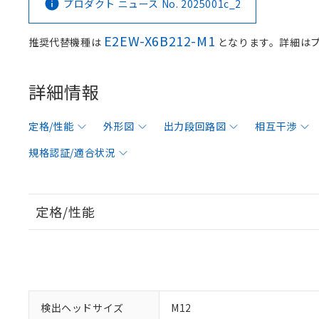
プロダクト ニュース No. 2025001c_2
E2EW-X6B212-M1
推奨代替機種は
となります。詳細は
詳細情報
定格/性能
外形図
出力段回路図
相互干渉
規格認証/適合状況
定格/性能
検出ヘッドサイズ
M12