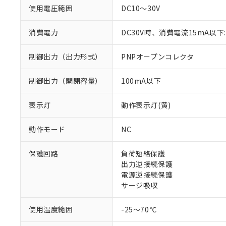
使用電圧範囲
DC10～30V
消費電力
DC30V時、消費電流15mA以下:
制御出力（出力形式）
PNPオープンコレクタ
制御出力（開閉容量）
100mA以下
表示灯
動作表示灯(黄)
※1 対応状況
動作モード
NC
対応済み：EU
対応予定：EU R
保護回路
負荷短絡保護
対応予定なし：EU
出力逆接続保護
調査・確認中：EU
ご利用条件
電源逆接続保護
非該当品：ライセ
※1 中国RoHS
サージ吸収
仕入先様の事情に
があります。
以下の条件をお読
「○」：最大均質
使用温度範囲
-25～70℃
「×」：最大均質
本サービスは
当社は、これ
*EU RoHS指令（10物
「－」：未確認で
鉛(Pb) 1000ppm以下、