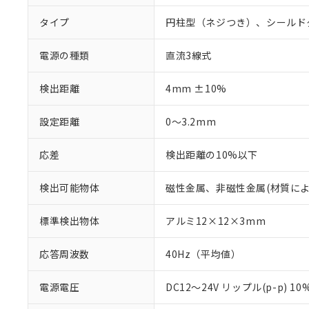
タイプ
円柱型（ネジつき）、シールド
電源の種類
直流3線式
検出距離
4mm ±10%
設定距離
0～3.2mm
応差
検出距離の10%以下
検出可能物体
磁性金属、非磁性金属(材質に
標準検出物体
アルミ12×12×3mm
応答周波数
40Hz（平均値）
電源電圧
DC12～24V リップル(p-p) 1