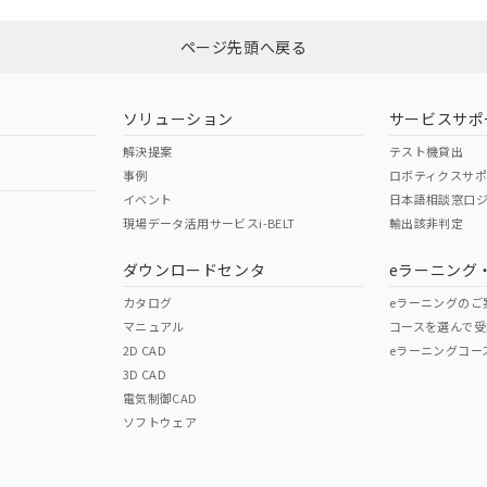
、n: 18mm以上
ページ先頭へ戻る
型式承認
NK型式承認
ABS型式承認
韓国
（日本
（アメリカ
ソリューション
サービスサポ
舶規格）
船舶規格）
船舶規格）
解決提案
テスト機貸出
事例
ロボティクスサ
No
No
イベント
日本語相談窓口
現場データ活用サービスi-BELT
輸出該非判定
ダウンロードセンタ
eラーニング
この製品の規格認証/適合
その他の認証はこちらのページからご
カタログ
eラーニングのご
マニュアル
コースを選んで受
2D CAD
eラーニングコー
3D CAD
電気制御CAD
ソフトウェア