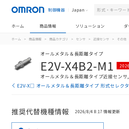
制御機器
Japan
ホーム
商品情報
ソリューション
ダ
ホーム
>
商品情報
>
商品カテゴリ
>
センサ
>
近接センサ
>
その他
オールメタル＆長距離タイプ
E2V-X4B2-M1
20
オールメタル＆長距離タイプ近接センサ, シール
E2V-X□ オールメタル＆長距離タイプ 形式セレク
推奨代替機種情報
2026/8/4 8:17 情報更新