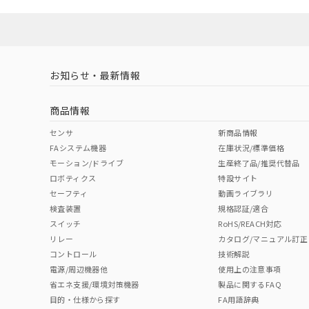
ソフトウェアの使用条件
l: 0mm以上、φd: 12mm以上、D: 0mm以上、m: 12mm以上
LR型式承認
DNV型式承認
BV型式承認
KR
（イギリス
（ノルウェー
（フランス
（
お知らせ・最新情報
タイムチャート
船舶規格）
船舶規格）
船舶規格）
船
商品情報
No
No
No
No
センサ
新商品情報
FAシステム機器
在庫状況/標準価格
モーション/ドライブ
生産終了品/推奨代替品
検出領域
ロボティクス
特設サイト
セーフティ
動画ライブラリ
検査装置
規格認証/適合
スイッチ
RoHS/REACH対応
リレー
カタログ/マニュアル訂正
コントロール
技術解説
電源/周辺機器他
使用上の注意事項
省エネ支援/環境対策機器
製品に関するFAQ
目的・仕様から探す
FA用語辞典