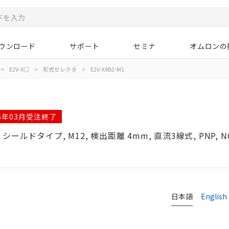
ウンロード
サポート
セミナ
オムロンの
>
E2V-X□
>
形式セレクタ
>
E2V-X4B2-M1
26年03月受注終了
ドタイプ, M12, 検出距離 4mm, 直流3線式, PNP, N
タ
日本語
English