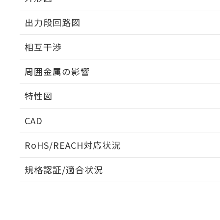
出力段回路図
外形図
相互干渉
出力段回路図
周囲金属の影響
相互干渉
特性図
周囲金属の影響
CAD
検出物体の大きさと材質による影響
ログイン/会員登録いただくと、CADデータをダウンロ
RoHS/REACH対応状況
規格認証/適合状況
A: 35mm以上、B: 25mm以上
E2V-X4B2-M1のRoHS対応状況については、営業部門も
UL認証
CSA認証
CEマーキング
ダウンロードデータをご利用いただく前に、以下を必ずお読
No
No
Yes