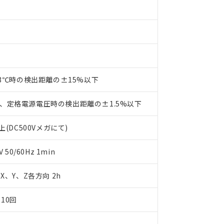
たは国外への提供する場合は、日本国政府の輸出許可(または役務取
000ppm以下、ポリ臭化ビフェニル類(PBB) 1000ppm以下、ポリ臭化ジフェニルエーテル類(P
事業取扱商品の中には、本サービスの対象外となる商品もあること
手続きをとります。
キシル) (DEHP)(別名：DOP) 1000ppm以下、フタル酸ブチルベンジル（BBP） 100
(GB/T26572)：
以下、フタル酸ジイソブチル (DIBP) 1000ppm以下
び標準価格照会結果は、記載している更新日時点での社内データに
物を破棄する場合は、完全に破砕するなど、違法に輸出されないよ
(水銀) : 1000ppm、 Cd(カドミウム) : 100ppm、
業用監視および制御機器に対する適用除外項目は除く。
覧された時点での実際の在庫および標準価格とは異なる場合がある
1000ppm、 PBBs(ポリ臭化ビフェニル類) : 1000ppm、 PBDEs(ポリ臭化ジフェニルエーテル類
物質については閾値を超える意図的な使用がないことを確認しています。
上の在庫あり
 1000ppm、 DIBP(フタル酸ジイソブチル) : 1000ppm、 BBP(フタル酸ブチルベンジル) :
品を、核兵器、ミサイル、化学兵器、生物兵器またはその他武器並
チルヘキシル)) : 1000ppm
況および標準価格はお客様のお取引先、またはお客様担当のオムロ
用いたしません。
ご相談ください。
は満たないが在庫あり
製品を第三者に販売する場合は、上記1、2および3の内容を当該第
機器販売店や当社販売拠点は「
販売ネットワーク
」をご確認くだ
販売先および販売に係わる関係者が違法に輸出するおそれがある場
用期限
23℃時の検出距離の±15%以下
び標準価格結果を当社の事前の承諾なく第三者に漏洩または開示し
え状況などにより、予定月が前後することがあります。
(最新の在庫状況については、お客様のお取引先、またはお客様担当
（10物質）のすべてが基準値以下であることを示します。
店・当社販売員にご確認ください)
、定格電源電圧時の検出距離の±1.5%以下
能（部品リスト作成サービス）をご利用いただくには、I-Webメン
使用状況下において有害物質が外部に漏えいし、環境に深刻な影響を
あります。
機種、また在庫状況の情報を公開していない機種
(DC500Vメガにて)
ェブサイト上で当社にご登録された部品リストについて、当社およ
書ダウンロード
す。当社販売部門へお問い合わせください。
品・サービスに関するお客様との取引・商談に必要な範囲で利用す
合意する
キャンセル
書をダウンロードすることができます。
50/60Hz 1min
利用者とは、
"個人情報の共同利用に関して"
の「1.共同利用者の
します。
10物質）の非含有証明書
m X、Y、Z各方向 2h
明書（当社基準）
日時点で非含有を証明するもので、過去に遡って非含有を証明するも
10回
令のフタル酸エステル類４物質の対応では、対応完了までの期間は出
備考欄に対応日を記載しておりました。
品への在庫切替を完了していることから、特段のことがない限り、20