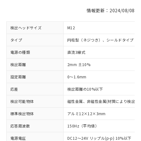
情報更新：2024/08/08
検出ヘッドサイズ
M12
タイプ
円柱型（ネジつき）、シールドタイプ
電源の種類
直流3線式
検出距離
2mm ±10%
設定距離
0～1.6mm
応差
検出距離の10%以下
検出可能物体
磁性金属、非磁性金属(材質により検出距
標準検出物体
アルミ12×12×3mm
応答周波数
150Hz（平均値）
電源電圧
DC12～24V リップル(p-p) 10%以下