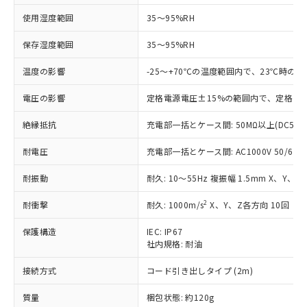
ご利用ください。
定はありません。
使用湿度範囲
35～95%RH
調査・確認中：EU RoHS指令（10物質）の
本サービスは、当社制御機器事業取扱
※1 中国RoHS○×表
非含有の対応状況を調査中または確認中の
商品の当社在庫状況および標準価格
保存湿度範囲
35～95%RH
商品です。
(税抜)を提供させていただくもので
「○」：最大均質材料含有率が中国RoHSの
非該当品：ライセンス料など無形物で、有
温度の影響
-25～+70℃の温度範囲内で、23℃時の
す。
基準値以下であることを示します。
害物質有無と関係のない商品です。
当社制御機器事業取扱商品の中には、
「×」：最大均質材料含有率が中国RoHSの
仕入先様の事情により、非含有部品として
電圧の影響
定格電源電圧±15%の範囲内で、定格電源
本サービスの対象外となる商品もある
基準値を超えていることを示します。
いたものが、含有品と判明した場合などや
当社は、これら貴社製品のうち、外国
ことをご了承ください。
「－」：未確認です。当社販売部門へお問
むを得ず変更することがあります。
絶縁抵抗
充電部一括とケース間: 50MΩ以上(DC500
為替および外国貿易法に定める商品
在庫状況および標準価格照会結果は、
い合わせください。
（以下｢規制貨物等」という）を輸出
記載している更新日時点での社内デー
耐電圧
充電部一括とケース間: AC1000V 50/60Hz
*EU RoHS指令（10物質）：
または国外への提供する場合は、日本
記
タに基づき作成されるものであり、閲
説明
鉛(Pb) 1000ppm以下、 水銀(Hg) 1000ppm以下、 カド
*中国RoHS10物質の基準値 (GB/T26572)：
国政府の輸出許可(または役務取引許
号
覧された時点での実際の在庫および標
ミウム(Cd) 100ppm以下、
Pb(鉛) :1000ppm、 Hg(水銀) : 1000ppm、 Cd(カドミウ
耐振動
耐久: 10～55Hz 複振幅 1.5mm X、Y、Z
可)を取得するなどの必要な手続きを
六価クロム(Cr(Ⅵ)) 1000ppm以下、ポリ臭化ビフェニル
ム) : 100ppm、
準価格とは異なる場合があることをご
類(PBB) 1000ppm以下、ポリ臭化ジフェニルエーテル類
Cr(Ⅵ)(六価クロム) : 1000ppm、 PBBs(ポリ臭化ビフェ
とります。
了承ください。
2
耐衝撃
耐久: 1000m/s
X、Y、Z各方向 10回
(PBDE) 1000ppm以下、フタル酸ビス(2-エチルヘキシ
○
一定数以上の在庫あり
ニル類) : 1000ppm、 PBDEs(ポリ臭化ジフェニルエーテ
当社は規制貨物を破棄する場合は、完
ル) (DEHP)(別名：DOP) 1000ppm以下、フタル酸ブチ
正式な納期状況および標準価格はお客
ル類) : 1000ppm、
ルベンジル（BBP） 1000ppm以下、フタル酸ジブチル
全に破砕するなど、違法に輸出されな
DBP(フタル酸ジブチル) : 1000ppm、 DIBP(フタル酸ジ
様のお取引先、またはお客様担当のオ
保護構造
IEC: IP67
（DBP） 1000ppm以下、フタル酸ジイソブチル
イソブチル) : 1000ppm、 BBP(フタル酸ブチルベンジ
△
一定数には満たないが在庫あり
いよう必要な手段を講じます。
社内規格: 耐油
ムロン制御機器販売店・当社販売員に
(DIBP) 1000ppm以下
ル) : 1000ppm、
当社は貴社製品を、核兵器、ミサイ
但し、RoHS指令で産業用監視および制御機器に対する
DEHP(フタル酸ビス(2-エチルヘキシル)) : 1000ppm
ご相談ください。
適用除外項目は除く。
ル、化学兵器、生物兵器またはその他
接続方式
コード引き出しタイプ (2m)
－
在庫なし(最新の在庫状況につ
オムロン制御機器販売店や当社販売拠
フタル酸エステル類の４物質については閾値を超える意
武器並びにこれらの製造装置等に一切
いては、お客様のお取引先、ま
図的な使用がないことを確認しています。
点は「
販売ネットワーク
」をご確認
※2 環境保護使用期限
質量
梱包状態: 約120g
使用いたしません。
たはお客様担当のオムロン制御
ください。