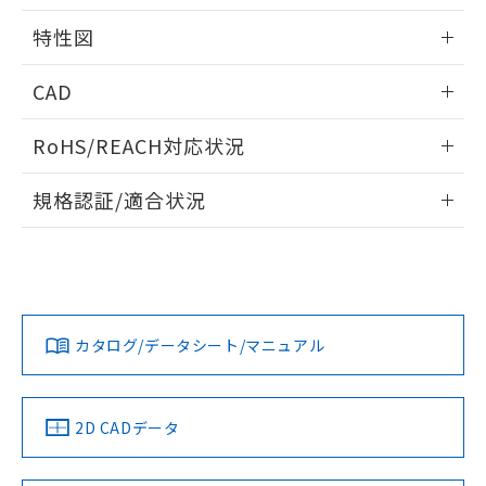
欄に対応日を記載しておりました。
相互干渉
情報更新：2024/08/08
既に当社にて対応品への在庫切替を完了
特性図
していることから、特段のことがない限
り、2022年1月12日より割愛しておりま
周囲金属の影響
情報更新：2024/08/08
CAD
す。
検出物体の大きさと材質による影響
ログイン/会員登録いただくと、CADデータをダウンロー
RoHS/REACH対応状況
ドすることができます。
A: 30mm以上、B: 20mm以上
情報更新：2026/7/29
規格認証/適合状況
ログイン/会員登録
E2V-X2C2 2MのRoHS対応状況については、営業部門もしく
UL認証
CSA認証
CEマーキング
は販売店にお問い合わせください。
タイムチャート
No
No
Yes
l: 0mm以上、φd: 12mm以上、D: 0mm以上、m: 12mm以
この製品のRoHS/REACH対応状況ページへ
ダウンロードデータをご利用いただく前に、以下を必ずお読
上、n: 18mm以上
みください。
カタログ/データシート/マニュアル
ソフトウェアの使用条件
LR型式承認
DNV型式承認
BV型式承認
KR型式承
（イギリス
（ノルウェー
（フランス
（韓国
船舶規格）
船舶規格）
船舶規格）
船舶規格
2D CADデータ
No
No
No
No