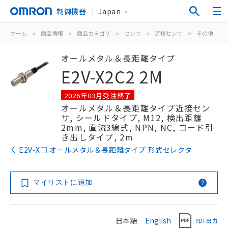
制御機器
Japan
ホーム
>
商品情報
>
商品カテゴリ
>
センサ
>
近接センサ
>
その他
>
オールメタル＆長距離タイプ
E2V-X2C2 2M
2026年03月受注終了
オールメタル＆長距離タイプ近接セン
サ, シールドタイプ, M12, 検出距離
2mm, 直流3線式, NPN, NC, コード引
き出しタイプ, 2m
E2V-X□ オールメタル＆長距離タイプ 形式セレクタ
マイリストに追加
日本語
English
PDF出力