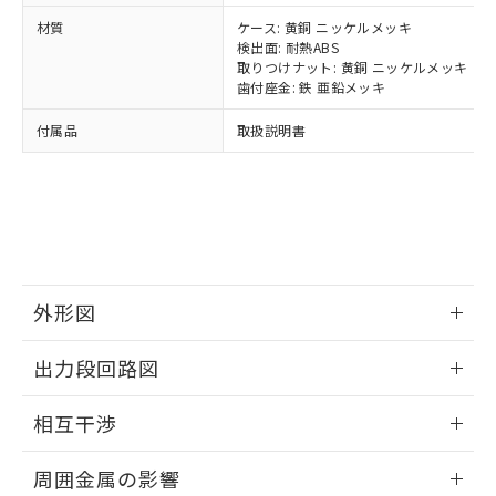
当社は、貴社製品を第三者に販売する
機器販売店・当社販売員にご確
在庫状況および標準価格結果を当社の
材質
ケース: 黄銅 ニッケルメッキ
※2 対応予定月
「ｅ」：有害物質（10物質）のすべてが基
場合は、上記1、2および3の内容を当
認ください)
事前の承諾なく第三者に漏洩または開
検出面: 耐熱ABS
準値以下であることを示します。
該第三者に通知します。また当社は、
示しないようお願いします。
取りつけナット: 黄銅 ニッケルメッキ
部品在庫の切り替え状況などにより、予定
「10」：通常の使用状況下において有害物
販売先および販売に係わる関係者が違
マイパーツ機能（部品リスト作成サー
歯付座金: 鉄 亜鉛メッキ
空
受注生産機種、また在庫状況の
月が前後することがあります。
質が外部に漏えいし、環境に深刻な影響を
法に輸出するおそれがある場合は、取
ビス）をご利用いただくには、I-Web
白
情報を公開していない機種
及ぼさない年数を意味します。
り引きをいたしません。
付属品
取扱説明書
メンバーズにご登録されている必要が
「－」：未確認です。当社販売部門へお問
あります。
い合わせください。
お客様が当ウェブサイト上で当社にご
※3 非含有証明書ダウンロード
登録された部品リストについて、当社
および当社の共同利用者が、当社の製
下記の非含有証明書をダウンロードするこ
品・サービスに関するお客様との取
とができます。
合意する
キャンセル
引・商談に必要な範囲で利用すること
をご了承ください。
外形図
EU RoHS指令（10物質）の非含有証明書
※当社の共同利用者とは、
"個人情報
51物質の非含有証明書（当社基準）
の共同利用に関して"
の「1.共同利
情報更新：2024/08/08
※本証明書は発行日時点で非含有を証明す
出力段回路図
用者の範囲」に記載されている法人を
るもので、過去に遡って非含有を証明する
指します。
外形図
ものではありません。
情報更新：2024/08/08
相互干渉
また、RoHS指令のフタル酸エステル類４
物質の対応では、対応完了までの期間は出
出力段回路図
情報更新：2024/08/08
荷製品に未対応品が混在することから備考
周囲金属の影響