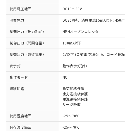
使用電圧範囲
DC10～30V
消費電力
DC30V時、消費電流15mA以下: 450mW
制御出力（出力形式）
NPNオープンコレクタ
制御出力（開閉容量）
100mA以下
制御出力（残留電圧）
2V以下 (負荷電流100mA、コード長2m時
表示灯
動作表示灯(黄)
※1 対応状況
動作モード
NC
対応済み：EU RoHS指令（10物質）の
保護回路
負荷短絡保護
非含有に対応した製品が提供可能な商品で
出力逆接続保護
す。
電源逆接続保護
対応予定：EU RoHS指令（10物質）の非含
サージ吸収
ご利用条件
有に対応した製品に切り替える予定のある
使用温度範囲
-25～70℃
商品です。
対応予定なし：EU RoHS指令（10物質）の
以下の条件をお読みいただき、同意のうえ
保存温度範囲
-25～70℃
非含有に非対応の商品で、対応品を出す予