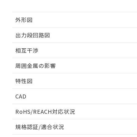
外形図
出力段回路図
外形図
相互干渉
出力段回路図
周囲金属の影響
相互干渉
特性図
周囲金属の影響
CAD
検出物体の大きさと材質による影響
ログイン/会員登録いただくと、CADデータをダウンロ
RoHS/REACH対応状況
規格認証/適合状況
A: 120mm以上、B: 70mm以上
E2V-X15B2 2MのRoHS対応状況については、営業部門