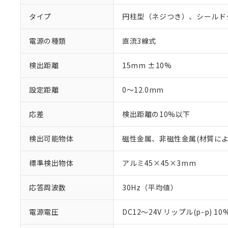
タイプ
円柱型（ネジつき）、シールド
電源の種類
直流3線式
検出距離
15mm ±10%
設定距離
0～12.0mm
応差
検出距離の10%以下
検出可能物体
磁性金属、非磁性金属(材質に
標準検出物体
アルミ45×45×3mm
応答周波数
30Hz（平均値）
電源電圧
DC12～24V リップル(p-p) 1