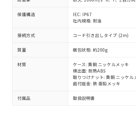
混在することから
既に当社にて対応
保護構造
IEC: IP67
り割愛しておりま
社内規格: 耐油
接続方式
コード引き出しタイプ (2m)
質量
梱包状態: 約200g
材質
ケース: 黄銅 ニッケルメッキ
検出面: 耐熱ABS
取りつけナット: 黄銅 ニッケル
歯付座金: 鉄 亜鉛メッキ
付属品
取扱説明書