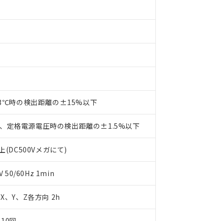
材料含有率が中国RoHSの基準値を超えていることを示します。
、当社制御機器事業取扱商品の当社在庫状況および標準価格(税抜)
ら貴社製品のうち、外国為替および外国貿易法に定める商品（以下｢
質）：
す。当社販売部門へお問い合わせください。
 水銀(Hg) 1000ppm以下、 カドミウム(Cd) 100ppm以下、
たは国外への提供する場合は、日本国政府の輸出許可(または役務取
000ppm以下、ポリ臭化ビフェニル類(PBB) 1000ppm以下、ポリ臭化ジフェニルエーテル類(P
事業取扱商品の中には、本サービスの対象外となる商品もあること
手続きをとります。
キシル) (DEHP)(別名：DOP) 1000ppm以下、フタル酸ブチルベンジル（BBP） 100
(GB/T26572)：
以下、フタル酸ジイソブチル (DIBP) 1000ppm以下
び標準価格照会結果は、記載している更新日時点での社内データに
物を破棄する場合は、完全に破砕するなど、違法に輸出されないよ
(水銀) : 1000ppm、 Cd(カドミウム) : 100ppm、
業用監視および制御機器に対する適用除外項目は除く。
覧された時点での実際の在庫および標準価格とは異なる場合がある
1000ppm、 PBBs(ポリ臭化ビフェニル類) : 1000ppm、 PBDEs(ポリ臭化ジフェニルエーテル類
物質については閾値を超える意図的な使用がないことを確認しています。
上の在庫あり
 1000ppm、 DIBP(フタル酸ジイソブチル) : 1000ppm、 BBP(フタル酸ブチルベンジル) :
品を、核兵器、ミサイル、化学兵器、生物兵器またはその他武器並
チルヘキシル)) : 1000ppm
況および標準価格はお客様のお取引先、またはお客様担当のオムロ
用いたしません。
ご相談ください。
は満たないが在庫あり
製品を第三者に販売する場合は、上記1、2および3の内容を当該第
機器販売店や当社販売拠点は「
販売ネットワーク
」をご確認くだ
販売先および販売に係わる関係者が違法に輸出するおそれがある場
用期限
び標準価格結果を当社の事前の承諾なく第三者に漏洩または開示し
23℃時の検出距離の±15%以下
え状況などにより、予定月が前後することがあります。
(最新の在庫状況については、お客様のお取引先、またはお客様担当
（10物質）のすべてが基準値以下であることを示します。
店・当社販売員にご確認ください)
能（部品リスト作成サービス）をご利用いただくには、I-Webメン
使用状況下において有害物質が外部に漏えいし、環境に深刻な影響を
、定格電源電圧時の検出距離の±1.5%以下
あります。
機種、また在庫状況の情報を公開していない機種
ェブサイト上で当社にご登録された部品リストについて、当社およ
書ダウンロード
す。当社販売部門へお問い合わせください。
(DC500Vメガにて)
品・サービスに関するお客様との取引・商談に必要な範囲で利用す
合意する
キャンセル
書をダウンロードすることができます。
50/60Hz 1min
利用者とは、
"個人情報の共同利用に関して"
の「1.共同利用者の
します。
10物質）の非含有証明書
明書（当社基準）
m X、Y、Z各方向 2h
日時点で非含有を証明するもので、過去に遡って非含有を証明するも
令のフタル酸エステル類４物質の対応では、対応完了までの期間は出
10回