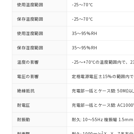
「×」：最大均質
使用温度範囲
-25～70℃
本サービスは
当社は、これ
*EU RoHS指令（10物
「－」：未確認で
鉛(Pb) 1000ppm以下、
くものです。
う）を輸出ま
記
説明
六価クロム(Cr(Ⅵ)) 1
当社制御機器
などの必要な
保存温度範囲
-25～70℃
フタル酸ビス(2-エチルヘ
号
*中国RoHS10物質の基準値 
ル（DBP） 1000ppm
在庫状況およ
当社は規制貨
Pb(鉛) :1000ppm、 Hg
但し、RoHS指令で産
のであり、閲
ます。
Cr(Ⅵ)(六価クロム) : 
フタル酸エステル類の４
使用湿度範囲
35～95%RH
○
一定数以
DBP(フタル酸ジブチル) :
い。
当社は貴社製
DEHP(フタル酸ビス(2-エ
正式な納期状
置等に一切使
保存湿度範囲
35～95%RH
当社販売員に
※2 対応予定月
△
一定数に
当社は、貴社
オムロン制御
また当社は、
※2 環境保護使
在庫状況およ
温度の影響
-25～+70℃の温度範囲内で、
部品在庫の切り替
たしません。
－
在庫なし
す。
「ｅ」：有害物質
機器販売
マイパーツ機
「10」：通常の
電圧の影響
定格電源電圧±15%の範囲内で
ている必要が
味します。
空
受注生産
お客様が当ウ
※3 非含有証明
「－」：未確認で
絶縁抵抗
充電部一括とケース間: 50MΩ以上
白
が、当社の製
さい。
下記の非含有証明
耐電圧
充電部一括とケース間: AC1000V 
※当社の共同
いる法人を指
EU RoHS指令（
51物質の非含有証
耐振動
耐久: 10～55Hz 複振幅 1.5m
※本証明書は発行
また、RoHS指
2
耐衝撃
耐久: 1000m/s
X、Y、Z各方向 