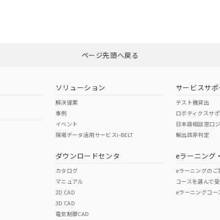
CCC認証
電波法
みください。
この製品のRoHS/REACH対応
N/A
N/A
ページ先頭へ戻る
、n: 45mm以上
型式承認
NK型式承認
ABS型式承認
韓国
（日本
（アメリカ
ソリューション
サービスサポ
舶規格）
船舶規格）
船舶規格）
解決提案
テスト機貸出
事例
ロボティクスサ
No
No
イベント
日本語相談窓口
現場データ活用サービスi-BELT
輸出該非判定
ダウンロードセンタ
eラーニング
この製品の規格認証/適合
その他の認証はこちらのページからご
カタログ
eラーニングのご
マニュアル
コースを選んで受
2D CAD
eラーニングコー
3D CAD
電気制御CAD