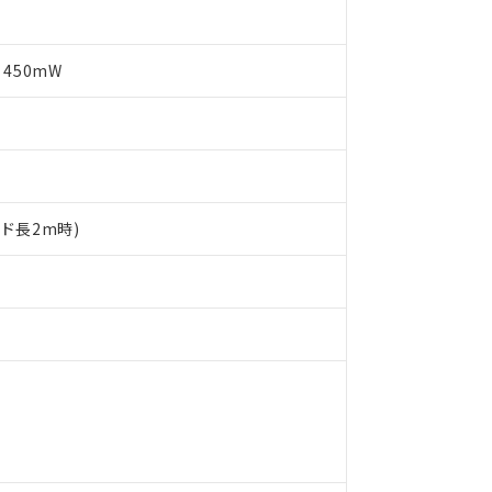
 450mW
ード長2m時)
 RoHS指令（10物質）の非含有に対応した製品が提供可能な商品です
oHS指令（10物質）の非含有に対応した製品に切り替える予定のある
 RoHS指令（10物質）の非含有に非対応の商品で、対応品を出す予
 RoHS指令（10物質）の非含有の対応状況を調査中または確認中の
ンス料など無形物で、有害物質有無と関係のない商品です。
○×表
より、非含有部品としていたものが、含有品と判明した場合などやむ
みいただき、同意のうえご利用ください。
材料含有率が中国RoHSの基準値以下であることを示します。