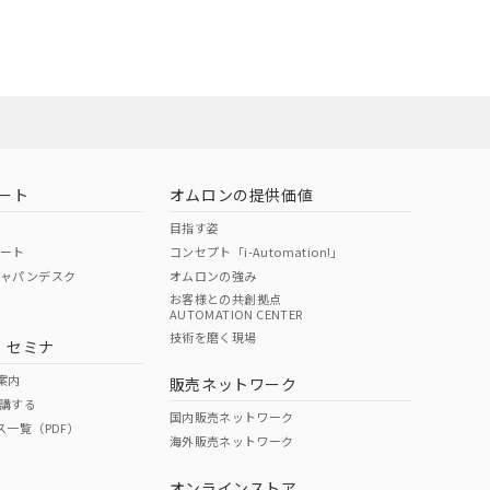
状況ページへ
ート
オムロンの提供価値
目指す姿
ポート
コンセプト「i-Automation!」
ジャパンデスク
オムロンの強み
お客様との共創拠点
AUTOMATION CENTER
技術を磨く現場
・セミナ
状況ページへ
検索ください
案内
販売ネットワーク
講する
国内販売ネットワーク
ス一覧（PDF）
海外販売ネットワーク
オンラインストア