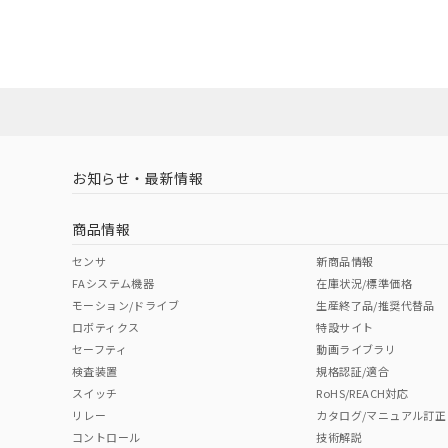
UL認証
CSA認証
CEマーキング
タイムチャート
ダウンロードデータをご利用いただく前に、以下を必ずお読
No
No
Yes
ソフトウェアの使用条件
l: 0mm以上、φd: 30mm以上、D: 0mm以上、m: 45mm以上
LR型式承認
DNV型式承認
BV型式承認
KR
（イギリス
（ノルウェー
（フランス
（
お知らせ・最新情報
船舶規格）
船舶規格）
船舶規格）
船
商品情報
No
No
No
No
センサ
新商品情報
FAシステム機器
在庫状況/標準価格
モーション/ドライブ
生産終了品/推奨代替品
検出領域
ロボティクス
特設サイト
セーフティ
動画ライブラリ
検査装置
規格認証/適合
スイッチ
RoHS/REACH対応
リレー
カタログ/マニュアル訂正
コントロール
技術解説