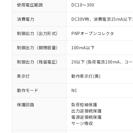
使用電圧範囲
DC10～30V
消費電力
DC30V時、消費電流15mA以下:
制御出力（出力形式）
PNPオープンコレクタ
制御出力（開閉容量）
100mA以下
制御出力（残留電圧）
2V以下 (負荷電流100mA、コ
※1 対応状況
表示灯
動作表示灯(黄)
対応済み：EU
動作モード
NC
対応予定：EU R
対応予定なし：EU
保護回路
負荷短絡保護
調査・確認中：EU
ご利用条件
出力逆接続保護
非該当品：ライセ
電源逆接続保護
※1 中国RoHS
仕入先様の事情に
サージ吸収
があります。
以下の条件をお読
「○」：最大均質