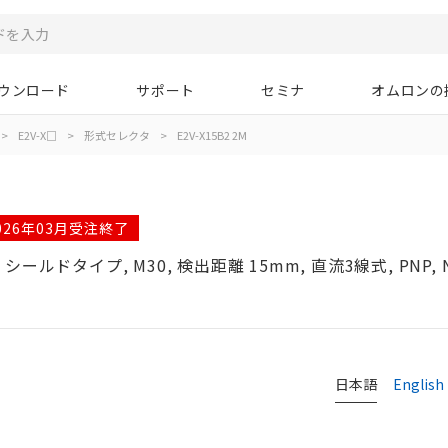
ウンロード
サポート
セミナ
オムロンの
>
E2V-X□
>
形式セレクタ
>
E2V-X15B2 2M
026年03月受注終了
ドタイプ, M30, 検出距離 15mm, 直流3線式, PNP, 
タ
日本語
English