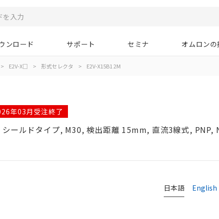
ウンロード
サポート
セミナ
オムロンの
>
E2V-X□
>
形式セレクタ
>
E2V-X15B1 2M
026年03月受注終了
ドタイプ, M30, 検出距離 15mm, 直流3線式, PNP, 
タ
日本語
English