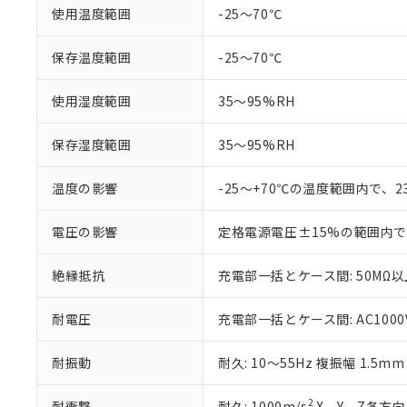
「×」：最大均質
使用温度範囲
-25～70℃
本サービスは
当社は、これ
*EU RoHS指令（10物
「－」：未確認で
鉛(Pb) 1000ppm以下、
くものです。
う）を輸出ま
記
説明
六価クロム(Cr(Ⅵ)) 1
当社制御機器
などの必要な
保存温度範囲
-25～70℃
フタル酸ビス(2-エチルヘ
号
*中国RoHS10物質の基準値 
ル（DBP） 1000ppm
在庫状況およ
当社は規制貨
Pb(鉛) :1000ppm、 Hg
但し、RoHS指令で産
のであり、閲
ます。
Cr(Ⅵ)(六価クロム) : 
フタル酸エステル類の４
使用湿度範囲
35～95%RH
○
一定数以
DBP(フタル酸ジブチル) :
い。
当社は貴社製
DEHP(フタル酸ビス(2-エ
正式な納期状
置等に一切使
保存湿度範囲
35～95%RH
当社販売員に
※2 対応予定月
△
一定数に
当社は、貴社
オムロン制御
また当社は、
※2 環境保護使
在庫状況およ
温度の影響
-25～+70℃の温度範囲内で、
部品在庫の切り替
たしません。
－
在庫なし
す。
「ｅ」：有害物質
機器販売
マイパーツ機
「10」：通常の
電圧の影響
定格電源電圧±15%の範囲内で
ている必要が
味します。
空
受注生産
お客様が当ウ
※3 非含有証明
「－」：未確認で
絶縁抵抗
充電部一括とケース間: 50MΩ以上
白
が、当社の製
さい。
下記の非含有証明
耐電圧
充電部一括とケース間: AC1000V 
※当社の共同
いる法人を指
EU RoHS指令（
51物質の非含有証
耐振動
耐久: 10～55Hz 複振幅 1.5m
※本証明書は発行
また、RoHS指
2
耐衝撃
耐久: 1000m/s
X、Y、Z各方向 