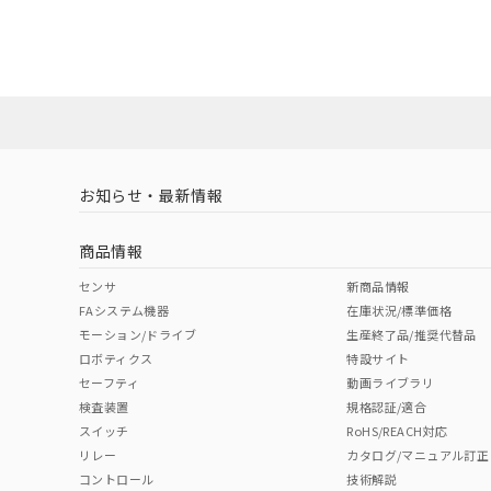
UL認証
CSA認証
CEマーキング
タイムチャート
ダウンロードデータをご利用いただく前に、以下を必ずお読
No
No
Yes
ソフトウェアの使用条件
l: 0mm以上、φd: 30mm以上、D: 0mm以上、m: 45mm以上
LR型式承認
DNV型式承認
BV型式承認
KR
（イギリス
（ノルウェー
（フランス
（
お知らせ・最新情報
船舶規格）
船舶規格）
船舶規格）
船
商品情報
No
No
No
No
センサ
新商品情報
FAシステム機器
在庫状況/標準価格
モーション/ドライブ
生産終了品/推奨代替品
検出領域
ロボティクス
特設サイト
セーフティ
動画ライブラリ
検査装置
規格認証/適合
スイッチ
RoHS/REACH対応
リレー
カタログ/マニュアル訂正
コントロール
技術解説