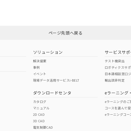
CCC認証
電波法
みください。
この製品のRoHS/REACH対応
N/A
N/A
ページ先頭へ戻る
、n: 45mm以上
型式承認
NK型式承認
ABS型式承認
韓国
（日本
（アメリカ
ソリューション
サービスサポ
舶規格）
船舶規格）
船舶規格）
解決提案
テスト機貸出
事例
ロボティクスサ
No
No
イベント
日本語相談窓口
現場データ活用サービスi-BELT
輸出該非判定
ダウンロードセンタ
eラーニング
この製品の規格認証/適合
その他の認証はこちらのページからご
カタログ
eラーニングのご
マニュアル
コースを選んで受
2D CAD
eラーニングコー
3D CAD
電気制御CAD