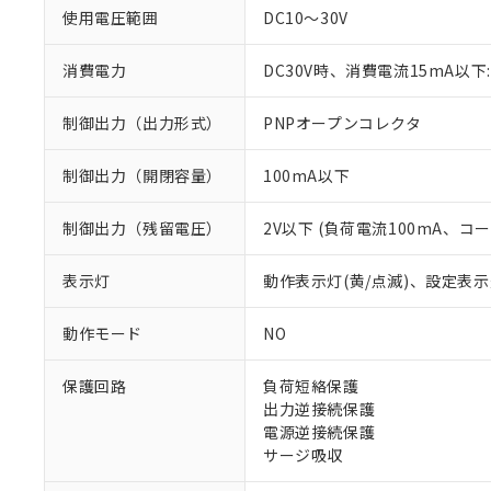
使用電圧範囲
DC10～30V
消費電力
DC30V時、消費電流15mA以下:
制御出力（出力形式）
PNPオープンコレクタ
制御出力（開閉容量）
100mA以下
制御出力（残留電圧）
2V以下 (負荷電流100mA、コ
※1 対応状況
表示灯
動作表示灯(黄/点滅)、設定表示
対応済み：EU
動作モード
NO
対応予定：EU R
対応予定なし：EU
保護回路
負荷短絡保護
調査・確認中：EU
ご利用条件
出力逆接続保護
非該当品：ライセ
電源逆接続保護
※1 中国RoHS
仕入先様の事情に
サージ吸収
があります。
以下の条件をお読
「○」：最大均質