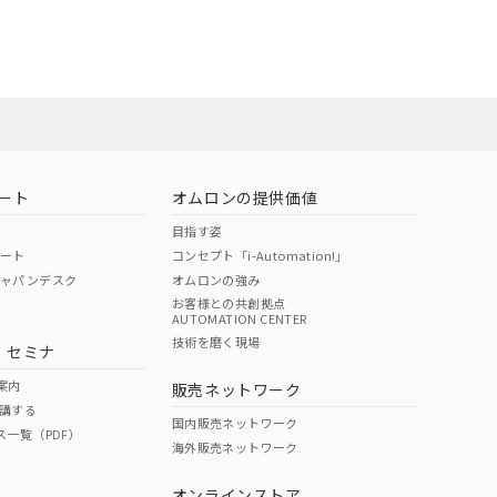
状況ページへ
ート
オムロンの提供価値
目指す姿
ポート
コンセプト「i-Automation!」
ジャパンデスク
オムロンの強み
お客様との共創拠点
AUTOMATION CENTER
技術を磨く現場
・セミナ
状況ページへ
検索ください
案内
販売ネットワーク
講する
国内販売ネットワーク
ス一覧（PDF）
海外販売ネットワーク
オンラインストア