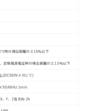
材料含有率が中国RoHSの基準値を超えていることを示します。
、当社制御機器事業取扱商品の当社在庫状況および標準価格(税抜)
ら貴社製品のうち、外国為替および外国貿易法に定める商品（以下｢
質）：
す。当社販売部門へお問い合わせください。
 水銀(Hg) 1000ppm以下、 カドミウム(Cd) 100ppm以下、
たは国外への提供する場合は、日本国政府の輸出許可(または役務取
000ppm以下、ポリ臭化ビフェニル類(PBB) 1000ppm以下、ポリ臭化ジフェニルエーテル類(P
事業取扱商品の中には、本サービスの対象外となる商品もあること
手続きをとります。
キシル) (DEHP)(別名：DOP) 1000ppm以下、フタル酸ブチルベンジル（BBP） 100
(GB/T26572)：
以下、フタル酸ジイソブチル (DIBP) 1000ppm以下
び標準価格照会結果は、記載している更新日時点での社内データに
物を破棄する場合は、完全に破砕するなど、違法に輸出されないよ
(水銀) : 1000ppm、 Cd(カドミウム) : 100ppm、
業用監視および制御機器に対する適用除外項目は除く。
覧された時点での実際の在庫および標準価格とは異なる場合がある
1000ppm、 PBBs(ポリ臭化ビフェニル類) : 1000ppm、 PBDEs(ポリ臭化ジフェニルエーテル類
物質については閾値を超える意図的な使用がないことを確認しています。
上の在庫あり
 1000ppm、 DIBP(フタル酸ジイソブチル) : 1000ppm、 BBP(フタル酸ブチルベンジル) :
品を、核兵器、ミサイル、化学兵器、生物兵器またはその他武器並
チルヘキシル)) : 1000ppm
況および標準価格はお客様のお取引先、またはお客様担当のオムロ
用いたしません。
ご相談ください。
は満たないが在庫あり
製品を第三者に販売する場合は、上記1、2および3の内容を当該第
機器販売店や当社販売拠点は「
販売ネットワーク
」をご確認くだ
販売先および販売に係わる関係者が違法に輸出するおそれがある場
用期限
び標準価格結果を当社の事前の承諾なく第三者に漏洩または開示し
23℃時の検出距離の±15%以下
え状況などにより、予定月が前後することがあります。
(最新の在庫状況については、お客様のお取引先、またはお客様担当
（10物質）のすべてが基準値以下であることを示します。
店・当社販売員にご確認ください)
能（部品リスト作成サービス）をご利用いただくには、I-Webメン
使用状況下において有害物質が外部に漏えいし、環境に深刻な影響を
、定格電源電圧時の検出距離の±1.5%以下
あります。
機種、また在庫状況の情報を公開していない機種
ェブサイト上で当社にご登録された部品リストについて、当社およ
書ダウンロード
す。当社販売部門へお問い合わせください。
(DC500Vメガにて)
品・サービスに関するお客様との取引・商談に必要な範囲で利用す
合意する
キャンセル
書をダウンロードすることができます。
50/60Hz 1min
利用者とは、
"個人情報の共同利用に関して"
の「1.共同利用者の
します。
10物質）の非含有証明書
明書（当社基準）
m X、Y、Z各方向 2h
日時点で非含有を証明するもので、過去に遡って非含有を証明するも
令のフタル酸エステル類４物質の対応では、対応完了までの期間は出
10回