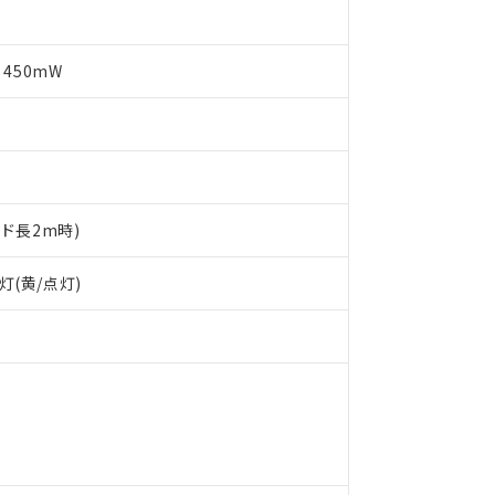
 450mW
ード長2m時)
灯(黄/点灯)
 RoHS指令（10物質）の非含有に対応した製品が提供可能な商品です
oHS指令（10物質）の非含有に対応した製品に切り替える予定のある
 RoHS指令（10物質）の非含有に非対応の商品で、対応品を出す予
 RoHS指令（10物質）の非含有の対応状況を調査中または確認中の
ンス料など無形物で、有害物質有無と関係のない商品です。
○×表
より、非含有部品としていたものが、含有品と判明した場合などやむ
みいただき、同意のうえご利用ください。
材料含有率が中国RoHSの基準値以下であることを示します。