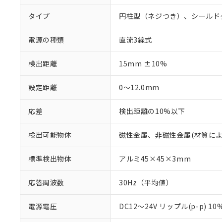
タイプ
円柱型（ネジつき）、シールド
電源の種類
直流3線式
検出距離
15mm ±10%
設定距離
0～12.0mm
応差
検出距離の10%以下
検出可能物体
磁性金属、非磁性金属(材質に
標準検出物体
アルミ45×45×3mm
応答周波数
30Hz（平均値）
電源電圧
DC12～24V リップル(p-p) 1