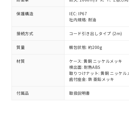
混在することから
既に当社にて対応
保護構造
IEC: IP67
り割愛しておりま
社内規格: 耐油
接続方式
コード引き出しタイプ (2m)
質量
梱包状態: 約200g
材質
ケース: 黄銅 ニッケルメッキ
検出面: 耐熱ABS
取りつけナット: 黄銅 ニッケル
歯付座金: 鉄 亜鉛メッキ
付属品
取扱説明書