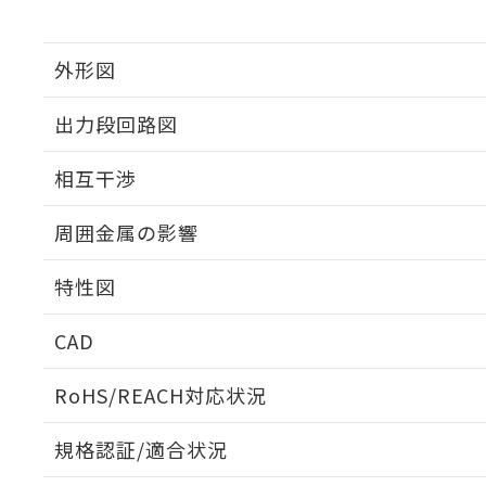
外形図
出力段回路図
外形図
相互干渉
出力段回路図
周囲金属の影響
相互干渉
特性図
周囲金属の影響
CAD
検出物体の大きさと材質による影響
ログイン/会員登録いただくと、CADデータをダウンロ
RoHS/REACH対応状況
規格認証/適合状況
A: 120mm以上、B: 70mm以上
E2V-X15B1 2MのRoHS対応状況については、営業部門