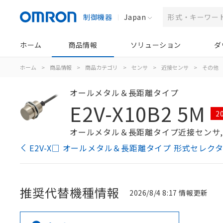
制御機器
Japan
ホーム
商品情報
ソリューション
ダ
ホーム
>
商品情報
>
商品カテゴリ
>
センサ
>
近接センサ
>
その他
オールメタル＆長距離タイプ
E2V-X10B2 5M
2
オールメタル＆長距離タイプ近接センサ, シール
E2V-X□ オールメタル＆長距離タイプ 形式セレク
推奨代替機種情報
2026/8/4 8:17 情報更新