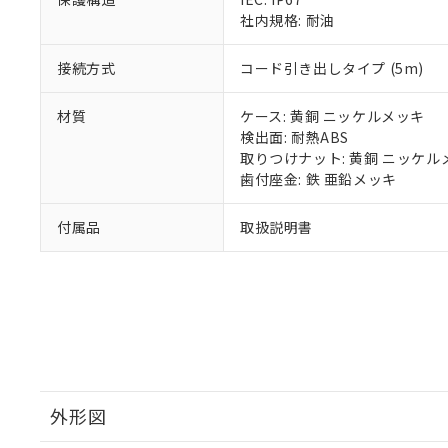
り割愛しておりま
社内規格: 耐油
接続方式
コード引き出しタイプ (5m)
材質
ケース: 黄銅 ニッケルメッキ
検出面: 耐熱ABS
取りつけナット: 黄銅 ニッケル
歯付座金: 鉄 亜鉛メッキ
付属品
取扱説明書
外形図