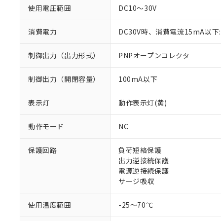
使用電圧範囲
DC10～30V
消費電力
DC30V時、消費電流15mA以下:
制御出力（出力形式）
PNPオープンコレクタ
制御出力（開閉容量）
100mA以下
※1 対応状況
表示灯
動作表示灯(黄)
対応済み：EU
動作モード
NC
対応予定：EU R
対応予定なし：EU
保護回路
負荷短絡保護
調査・確認中：EU
ご利用条件
出力逆接続保護
非該当品：ライセ
電源逆接続保護
※1 中国RoHS
仕入先様の事情に
サージ吸収
があります。
以下の条件をお読
「○」：最大均質
「×」：最大均質
使用温度範囲
-25～70℃
本サービスは
当社は、これ
*EU RoHS指令（10物
「－」：未確認で
鉛(Pb) 1000ppm以下、
くものです。
う）を輸出ま
六価クロム(Cr(Ⅵ)) 1