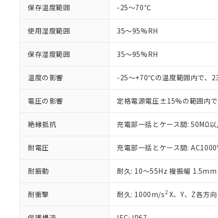
記
説明
当社制御機器
などの必要な
保存温度範囲
-25～70℃
フタル酸ビス(2-エチルヘ
号
*中国RoHS10物質の基準値 
ル（DBP） 1000ppm
在庫状況およ
当社は規制貨
Pb(鉛) :1000ppm、 Hg
但し、RoHS指令で産
のであり、閲
ます。
Cr(Ⅵ)(六価クロム) : 
フタル酸エステル類の４
使用湿度範囲
35～95%RH
○
一定数以
DBP(フタル酸ジブチル) :
い。
当社は貴社製
DEHP(フタル酸ビス(2-エ
正式な納期状
置等に一切使
保存湿度範囲
35～95%RH
当社販売員に
※2 対応予定月
△
一定数に
当社は、貴社
オムロン制御
また当社は、
※2 環境保護使
在庫状況およ
温度の影響
-25～+70℃の温度範囲内で、
部品在庫の切り替
たしません。
－
在庫なし
す。
「ｅ」：有害物質
機器販売
マイパーツ機
「10」：通常の
電圧の影響
定格電源電圧±15%の範囲内で
ている必要が
味します。
空
受注生産
お客様が当ウ
※3 非含有証明
「－」：未確認で
絶縁抵抗
充電部一括とケース間: 50MΩ以上
白
が、当社の製
さい。
下記の非含有証明
耐電圧
充電部一括とケース間: AC1000V 
※当社の共同
いる法人を指
EU RoHS指令（
51物質の非含有証
耐振動
耐久: 10～55Hz 複振幅 1.5m
※本証明書は発行
また、RoHS指
2
耐衝撃
耐久: 1000m/s
X、Y、Z各方向 
混在することから
既に当社にて対応
保護構造
IEC: IP67