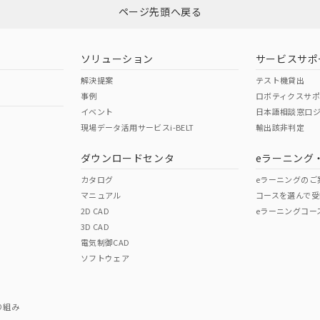
ページ先頭へ戻る
型式承認
NK型式承認
ABS型式承認
韓国
（日本
（アメリカ
ソリューション
サービスサポ
舶規格）
船舶規格）
船舶規格）
解決提案
テスト機貸出
事例
ロボティクスサ
No
No
イベント
日本語相談窓口
現場データ活用サービスi-BELT
輸出該非判定
ダウンロードセンタ
eラーニング
この製品の規格認証/適合
その他の認証はこちらのページからご
カタログ
eラーニングのご
マニュアル
コースを選んで受
2D CAD
eラーニングコー
3D CAD
電気制御CAD
ソフトウェア
り組み