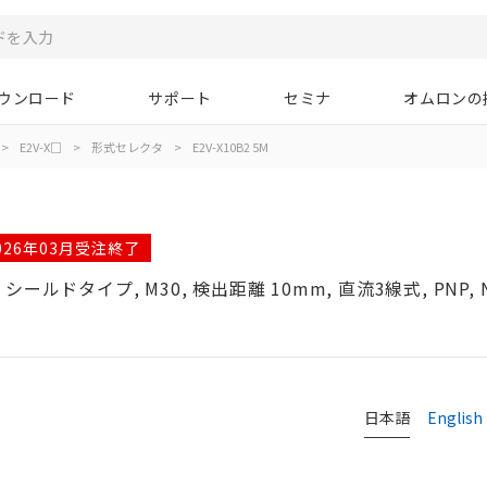
ウンロード
サポート
セミナ
オムロンの
>
E2V-X□
>
形式セレクタ
>
E2V-X10B2 5M
026年03月受注終了
ドタイプ, M30, 検出距離 10mm, 直流3線式, PNP, 
タ
日本語
English