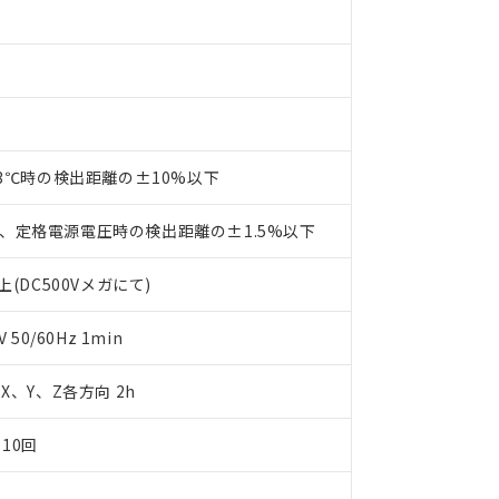
事業取扱商品の中には、本サービスの対象外となる商品もあること
手続きをとります。
キシル) (DEHP)(別名：DOP) 1000ppm以下、フタル酸ブチルベンジル（BBP） 100
(GB/T26572)：
以下、フタル酸ジイソブチル (DIBP) 1000ppm以下
び標準価格照会結果は、記載している更新日時点での社内データに
物を破棄する場合は、完全に破砕するなど、違法に輸出されないよ
(水銀) : 1000ppm、 Cd(カドミウム) : 100ppm、
業用監視および制御機器に対する適用除外項目は除く。
覧された時点での実際の在庫および標準価格とは異なる場合がある
1000ppm、 PBBs(ポリ臭化ビフェニル類) : 1000ppm、 PBDEs(ポリ臭化ジフェニルエーテル類
物質については閾値を超える意図的な使用がないことを確認しています。
上の在庫あり
 1000ppm、 DIBP(フタル酸ジイソブチル) : 1000ppm、 BBP(フタル酸ブチルベンジル) :
品を、核兵器、ミサイル、化学兵器、生物兵器またはその他武器並
チルヘキシル)) : 1000ppm
況および標準価格はお客様のお取引先、またはお客様担当のオムロ
用いたしません。
ご相談ください。
は満たないが在庫あり
製品を第三者に販売する場合は、上記1、2および3の内容を当該第
機器販売店や当社販売拠点は「
販売ネットワーク
」をご確認くだ
販売先および販売に係わる関係者が違法に輸出するおそれがある場
用期限
び標準価格結果を当社の事前の承諾なく第三者に漏洩または開示し
23℃時の検出距離の±10%以下
え状況などにより、予定月が前後することがあります。
(最新の在庫状況については、お客様のお取引先、またはお客様担当
（10物質）のすべてが基準値以下であることを示します。
店・当社販売員にご確認ください)
能（部品リスト作成サービス）をご利用いただくには、I-Webメン
使用状況下において有害物質が外部に漏えいし、環境に深刻な影響を
、定格電源電圧時の検出距離の±1.5%以下
あります。
機種、また在庫状況の情報を公開していない機種
ェブサイト上で当社にご登録された部品リストについて、当社およ
書ダウンロード
す。当社販売部門へお問い合わせください。
(DC500Vメガにて)
品・サービスに関するお客様との取引・商談に必要な範囲で利用す
合意する
キャンセル
書をダウンロードすることができます。
50/60Hz 1min
利用者とは、
"個人情報の共同利用に関して"
の「1.共同利用者の
します。
10物質）の非含有証明書
明書（当社基準）
m X、Y、Z各方向 2h
日時点で非含有を証明するもので、過去に遡って非含有を証明するも
令のフタル酸エステル類４物質の対応では、対応完了までの期間は出
10回
備考欄に対応日を記載しておりました。
品への在庫切替を完了していることから、特段のことがない限り、20