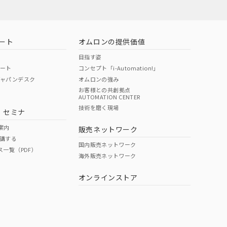
ート
オムロンの提供価値
目指す姿
ポート
コンセプト「i-Automation!」
ジャパンデスク
オムロンの強み
お客様との共創拠点
AUTOMATION CENTER
技術を磨く現場
・セミナ
状況ページへ
検索ください
案内
販売ネットワーク
講する
国内販売ネットワーク
ス一覧（PDF）
海外販売ネットワーク
オンラインストア