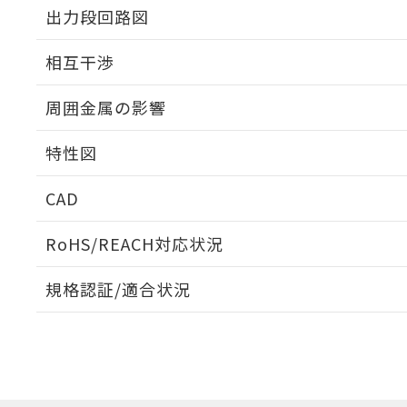
出力段回路図
外形図
相互干渉
出力段回路図
周囲金属の影響
相互干渉
特性図
周囲金属の影響
CAD
検出物体の大きさと材質による影響
ログイン/会員登録いただくと、CADデータをダウンロ
RoHS/REACH対応状況
規格認証/適合状況
A: 100mm以上、B: 50mm以上
E2V-X10B2 5MのRoHS対応状況については、営業部門
UL認証
CSA認証
CEマーキング
タイムチャート
ダウンロードデータをご利用いただく前に、以下を必ずお読
No
No
Yes
ソフトウェアの使用条件
l: 0mm以上、φd: 30mm以上、D: 0mm以上、m: 45mm以上