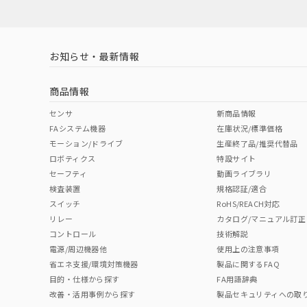
LR型式承認
DNV型式承認
BV型式承認
KR
（イギリス
（ノルウェー
（フランス
（
お知らせ・最新情報
船舶規格）
船舶規格）
船舶規格）
船
商品情報
No
No
No
No
センサ
新商品情報
FAシステム機器
在庫状況/標準価格
モーション/ドライブ
生産終了品/推奨代替品
検出領域
ロボティクス
特設サイト
セーフティ
動画ライブラリ
検査装置
規格認証/適合
スイッチ
RoHS/REACH対応
リレー
カタログ/マニュアル訂正
コントロール
技術解説
電源/周辺機器他
使用上の注意事項
省エネ支援/環境対策機器
製品に関するFAQ
目的・仕様から探す
FA用語辞典
改善・活用事例から探す
製品セキュリティへの取