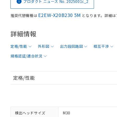
プロダクト ニュース No. 2025001c_2
E2EW-X20B230 5M
推奨代替機種は
となります。詳細は
詳細情報
定格/性能
外形図
出力段回路図
相互干渉
規格認証/適合状況
定格/性能
検出ヘッドサイズ
M30