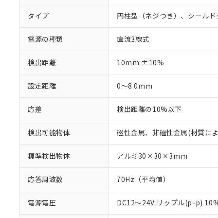
タイプ
円柱型（ネジつき）、シールド
電源の種類
直流3線式
検出距離
10mm ±10%
設定距離
0～8.0mm
応差
検出距離の10%以下
検出可能物体
磁性金属、非磁性金属(材質に
標準検出物体
アルミ30×30×3mm
応答周波数
70Hz（平均値）
電源電圧
DC12～24V リップル(p-p) 1