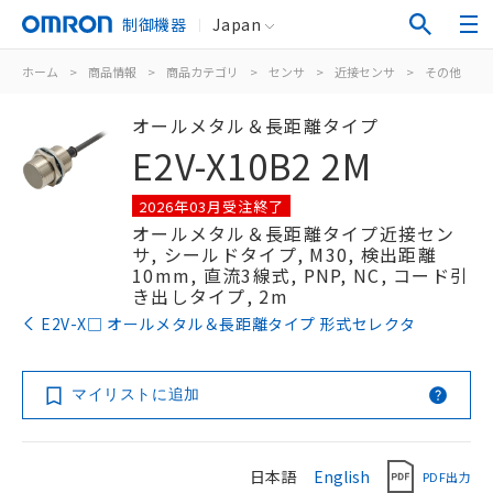
制御機器
Japan
ホーム
>
商品情報
>
商品カテゴリ
>
センサ
>
近接センサ
>
その他
>
オールメタル＆長距離タイプ
E2V-X10B2 2M
2026年03月受注終了
オールメタル＆長距離タイプ近接セン
サ, シールドタイプ, M30, 検出距離
10mm, 直流3線式, PNP, NC, コード引
き出しタイプ, 2m
E2V-X□ オールメタル＆長距離タイプ 形式セレクタ
マイリストに追加
日本語
English
PDF出力