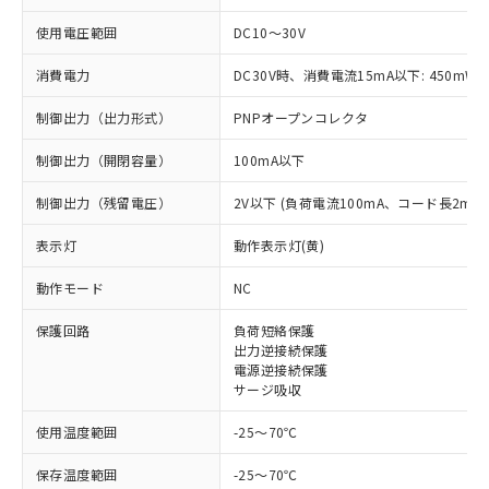
使用電圧範囲
DC10～30V
消費電力
DC30V時、消費電流15mA以下: 450mW
制御出力（出力形式）
PNPオープンコレクタ
制御出力（開閉容量）
100mA以下
制御出力（残留電圧）
2V以下 (負荷電流100mA、コード長2m時
表示灯
動作表示灯(黄)
※1 対応状況
動作モード
NC
対応済み：EU RoHS指令（10物質）の
保護回路
負荷短絡保護
非含有に対応した製品が提供可能な商品で
出力逆接続保護
す。
電源逆接続保護
対応予定：EU RoHS指令（10物質）の非含
サージ吸収
ご利用条件
有に対応した製品に切り替える予定のある
使用温度範囲
-25～70℃
商品です。
対応予定なし：EU RoHS指令（10物質）の
以下の条件をお読みいただき、同意のうえ
保存温度範囲
-25～70℃
非含有に非対応の商品で、対応品を出す予