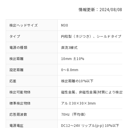
情報更新：2024/08/08
検出ヘッドサイズ
M30
タイプ
円柱型（ネジつき）、シールドタイプ
電源の種類
直流3線式
検出距離
10mm ±10%
設定距離
0～8.0mm
応差
検出距離の10%以下
検出可能物体
磁性金属、非磁性金属(材質により検出距
標準検出物体
アルミ30×30×3mm
応答周波数
70Hz（平均値）
電源電圧
DC12～24V リップル(p-p) 10%以下