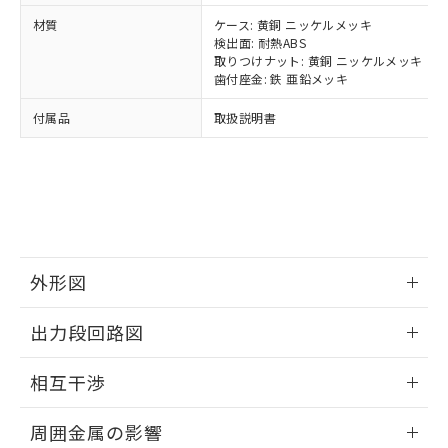
当社は、貴社製品を第三者に販売する
機器販売店・当社販売員にご確
在庫状況および標準価格結果を当社の
材質
ケース: 黄銅 ニッケルメッキ
※2 対応予定月
「ｅ」：有害物質（10物質）のすべてが基
場合は、上記1、2および3の内容を当
認ください)
事前の承諾なく第三者に漏洩または開
検出面: 耐熱ABS
準値以下であることを示します。
該第三者に通知します。また当社は、
示しないようお願いします。
取りつけナット: 黄銅 ニッケルメッキ
部品在庫の切り替え状況などにより、予定
「10」：通常の使用状況下において有害物
販売先および販売に係わる関係者が違
マイパーツ機能（部品リスト作成サー
歯付座金: 鉄 亜鉛メッキ
空
受注生産機種、また在庫状況の
月が前後することがあります。
質が外部に漏えいし、環境に深刻な影響を
法に輸出するおそれがある場合は、取
ビス）をご利用いただくには、I-Web
白
情報を公開していない機種
及ぼさない年数を意味します。
り引きをいたしません。
付属品
取扱説明書
メンバーズにご登録されている必要が
「－」：未確認です。当社販売部門へお問
あります。
い合わせください。
お客様が当ウェブサイト上で当社にご
※3 非含有証明書ダウンロード
登録された部品リストについて、当社
および当社の共同利用者が、当社の製
下記の非含有証明書をダウンロードするこ
品・サービスに関するお客様との取
とができます。
合意する
キャンセル
引・商談に必要な範囲で利用すること
をご了承ください。
外形図
EU RoHS指令（10物質）の非含有証明書
※当社の共同利用者とは、
"個人情報
51物質の非含有証明書（当社基準）
の共同利用に関して"
の「1.共同利
情報更新：2024/08/08
※本証明書は発行日時点で非含有を証明す
出力段回路図
用者の範囲」に記載されている法人を
るもので、過去に遡って非含有を証明する
指します。
外形図
ものではありません。
情報更新：2024/08/08
相互干渉
また、RoHS指令のフタル酸エステル類４
物質の対応では、対応完了までの期間は出
出力段回路図
情報更新：2024/08/08
荷製品に未対応品が混在することから備考
周囲金属の影響