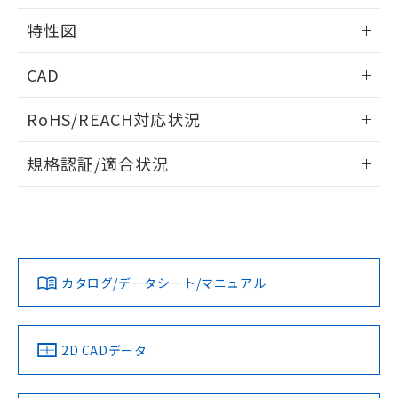
欄に対応日を記載しておりました。
相互干渉
情報更新：2024/08/08
既に当社にて対応品への在庫切替を完了
特性図
していることから、特段のことがない限
り、2022年1月12日より割愛しておりま
周囲金属の影響
情報更新：2024/08/08
CAD
す。
検出物体の大きさと材質による影響
ログイン/会員登録いただくと、CADデータをダウンロー
RoHS/REACH対応状況
ドすることができます。
A: 100mm以上、B: 50mm以上
情報更新：2026/7/29
規格認証/適合状況
ログイン/会員登録
E2V-X10B2 2MのRoHS対応状況については、営業部門もしく
UL認証
CSA認証
CEマーキング
は販売店にお問い合わせください。
タイムチャート
No
No
Yes
l: 0mm以上、φd: 30mm以上、D: 0mm以上、m: 45mm以
この製品のRoHS/REACH対応状況ページへ
ダウンロードデータをご利用いただく前に、以下を必ずお読
上、n: 45mm以上
みください。
カタログ/データシート/マニュアル
ソフトウェアの使用条件
LR型式承認
DNV型式承認
BV型式承認
KR型式承
（イギリス
（ノルウェー
（フランス
（韓国
船舶規格）
船舶規格）
船舶規格）
船舶規格
2D CADデータ
No
No
No
No