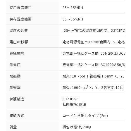
ご利用ください。
定はありません。
使用湿度範囲
35～95%RH
調査・確認中：EU RoHS指令（10物質）の
本サービスは、当社制御機器事業取扱
※1 中国RoHS○×表
非含有の対応状況を調査中または確認中の
商品の当社在庫状況および標準価格
保存湿度範囲
35～95%RH
商品です。
(税抜)を提供させていただくもので
「○」：最大均質材料含有率が中国RoHSの
非該当品：ライセンス料など無形物で、有
温度の影響
-25～+70℃の温度範囲内で、23℃時の
す。
基準値以下であることを示します。
害物質有無と関係のない商品です。
当社制御機器事業取扱商品の中には、
「×」：最大均質材料含有率が中国RoHSの
仕入先様の事情により、非含有部品として
電圧の影響
定格電源電圧±15%の範囲内で、定格電源
本サービスの対象外となる商品もある
基準値を超えていることを示します。
いたものが、含有品と判明した場合などや
当社は、これら貴社製品のうち、外国
ことをご了承ください。
「－」：未確認です。当社販売部門へお問
むを得ず変更することがあります。
絶縁抵抗
充電部一括とケース間: 50MΩ以上(DC500
為替および外国貿易法に定める商品
在庫状況および標準価格照会結果は、
い合わせください。
（以下｢規制貨物等」という）を輸出
記載している更新日時点での社内デー
耐電圧
充電部一括とケース間: AC1000V 50/60Hz
*EU RoHS指令（10物質）：
または国外への提供する場合は、日本
記
タに基づき作成されるものであり、閲
説明
鉛(Pb) 1000ppm以下、 水銀(Hg) 1000ppm以下、 カド
*中国RoHS10物質の基準値 (GB/T26572)：
国政府の輸出許可(または役務取引許
号
覧された時点での実際の在庫および標
ミウム(Cd) 100ppm以下、
Pb(鉛) :1000ppm、 Hg(水銀) : 1000ppm、 Cd(カドミウ
耐振動
耐久: 10～55Hz 複振幅 1.5mm X、Y、Z
可)を取得するなどの必要な手続きを
六価クロム(Cr(Ⅵ)) 1000ppm以下、ポリ臭化ビフェニル
ム) : 100ppm、
準価格とは異なる場合があることをご
類(PBB) 1000ppm以下、ポリ臭化ジフェニルエーテル類
Cr(Ⅵ)(六価クロム) : 1000ppm、 PBBs(ポリ臭化ビフェ
とります。
了承ください。
2
耐衝撃
耐久: 1000m/s
X、Y、Z各方向 10回
(PBDE) 1000ppm以下、フタル酸ビス(2-エチルヘキシ
○
一定数以上の在庫あり
ニル類) : 1000ppm、 PBDEs(ポリ臭化ジフェニルエーテ
当社は規制貨物を破棄する場合は、完
ル) (DEHP)(別名：DOP) 1000ppm以下、フタル酸ブチ
正式な納期状況および標準価格はお客
ル類) : 1000ppm、
ルベンジル（BBP） 1000ppm以下、フタル酸ジブチル
全に破砕するなど、違法に輸出されな
DBP(フタル酸ジブチル) : 1000ppm、 DIBP(フタル酸ジ
様のお取引先、またはお客様担当のオ
保護構造
IEC: IP67
（DBP） 1000ppm以下、フタル酸ジイソブチル
イソブチル) : 1000ppm、 BBP(フタル酸ブチルベンジ
△
一定数には満たないが在庫あり
いよう必要な手段を講じます。
社内規格: 耐油
ムロン制御機器販売店・当社販売員に
(DIBP) 1000ppm以下
ル) : 1000ppm、
当社は貴社製品を、核兵器、ミサイ
但し、RoHS指令で産業用監視および制御機器に対する
DEHP(フタル酸ビス(2-エチルヘキシル)) : 1000ppm
ご相談ください。
適用除外項目は除く。
ル、化学兵器、生物兵器またはその他
接続方式
コード引き出しタイプ (2m)
－
在庫なし(最新の在庫状況につ
オムロン制御機器販売店や当社販売拠
フタル酸エステル類の４物質については閾値を超える意
武器並びにこれらの製造装置等に一切
いては、お客様のお取引先、ま
図的な使用がないことを確認しています。
点は「
販売ネットワーク
」をご確認
※2 環境保護使用期限
質量
梱包状態: 約200g
使用いたしません。
たはお客様担当のオムロン制御
ください。