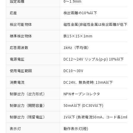
設定距離
0～1.9mm
応差
検出距離の10%以下
検出可能物体
磁性金属(非磁性金属は検出距離が低下しま
標準検出物体
鉄15×15×1mm
応答周波数
1kHz（平均値）
電源電圧
DC12～24V リップル(p-p) 10%以下
使用電圧範囲
DC10～30V
消費電流
DC24V、無負荷時: 13mA以下
制御出力（出力形式）
NPNオープンコレクタ
制御出力（開閉容量）
50mA以下 (DC30V以下)
制御出力（残留電圧）
1V以下 (負荷電流50mA、コード長1m時)
※1 対応状況
表示灯
動作表示灯(橙)