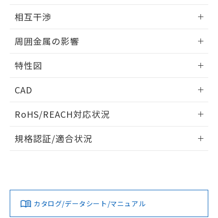
EU RoHS指令（10物質）の非含有証明書
外形図
※当社の共同利用者とは、
"個人情報
情報更新：2024/08/08
51物質の非含有証明書（当社基準）
相互干渉
の共同利用に関して"
の「1.共同利
※本証明書は発行日時点で非含有を証明す
用者の範囲」に記載されている法人を
出力段回路図
情報更新：2024/08/08
るもので、過去に遡って非含有を証明する
指します。
周囲金属の影響
ものではありません。
また、RoHS指令のフタル酸エステル類４
相互干渉
情報更新：2024/08/08
特性図
物質の対応では、対応完了までの期間は出
荷製品に未対応品が混在することから備考
周囲金属の影響
情報更新：2024/08/08
欄に対応日を記載しておりました。
CAD
既に当社にて対応品への在庫切替を完了
検出物体の大きさと材質による影響
していることから、特段のことがない限
ログイン/会員登録いただくと、CADデータをダウンロー
RoHS/REACH対応状況
り、2022年1月12日より割愛しておりま
ドすることができます。
す。
情報更新：2026/7/29
規格認証/適合状況
ログイン/会員登録
EU RoHS
注意事項・凡例
A: 75mm以上、B: 25mm以上
UL認証
CSA認証
CEマーキング
A: 0mm以上、B: 15mm以上、C: 10mm以上
No
No
Yes
対応状況
対応予定月
※1
※2
ダウンロードデータをご利用いただく前に、以下を必ずお読
タイムチャート
みください。
カタログ/データシート/マニュアル
対応済み
ソフトウェアの使用条件