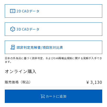
LR型式承認
DNV型式承認
BV型式承認
KR型式承
（イギリス
（ノルウェー
（フランス
（韓国
船舶規格）
船舶規格）
船舶規格）
船舶規格
中国 RoHS
注意事項・凡例
2D CADデータ
No
No
No
No
中国 RoHS表
※1 ※2
3D CADデータ
この製品の規格認証/適合状況ページへ
Pb
Hg
Cd
Cr(VI)
その他の認証はこちらのページからご検索ください
該非判定見解書/項目別対比表
X
O
O
O
検出領域
日本の外為法に基づく該非判定、およびEAR再輸出規制に関する見解が入手でき
ます。
"対応済み"や非含有の記載がされた商品であっても、流通
在庫等で未対応品が混在する可能性があります。
オンライン購入
非含有品が必要な際は、弊社営業部門もしくは販売店へお
問い合わせください。
¥ 3,130
販売価格（税込）
この製品のRoHS/REACH対応状況ページへ
カートに追加