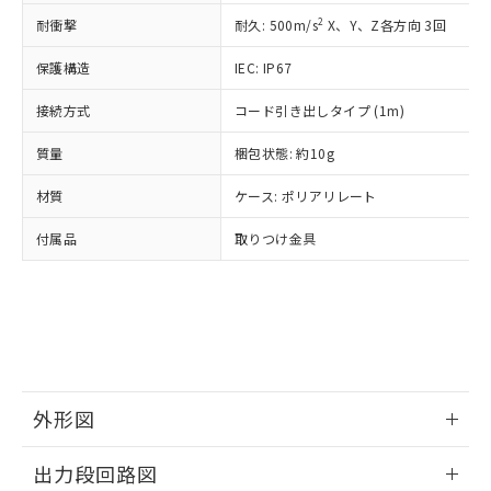
準価格とは異なる場合があることをご
類(PBB) 1000ppm以下、ポリ臭化ジフェニルエーテル類
Cr(Ⅵ)(六価クロム) : 1000ppm、 PBBs(ポリ臭化ビフェ
とります。
了承ください。
2
耐衝撃
耐久: 500m/s
X、Y、Z各方向 3回
(PBDE) 1000ppm以下、フタル酸ビス(2-エチルヘキシ
○
一定数以上の在庫あり
ニル類) : 1000ppm、 PBDEs(ポリ臭化ジフェニルエーテ
当社は規制貨物を破棄する場合は、完
ル) (DEHP)(別名：DOP) 1000ppm以下、フタル酸ブチ
正式な納期状況および標準価格はお客
ル類) : 1000ppm、
ルベンジル（BBP） 1000ppm以下、フタル酸ジブチル
全に破砕するなど、違法に輸出されな
DBP(フタル酸ジブチル) : 1000ppm、 DIBP(フタル酸ジ
保護構造
IEC: IP67
様のお取引先、またはお客様担当のオ
（DBP） 1000ppm以下、フタル酸ジイソブチル
イソブチル) : 1000ppm、 BBP(フタル酸ブチルベンジ
△
一定数には満たないが在庫あり
いよう必要な手段を講じます。
ムロン制御機器販売店・当社販売員に
(DIBP) 1000ppm以下
ル) : 1000ppm、
当社は貴社製品を、核兵器、ミサイ
但し、RoHS指令で産業用監視および制御機器に対する
接続方式
コード引き出しタイプ (1m)
DEHP(フタル酸ビス(2-エチルヘキシル)) : 1000ppm
ご相談ください。
適用除外項目は除く。
ル、化学兵器、生物兵器またはその他
－
在庫なし(最新の在庫状況につ
オムロン制御機器販売店や当社販売拠
フタル酸エステル類の４物質については閾値を超える意
質量
梱包状態: 約10g
武器並びにこれらの製造装置等に一切
いては、お客様のお取引先、ま
図的な使用がないことを確認しています。
点は「
販売ネットワーク
」をご確認
※2 環境保護使用期限
使用いたしません。
たはお客様担当のオムロン制御
ください。
材質
ケース: ポリアリレート
当社は、貴社製品を第三者に販売する
機器販売店・当社販売員にご確
在庫状況および標準価格結果を当社の
※2 対応予定月
「ｅ」：有害物質（10物質）のすべてが基
場合は、上記1、2および3の内容を当
認ください)
事前の承諾なく第三者に漏洩または開
付属品
取りつけ金具
準値以下であることを示します。
該第三者に通知します。また当社は、
示しないようお願いします。
部品在庫の切り替え状況などにより、予定
「10」：通常の使用状況下において有害物
販売先および販売に係わる関係者が違
マイパーツ機能（部品リスト作成サー
空
受注生産機種、また在庫状況の
月が前後することがあります。
質が外部に漏えいし、環境に深刻な影響を
法に輸出するおそれがある場合は、取
ビス）をご利用いただくには、I-Web
白
情報を公開していない機種
及ぼさない年数を意味します。
り引きをいたしません。
メンバーズにご登録されている必要が
「－」：未確認です。当社販売部門へお問
あります。
い合わせください。
お客様が当ウェブサイト上で当社にご
※3 非含有証明書ダウンロード
登録された部品リストについて、当社
外形図
および当社の共同利用者が、当社の製
下記の非含有証明書をダウンロードするこ
品・サービスに関するお客様との取
とができます。
情報更新：2024/08/08
合意する
キャンセル
引・商談に必要な範囲で利用すること
出力段回路図
をご了承ください。