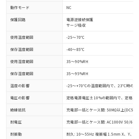
対応済み：EU RoHS指令（10物質）の
動作モード
NC
非含有に対応した製品が提供可能な商品で
す。
保護回路
電源逆接続保護
サージ吸収
対応予定：EU RoHS指令（10物質）の非含
ご利用条件
有に対応した製品に切り替える予定のある
使用温度範囲
-25～70℃
商品です。
対応予定なし：EU RoHS指令（10物質）の
保存温度範囲
-40～85℃
以下の条件をお読みいただき、同意のうえ
非含有に非対応の商品で、対応品を出す予
ご利用ください。
定はありません。
使用湿度範囲
35～90%RH
調査・確認中：EU RoHS指令（10物質）の
本サービスは、当社制御機器事業取扱
※1 中国RoHS○×表
非含有の対応状況を調査中または確認中の
保存湿度範囲
35～95%RH
商品の当社在庫状況および標準価格
商品です。
(税抜)を提供させていただくもので
「○」：最大均質材料含有率が中国RoHSの
非該当品：ライセンス料など無形物で、有
温度の影響
-25～+70℃の温度範囲内で、23℃時の
す。
基準値以下であることを示します。
害物質有無と関係のない商品です。
当社制御機器事業取扱商品の中には、
「×」：最大均質材料含有率が中国RoHSの
仕入先様の事情により、非含有部品として
電圧の影響
定格電源電圧±10%の範囲内で、定格電源
本サービスの対象外となる商品もある
基準値を超えていることを示します。
いたものが、含有品と判明した場合などや
当社は、これら貴社製品のうち、外国
ことをご了承ください。
「－」：未確認です。当社販売部門へお問
絶縁抵抗
充電部一括とケース間: 50MΩ以上(DC500
むを得ず変更することがあります。
為替および外国貿易法に定める商品
在庫状況および標準価格照会結果は、
い合わせください。
（以下｢規制貨物等」という）を輸出
記載している更新日時点での社内デー
耐電圧
充電部一括とケース間: AC1000V 50/60Hz
*EU RoHS指令（10物質）：
または国外への提供する場合は、日本
記
タに基づき作成されるものであり、閲
説明
鉛(Pb) 1000ppm以下、 水銀(Hg) 1000ppm以下、 カド
*中国RoHS10物質の基準値 (GB/T26572)：
国政府の輸出許可(または役務取引許
号
覧された時点での実際の在庫および標
ミウム(Cd) 100ppm以下、
Pb(鉛) :1000ppm、 Hg(水銀) : 1000ppm、 Cd(カドミウ
耐振動
耐久: 10～55Hz 複振幅 1.5mm X、Y、Z
可)を取得するなどの必要な手続きを
六価クロム(Cr(Ⅵ)) 1000ppm以下、ポリ臭化ビフェニル
ム) : 100ppm、