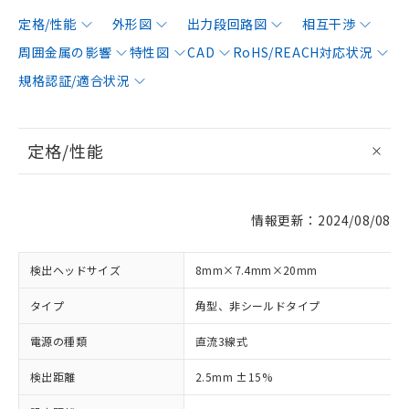
定格/性能
外形図
出力段回路図
相互干渉
周囲金属の影響
特性図
CAD
RoHS/REACH対応状況
規格認証/適合状況
定格/性能
情報更新：2024/08/08
検出ヘッドサイズ
8mm×7.4mm×20mm
タイプ
角型、非シールドタイプ
電源の種類
直流3線式
検出距離
2.5mm ±15%