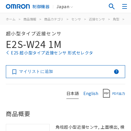
制御機器
Japan
ホーム
>
商品情報
>
商品カテゴリ
>
センサ
>
近接センサ
>
角型
>
E2
超小型タイプ近接センサ
E2S-W24 1M
E2S 超小型タイプ近接センサ 形式セレクタ
マイリストに追加
日本語
English
PDF出力
商品概要
角柱超小型近接センサ, 上面検出, 検