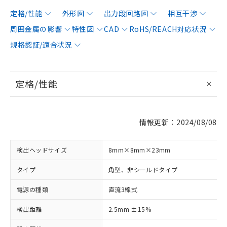
定格/性能
外形図
出力段回路図
相互干渉
周囲金属の影響
特性図
CAD
RoHS/REACH対応状況
規格認証/適合状況
定格/性能
情報更新：2024/08/08
検出ヘッドサイズ
8mm×8mm×23mm
タイプ
角型、非シールドタイプ
電源の種類
直流3線式
検出距離
2.5mm ±15%