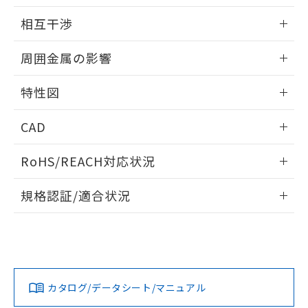
EU RoHS指令（10物質）の非含有証明書
外形図
※当社の共同利用者とは、
"個人情報
情報更新：2024/08/08
51物質の非含有証明書（当社基準）
相互干渉
の共同利用に関して"
の「1.共同利
※本証明書は発行日時点で非含有を証明す
用者の範囲」に記載されている法人を
出力段回路図
情報更新：2024/08/08
るもので、過去に遡って非含有を証明する
指します。
周囲金属の影響
ものではありません。
また、RoHS指令のフタル酸エステル類４
相互干渉
情報更新：2024/08/08
特性図
物質の対応では、対応完了までの期間は出
荷製品に未対応品が混在することから備考
周囲金属の影響
情報更新：2024/08/08
欄に対応日を記載しておりました。
CAD
既に当社にて対応品への在庫切替を完了
検出物体の大きさと材質による影響
していることから、特段のことがない限
ログイン/会員登録いただくと、CADデータをダウンロー
RoHS/REACH対応状況
り、2022年1月12日より割愛しておりま
ドすることができます。
す。
情報更新：2026/7/29
規格認証/適合状況
ログイン/会員登録
EU RoHS
注意事項・凡例
A: 75mm以上、B: 25mm以上
A: 15mm以上、B: 10mm以上、C: 3mm以上
UL認証
CSA認証
CEマーキング
No
No
Yes
対応状況
対応予定月
※1
※2
ダウンロードデータをご利用いただく前に、以下を必ずお読
タイムチャート
みください。
カタログ/データシート/マニュアル
対応済み
ソフトウェアの使用条件