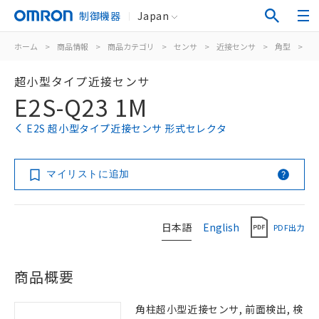
制御機器
Japan
ホーム
>
商品情報
>
商品カテゴリ
>
センサ
>
近接センサ
>
角型
>
E2
超小型タイプ近接センサ
E2S-Q23 1M
E2S 超小型タイプ近接センサ 形式セレクタ
マイリストに追加
日本語
English
PDF出力
商品概要
角柱超小型近接センサ, 前面検出, 検