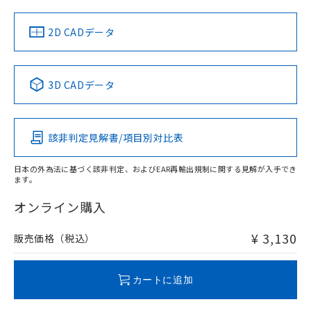
LR型式承認
DNV型式承認
BV型式承認
KR型式承
（イギリス
（ノルウェー
（フランス
（韓国
船舶規格）
船舶規格）
船舶規格）
船舶規格
中国 RoHS
注意事項・凡例
2D CADデータ
No
No
No
No
中国 RoHS表
※1 ※2
3D CADデータ
この製品の規格認証/適合状況ページへ
Pb
Hg
Cd
Cr(VI)
その他の認証はこちらのページからご検索ください
該非判定見解書/項目別対比表
X
O
O
O
検出領域
日本の外為法に基づく該非判定、およびEAR再輸出規制に関する見解が入手でき
ます。
"対応済み"や非含有の記載がされた商品であっても、流通
在庫等で未対応品が混在する可能性があります。
オンライン購入
非含有品が必要な際は、弊社営業部門もしくは販売店へお
問い合わせください。
¥ 3,130
販売価格（税込）
この製品のRoHS/REACH対応状況ページへ
カートに追加