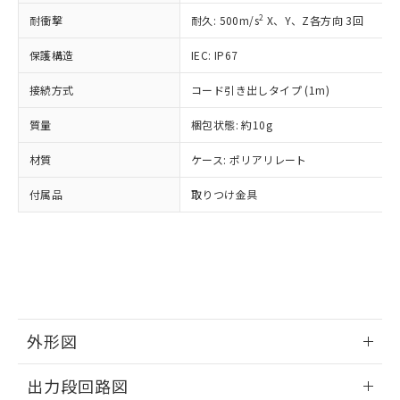
準価格とは異なる場合があることをご
類(PBB) 1000ppm以下、ポリ臭化ジフェニルエーテル類
Cr(Ⅵ)(六価クロム) : 1000ppm、 PBBs(ポリ臭化ビフェ
とります。
了承ください。
2
耐衝撃
耐久: 500m/s
X、Y、Z各方向 3回
(PBDE) 1000ppm以下、フタル酸ビス(2-エチルヘキシ
○
一定数以上の在庫あり
ニル類) : 1000ppm、 PBDEs(ポリ臭化ジフェニルエーテ
当社は規制貨物を破棄する場合は、完
ル) (DEHP)(別名：DOP) 1000ppm以下、フタル酸ブチ
正式な納期状況および標準価格はお客
ル類) : 1000ppm、
ルベンジル（BBP） 1000ppm以下、フタル酸ジブチル
全に破砕するなど、違法に輸出されな
DBP(フタル酸ジブチル) : 1000ppm、 DIBP(フタル酸ジ
保護構造
IEC: IP67
様のお取引先、またはお客様担当のオ
（DBP） 1000ppm以下、フタル酸ジイソブチル
イソブチル) : 1000ppm、 BBP(フタル酸ブチルベンジ
△
一定数には満たないが在庫あり
いよう必要な手段を講じます。
ムロン制御機器販売店・当社販売員に
(DIBP) 1000ppm以下
ル) : 1000ppm、
当社は貴社製品を、核兵器、ミサイ
但し、RoHS指令で産業用監視および制御機器に対する
接続方式
コード引き出しタイプ (1m)
DEHP(フタル酸ビス(2-エチルヘキシル)) : 1000ppm
ご相談ください。
適用除外項目は除く。
ル、化学兵器、生物兵器またはその他
－
在庫なし(最新の在庫状況につ
オムロン制御機器販売店や当社販売拠
フタル酸エステル類の４物質については閾値を超える意
質量
梱包状態: 約10g
武器並びにこれらの製造装置等に一切
いては、お客様のお取引先、ま
図的な使用がないことを確認しています。
点は「
販売ネットワーク
」をご確認
※2 環境保護使用期限
使用いたしません。
たはお客様担当のオムロン制御
ください。
材質
ケース: ポリアリレート
当社は、貴社製品を第三者に販売する
機器販売店・当社販売員にご確
在庫状況および標準価格結果を当社の
※2 対応予定月
「ｅ」：有害物質（10物質）のすべてが基
場合は、上記1、2および3の内容を当
認ください)
事前の承諾なく第三者に漏洩または開
付属品
取りつけ金具
準値以下であることを示します。
該第三者に通知します。また当社は、
示しないようお願いします。
部品在庫の切り替え状況などにより、予定
「10」：通常の使用状況下において有害物
販売先および販売に係わる関係者が違
マイパーツ機能（部品リスト作成サー
空
受注生産機種、また在庫状況の
月が前後することがあります。
質が外部に漏えいし、環境に深刻な影響を
法に輸出するおそれがある場合は、取
ビス）をご利用いただくには、I-Web
白
情報を公開していない機種
及ぼさない年数を意味します。
り引きをいたしません。
メンバーズにご登録されている必要が
「－」：未確認です。当社販売部門へお問
あります。
い合わせください。
お客様が当ウェブサイト上で当社にご
※3 非含有証明書ダウンロード
登録された部品リストについて、当社
外形図
および当社の共同利用者が、当社の製
下記の非含有証明書をダウンロードするこ
品・サービスに関するお客様との取
とができます。
情報更新：2024/08/08
合意する
キャンセル
引・商談に必要な範囲で利用すること
出力段回路図
をご了承ください。