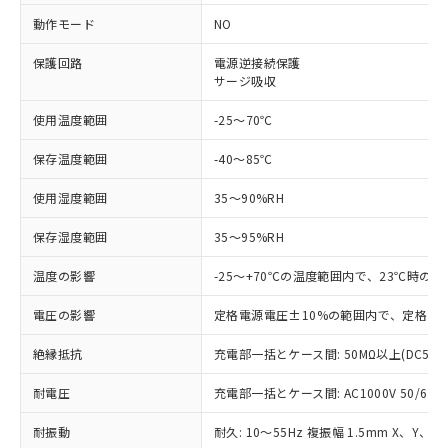
対応済み：EU RoHS指令（10物質）の
動作モード
NO
非含有に対応した製品が提供可能な商品で
す。
保護回路
電源逆接続保護
サージ吸収
対応予定：EU RoHS指令（10物質）の非含
ご利用条件
有に対応した製品に切り替える予定のある
使用温度範囲
-25～70℃
商品です。
対応予定なし：EU RoHS指令（10物質）の
保存温度範囲
-40～85℃
以下の条件をお読みいただき、同意のうえ
非含有に非対応の商品で、対応品を出す予
ご利用ください。
定はありません。
使用湿度範囲
35～90%RH
調査・確認中：EU RoHS指令（10物質）の
本サービスは、当社制御機器事業取扱
※1 中国RoHS○×表
非含有の対応状況を調査中または確認中の
保存湿度範囲
35～95%RH
商品の当社在庫状況および標準価格
商品です。
(税抜)を提供させていただくもので
「○」：最大均質材料含有率が中国RoHSの
非該当品：ライセンス料など無形物で、有
温度の影響
-25～+70℃の温度範囲内で、23℃時の
す。
基準値以下であることを示します。
害物質有無と関係のない商品です。
当社制御機器事業取扱商品の中には、
「×」：最大均質材料含有率が中国RoHSの
仕入先様の事情により、非含有部品として
電圧の影響
定格電源電圧±10%の範囲内で、定格電源
本サービスの対象外となる商品もある
基準値を超えていることを示します。
いたものが、含有品と判明した場合などや
当社は、これら貴社製品のうち、外国
ことをご了承ください。
「－」：未確認です。当社販売部門へお問
絶縁抵抗
充電部一括とケース間: 50MΩ以上(DC500
むを得ず変更することがあります。
為替および外国貿易法に定める商品
在庫状況および標準価格照会結果は、
い合わせください。
（以下｢規制貨物等」という）を輸出
記載している更新日時点での社内デー
耐電圧
充電部一括とケース間: AC1000V 50/60Hz
*EU RoHS指令（10物質）：
または国外への提供する場合は、日本
記
タに基づき作成されるものであり、閲
説明
鉛(Pb) 1000ppm以下、 水銀(Hg) 1000ppm以下、 カド
*中国RoHS10物質の基準値 (GB/T26572)：
国政府の輸出許可(または役務取引許
号
覧された時点での実際の在庫および標
ミウム(Cd) 100ppm以下、
Pb(鉛) :1000ppm、 Hg(水銀) : 1000ppm、 Cd(カドミウ
耐振動
耐久: 10～55Hz 複振幅 1.5mm X、Y、Z
可)を取得するなどの必要な手続きを
六価クロム(Cr(Ⅵ)) 1000ppm以下、ポリ臭化ビフェニル
ム) : 100ppm、