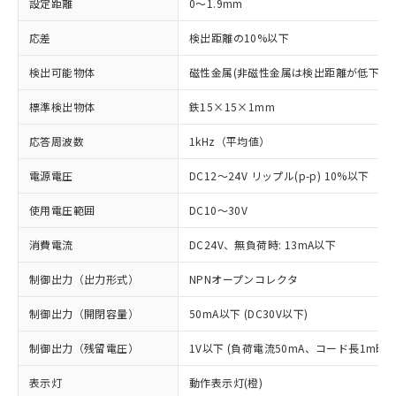
設定距離
0～1.9mm
応差
検出距離の10%以下
検出可能物体
磁性金属(非磁性金属は検出距離が低下しま
標準検出物体
鉄15×15×1mm
応答周波数
1kHz（平均値）
電源電圧
DC12～24V リップル(p-p) 10%以下
使用電圧範囲
DC10～30V
消費電流
DC24V、無負荷時: 13mA以下
制御出力（出力形式）
NPNオープンコレクタ
制御出力（開閉容量）
50mA以下 (DC30V以下)
制御出力（残留電圧）
1V以下 (負荷電流50mA、コード長1m時)
※1 対応状況
表示灯
動作表示灯(橙)