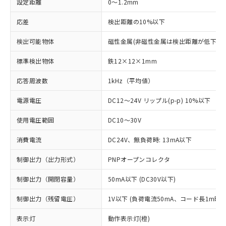
設定距離
0～1.2mm
応差
検出距離の10%以下
検出可能物体
磁性金属(非磁性金属は検出距離が低下しま
標準検出物体
鉄12×12×1mm
応答周波数
1kHz（平均値）
電源電圧
DC12～24V リップル(p-p) 10%以下
使用電圧範囲
DC10～30V
消費電流
DC24V、無負荷時: 13mA以下
制御出力（出力形式）
PNPオープンコレクタ
制御出力（開閉容量）
50mA以下 (DC30V以下)
制御出力（残留電圧）
1V以下 (負荷電流50mA、コード長1m時)
※1 対応状況
表示灯
動作表示灯(橙)
対応済み：EU RoHS指令（10物質）の