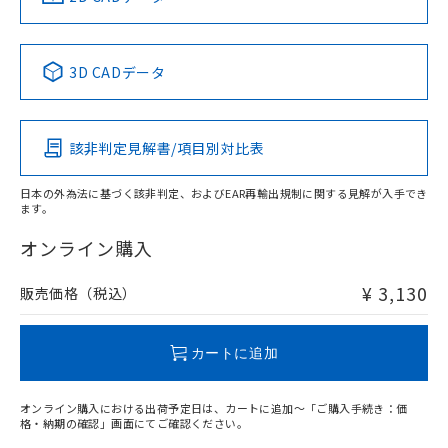
No
No
No
No
中国 RoHS表
※1 ※2
3D CADデータ
この製品の規格認証/適合状況ページへ
Pb
Hg
Cd
Cr(VI)
その他の認証はこちらのページからご検索ください
該非判定見解書/項目別対比表
X
O
O
O
検出領域
日本の外為法に基づく該非判定、およびEAR再輸出規制に関する見解が入手でき
ます。
"対応済み"や非含有の記載がされた商品であっても、流通
在庫等で未対応品が混在する可能性があります。
オンライン購入
非含有品が必要な際は、弊社営業部門もしくは販売店へお
問い合わせください。
¥ 3,130
販売価格（税込）
この製品のRoHS/REACH対応状況ページへ
カートに追加
オンライン購入における出荷予定日は、カートに追加～「ご購入手続き：価
格・納期の確認」画面にてご確認ください。