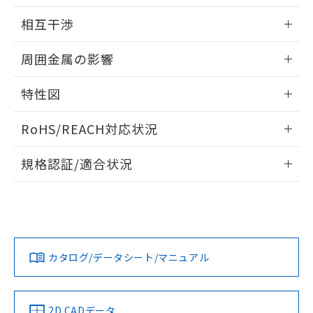
51物質の非含有証明書（当社基準）
の共同利用に関して"
の「1.共同利
外形図
情報更新：2024/08/08
※本証明書は発行日時点で非含有を証明す
相互干渉
用者の範囲」に記載されている法人を
るもので、過去に遡って非含有を証明する
指します。
出力段回路図
ものではありません。
情報更新：2024/08/08
周囲金属の影響
また、RoHS指令のフタル酸エステル類４
物質の対応では、対応完了までの期間は出
相互干渉
情報更新：2024/08/08
荷製品に未対応品が混在することから備考
特性図
欄に対応日を記載しておりました。
周囲金属の影響
情報更新：2024/08/08
既に当社にて対応品への在庫切替を完了
RoHS/REACH対応状況
していることから、特段のことがない限
り、2022年1月12日より割愛しておりま
検出物体の大きさと材質による影響
情報更新：2026/7/29
規格認証/適合状況
す。
EU RoHS
注意事項・凡例
UL認証
CSA認証
CEマーキング
A: 40mm以上、B: 5.5mm以上
No
No
Yes
A: 8mm以上、B: 3mm以上、C: 2mm以上
対応状況
対応予定月
※1
※2
カタログ/データシート/マニュアル
対応済み
LR型式承認
DNV型式承認
BV型式承認
KR型式承
タイムチャート
（イギリス
（ノルウェー
（フランス
（韓国
船舶規格）
船舶規格）
船舶規格）
船舶規格
中国 RoHS
注意事項・凡例
2D CADデータ