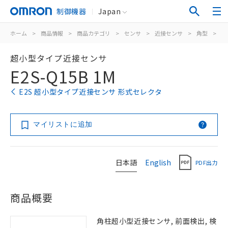
制御機器
Japan
ホーム
>
商品情報
>
商品カテゴリ
>
センサ
>
近接センサ
>
角型
>
E2
超小型タイプ近接センサ
E2S-Q15B 1M
E2S 超小型タイプ近接センサ 形式セレクタ
マイリストに追加
日本語
English
PDF出力
商品概要
角柱超小型近接センサ, 前面検出, 検