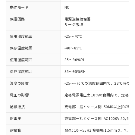
非含有に対応した製品が提供可能な商品で
動作モード
NO
す。
対応予定：EU RoHS指令（10物質）の非含
保護回路
電源逆接続保護
ご利用条件
有に対応した製品に切り替える予定のある
サージ吸収
商品です。
対応予定なし：EU RoHS指令（10物質）の
使用温度範囲
-25～70℃
以下の条件をお読みいただき、同意のうえ
非含有に非対応の商品で、対応品を出す予
ご利用ください。
保存温度範囲
-40～85℃
定はありません。
調査・確認中：EU RoHS指令（10物質）の
本サービスは、当社制御機器事業取扱
使用湿度範囲
35～90%RH
※1 中国RoHS○×表
非含有の対応状況を調査中または確認中の
商品の当社在庫状況および標準価格
商品です。
(税抜)を提供させていただくもので
保存湿度範囲
35～95%RH
「○」：最大均質材料含有率が中国RoHSの
非該当品：ライセンス料など無形物で、有
す。
基準値以下であることを示します。
害物質有無と関係のない商品です。
温度の影響
-25～+70℃の温度範囲内で、23℃時の
当社制御機器事業取扱商品の中には、
「×」：最大均質材料含有率が中国RoHSの
仕入先様の事情により、非含有部品として
本サービスの対象外となる商品もある
基準値を超えていることを示します。
いたものが、含有品と判明した場合などや
当社は、これら貴社製品のうち、外国
電圧の影響
定格電源電圧±10%の範囲内で、定格電源
ことをご了承ください。
「－」：未確認です。当社販売部門へお問
むを得ず変更することがあります。
為替および外国貿易法に定める商品
在庫状況および標準価格照会結果は、
い合わせください。
絶縁抵抗
充電部一括とケース間: 50MΩ以上(DC500
（以下｢規制貨物等」という）を輸出
記載している更新日時点での社内デー
*EU RoHS指令（10物質）：
または国外への提供する場合は、日本
記
タに基づき作成されるものであり、閲
説明
鉛(Pb) 1000ppm以下、 水銀(Hg) 1000ppm以下、 カド
*中国RoHS10物質の基準値 (GB/T26572)：
耐電圧
充電部一括とケース間: AC1000V 50/60Hz
国政府の輸出許可(または役務取引許
号
覧された時点での実際の在庫および標
ミウム(Cd) 100ppm以下、
Pb(鉛) :1000ppm、 Hg(水銀) : 1000ppm、 Cd(カドミウ
可)を取得するなどの必要な手続きを
六価クロム(Cr(Ⅵ)) 1000ppm以下、ポリ臭化ビフェニル
ム) : 100ppm、
準価格とは異なる場合があることをご
耐振動
耐久: 10～55Hz 複振幅 1.5mm X、Y、Z
類(PBB) 1000ppm以下、ポリ臭化ジフェニルエーテル類
Cr(Ⅵ)(六価クロム) : 1000ppm、 PBBs(ポリ臭化ビフェ
とります。
了承ください。
(PBDE) 1000ppm以下、フタル酸ビス(2-エチルヘキシ