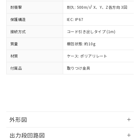
○
一定数以上の在庫あり
ニル類) : 1000ppm、 PBDEs(ポリ臭化ジフェニルエーテ
当社は規制貨物を破棄する場合は、完
ル) (DEHP)(別名：DOP) 1000ppm以下、フタル酸ブチ
正式な納期状況および標準価格はお客
ル類) : 1000ppm、
2
耐衝撃
耐久: 500m/s
X、Y、Z各方向 3回
ルベンジル（BBP） 1000ppm以下、フタル酸ジブチル
全に破砕するなど、違法に輸出されな
DBP(フタル酸ジブチル) : 1000ppm、 DIBP(フタル酸ジ
様のお取引先、またはお客様担当のオ
（DBP） 1000ppm以下、フタル酸ジイソブチル
イソブチル) : 1000ppm、 BBP(フタル酸ブチルベンジ
△
一定数には満たないが在庫あり
いよう必要な手段を講じます。
ムロン制御機器販売店・当社販売員に
(DIBP) 1000ppm以下
保護構造
IEC: IP67
ル) : 1000ppm、
当社は貴社製品を、核兵器、ミサイ
但し、RoHS指令で産業用監視および制御機器に対する
DEHP(フタル酸ビス(2-エチルヘキシル)) : 1000ppm
ご相談ください。
適用除外項目は除く。
ル、化学兵器、生物兵器またはその他
－
在庫なし(最新の在庫状況につ
接続方式
コード引き出しタイプ (1m)
オムロン制御機器販売店や当社販売拠
フタル酸エステル類の４物質については閾値を超える意
武器並びにこれらの製造装置等に一切
いては、お客様のお取引先、ま
図的な使用がないことを確認しています。
点は「
販売ネットワーク
」をご確認
※2 環境保護使用期限
使用いたしません。
質量
梱包状態: 約10g
たはお客様担当のオムロン制御
ください。
当社は、貴社製品を第三者に販売する
機器販売店・当社販売員にご確
在庫状況および標準価格結果を当社の
※2 対応予定月
「ｅ」：有害物質（10物質）のすべてが基
材質
ケース: ポリアリレート
場合は、上記1、2および3の内容を当
認ください)
事前の承諾なく第三者に漏洩または開
準値以下であることを示します。
該第三者に通知します。また当社は、
示しないようお願いします。
付属品
取りつけ金具
部品在庫の切り替え状況などにより、予定
「10」：通常の使用状況下において有害物
販売先および販売に係わる関係者が違
マイパーツ機能（部品リスト作成サー
空
受注生産機種、また在庫状況の
月が前後することがあります。
質が外部に漏えいし、環境に深刻な影響を
法に輸出するおそれがある場合は、取
ビス）をご利用いただくには、I-Web
白
情報を公開していない機種
及ぼさない年数を意味します。
り引きをいたしません。
メンバーズにご登録されている必要が
「－」：未確認です。当社販売部門へお問
あります。
い合わせください。
お客様が当ウェブサイト上で当社にご
※3 非含有証明書ダウンロード
登録された部品リストについて、当社
および当社の共同利用者が、当社の製
下記の非含有証明書をダウンロードするこ
品・サービスに関するお客様との取
外形図
とができます。
合意する
キャンセル
引・商談に必要な範囲で利用すること
をご了承ください。
情報更新：2024/08/08
出力段回路図
EU RoHS指令（10物質）の非含有証明書
※当社の共同利用者とは、
"個人情報