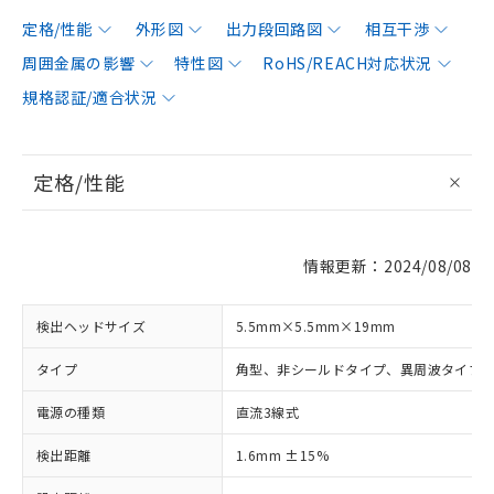
定格/性能
外形図
出力段回路図
相互干渉
周囲金属の影響
特性図
RoHS/REACH対応状況
規格認証/適合状況
定格/性能
情報更新：2024/08/08
検出ヘッドサイズ
5.5mm×5.5mm×19mm
タイプ
角型、非シールドタイプ、異周波タイプ
電源の種類
直流3線式
検出距離
1.6mm ±15%