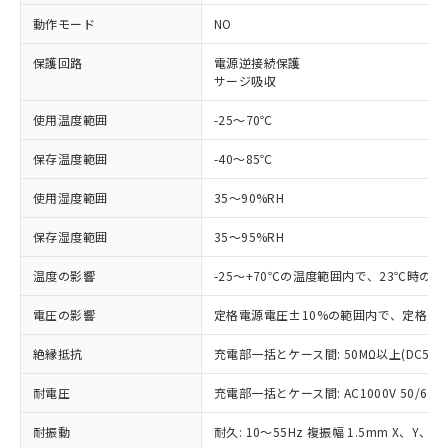
対応済み：EU RoHS指令（10物質）の
動作モード
NO
非含有に対応した製品が提供可能な商品で
す。
保護回路
電源逆接続保護
サージ吸収
対応予定：EU RoHS指令（10物質）の非含
ご利用条件
有に対応した製品に切り替える予定のある
使用温度範囲
-25～70℃
商品です。
対応予定なし：EU RoHS指令（10物質）の
保存温度範囲
-40～85℃
以下の条件をお読みいただき、同意のうえ
非含有に非対応の商品で、対応品を出す予
ご利用ください。
定はありません。
使用湿度範囲
35～90%RH
調査・確認中：EU RoHS指令（10物質）の
本サービスは、当社制御機器事業取扱
※1 中国RoHS○×表
非含有の対応状況を調査中または確認中の
保存湿度範囲
35～95%RH
商品の当社在庫状況および標準価格
商品です。
(税抜)を提供させていただくもので
「○」：最大均質材料含有率が中国RoHSの
非該当品：ライセンス料など無形物で、有
温度の影響
-25～+70℃の温度範囲内で、23℃時の
す。
基準値以下であることを示します。
害物質有無と関係のない商品です。
当社制御機器事業取扱商品の中には、
「×」：最大均質材料含有率が中国RoHSの
仕入先様の事情により、非含有部品として
電圧の影響
定格電源電圧±10%の範囲内で、定格電源
本サービスの対象外となる商品もある
基準値を超えていることを示します。
いたものが、含有品と判明した場合などや
当社は、これら貴社製品のうち、外国
ことをご了承ください。
「－」：未確認です。当社販売部門へお問
絶縁抵抗
充電部一括とケース間: 50MΩ以上(DC500
むを得ず変更することがあります。
為替および外国貿易法に定める商品
在庫状況および標準価格照会結果は、
い合わせください。
（以下｢規制貨物等」という）を輸出
記載している更新日時点での社内デー
耐電圧
充電部一括とケース間: AC1000V 50/60Hz
*EU RoHS指令（10物質）：
または国外への提供する場合は、日本
記
タに基づき作成されるものであり、閲
説明
鉛(Pb) 1000ppm以下、 水銀(Hg) 1000ppm以下、 カド
*中国RoHS10物質の基準値 (GB/T26572)：
国政府の輸出許可(または役務取引許
号
覧された時点での実際の在庫および標
ミウム(Cd) 100ppm以下、
Pb(鉛) :1000ppm、 Hg(水銀) : 1000ppm、 Cd(カドミウ
耐振動
耐久: 10～55Hz 複振幅 1.5mm X、Y、Z
可)を取得するなどの必要な手続きを
六価クロム(Cr(Ⅵ)) 1000ppm以下、ポリ臭化ビフェニル
ム) : 100ppm、