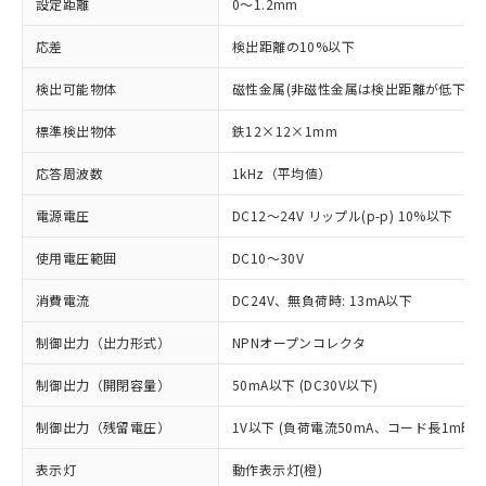
設定距離
0～1.2mm
応差
検出距離の10%以下
検出可能物体
磁性金属(非磁性金属は検出距離が低下しま
標準検出物体
鉄12×12×1mm
応答周波数
1kHz（平均値）
電源電圧
DC12～24V リップル(p-p) 10%以下
使用電圧範囲
DC10～30V
消費電流
DC24V、無負荷時: 13mA以下
制御出力（出力形式）
NPNオープンコレクタ
制御出力（開閉容量）
50mA以下 (DC30V以下)
制御出力（残留電圧）
1V以下 (負荷電流50mA、コード長1m時)
※1 対応状況
表示灯
動作表示灯(橙)