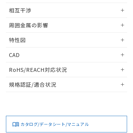
EU RoHS指令（10物質）の非含有証明書
外形図
※当社の共同利用者とは、
"個人情報
情報更新：2024/08/08
51物質の非含有証明書（当社基準）
相互干渉
の共同利用に関して"
の「1.共同利
※本証明書は発行日時点で非含有を証明す
用者の範囲」に記載されている法人を
出力段回路図
情報更新：2024/08/08
るもので、過去に遡って非含有を証明する
指します。
周囲金属の影響
ものではありません。
また、RoHS指令のフタル酸エステル類４
相互干渉
情報更新：2024/08/08
特性図
物質の対応では、対応完了までの期間は出
荷製品に未対応品が混在することから備考
周囲金属の影響
情報更新：2024/08/08
欄に対応日を記載しておりました。
CAD
既に当社にて対応品への在庫切替を完了
検出物体の大きさと材質による影響
していることから、特段のことがない限
ログイン/会員登録いただくと、CADデータをダウンロー
RoHS/REACH対応状況
り、2022年1月12日より割愛しておりま
ドすることができます。
す。
情報更新：2026/7/29
規格認証/適合状況
ログイン/会員登録
EU RoHS
注意事項・凡例
A: 50mm以上、B: 20mm以上
A: 8mm以上、B: 3mm以上、C: 2mm以上
UL認証
CSA認証
CEマーキング
No
No
Yes
対応状況
対応予定月
※1
※2
ダウンロードデータをご利用いただく前に、以下を必ずお読
タイムチャート
みください。
カタログ/データシート/マニュアル
対応済み
ソフトウェアの使用条件