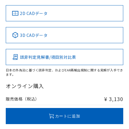
LR型式承認
DNV型式承認
BV型式承認
KR型式承
（イギリス
（ノルウェー
（フランス
（韓国
船舶規格）
船舶規格）
船舶規格）
船舶規格
中国 RoHS
注意事項・凡例
2D CADデータ
No
No
No
No
中国 RoHS表
※1 ※2
3D CADデータ
この製品の規格認証/適合状況ページへ
Pb
Hg
Cd
Cr(VI)
その他の認証はこちらのページからご検索ください
検出領域
該非判定見解書/項目別対比表
X
O
O
O
日本の外為法に基づく該非判定、およびEAR再輸出規制に関する見解が入手でき
ます。
"対応済み"や非含有の記載がされた商品であっても、流通
在庫等で未対応品が混在する可能性があります。
オンライン購入
非含有品が必要な際は、弊社営業部門もしくは販売店へお
問い合わせください。
¥ 3,130
販売価格（税込）
この製品のRoHS/REACH対応状況ページへ
カートに追加