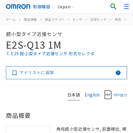
制御機器
Japan
ホーム
>
商品情報
>
商品カテゴリ
>
センサ
>
近接センサ
>
角型
>
E2
超小型タイプ近接センサ
E2S-Q13 1M
E2S 超小型タイプ近接センサ 形式セレクタ
マイリストに追加
日本語
English
PDF出力
商品概要
角柱超小型近接センサ, 前面検出, 検