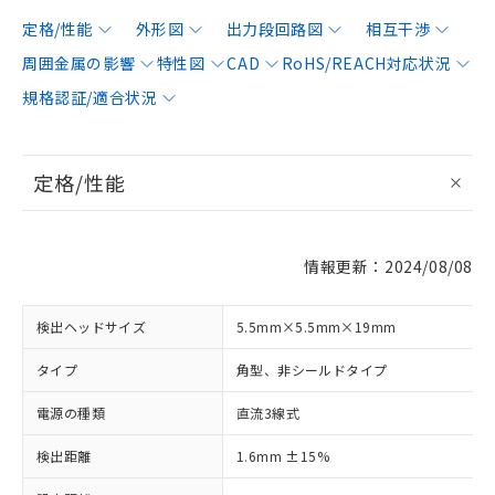
定格/性能
外形図
出力段回路図
相互干渉
周囲金属の影響
特性図
CAD
RoHS/REACH対応状況
規格認証/適合状況
定格/性能
情報更新：2024/08/08
検出ヘッドサイズ
5.5mm×5.5mm×19mm
タイプ
角型、非シールドタイプ
電源の種類
直流3線式
検出距離
1.6mm ±15%