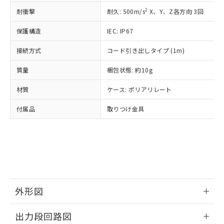
準価格とは異なる場合があることをご
類(PBB) 1000ppm以下、ポリ臭化ジフェニルエーテル類
Cr(Ⅵ)(六価クロム) : 1000ppm、 PBBs(ポリ臭化ビフェ
とります。
了承ください。
2
耐衝撃
耐久: 500m/s
X、Y、Z各方向 3回
(PBDE) 1000ppm以下、フタル酸ビス(2-エチルヘキシ
○
一定数以上の在庫あり
ニル類) : 1000ppm、 PBDEs(ポリ臭化ジフェニルエーテ
当社は規制貨物を破棄する場合は、完
ル) (DEHP)(別名：DOP) 1000ppm以下、フタル酸ブチ
正式な納期状況および標準価格はお客
ル類) : 1000ppm、
ルベンジル（BBP） 1000ppm以下、フタル酸ジブチル
全に破砕するなど、違法に輸出されな
DBP(フタル酸ジブチル) : 1000ppm、 DIBP(フタル酸ジ
保護構造
IEC: IP67
様のお取引先、またはお客様担当のオ
（DBP） 1000ppm以下、フタル酸ジイソブチル
イソブチル) : 1000ppm、 BBP(フタル酸ブチルベンジ
△
一定数には満たないが在庫あり
いよう必要な手段を講じます。
ムロン制御機器販売店・当社販売員に
(DIBP) 1000ppm以下
ル) : 1000ppm、
当社は貴社製品を、核兵器、ミサイ
但し、RoHS指令で産業用監視および制御機器に対する
接続方式
コード引き出しタイプ (1m)
DEHP(フタル酸ビス(2-エチルヘキシル)) : 1000ppm
ご相談ください。
適用除外項目は除く。
ル、化学兵器、生物兵器またはその他
－
在庫なし(最新の在庫状況につ
オムロン制御機器販売店や当社販売拠
フタル酸エステル類の４物質については閾値を超える意
質量
梱包状態: 約10g
武器並びにこれらの製造装置等に一切
いては、お客様のお取引先、ま
図的な使用がないことを確認しています。
点は「
販売ネットワーク
」をご確認
※2 環境保護使用期限
使用いたしません。
たはお客様担当のオムロン制御
ください。
材質
ケース: ポリアリレート
当社は、貴社製品を第三者に販売する
機器販売店・当社販売員にご確
在庫状況および標準価格結果を当社の
※2 対応予定月
「ｅ」：有害物質（10物質）のすべてが基
場合は、上記1、2および3の内容を当
認ください)
事前の承諾なく第三者に漏洩または開
付属品
取りつけ金具
準値以下であることを示します。
該第三者に通知します。また当社は、
示しないようお願いします。
部品在庫の切り替え状況などにより、予定
「10」：通常の使用状況下において有害物
販売先および販売に係わる関係者が違
マイパーツ機能（部品リスト作成サー
空
受注生産機種、また在庫状況の
月が前後することがあります。
質が外部に漏えいし、環境に深刻な影響を
法に輸出するおそれがある場合は、取
ビス）をご利用いただくには、I-Web
白
情報を公開していない機種
及ぼさない年数を意味します。
り引きをいたしません。
メンバーズにご登録されている必要が
「－」：未確認です。当社販売部門へお問
あります。
い合わせください。
お客様が当ウェブサイト上で当社にご
※3 非含有証明書ダウンロード
登録された部品リストについて、当社
外形図
および当社の共同利用者が、当社の製
下記の非含有証明書をダウンロードするこ
品・サービスに関するお客様との取
とができます。
情報更新：2024/08/08
合意する
キャンセル
引・商談に必要な範囲で利用すること
出力段回路図
をご了承ください。