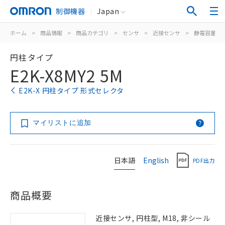
制御機器
Japan
ホーム
>
商品情報
>
商品カテゴリ
>
センサ
>
近接センサ
>
静電容量形
円柱タイプ
E2K-X8MY2 5M
E2K-X 円柱タイプ 形式セレクタ
マイリストに追加
日本語
English
PDF出力
商品概要
近接センサ, 円柱型, M18, 非シール