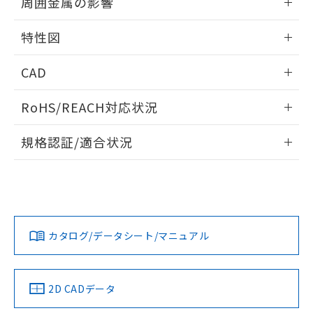
周囲金属の影響
※本証明書は発行日時点で非含有を証明す
用者の範囲」に記載されている法人を
るもので、過去に遡って非含有を証明する
相互干渉
指します。
情報更新：2024/08/08
特性図
ものではありません。
また、RoHS指令のフタル酸エステル類４
周囲金属の影響
情報更新：2024/08/08
物質の対応では、対応完了までの期間は出
CAD
荷製品に未対応品が混在することから備考
検出物体の大きさと材質による影響
欄に対応日を記載しておりました。
ログイン/会員登録いただくと、CADデータをダウンロー
RoHS/REACH対応状況
既に当社にて対応品への在庫切替を完了
ドすることができます。
A: 150mm以上、B: 110mm以上
していることから、特段のことがない限
情報更新：2026/7/29
り、2022年1月12日より割愛しておりま
規格認証/適合状況
す。
タイムチャート
ログイン/会員登録
EU RoHS
注意事項・凡例
UL認証
CSA認証
CEマーキング
l: 20mm以上、φd: 50mm以上、m: 12mm以上、n: 60mm
No
No
Yes
対応状況
対応予定月
※1
※2
以上、G: 20mm以上、H: 30mm以上
ダウンロードデータをご利用いただく前に、以下を必ずお読
みください。
カタログ/データシート/マニュアル
対応済み
ソフトウェアの使用条件
LR型式承認
DNV型式承認
BV型式承認
KR型式承
（イギリス
（ノルウェー
（フランス
（韓国
船舶規格）
船舶規格）
船舶規格）
船舶規格
中国 RoHS
注意事項・凡例
2D CADデータ
No
No
No
No