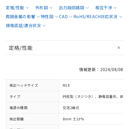
定格/性能
外形図
出力段回路図
相互干渉
周囲金属の影響
特性図
CAD
RoHS/REACH対応状況
規格認証/適合状況
定格/性能
情報更新：2024/08/08
検出ヘッドサイズ
M18
タイプ
円柱型（ネジつき）、静電容量形、非シ
電源の種類
交流2線式
検出距離
8mm ±10%