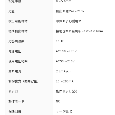
設定距離
0～5.6mm
応差
検出距離の4～20%
検出可能物体
導体および誘電体
標準検出物体
接地された金属板50×50×1mm
応答周波数
10Hz
電源電圧
AC100～220V
使用電圧範囲
AC90～250V
漏れ電流
2.2mA以下
制御出力（開閉容量）
10～200mA
表示灯
動作表示灯(赤)
※1 対応状況
動作モード
NC
対応済み：EU RoHS指令（10物質）の
保護回路
サージ吸収