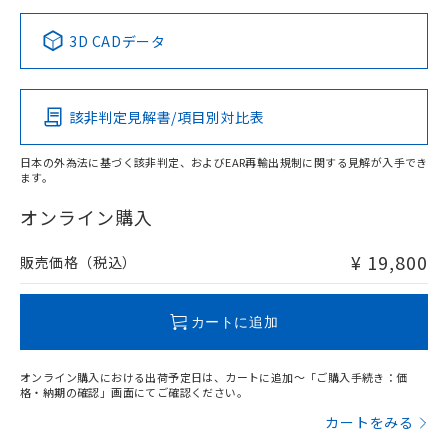
中国 RoHS表
※1 ※2
3D CADデータ
この製品の規格認証/適合状況ページへ
Pb
Hg
Cd
Cr(VI)
その他の認証はこちらのページからご検索ください
検出領域
該非判定見解書/項目別対比表
X
O
O
O
日本の外為法に基づく該非判定、およびEAR再輸出規制に関する見解が入手でき
ます。
"対応済み"や非含有の記載がされた商品であっても、流通
在庫等で未対応品が混在する可能性があります。
オンライン購入
非含有品が必要な際は、弊社営業部門もしくは販売店へお
問い合わせください。
¥ 19,800
販売価格（税込）
この製品のRoHS/REACH対応状況ページへ
カートに追加
オンライン購入における出荷予定日は、カートに追加～「ご購入手続き：価
格・納期の確認」画面にてご確認ください。
カートをみる