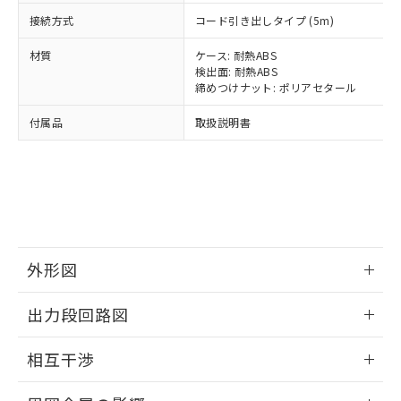
正式な納期状況および標準価格はお客
ル類) : 1000ppm、
ルベンジル（BBP） 1000ppm以下、フタル酸ジブチル
全に破砕するなど、違法に輸出されな
DBP(フタル酸ジブチル) : 1000ppm、 DIBP(フタル酸ジ
接続方式
様のお取引先、またはお客様担当のオ
コード引き出しタイプ (5m)
（DBP） 1000ppm以下、フタル酸ジイソブチル
イソブチル) : 1000ppm、 BBP(フタル酸ブチルベンジ
△
一定数には満たないが在庫あり
いよう必要な手段を講じます。
ムロン制御機器販売店・当社販売員に
(DIBP) 1000ppm以下
ル) : 1000ppm、
当社は貴社製品を、核兵器、ミサイ
但し、RoHS指令で産業用監視および制御機器に対する
材質
ケース: 耐熱ABS
DEHP(フタル酸ビス(2-エチルヘキシル)) : 1000ppm
ご相談ください。
適用除外項目は除く。
ル、化学兵器、生物兵器またはその他
検出面: 耐熱ABS
－
在庫なし(最新の在庫状況につ
オムロン制御機器販売店や当社販売拠
フタル酸エステル類の４物質については閾値を超える意
締めつけナット: ポリアセタール
武器並びにこれらの製造装置等に一切
いては、お客様のお取引先、ま
図的な使用がないことを確認しています。
点は「
販売ネットワーク
」をご確認
※2 環境保護使用期限
使用いたしません。
たはお客様担当のオムロン制御
ください。
付属品
取扱説明書
当社は、貴社製品を第三者に販売する
機器販売店・当社販売員にご確
在庫状況および標準価格結果を当社の
※2 対応予定月
「ｅ」：有害物質（10物質）のすべてが基
場合は、上記1、2および3の内容を当
認ください)
事前の承諾なく第三者に漏洩または開
準値以下であることを示します。
該第三者に通知します。また当社は、
示しないようお願いします。
部品在庫の切り替え状況などにより、予定
「10」：通常の使用状況下において有害物
販売先および販売に係わる関係者が違
マイパーツ機能（部品リスト作成サー
空
受注生産機種、また在庫状況の
月が前後することがあります。
質が外部に漏えいし、環境に深刻な影響を
法に輸出するおそれがある場合は、取
ビス）をご利用いただくには、I-Web
白
情報を公開していない機種
及ぼさない年数を意味します。
り引きをいたしません。
メンバーズにご登録されている必要が
「－」：未確認です。当社販売部門へお問
あります。
い合わせください。
お客様が当ウェブサイト上で当社にご
外形図
※3 非含有証明書ダウンロード
登録された部品リストについて、当社
情報更新：2024/08/08
および当社の共同利用者が、当社の製
出力段回路図
下記の非含有証明書をダウンロードするこ
品・サービスに関するお客様との取
とができます。
合意する
キャンセル
引・商談に必要な範囲で利用すること
外形図
情報更新：2024/08/08
相互干渉
をご了承ください。
EU RoHS指令（10物質）の非含有証明書
※当社の共同利用者とは、
"個人情報
出力段回路図
51物質の非含有証明書（当社基準）
情報更新：2024/08/08
の共同利用に関して"
の「1.共同利