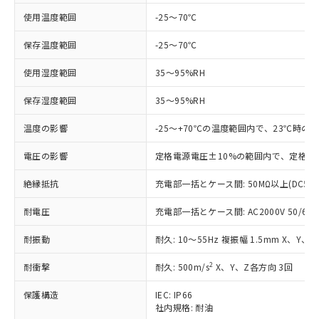
非含有に対応した製品が提供可能な商品で
す。
使用温度範囲
-25～70℃
対応予定：EU RoHS指令（10物質）の非含
ご利用条件
有に対応した製品に切り替える予定のある
保存温度範囲
-25～70℃
商品です。
使用湿度範囲
35～95%RH
対応予定なし：EU RoHS指令（10物質）の
以下の条件をお読みいただき、同意のうえ
非含有に非対応の商品で、対応品を出す予
ご利用ください。
保存湿度範囲
35～95%RH
定はありません。
調査・確認中：EU RoHS指令（10物質）の
本サービスは、当社制御機器事業取扱
温度の影響
-25～+70℃の温度範囲内で、23℃時の
※1 中国RoHS○×表
非含有の対応状況を調査中または確認中の
商品の当社在庫状況および標準価格
商品です。
電圧の影響
(税抜)を提供させていただくもので
定格電源電圧±10%の範囲内で、定格電
「○」：最大均質材料含有率が中国RoHSの
非該当品：ライセンス料など無形物で、有
す。
基準値以下であることを示します。
害物質有無と関係のない商品です。
絶縁抵抗
充電部一括とケース間: 50MΩ以上(DC50
当社制御機器事業取扱商品の中には、
「×」：最大均質材料含有率が中国RoHSの
仕入先様の事情により、非含有部品として
本サービスの対象外となる商品もある
基準値を超えていることを示します。
いたものが、含有品と判明した場合などや
耐電圧
当社は、これら貴社製品のうち、外国
充電部一括とケース間: AC2000V 50/60Hz
ことをご了承ください。
「－」：未確認です。当社販売部門へお問
むを得ず変更することがあります。
為替および外国貿易法に定める商品
在庫状況および標準価格照会結果は、
い合わせください。
耐振動
耐久: 10～55Hz 複振幅 1.5mm X、Y、
（以下｢規制貨物等」という）を輸出
記載している更新日時点での社内デー
*EU RoHS指令（10物質）：
または国外への提供する場合は、日本
記
タに基づき作成されるものであり、閲
説明
鉛(Pb) 1000ppm以下、 水銀(Hg) 1000ppm以下、 カド
2
耐衝撃
耐久: 500m/s
X、Y、Z各方向 3回
*中国RoHS10物質の基準値 (GB/T26572)：
国政府の輸出許可(または役務取引許
号
覧された時点での実際の在庫および標
ミウム(Cd) 100ppm以下、
Pb(鉛) :1000ppm、 Hg(水銀) : 1000ppm、 Cd(カドミウ
可)を取得するなどの必要な手続きを
六価クロム(Cr(Ⅵ)) 1000ppm以下、ポリ臭化ビフェニル
ム) : 100ppm、
準価格とは異なる場合があることをご
保護構造
IEC: IP66
類(PBB) 1000ppm以下、ポリ臭化ジフェニルエーテル類
Cr(Ⅵ)(六価クロム) : 1000ppm、 PBBs(ポリ臭化ビフェ
とります。
了承ください。
社内規格: 耐油
(PBDE) 1000ppm以下、フタル酸ビス(2-エチルヘキシ
○
一定数以上の在庫あり
ニル類) : 1000ppm、 PBDEs(ポリ臭化ジフェニルエーテ
当社は規制貨物を破棄する場合は、完
ル) (DEHP)(別名：DOP) 1000ppm以下、フタル酸ブチ